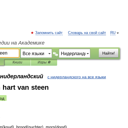
Запомнить сайт
Словарь на свой сайт
RU
едии на Академике
Найти!
Книги
Игры ⚽
 нидерландский
с нидерландского на все языки
n hart van steen
од
n
en
(
koud
),
brood
(
nuchter
),
mors
(
dood
)