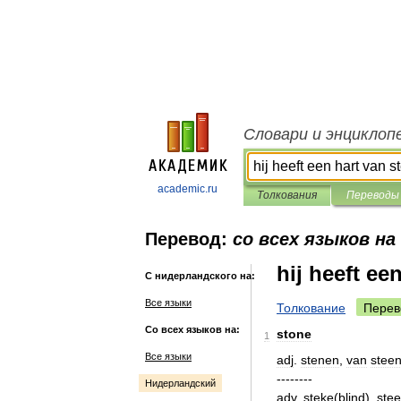
Словари и энциклоп
academic.ru
Толкования
Переводы
Перевод:
со всех языков на
hij heeft ee
С нидерландского на:
Все языки
Толкование
Перев
Со всех языков на:
stone
1
Все языки
adj
.
stenen
,
van
stee
--------
Нидерландский
adv
.
steke
(
blind
),
ste