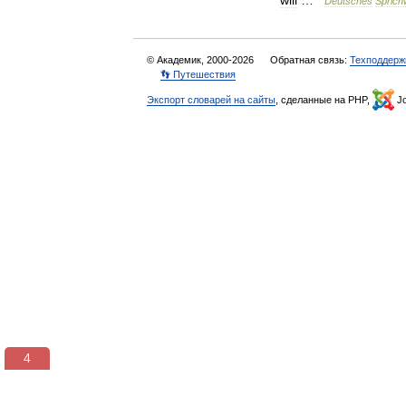
will
…
Deutsches
Sprich
© Академик, 2000-2026
Обратная связь:
Техподдерж
👣 Путешествия
Экспорт словарей на сайты
, сделанные на PHP,
Jo
3