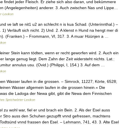
se
findet
jeder
Fleisch
.
Er
ziehe
sich
also
daran
,
und
bekümmere
en
(
Angelegenheiten
)
anderer
.
3
.
Auch
zwischen
Nas
und
Lippe
…
r
-
Lexikon
und
ve
laft
se
nit1
u2
an
schlecht
n
is
kua
Schad
. (
Unterinnthal
.) –
.
1
)
Verläuft
sich
nicht
.
2
)
Und
.
2
.
A
klenst
n
Hund
na
hengt
mer
di
n
). (
Franken
.) –
Frommann
,
VI
,
317
.
3
.
A
muar
Hüünjen
a
…
ikon
leiner
Stein
kann
tödten
,
wenn
er
recht
geworfen
wird
.
2
.
Auch
ein
er
lange
genug
liegt
.
Dem
Zahn
der
Zeit
widersteht
nichts
.
Lat
.
:
umitur
annulus
usu
. (
Ovid
.) (
Philippi
,
I
,
154
.)
3
.
Auf
dem
…
ikon
nen
Wasser
laufen
in
die
grossen
. –
Simrock
,
11227
;
Körte
,
6528
;
leinen
Wasser
allgemein
laufen
in
die
grossen
hinein
.«
Die
was
die
Ladoga
der
Newa
gibt
,
gibt
die
Newa
dem
Finnischen
hes
Sprichwörter
-
Lexikon
el
zu
wohl
war
,
fiel
er
und
brach
ein
Bein
.
2
.
Als
der
Esel
auss
er
Stro
auss
den
Schuhen
gezupfft
vnnd
gefressen
,
machtens
Todtsünd
vnnd
frassen
den
Esel
. –
Lehmann
,
741
,
43
.
3
.
Alte
Esel