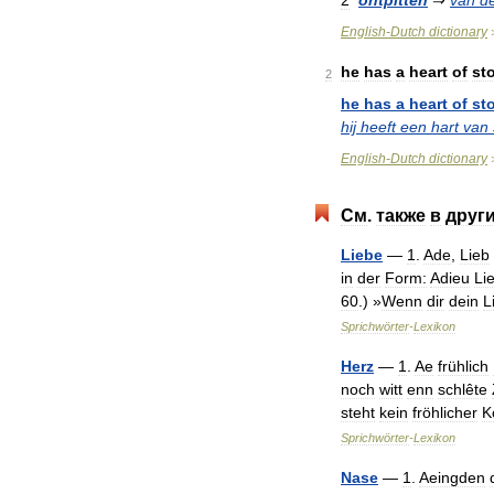
2
ontpitten
⇒
van
d
English
-
Dutch
dictionary
he
has
a
heart
of
st
2
he
has
a
heart
of
st
hij
heeft
een
hart
van
English
-
Dutch
dictionary
См
.
также
в
друг
Liebe
—
1
.
Ade
,
Lieb
in
der
Form:
Adieu
Li
60
.) »
Wenn
dir
dein
L
Sprichwörter
-
Lexikon
Herz
—
1
.
Ae
frühlich
noch
witt
enn
schlête
steht
kein
fröhlicher
K
Sprichwörter
-
Lexikon
Nase
—
1
.
Aeingden