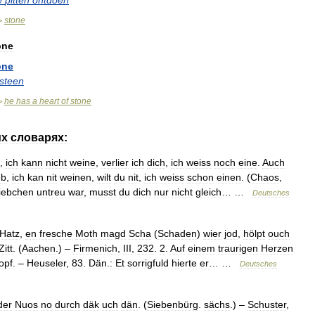
e
pitten
ontdoen
stone
>
one
one
steen
he
has
a
heart
of
stone
>
их
словарях:
,
ich
kann
nicht
weine
,
verlier
ich
dich
,
ich
weiss
noch
eine
.
Auch
eb
,
ich
kan
nit
weinen
,
wilt
du
nit
,
ich
weiss
schon
einen
. (
Chaos
,
iebchen
untreu
war
,
musst
du
dich
nur
nicht
gleich
… …
Deutsches
Hatz
,
en
fresche
Moth
magd
Scha
(
Schaden
)
wier
jod
,
hölpt
ouch
Zitt
. (
Aachen
.) –
Firmenich
,
III
,
232
.
2
.
Auf
einem
traurigen
Herzen
opf
. –
Heuseler
,
83
.
Dän
.
:
Et
sorrigfuld
hierte
er
… …
Deutsches
der
Nuos
no
durch
däk
uch
dän
. (
Siebenbürg
.
sächs
.) –
Schuster
,