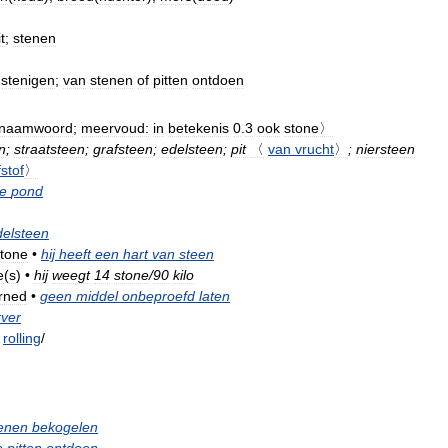
t
;
stenen
,
stenigen
;
van
stenen
of
pitten
ontdoen
naamwoord
;
meervoud:
in
betekenis
0
.
3
ook
stone〉
n
;
straatsteen
;
grafsteen
;
edelsteen
;
pit
〈
van
vrucht
〉
;
niersteen
fstof
〉
e
pond
delsteen
tone
•
hij
heeft
een
hart
van
steen
e
(
s
)
•
hij
weegt
14
stone
/
90
kilo
rned
•
geen
middel
onbeproefd
laten
ver
rolling
/
enen
bekogelen