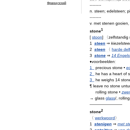
Французский
--------
n
.
steen
;
edelsteen
;
pi
--------
v
.
met
stenen
gooien
1
stone
[
stoon
]
〈zelfstandig
1
steen
⇒
kiezelstee
2
steen
〈
harde
del
3
stone
⇒
14
Engels
♦
voorbeelden:
1
precious
stone
•
e
2
he
has
a
heart
of
s
3
he
weighs
14
ston
¶
leave
no
stone
untu
rolling
stone
•
zwer
→
glass
glass
/,
rolling
————————
2
stone
〈
werkwoord
〉
1
stenigen
⇒
met
st