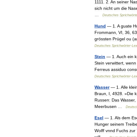
1111
.
2
.
An
seiner
Na
sich
nicht
um
die
Nas
…
Deutsches
Sprichwörte
Hund
—
1
.
A
guate
H
Frommann
,
VI
,
36
,
63
grössten
Prügel
ou
(
a
Deutsches
Sprichwörter
-
Lex
Stein
—
1
.
Auch
ein
k
Stein
verwittert
,
wenn
Ferreus
assiduo
cons
Deutsches
Sprichwörter
-
Lex
Wasser
—
1
.
Alle
klei
Braun
,
I
,
4928
. »
Die
k
Russen:
Das
Wasser
,
Meerbusen
…
Deutsc
Esel
—
1
.
Als
dem
Es
Hunger
seinem
Treib
Wolff
vnnd
Fuchs
zur