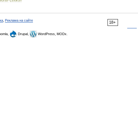
wörter
-
Lexikon
ка
,
Реклама на сайте
18+
omla,
Drupal,
WordPress, MODx.