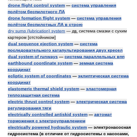
drone flight control system
—
система управления
полётом беспилотного ЛА
drone formation flight system
—
система управления
полётом беспилотных ЛА в строю
dry sump (lubrication) system
—
дв.
система смазки с сухим
картером [отстойником]
dual sequence ejection system
—
система
последовательного катапультирования двух кресел
dual system of runways
—
система параллельных впп
earthbound coordinate system
—
земная система
координат
ecliptic system of coordinates
—
эклиптическая система
координат
elastomeric thermal shield system
—
эластомерная
теплозащитная система
electric thrust control system
—
электрическая система
регулирования тяги
electrically controlled antiskid system
—
автомат
торможения с электроуправлением
electrically powered hydraulic system
— электронасосная
гидросистема (в отличие от гидросистемы с насосами,