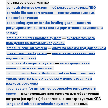
топлива во втором контуре
point air defense system
—
объектовая система ПВО
portable life support system
—
портативная система
жизнеобеспечения
positioning system for the landing gear
—
система
регулирования высоты шасси (при стоянке самолёта на
земле)
precision emitter location system
—
система точного
наведения на источник излучений
pressure type oil system
—
система смазки под давлением
pressurized feed system
—
вытеснительная система
подачи (топлива)
punch card computer system
—
перфорационный
вычислительный комплекс
radar altimeter low-altitude control system
—
система
управления на малых высотах с использованием
радиовысотомера
radar system for unmanned cooperative rendezvous in
space
— радиолокационная система для обеспечения
встречи (на орбите) беспилотных кооперируемых КЛА
range and orbit determination system
— система