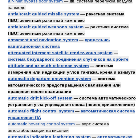
air-inlet bypass door system
—
дв.
система перепуска воздуха
на входе
antiaircraft guided missile system
— ракетная система
ПВО; зенитный ракетный комплекс
antiaircraft guided weapons system
— ракетная система
ПВО; зенитный ракетный комплекс
armament and navigation system
—
прицельно-
навигационная система
attenuated intercept satellite rendez-vous system
—
система безударного соединения спутников на орбите
attitude and azimuth reference system
— система
измерения или индикации углов тангажа, крена и азимута
automatic departure prevention system
— система
автоматического предотвращения сваливания или
вращения после сваливания
automatic drift kick-off system
— система автоматического
устранения угла упреждения сноса (перед приземлением)
automatic flight control system
—
автоматическая система
управления ЛА
automatic hovering control system
—
верт.
система
автостабилизации на висении
automatic indicating feathering system
—
автоматическая