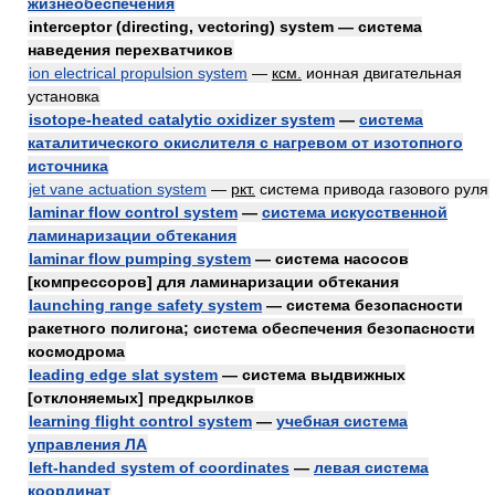
жизнеобеспечения
interceptor (directing, vectoring) system — система
наведения перехватчиков
ion electrical propulsion system
—
ксм.
ионная двигательная
установка
isotope-heated catalytic oxidizer system
—
система
каталитического окислителя с нагревом от изотопного
источника
jet vane actuation system
—
ркт.
система привода газового руля
laminar flow control system
—
система искусственной
ламинаризации обтекания
laminar flow pumping system
— система насосов
[компрессоров] для ламинаризации обтекания
launching range safety system
— система безопасности
ракетного полигона; система обеспечения безопасности
космодрома
leading edge slat system
— система выдвижных
[отклоняемых] предкрылков
learning flight control system
—
учебная система
управления ЛА
left-handed system of coordinates
—
левая система
координат