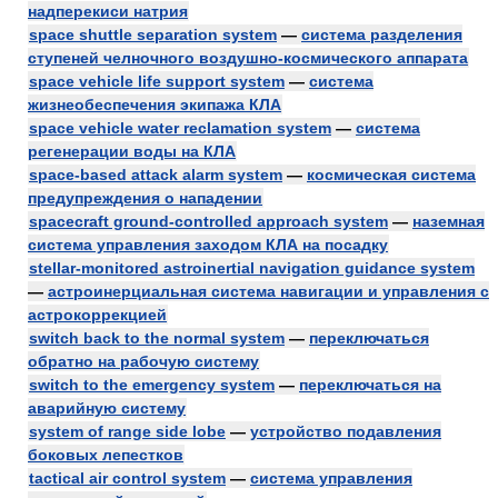
надперекиси натрия
space shuttle separation system
—
система разделения
ступеней челночного воздушно-космического аппарата
space vehicle life support system
—
система
жизнеобеспечения экипажа КЛА
space vehicle water reclamation system
—
система
регенерации воды на КЛА
space-based attack alarm system
—
космическая система
предупреждения о нападении
spacecraft ground-controlled approach system
—
наземная
система управления заходом КЛА на посадку
stellar-monitored astroinertial navigation guidance system
—
астроинерциальная система навигации и управления с
астрокоррекцией
switch back to the normal system
—
переключаться
обратно на рабочую систему
switch to the emergency system
—
переключаться на
аварийную систему
system of range side lobe
—
устройство подавления
боковых лепестков
tactical air control system
—
система управления