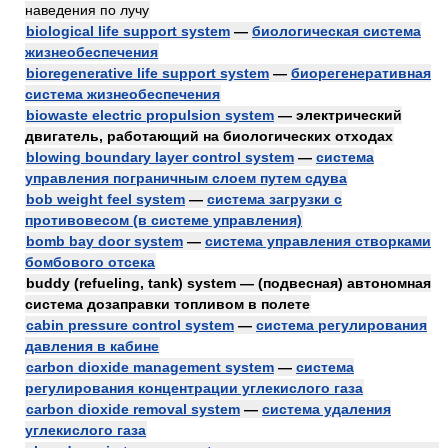
наведения по лучу
biological life support system
—
биологическая система
жизнеобеспечения
bioregenerative life support system
—
биорегенеративная
система жизнеобеспечения
biowaste electric propulsion system
— электрический
двигатель, работающий на биологических отходах
blowing boundary layer control system
—
система
управления пограничным слоем путем сдува
bob weight feel system
—
система загрузки с
противовесом (в системе управления)
bomb bay door system
—
система управления створками
бомбового отсека
buddy (refueling, tank) system — (подвесная) автономная
система дозаправки топливом в полете
cabin pressure control system
—
система регулирования
давления в кабине
carbon dioxide management system
—
система
регулирования концентрации углекислого газа
carbon dioxide removal system
—
система удаления
углекислого газа