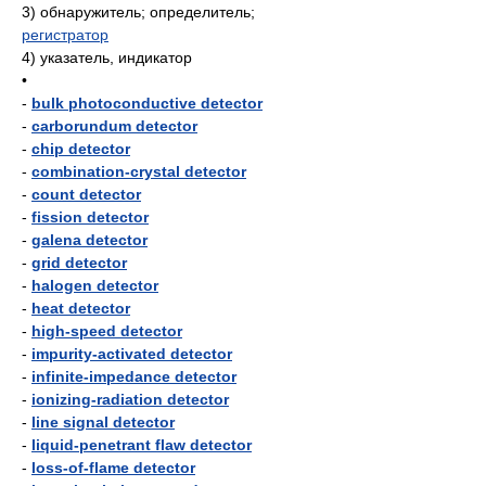
3)
обнаружитель; определитель;
регистратор
4)
указатель, индикатор
•
-
bulk photoconductive detector
-
carborundum detector
-
chip detector
-
combination-crystal detector
-
count detector
-
fission detector
-
galena detector
-
grid detector
-
halogen detector
-
heat detector
-
high-speed detector
-
impurity-activated detector
-
infinite-impedance detector
-
ionizing-radiation detector
-
line signal detector
-
liquid-penetrant flaw detector
-
loss-of-flame detector