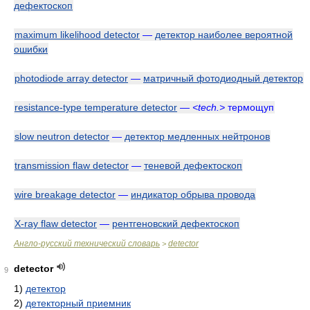
дефектоскоп
maximum likelihood detector
—
детектор наиболее вероятной
ошибки
photodiode array detector
—
матричный фотодиодный детектор
resistance-type temperature detector
—
<tech.>
термощуп
slow neutron detector
—
детектор медленных нейтронов
transmission flaw detector
—
теневой дефектоскоп
wire breakage detector
—
индикатор обрыва провода
X-ray flaw detector
—
рентгеновский дефектоскоп
Англо-русский технический словарь
detector
>
detector
9
1)
детектор
2)
детекторный приемник