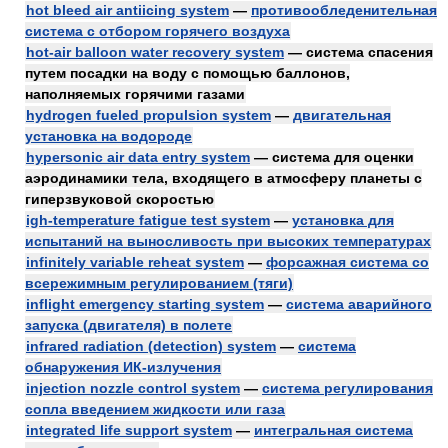
hot bleed air antiicing system
—
противообледенительная
система с отбором горячего воздуха
hot-air balloon water recovery system
— система спасения
путем посадки на воду с помощью баллонов,
наполняемых горячими газами
hydrogen fueled propulsion system
—
двигательная
установка на водороде
hypersonic air data entry system
— система для оценки
аэродинамики тела, входящего в атмосферу планеты с
гиперзвуковой скоростью
igh-temperature fatigue test system
—
установка для
испытаний на выносливость при высоких температурах
infinitely variable reheat system
—
форсажная система со
всережимным регулированием (тяги)
inflight emergency starting system
—
система аварийного
запуска (двигателя) в полете
infrared radiation (detection) system
—
система
обнаружения ИК-излучения
injection nozzle control system
—
система регулирования
сопла введением жидкости или газа
integrated life support system
—
интегральная система