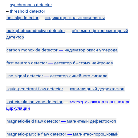
–
synchronous detector
–
threshold detector
belt slip detector
—
индикатор скольжения ленты
bulk photoconductive detector
—
объемно-фоторезисторный
детектор
carbon monoxide detector
—
индикатор окиси углерода
fast neutron detector
—
детектор быстрых нейтронов
line signal detector
—
детектор линейного сигнала
liquid-penetrant flaw detector
—
капиллярный дефектоскоп
lost-circulation zone detector
—
<energ.>
локатор зоны потерь
циркуляции
magnetic-field flaw detector
—
магнитный дефектоскоп
magnetic-particle flaw detector
—
магнитно-порошковый