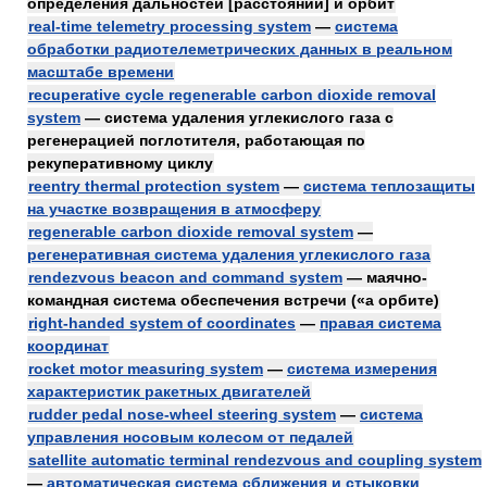
определения дальностей [расстояний] и орбит
real-time telemetry processing system
—
система
обработки радиотелеметрических данных в реальном
масштабе времени
recuperative cycle regenerable carbon dioxide removal
system
— система удаления углекислого газа с
регенерацией поглотителя, работающая по
рекуперативному циклу
reentry thermal protection system
—
система теплозащиты
на участке возвращения в атмосферу
regenerable carbon dioxide removal system
—
регенеративная система удаления углекислого газа
rendezvous beacon and command system
— маячно-
командная система обеспечения встречи («а орбите)
right-handed system of coordinates
—
правая система
координат
rocket motor measuring system
—
система измерения
характеристик ракетных двигателей
rudder pedal nose-wheel steering system
—
система
управления носовым колесом от педалей
satellite automatic terminal rendezvous and coupling system
—
автоматическая система сближения и стыковки