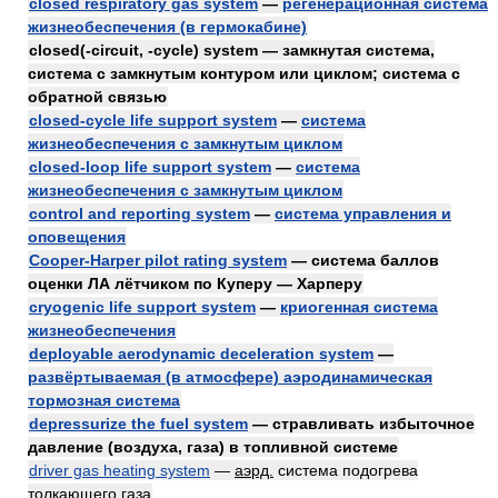
closed respiratory gas system
—
регенерационная система
жизнеобеспечения (в гермокабине)
closed(-circuit, -cycle) system — замкнутая система,
система с замкнутым контуром или циклом; система с
обратной связью
closed-cycle life support system
—
система
жизнеобеспечения с замкнутым циклом
closed-loop life support system
—
система
жизнеобеспечения с замкнутым циклом
control and reporting system
—
система управления и
оповещения
Cooper-Harper pilot rating system
— система баллов
оценки ЛА лётчиком по Куперу — Харперу
cryogenic life support system
—
криогенная система
жизнеобеспечения
deployable aerodynamic deceleration system
—
развёртываемая (в атмосфере) аэродинамическая
тормозная система
depressurize the fuel system
— стравливать избыточное
давление (воздуха, газа) в топливной системе
driver gas heating system
—
аэрд.
система подогрева
толкающего газа