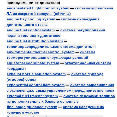
приводимыми от двигателя)
encapsulated flight control system
—
система управления
ЛА из закрытой капсулы (лётчика)
engine bay cooling system
—
система охлаждения
двигательного отсека
engine fuel control system
—
система регулирования
подачи топлива к двигателю
engine fuel distribution system
—
топливораспределительная система двигателя
environmental thermal control system
—
система
терморегулирования окружающих условий
equatorial coordinate system
—
экваториальная система
координат
exhaust nozzle actuation system
—
система привода
(створок) сопла
exponential control flare system
—
система выравнивания
с экспоненциальным управлением (перед приземлением)
external fuel transfer system
—
система перекачки топлива
из дополнительных баков в основные
final stage guidance system
—
система наведения на
конечном участке