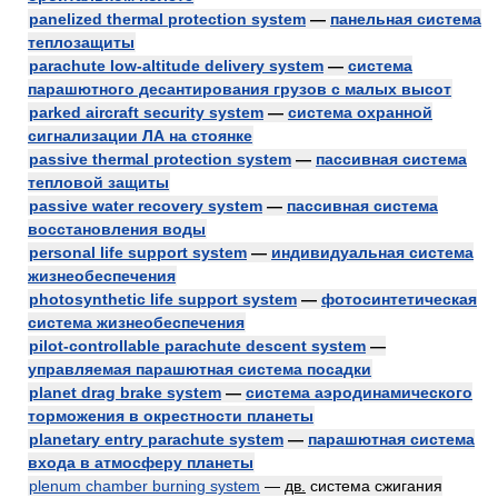
panelized thermal protection system
—
панельная система
теплозащиты
parachute low-altitude delivery system
—
система
парашютного десантирования грузов с малых высот
parked aircraft security system
—
система охранной
сигнализации ЛА на стоянке
passive thermal protection system
—
пассивная система
тепловой защиты
passive water recovery system
—
пассивная система
восстановления воды
personal life support system
—
индивидуальная система
жизнеобеспечения
photosynthetic life support system
—
фотосинтетическая
система жизнеобеспечения
pilot-controllable parachute descent system
—
управляемая парашютная система посадки
planet drag brake system
—
система аэродинамического
торможения в окрестности планеты
planetary entry parachute system
—
парашютная система
входа в атмосферу планеты
plenum chamber burning system
—
дв.
система сжигания