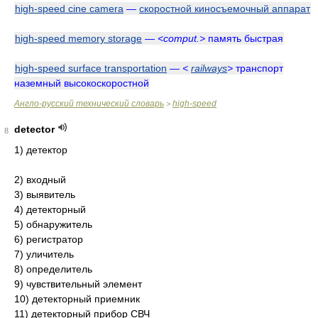
high-speed cine camera
—
скоростной киносъемочный аппарат
high-speed memory storage
—
<comput.>
память быстрая
high-speed surface transportation
—
<
railways
>
транспорт
наземный высокоскоростной
Англо-русский технический словарь
high-speed
>
detector
8
1) детектор
2) входный
3) выявитель
4) детекторный
5) обнаружитель
6) регистратор
7) уличитель
8) определитель
9) чувствительный элемент
10) детекторный приемник
11) детекторный прибор СВЧ