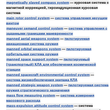
magnetically slaved compass system
— курсовая система с
магнитной коррекцией, гироиндукционная курсовая
система
main rotor control system
—
система управления несущим
винтом
maneuver cemand control system
—
система управления с
заданными границами маневренности
manned aerial weapons system
—
пилотируемая
авиационная система оружия
manned orbital weapons system
—
пилотируемая
орбитальная система оружия
manned space support system
—
пилотируемый
(транспортный) КЛА для обеспечения космической
станции
manned spacecraft environmental control system
—
система жизнеобеспечения экипажа КЛА
manned strategic weapon system
—
пилотируемая система
оружия стратегического назначения
mass flow measuring system
—
система измерения
массового расхода
mass-expulsion attitude control system
— система