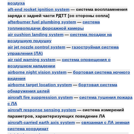
воздуха
aft-end rocket ignition system
— система воспламенения
заряда с задней части РДТТ [со стороны сопла]
afterburner fuel plumbing system
—
система
топливоподачи форсажной камеры
air cushion landing system
—
система посадки на
воздушную подушку
air jet nozzle control system
—
газоструйная система
управления (ЛА)
air raid warning system
—
система оповещения о
воздушном нападении
airborne night vision system
—
бортовая система ночного
видения
airborne target location system
—
бортовая система
обнаружения целей
aircraft fire suppression system
—
система тушения пожара
с ЛА
aircraft response sensing system
— система измерений
параметров, характеризующих поведение ЛА
aircraft-carried earth axis system
—
связанная с ЛА земная
система координат