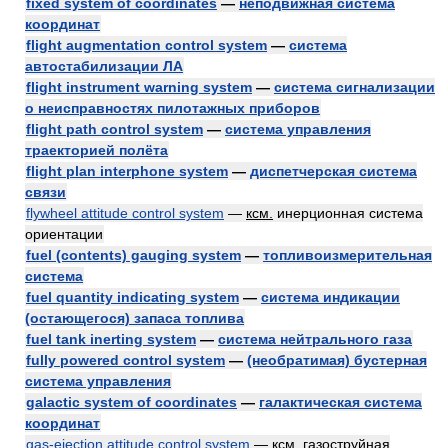
fixed system of coordinates
—
неподвижная система
координат
flight augmentation control system
—
система
автостабилизации ЛА
flight instrument warning system
—
система сигнализации
о неисправностях пилотажных приборов
flight path control system
—
система управления
траекторией полёта
flight plan interphone system
—
диспетчерская система
связи
flywheel attitude control system
—
ксм.
инерционная система
ориентации
fuel (contents) gauging system
—
топливоизмерительная
система
fuel quantity indicating system
—
система индикации
(остающегося) запаса топлива
fuel tank inerting system
—
система нейтрального газа
fully powered control system
—
(необратимая) бустерная
система управления
galactic system of coordinates
—
галактическая система
координат
gas-ejection attitude control system
—
ксм.
газоструйная