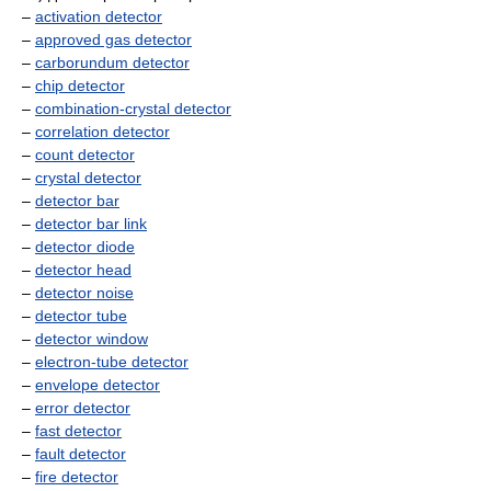
–
activation detector
–
approved gas detector
–
carborundum detector
–
chip detector
–
combination-crystal detector
–
correlation detector
–
count detector
–
crystal detector
–
detector bar
–
detector bar link
–
detector diode
–
detector head
–
detector noise
–
detector tube
–
detector window
–
electron-tube detector
–
envelope detector
–
error detector
–
fast detector
–
fault detector
–
fire detector