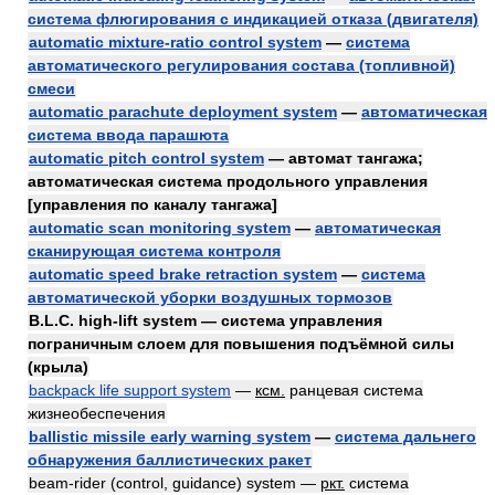
система флюгирования с индикацией отказа (двигателя)
automatic mixture-ratio control system
—
система
автоматического регулирования состава (топливной)
смеси
automatic parachute deployment system
—
автоматическая
система ввода парашюта
automatic pitch control system
— автомат тангажа;
автоматическая система продольного управления
[управления по каналу тангажа]
automatic scan monitoring system
—
автоматическая
сканирующая система контроля
automatic speed brake retraction system
—
система
автоматической уборки воздушных тормозов
B.L.C. high-lift system — система управления
пограничным слоем для повышения подъёмной силы
(крыла)
backpack life support system
—
ксм.
ранцевая система
жизнеобеспечения
ballistic missile early warning system
—
система дальнего
обнаружения баллистических ракет
beam-rider (control, guidance) system —
ркт.
система