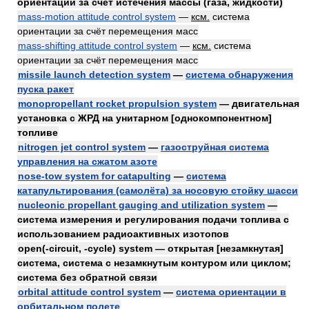
ориентации за счёт истечения массы (газа, жидкости)
mass-motion attitude control system
—
ксм.
система
ориентации за счёт перемещения масс
mass-shifting attitude control system
—
ксм.
система
ориентации за счёт перемещения масс
missile launch detection system
—
система обнаружения
пуска ракет
monopropellant rocket propulsion system
— двигательная
установка с ЖРД на унитарном [однокомпонентном]
топливе
nitrogen jet control system
—
газоструйная система
управления на сжатом азоте
nose-tow system for catapulting
—
система
катапультирования (самолёта) за носовую стойку шасси
nucleonic propellant gauging and utilization system
—
система измерения и регулирования подачи топлива с
использованием радиоактивных изотопов
open(-circuit, -cycle) system — открытая [незамкнутая]
система, система с незамкнутым контуром или циклом;
система без обратной связи
orbital attitude control system
—
система ориентации в
орбитальном полете