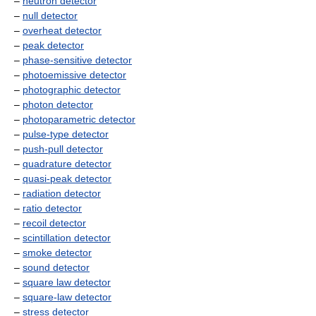
–
neutron detector
–
null detector
–
overheat detector
–
peak detector
–
phase-sensitive detector
–
photoemissive detector
–
photographic detector
–
photon detector
–
photoparametric detector
–
pulse-type detector
–
push-pull detector
–
quadrature detector
–
quasi-peak detector
–
radiation detector
–
ratio detector
–
recoil detector
–
scintillation detector
–
smoke detector
–
sound detector
–
square law detector
–
square-law detector
–
stress detector