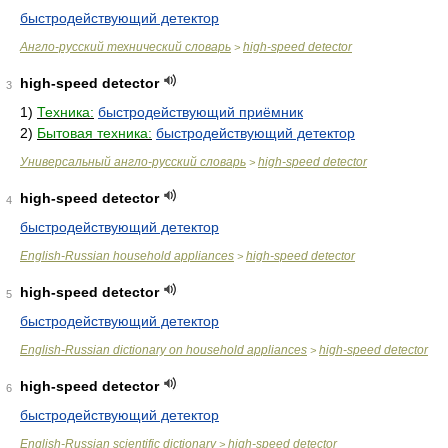
быстродействующий детектор
Англо-русский технический словарь
high-speed detector
>
high-speed detector
3
1)
Техника:
быстродействующий приёмник
2)
Бытовая техника:
быстродействующий детектор
Универсальный англо-русский словарь
high-speed detector
>
high-speed detector
4
быстродействующий детектор
English-Russian household appliances
high-speed detector
>
high-speed detector
5
быстродействующий детектор
English-Russian dictionary on household appliances
high-speed detector
>
high-speed detector
6
быстродействующий детектор
English-Russian scientific dictionary
high-speed detector
>