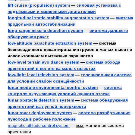
lift cruise (propulsion) system
—
силовая установка с
подъёмными и маршевыми двигателями
longitudinal static stability augmentation system
—
система
продольной автостабилизации
long-range missile detection system
—
система дальнего
обнаружения ракет
low-altitude parachute extraction system
— система
беспосадочного десантирования грузов с малых высот с
использованием вытяжных парашютов
low-level terrain avoidance system
—
система обхода
препятствий в полете на малых высотах
low-light level television system
—
телевизионная система
для условий слабой освещённости
lunar module environmental control system
—
система
контроля окружающих условий лунного отсека
lunar obstacle detection system
—
система обнаружения
препятствий на лунной поверхности
lunar rover deployment system
—
система развёртывания
лунохода в рабочее положение
magnetic attitude control system
—
ксм.
магнитная система
ориентации