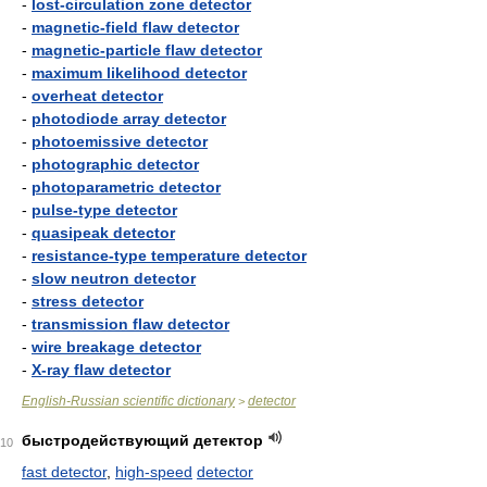
-
lost-circulation zone detector
-
magnetic-field flaw detector
-
magnetic-particle flaw detector
-
maximum likelihood detector
-
overheat detector
-
photodiode array detector
-
photoemissive detector
-
photographic detector
-
photoparametric detector
-
pulse-type detector
-
quasipeak detector
-
resistance-type temperature detector
-
slow neutron detector
-
stress detector
-
transmission flaw detector
-
wire breakage detector
-
X-ray flaw detector
English-Russian scientific dictionary
detector
>
быстродействующий детектор
10
fast detector
,
high-speed
detector