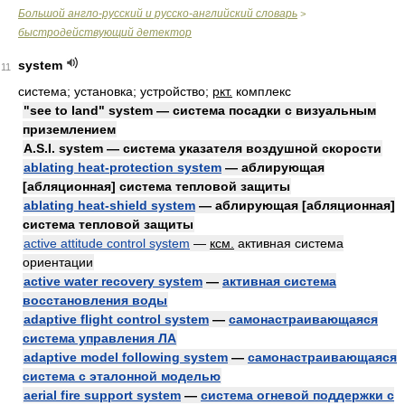
Большой англо-русский и русско-английский словарь
>
быстродействующий детектор
system
11
система; установка; устройство;
ркт.
комплекс
"see to land" system — система посадки с визуальным
приземлением
A.S.I. system — система указателя воздушной скорости
ablating heat-protection system
— аблирующая
[абляционная] система тепловой защиты
ablating heat-shield system
— аблирующая [абляционная]
система тепловой защиты
active attitude control system
—
ксм.
активная система
ориентации
active water recovery system
—
активная система
восстановления воды
adaptive flight control system
—
самонастраивающаяся
система управления ЛА
adaptive model following system
—
самонастраивающаяся
система с эталонной моделью
aerial fire support system
—
система огневой поддержки с