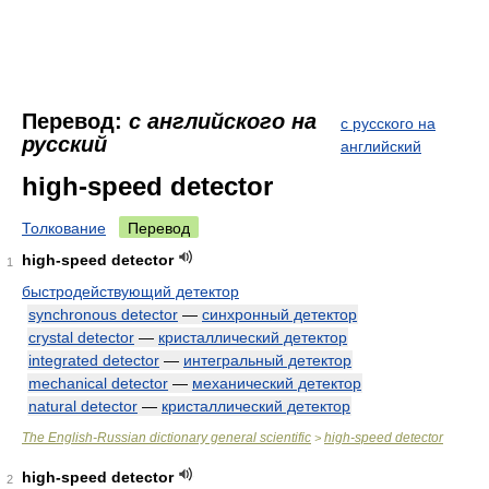
Перевод:
с английского на
с русского на
русский
английский
high-speed detector
Толкование
Перевод
high-speed detector
1
быстродействующий детектор
synchronous detector
—
синхронный детектор
crystal detector
—
кристаллический детектор
integrated detector
—
интегральный детектор
mechanical detector
—
механический детектор
natural detector
—
кристаллический детектор
The English-Russian dictionary general scientific
high-speed detector
>
high-speed detector
2