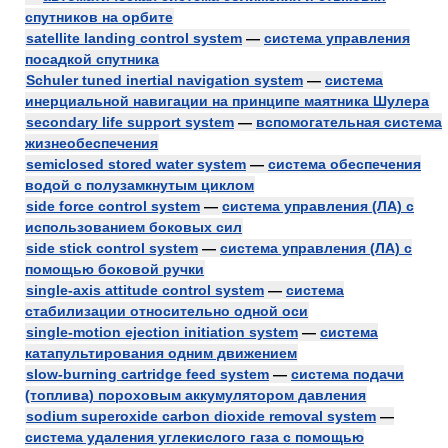
спутников на орбите
satellite landing control system
—
система управления
посадкой спутника
Schuler tuned inertial navigation system
—
система
инерциальной навигации на принципе маятника Шулера
secondary life support system
—
вспомогательная система
жизнеобеспечения
semiclosed stored water system
—
система обеспечения
водой с полузамкнутым циклом
side force control system
—
система управления (ЛА) с
использованием боковых сил
side stick control system
—
система управления (ЛА) с
помощью боковой ручки
single-axis attitude control system
—
система
стабилизации относительно одной оси
single-motion ejection initiation system
—
система
катапультирования одним движением
slow-burning cartridge feed system
—
система подачи
(топлива) пороховым аккумулятором давления
sodium superoxide carbon dioxide removal system
—
система удаления углекислого газа с помощью