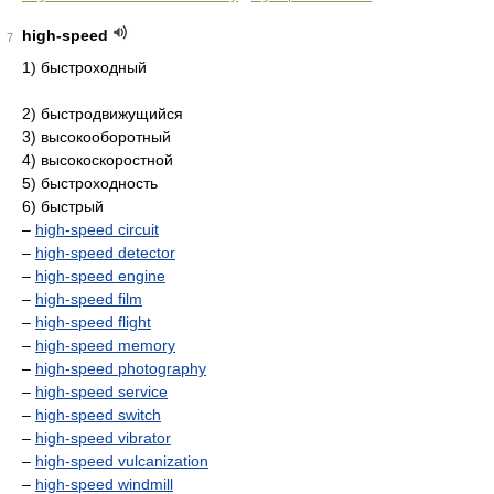
high-speed
7
1) быстроходный
2) быстродвижущийся
3) высокооборотный
4) высокоскоростной
5) быстроходность
6) быстрый
–
high-speed circuit
–
high-speed detector
–
high-speed engine
–
high-speed film
–
high-speed flight
–
high-speed memory
–
high-speed photography
–
high-speed service
–
high-speed switch
–
high-speed vibrator
–
high-speed vulcanization
–
high-speed windmill