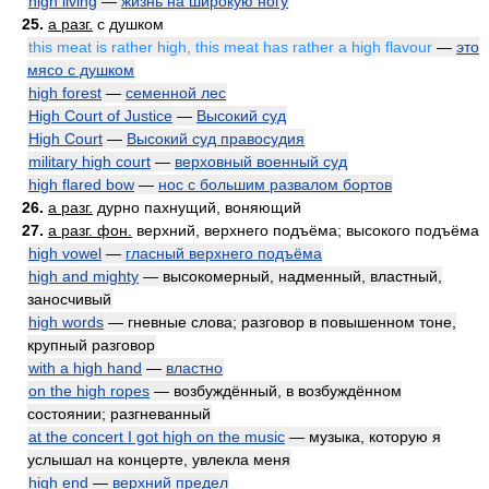
high living
—
жизнь на широкую ногу
25.
a разг.
с душком
this meat is rather high, this meat has rather a high flavour
—
это
мясо с душком
high forest
—
семенной лес
High Court of Justice
—
Высокий суд
High Court
—
Высокий суд правосудия
military high court
—
верховный военный суд
high flared bow
—
нос с большим развалом бортов
26.
a разг.
дурно пахнущий, воняющий
27.
a разг. фон.
верхний, верхнего подъёма; высокого подъёма
high vowel
—
гласный верхнего подъёма
high and mighty
— высокомерный, надменный, властный,
заносчивый
high words
— гневные слова; разговор в повышенном тоне,
крупный разговор
with a high hand
—
властно
on the high ropes
— возбуждённый, в возбуждённом
состоянии; разгневанный
at the concert I got high on the music
— музыка, которую я
услышал на концерте, увлекла меня
high end
—
верхний предел