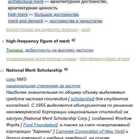
architectural merit
— архитектурное достоинство,
архитектурная ценность
high merit
—
большое достоинство
merit and demerit
—
достоинства и недостатки
English-Russian big polytechnic dictionary
merit
>
high-frequency figure of merit
9
Техника:
добротность на высоких частотах
Универсальный англо-русский словарь
high-frequency figure of merit
>
National Merit Scholarship
10
сокр
NMS
национальная стипендия за заслуги
Наиболее значительная по общему объему выделяемых
средств частная стипендия [
scholarship
] для студентов
колледжей. С 1955 выделяется абитуриентам по решению
некоммерческой Корпорации национальных стипендий за
заслуги [National Merit Scholarship Corp.], созданной Фондом
Форда [
Ford Foundation
], а также за счет пожертвований
корпорации "Карнеги" [
Carnegie Corporation of New York
] и
других компаний и учебных заведений, на основе