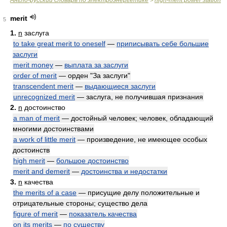
Англо-русский словарь по электроэнергетике
high-merit power station
>
merit
5
1.
n
заслуга
to take great merit to oneself
—
приписывать себе большие
заслуги
merit money
—
выплата за заслуги
order of merit
— орден "За заслуги"
transcendent merit
—
выдающиеся заслуги
unrecognized merit
— заслуга, не получившая признания
2.
n
достоинство
a man of merit
— достойный человек; человек, обладающий
многими достоинствами
a work of little merit
— произведение, не имеющее особых
достоинств
high merit
—
большое достоинство
merit and demerit
—
достоинства и недостатки
3.
n
качества
the merits of a case
— присущие делу положительные и
отрицательные стороны; существо дела
figure of merit
—
показатель качества
on its merits
—
по существу