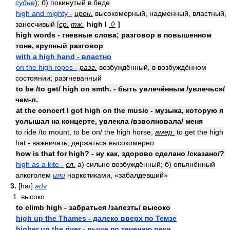
судне
); б) покинутый в беде
high and mighty -
ирон.
высокомерный, надменный, властный,
заносчивый [
ср.
тж.
high I
♢
]
high words - гневные слова; разговор в повышенном
тоне, крупный разговор
with a high hand - властно
on the high ropes -
разг.
возбуждённый, в возбуждённом
состоянии; разгневанный
to be /to get/ high on smth. - быть увлечённым /увлечься/
чем-л.
at the concert I got high on the music - музыка, которую я
услышал на концерте, увлекла /взволновала/ меня
to ride /to mount, to be on/ the high horse,
амер.
to get the high
hat - важничать, держаться высокомерно
how is that for high? - ну как, здорово сделано /сказано/?
high as a kite -
сл.
а) сильно возбуждённый; б) опьянённый
алкоголем
или
наркотиками, «забалдевший»
3.
[haı]
adv
1. высоко
to climb high - забраться /залезть/ высоко
high up the Thames - далеко вверх по Темзе
higher up the river - выше по течению реки