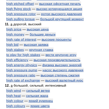
high etched offset
—
высокая офсетная печать
high flying stock
—
высоко котирующаяся акция
high pressure rotor
—
ротор высокого давления
high pulling torque
—
большой крутящий момент
11.
a
дорогой, высокий
high price
—
высокая цена
high money
—
большие деньги
high rate of interest
—
высокие проценты
high bid
—
высокая заявка
high stakes
—
крупная ставка
to play for high stakes
—
вести крупную игру
high efficiency
—
высокая производительность
high energy physics
—
физика высоких энергий
high pressure pump
—
насос высокого давления
high pressure ratio
—
высокая степень сжатия
high rate of exchange
—
высокий валютный курс
12.
a
большой, сильный; интенсивный
high wind
—
сильный ветер
high heat
—
сильная жара
high colour
—
яркий румянец
high colours
—
яркие цвета