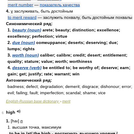
merit number
—
показатель качества
4.
v
заслуживать, быть достойным
to merit reward
— заслужить похвалу, быть достойным похвалы
Синонимический ряд:
1.
beauty (noun)
arete; beauty; distinction; excellence;
excellency; perfection; virtue
2.
due (noun)
comeuppance; deserts; deserving; due;
lumps; rights
3.
worth (noun)
caliber; calibre; credit; desert; entitlement;
quality; stature; value; worth; worthiness
4.
deserve (verb)
be entitled to; be worthy of; deserve; earn;
gain; get; justify; rate; warrant; win
Антонимический ряд:
badness; defect; degradation; demerit; disgrace; dishonour; error;
evil; failing; fault; imperfection; scandal; shame; vice
English-Russian base dictionary
merit
>
high
6
1.
[haı]
n
1. высшая точка, максимум
to be in /at/ the high - достигнуть высшего уровня /