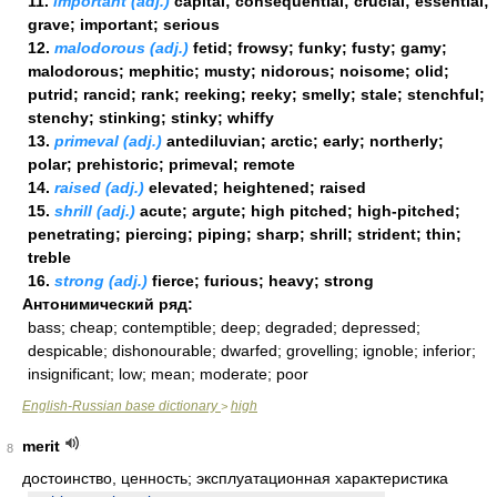
11.
important (adj.)
capital; consequential; crucial; essential;
grave; important; serious
12.
malodorous (adj.)
fetid; frowsy; funky; fusty; gamy;
malodorous; mephitic; musty; nidorous; noisome; olid;
putrid; rancid; rank; reeking; reeky; smelly; stale; stenchful;
stenchy; stinking; stinky; whiffy
13.
primeval (adj.)
antediluvian; arctic; early; northerly;
polar; prehistoric; primeval; remote
14.
raised (adj.)
elevated; heightened; raised
15.
shrill (adj.)
acute; argute; high pitched; high-pitched;
penetrating; piercing; piping; sharp; shrill; strident; thin;
treble
16.
strong (adj.)
fierce; furious; heavy; strong
Антонимический ряд:
bass; cheap; contemptible; deep; degraded; depressed;
despicable; dishonourable; dwarfed; grovelling; ignoble; inferior;
insignificant; low; mean; moderate; poor
English-Russian base dictionary
high
>
merit
8
достоинство, ценность; эксплуатационная характеристика