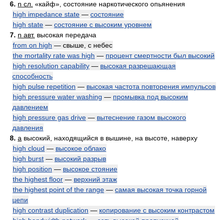
6.
n сл.
«кайф», состояние наркотического опьянения
high impedance state
—
состояние
high state
—
состояние с высоким уровнем
7.
n авт.
высокая передача
from on high
— свыше, с небес
the mortality rate was high
—
процент смертности был высокий
high resolution capability
—
высокая разрешающая
способность
high pulse repetition
—
высокая частота повторения импульсов
high pressure water washing
—
промывка под высоким
давлением
high pressure gas drive
—
вытеснение газом высокого
давления
8.
a
высокий, находящийся в вышине, на высоте, наверху
high cloud
—
высокое облако
high burst
—
высокий разрыв
high position
—
высокое стояние
the highest floor
—
верхний этаж
the highest point of the range
—
самая высокая точка горной
цепи
high contrast duplication
—
копирование с высоким контрастом