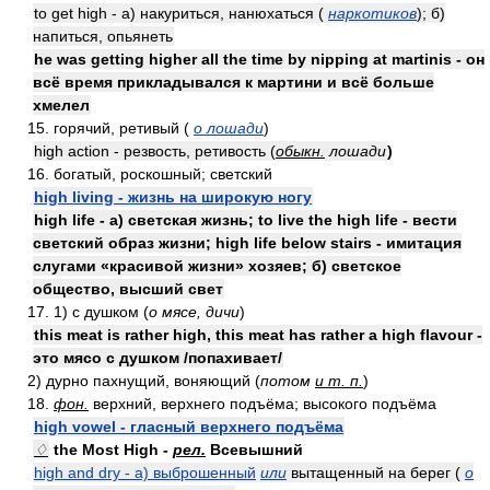
to get high - а) накуриться, нанюхаться (
наркотиков
); б)
напиться, опьянеть
he was getting higher all the time by nipping at martinis - он
всё время прикладывался к мартини и всё больше
хмелел
15. горячий, ретивый (
о лошади
)
high action - резвость, ретивость (
обыкн.
лошади
)
16. богатый, роскошный; светский
high living - жизнь на широкую ногу
high life - а) светская жизнь; to live the high life - вести
светский образ жизни; high life below stairs - имитация
слугами «красивой жизни» хозяев; б) светское
общество, высший свет
17. 1) с душком (
о мясе, дичи
)
this meat is rather high, this meat has rather a high flavour -
это мясо с душком /попахивает/
2) дурно пахнущий, воняющий (
потом
и т. п.
)
18.
фон.
верхний, верхнего подъёма; высокого подъёма
high vowel - гласный верхнего подъёма
♢
the Most High -
рел.
Всевышний
high and dry - а) выброшенный
или
вытащенный на берег (
о