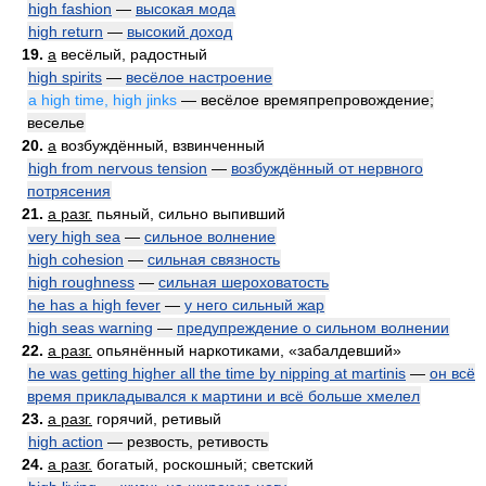
high fashion
—
высокая мода
high return
—
высокий доход
19.
a
весёлый, радостный
high spirits
—
весёлое настроение
a high time, high jinks
— весёлое времяпрепровождение;
веселье
20.
a
возбуждённый, взвинченный
high from nervous tension
—
возбуждённый от нервного
потрясения
21.
a разг.
пьяный, сильно выпивший
very high sea
—
сильное волнение
high cohesion
—
сильная связность
high roughness
—
сильная шероховатость
he has a high fever
—
у него сильный жар
high seas warning
—
предупреждение о сильном волнении
22.
a разг.
опьянённый наркотиками, «забалдевший»
he was getting higher all the time by nipping at martinis
—
он всё
время прикладывался к мартини и всё больше хмелел
23.
a разг.
горячий, ретивый
high action
— резвость, ретивость
24.
a разг.
богатый, роскошный; светский