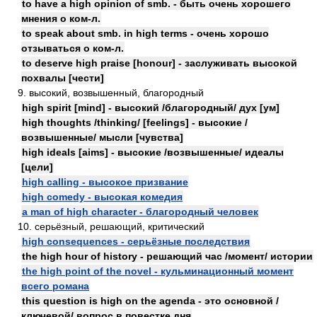
to have a high opinion of smb. - быть очень хорошего
мнения о ком-л.
to speak about smb. in high terms - очень хорошо
отзываться о ком-л.
to deserve high praise [honour] - заслуживать высокой
похвалы [чести]
9. высокий, возвышенный, благородный
high spirit [mind] - высокий /благородный/ дух [ум]
high thoughts /thinking/ [feelings] - высокие /
возвышенные/ мысли [чувства]
high ideals [aims] - высокие /возвышенные/ идеалы
[цели]
high calling - высокое призвание
high comedy - высокая комедия
a man of high character - благородный человек
10. серьёзный, решающий, критический
high consequences - серьёзные последствия
the high hour of history - решающий час /момент/ истории
the high point of the novel - кульминационный момент
всего романа
this question is high on the agenda - это основной /
ключевой/ вопрос в повестке дня