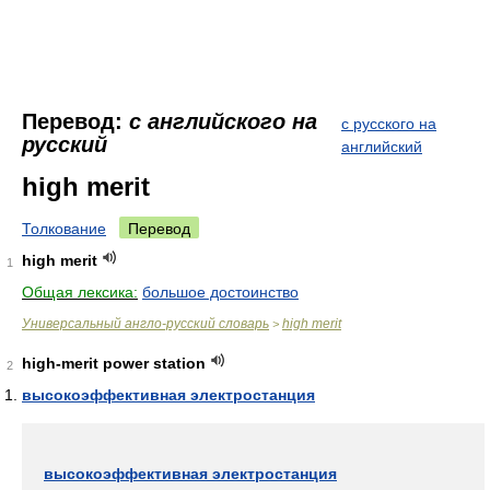
Перевод:
с английского на
с русского на
русский
английский
high merit
Толкование
Перевод
high merit
1
Общая лексика:
большое достоинство
Универсальный англо-русский словарь
high merit
>
high-merit power station
2
высокоэффективная электростанция
высокоэффективная электростанция