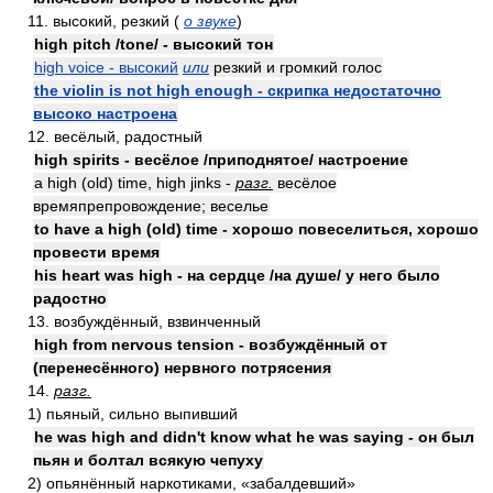
11. высокий, резкий (
о звуке
)
high pitch /tone/ - высокий тон
high voice - высокий
или
резкий и громкий голос
the violin is not high enough - скрипка недостаточно
высоко настроена
12. весёлый, радостный
high spirits - весёлое /приподнятое/ настроение
a high (old) time, high jinks -
разг.
весёлое
времяпрепровождение; веселье
to have a high (old) time - хорошо повеселиться, хорошо
провести время
his heart was high - на сердце /на душе/ у него было
радостно
13. возбуждённый, взвинченный
high from nervous tension - возбуждённый от
(перенесённого) нервного потрясения
14.
разг.
1) пьяный, сильно выпивший
he was high and didn't know what he was saying - он был
пьян и болтал всякую чепуху
2) опьянённый наркотиками, «забалдевший»