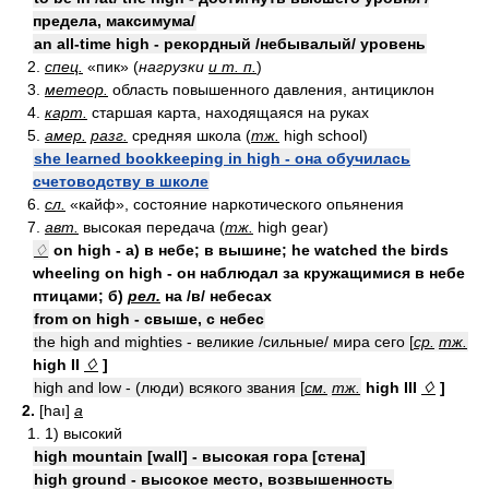
предела, максимума/
an all-time high - рекордный /небывалый/ уровень
2.
спец.
«пик» (
нагрузки
и т. п.
)
3.
метеор.
область повышенного давления, антициклон
4.
карт.
старшая карта, находящаяся на руках
5.
амер.
разг.
средняя школа (
тж.
high school)
she learned bookkeeping in high - она обучилась
счетоводству в школе
6.
сл.
«кайф», состояние наркотического опьянения
7.
авт.
высокая передача (
тж.
high gear)
♢
on high - а) в небе; в вышине; he watched the birds
wheeling on high - он наблюдал за кружащимися в небе
птицами; б)
рел.
на /в/ небесах
from on high - свыше, с небес
the high and mighties - великие /сильные/ мира сего [
ср.
тж.
high II
♢
]
high and low - (люди) всякого звания [
см.
тж.
high III
♢
]
2.
[haı]
a
1. 1) высокий
high mountain [wall] - высокая гора [стена]
high ground - высокое место, возвышенность