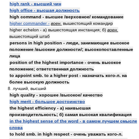
high rank - высший чин
high office - высшая должность
high command - высшее /верховное/ командование
higher commander -
воен.
вышестоящий командир
higher echelon - а) вышестоящая инстанция; б)
воен.
вышестоящий штаб
persons in high position - люди, занимающие высокое
положение /высокие должности/; высокопоставленные
лица
position of the highest importance - очень высокое
положение; ответственная должность
to appoint smb. to a higher post - назначать кого-л. на
более высокую должность
8. лучший, высший
high quality - хорошее /высокое/ качество
high merit - большое достоинство
the highest efficiency - а) наивысшая
производительность; б) самая высокая квалификация
in the highest sense of the word - в самом лучшем смысле
слова
to hold smb. in high respect - очень уважать кого-л.