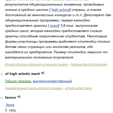
результатов общенациональных экзаменов, проводимых
осенью в средних школах [
high school
] страны, а также
достижений во внеклассных конкурсах и т.п. Действуют две
общенациональные программы: первая ежегодно
предоставляет гранты [
grant
] 3,8 тыс. выпускникам
средних школ; вторая ежегодно предоставляет схожие
гранты способным негритянским студентам. Некоторые
фирмы-участницы программы выделяют стипендии только
детям своих служащих или жителям регионов, где
находятся их предприятия. Размер стипендии зависит от
материального положения получателя
English-Russian dictionary of regional studies
National Merit Scholarship
>
of high artistic merit
11
Общая лексика:
высокохудожественный
Универсальный англо-русский словарь
of high artistic merit
>
favour
12
ˈfeɪvə
1. сущ.