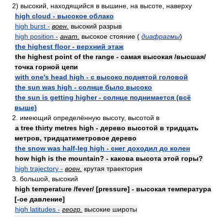
2) высокий, находящийся в вышине, на высоте, наверху
high cloud - высокое облако
high burst -
воен.
высокий разрыв
high position -
анат.
высокое стояние (
диафрагмы
)
the highest floor - верхний этаж
the highest point of the range - самая высокая /высшая/
точка горной цепи
with one's head high - с высоко поднятой головой
the sun was high - солнце было высоко
the sun is getting higher - солнце поднимается (всё
выше)
2. имеющий определённую высоту, высотой в
a tree thirty metres high - дерево высотой в тридцать
метров, тридцатиметровое дерево
the snow was half-leg high - снег доходил до колен
how high is the mountain? - какова высота этой горы?
high trajectory -
воен.
крутая траектория
3. большой, высокий
high temperature /fever/ [pressure] - высокая температура
[-ое давление]
high latitudes -
геогр.
высокие широты