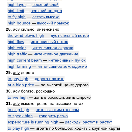
high layer
—
верхний слой
high limit
—
верхний предел
to fly high
—
летать высоко
high bounce
—
высокий прыжок
28.
adv
сильно; интенсивно
the wind blows high
—
дует сильный ветер
high flow
—
интенсивный поток
high color
—
интенсивная окраска
high traffic
—
интенсивное движение
high current beam
—
интенсивный пучок
high farming
—
интенсивное земледелие
29.
adv
дорого
to pay high
—
дорого платить
at a high price
— по высокой цене; дорого
30.
adv
богато, роскошно
to live high
— жить в роскоши, жить широко
31.
adv
высоко, резко, на высоких нотах
to sing high
—
петь высоким голосом
to speak high
—
говорить резко
expenditure is running high
—
расходы растут и растут
to play high
— играть по большой; ходить с крупной карты