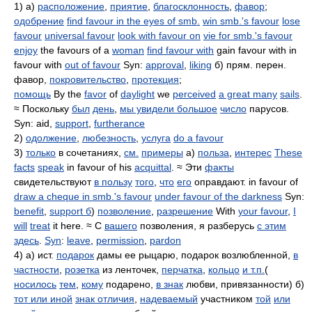
1) а)
расположение
,
приятие
,
благосклонность
,
фавор
;
одобрение
find favour in the eyes of smb.
win smb.'s favour
lose
favour
universal favour
look with favour on
vie for smb.'s favour
enjoy
the favours of a
woman
find favour with
gain favour with in
favour with
out of favour
Syn:
approval
,
liking
б) прям. перен.
фавор,
покровительство
,
протекция
;
помощь
By the
favor
of
daylight
we
perceived
a great many
sails
.
≈ Поскольку
был
день
,
мы увидели большое
число
парусов.
Syn: aid,
support
,
furtherance
2)
одолжение
,
любезность
,
услуга
do a favour
3)
только
в сочетаниях,
см.
примеры
а)
польза
,
интерес
These
facts
speak
in favour of his
acquittal
. ≈ Эти
факты
свидетельствуют
в пользу
того
,
что
его
оправдают. in favour of
draw a cheque in smb.'s favour
under favour of the darkness
Syn:
benefit
,
support б
)
позволение
,
разрешение
With
your favour
,
I
will
treat
it here. ≈ С
вашего
позволения, я разберусь
с этим
здесь
.
Syn
:
leave
,
permission
,
pardon
4) а) ист.
подарок
дамы ее рыцарю, подарок возлюбленной,
в
частности
,
розетка
из ленточек,
перчатка
,
кольцо
и т.п.
(
носилось
тем
,
кому
подарено,
в знак
любви, привязанности) б)
тот или иной
знак отличия
,
надеваемый
участником
той
или