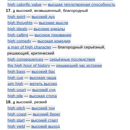
high calorific value
—
высшая теплотворная способность
17.
a
высокий, возвышенный, благородный
high spirit
—
высокий дух
high thoughts
—
высокие мысли
high ideals
—
высокие идеалы
high calling
—
высокое призвание
high comedy
—
высокая комедия
a man of high character
— благородный серьёзный,
решающий, критический
high consequences
—
серьёзные последствия
the high hour of history
—
решающий час истории
high bass
—
высокий бас
high cup
—
высокая чаша
aim high
—
метить высоко
high court
—
высокий суд
high pile
—
высокая стопа
18.
a
высокий, резкий
high pitch
—
высокий тон
high coast
—
высокий берег
high start
—
высокий старт
high yield
—
высокий выход