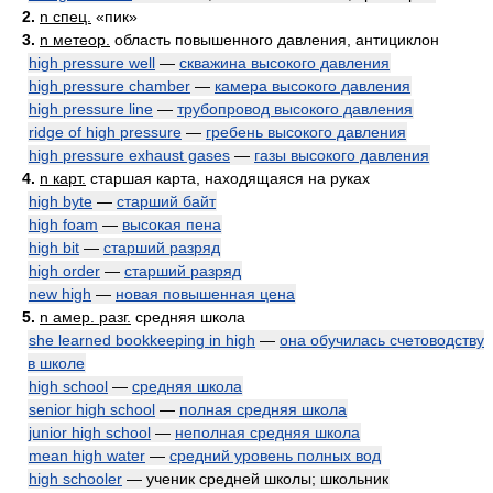
2.
n спец.
«пик»
3.
n метеор.
область повышенного давления, антициклон
high pressure well
—
скважина высокого давления
high pressure chamber
—
камера высокого давления
high pressure line
—
трубопровод высокого давления
ridge of high pressure
—
гребень высокого давления
high pressure exhaust gases
—
газы высокого давления
4.
n карт.
старшая карта, находящаяся на руках
high byte
—
старший байт
high foam
—
высокая пена
high bit
—
старший разряд
high order
—
старший разряд
new high
—
новая повышенная цена
5.
n амер. разг.
средняя школа
she learned bookkeeping in high
—
она обучилась счетоводству
в школе
high school
—
средняя школа
senior high school
—
полная средняя школа
junior high school
—
неполная средняя школа
mean high water
—
средний уровень полных вод
high schooler
— ученик средней школы; школьник