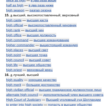
twice as high
—
в два раза выше
half as high
—
в два раза ниже
high season
—
разгар сезона
15.
a
высший, высокопоставленный; верховный
high caste
—
высшая каста
high official
—
высокопоставленный чиновник
high rank
—
высший чин
high office
—
высшая должность
high command
—
высшее командование
higher commander
—
вышестоящий командир
high places
—
высший свет
high point
—
высшая точка
high council
—
высший совет
high life
—
высшее общество
high priest
—
верховный жрец
16.
a
лучший, высший
high quality
—
хорошее качество
high merit
—
большое достоинство
high civilian official
—
высшее гражданское должностное лицо
alternate high council
—
дополнительный член высшего совета
High Court of Justiciary
—
Высший уголовный суд Шотландии
to enter into high society
—
попасть в высшее общество