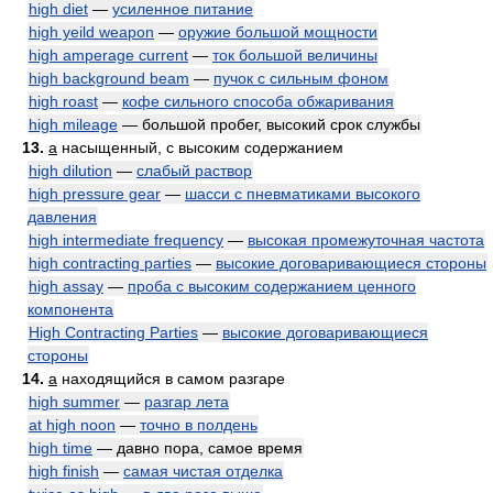
high diet
—
усиленное питание
high yeild weapon
—
оружие большой мощности
high amperage current
—
ток большой величины
high background beam
—
пучок с сильным фоном
high roast
—
кофе сильного способа обжаривания
high mileage
— большой пробег, высокий срок службы
13.
a
насыщенный, с высоким содержанием
high dilution
—
слабый раствор
high pressure gear
—
шасси с пневматиками высокого
давления
high intermediate frequency
—
высокая промежуточная частота
high contracting parties
—
высокие договаривающиеся стороны
high assay
—
проба с высоким содержанием ценного
компонента
High Contracting Parties
—
высокие договаривающиеся
стороны
14.
a
находящийся в самом разгаре
high summer
—
разгар лета
at high noon
—
точно в полдень
high time
— давно пора, самое время
high finish
—
самая чистая отделка