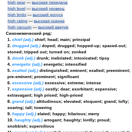
high gear
—
высокая передача
high level
—
высокий уровень
high limits
—
высокий допуск
high rating
—
высокая оценка
high vacuum
—
высокий вакуум
Синонимический ряд:
1.
chief (adj.)
chief; head; main; principal
2.
drugged (adj.)
doped; drugged; hopped-up; spaced-out;
stoned; tripped out; turned on; zonked
3.
drunk (adj.)
drunk; inebriated; intoxicated; tipsy
4.
energetic (adj.)
energetic; intensified
5.
exalted (adj.)
distinguished; eminent; exalted; preeminent;
pre-eminent; prominent; significant
6.
excessive (adj.)
excessive; extreme; intense
7.
expensive (adj.)
costly; dear; exorbitant; expensive;
extravagant; high priced; high-priced
8.
grand (adj.)
altitudinous; elevated; eloquent; grand; lofty;
soaring; tall; towering
9.
happy (adj.)
elated; happy; hilarious; merry
10.
haughty (adj.)
arrogant; haughty; lordly; proud;
snobbish; supercilious