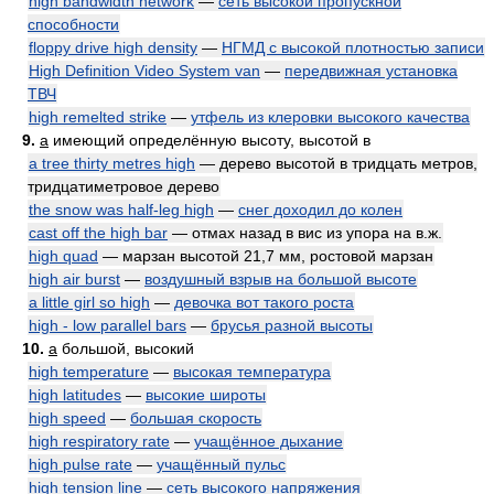
high bandwidth network
—
сеть высокой пропускной
способности
floppy drive high density
—
НГМД с высокой плотностью записи
High Definition Video System van
—
передвижная установка
ТВЧ
high remelted strike
—
утфель из клеровки высокого качества
9.
a
имеющий определённую высоту, высотой в
a tree thirty metres high
— дерево высотой в тридцать метров,
тридцатиметровое дерево
the snow was half-leg high
—
снег доходил до колен
cast off the high bar
— отмах назад в вис из упора на в.ж.
high quad
— марзан высотой 21,7 мм, ростовой марзан
high air burst
—
воздушный взрыв на большой высоте
a little girl so high
—
девочка вот такого роста
high - low parallel bars
—
брусья разной высоты
10.
a
большой, высокий
high temperature
—
высокая температура
high latitudes
—
высокие широты
high speed
—
большая скорость
high respiratory rate
—
учащённое дыхание
high pulse rate
—
учащённый пульс
high tension line
—
сеть высокого напряжения