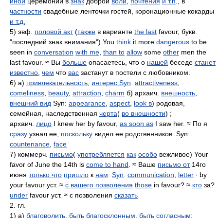
иной
церемонии в
знак
доброй
воли
,
почтения
и т.п
., в
частности
свадебные ленточки гостей, коронационные кокарды
и т.д.
5) эвф.
половой акт
(
также
в варианте
the last
favour, букв.
"последний знак внимания") You
think
it more
dangerous
to be
seen in
conversation
with me
,
than to
allow
some
other
men the
last favour. ≈ Вы
больше
опасаетесь, что о
нашей
беседе
станет
известно
,
чем
что
вас
застанут в постели с любовником.
6) а)
привлекательность
,
интерес Syn
:
attractiveness
,
comeliness
,
beauty
,
attraction
,
charm
б) архаич.
внешность
,
внешний вид
Syn:
appearance
,
aspect
,
look в
) родовая,
семейная, наследственная
черта
(
во внешности
) ;
архаич.
лицо
I knew her by favour,
as soon as
I saw her. ≈ По я
сразу
узнал ее,
поскольку
видел ее родственников. Syn:
countenance
,
face
7) коммерч.
письмо
(
употребляется
как
особо
вежливое) Your
favor of June the 14th is
come to hand
. ≈ Ваше
письмо от
14го
июня
только что
пришло
к
нам
.
Syn
:
communication
,
letter
∙ by
your favour уст. ≈
с вашего позволения
those
in favour? ≈
кто
за?
under
favour уст. ≈ с позволения
сказать
2. гл.
1) а)
благоволить
,
быть благосклонным
,
быть согласным
;