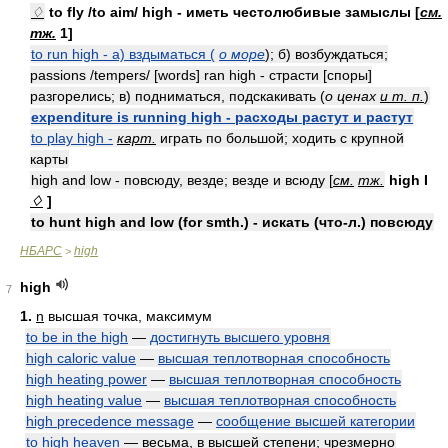
♢
to fly /to aim/ high - иметь честолюбивые замыслы [
см.
тж.
1]
to run high - а) вздыматься (
о море
); б) возбуждаться;
passions /tempers/ [words] ran high - страсти [споры]
разгорелись; в) подниматься, подскакивать (
о ценах
и т. п.
)
expenditure is running high - расходы растут и растут
to play high -
карт.
играть по большой; ходить с крупной
карты
high and low - повсюду, везде; везде и всюду [
см.
тж.
high I
♢
]
to hunt high and low (for smth.) - искать (что-л.) повсюду
НБАРС
high
>
high
7
1.
n
высшая точка, максимум
to be in the high
—
достигнуть высшего уровня
high caloric value
—
высшая теплотворная способность
high heating power
—
высшая теплотворная способность
high heating value
—
высшая теплотворная способность
high precedence message
—
сообщение высшей категории
to high heaven
— весьма, в высшей степени; чрезмерно