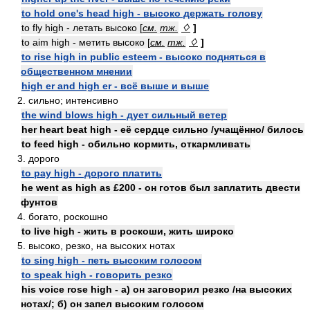
to hold one's head high - высоко держать голову
to fly high - летать высоко [
см.
тж.
♢
]
to aim high - метить высоко [
см.
тж.
♢
]
to rise high in public esteem - высоко подняться в
общественном мнении
high er and high er - всё выше и выше
2. сильно; интенсивно
the wind blows high - дует сильный ветер
her heart beat high - её сердце сильно /учащённо/ билось
to feed high - обильно кормить, откармливать
3. дорого
to pay high - дорого платить
he went as high as £200 - он готов был заплатить двести
фунтов
4. богато, роскошно
to live high - жить в роскоши, жить широко
5. высоко, резко, на высоких нотах
to sing high - петь высоким голосом
to speak high - говорить резко
his voice rose high - а) он заговорил резко /на высоких
нотах/; б) он запел высоким голосом