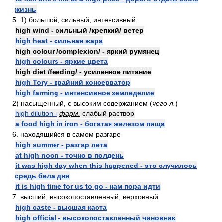
жизнь
5. 1) большой, сильный; интенсивный
high wind - сильный /крепкий/ ветер
high heat - сильная жара
high colour /complexion/ - яркий румянец
high colours - яркие цвета
high diet /feeding/ - усиленное питание
high Tory - крайний консерватор
high farming - интенсивное земледелие
2) насыщенный, с высоким содержанием (
чего-л.
)
high dilution -
фарм.
слабый раствор
a food high in iron - богатая железом пища
6. находящийся в самом разгаре
high summer - разгар лета
at high noon - точно в полдень
it was high day when this happened - это случилось
средь бела дня
it is high time for us to go - нам пора идти
7. высший, высокопоставленный; верховный
high caste - высшая каста
high official - высокопоставленный чиновник