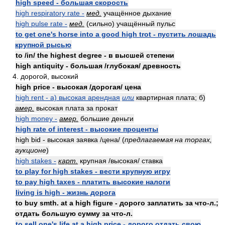
high speed - большая скорость
high respiratory rate -
мед.
учащённое дыхание
high pulse rate -
мед.
(сильно) учащённый пульс
to get one's horse into a good high trot - пустить лошадь
крупной рысью
to /in/ the highest degree - в высшей степени
high antiquity - большая /глубокая/ древность
4. дорогой, высокий
high price - высокая /дорогая/ цена
high rent - а) высокая арендная
или
квартирная плата; б)
амер.
высокая плата за прокат
high money -
амер.
большие деньги
high rate of interest - высокие проценты
high bid - высокая заявка /цена/ (
предлагаемая на торгах,
аукционе
)
high stakes -
карт.
крупная /высокая/ ставка
to play for high stakes - вести крупную игру
to pay high taxes - платить высокие налоги
living is high - жизнь дорога
to buy smth. at a high figure - дорого заплатить за что-л.;
отдать большую сумму за что-л.
to sell one's life at a high price - дорого отдать свою