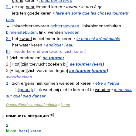
grond
keren
•
retourner la terre
2
de rug
naar
iemand keren
•
tourner le dos à qn.
iets
ten
goede keren
•
faire en sorte que les choses tournent
bien
→ link=achterstevoren
achterstevoren
, link=binnenstebuiten
binnenstebuiten
, link=wenden
wenden
3
het
kwaad
is niet meer te keren
•
le mal est irrémédiable
het
water
keren
•
endiguer l'eau
III
〈wederkerend werkwoord; zich keren〉
1
[zich omdraaien]
se tourner
2
[+ tot][zijn toevlucht zoeken bij]
se tourner (vers)
3
[+ tegen][zich verzetten tegen]
se tourner (contre)
♦
voorbeelden:
1
zich ergens niet kunnen
wenden
of keren
•
être à l'étroit
〈
figuurlijk
〉
ik weet mij niet te keren of te
wenden
•
je ne sais
sur quel pied danser
Deens-Russisch woordenboek
keren
>
изменить ситуацию
5
v
idiom.
het tij keren