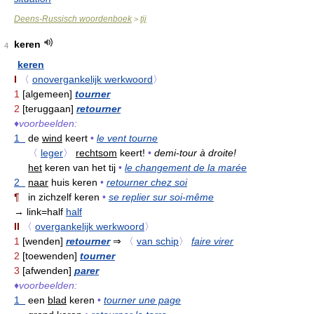
Deens-Russisch woordenboek
tij
>
keren
4
keren
I
〈
onovergankelijk werkwoord
〉
1
[algemeen]
tourner
2
[teruggaan]
retourner
♦
voorbeelden:
1
de
wind
keert
•
le vent tourne
〈
leger
〉
rechtsom
keert!
•
demi-tour à droite!
het
keren van het tij
•
le changement de la marée
2
naar
huis keren
•
retourner chez soi
¶
in zichzelf keren
•
se replier sur soi-même
→ link=half
half
II
〈
overgankelijk werkwoord
〉
1
[wenden]
retourner
⇒
〈
van schip
〉
faire virer
2
[toewenden]
tourner
3
[afwenden]
parer
♦
voorbeelden:
1
een
blad
keren
•
tourner une page