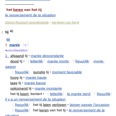
————————
het
keren
van het tij
le renversement de la situation
Deens-Russisch woordenboek
het keren van het tij
>
tij
3
tij
1
marée
〈v.〉
♦
voorbeelden:
1
afgaand
tij
•
marée descendante
dood
tij
•
〈
letterlijk
〉
marée morte
;
〈
figuurlijk
〉
morte-
saison
〈
figuurlijk
〉
gunstig
tij
•
moment favorable
hoog
tij
•
marée haute
laag
tij
•
marée basse
opkomend
tij
•
marée montante
het tij
keert,
kentert
•
〈
letterlijk
〉
la marée perd
;
〈
figuurlijk
〉
il y a un renversement de la situation
〈
figuurlijk
〉
het tij
laten
verlopen
•
laisser passer l'occasion
〈
figuurlijk
〉
het
keren
van het tij
•
le renversement de la
situation