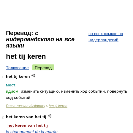
Перевод:
с
со всех языков на
нидерландского на все
нидерландский
языки
het tij keren
Толкование
Перевод
het tij keren
1
мест.
идиом.
изменить ситуацию, изменить ход событий, повернуть
ход событий
Dutch-russian dictionary
het tij keren
>
het keren van het tij
2
het
keren van het tij
le changement de la marée