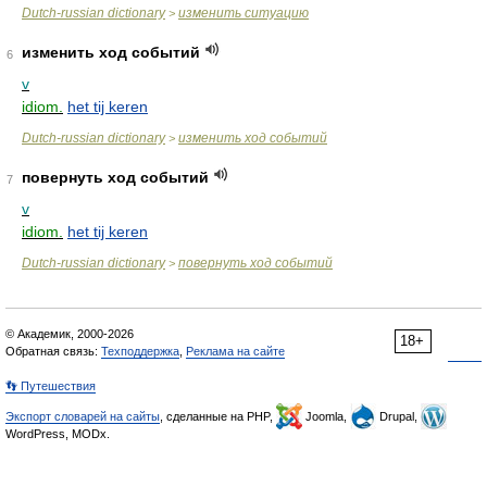
Dutch-russian dictionary
изменить ситуацию
>
изменить ход событий
6
v
idiom.
het tij keren
Dutch-russian dictionary
изменить ход событий
>
повернуть ход событий
7
v
idiom.
het tij keren
Dutch-russian dictionary
повернуть ход событий
>
© Академик, 2000-2026
18+
Обратная связь:
Техподдержка
,
Реклама на сайте
👣 Путешествия
Экспорт словарей на сайты
, сделанные на PHP,
Joomla,
Drupal,
WordPress, MODx.