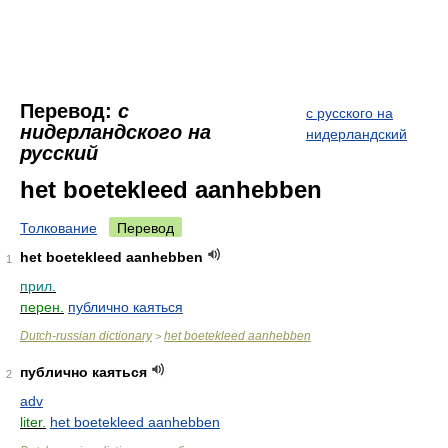
Перевод:
с
с русского на
нидерландского на
нидерландский
русский
het boetekleed aanhebben
Толкование
Перевод
het boetekleed aanhebben
1
прил.
перен.
публично каяться
Dutch-russian dictionary
het boetekleed aanhebben
>
публично каяться
2
adv
liter.
het boetekleed aanhebben