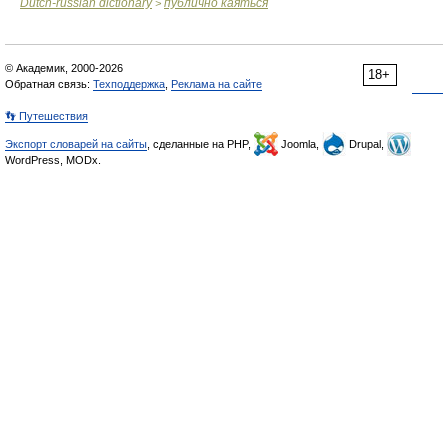
Dutch-russian dictionary
публично каяться
>
© Академик, 2000-2026
18+
Обратная связь:
Техподдержка
,
Реклама на сайте
👣 Путешествия
Экспорт словарей на сайты
, сделанные на PHP,
Joomla,
Drupal,
WordPress, MODx.