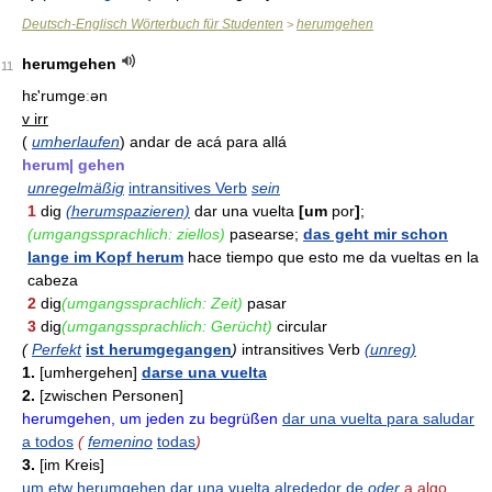
Deutsch-Englisch Wörterbuch für Studenten
herumgehen
>
herumgehen
11
hɛ'rumgeːən
v irr
(
umherlaufen
)
andar de acá para allá
herum| gehen
unregelmäßig
intransitives Verb
sein
1
dig
(herumspazieren)
dar una vuelta
[um
por
]
;
(umgangssprachlich: ziellos)
pasearse;
das geht mir schon
lange im Kopf herum
hace tiempo que esto me da vueltas en la
cabeza
2
dig
(umgangssprachlich: Zeit)
pasar
3
dig
(umgangssprachlich: Gerücht)
circular
(
Perfekt
ist herumgegangen
)
intransitives Verb
(unreg)
1.
[umhergehen]
darse una vuelta
2.
[zwischen Personen]
herumgehen, um jeden zu begrüßen
dar una vuelta para saludar
a todos
(
femenino
todas
)
3.
[im Kreis]
um etw herumgehen
dar una vuelta alrededor de
oder
a algo