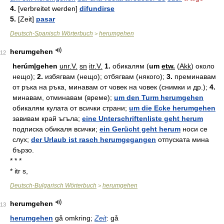
4.
[verbreitet werden]
difundirse
5.
[Zeit]
pasar
Deutsch-Spanisch Wörterbuch
herumgehen
>
herumgehen
12
herúm|gehen
unr.
V.
sn
itr.
V.
1.
обикалям (
um
etw.
(
Akk
) около
нещо);
2.
избягвам (нещо); отбягвам (някого);
3.
преминавам
от ръка на ръка, минавам от човек на човек (снимки и др.);
4.
минавам, отминавам (време);
um den Turm herumgehen
обикалям кулата от всички страни;
um die Ecke herumgehen
завивам край ъгъла;
eine Unterschriftenliste geht herum
подписка обикаля всички;
ein Gerücht geht herum
носи се
слух;
der Urlaub ist rasch herumgegangen
отпуската мина
бързо.
* * *
* itr s,
Deutsch-Bulgarisch Wörterbuch
herumgehen
>
herumgehen
13
herumgehen
gå omkring;
Zeit
: gå