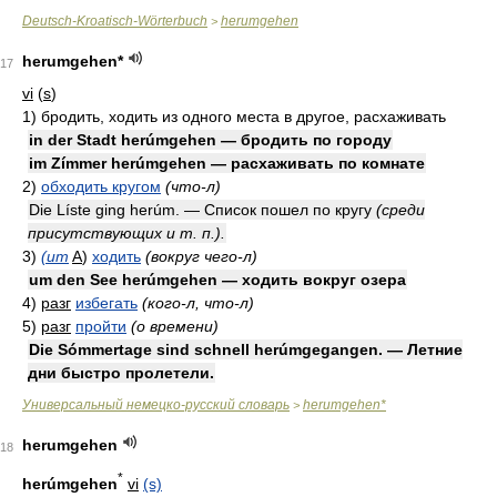
Deutsch-Kroatisch-Wörterbuch
herumgehen
>
herumgehen*
17
vi
(
s
)
1)
бродить, ходить из одного места в другое, расхаживать
in der Stadt herúmgehen — бродить по городу
im Zímmer herúmgehen — расхаживать по комнате
2)
обходить кругом
(что-л)
Die Líste ging herúm. — Список пошел по кругу
(среди
присутствующих и т. п.).
3)
(um
A
)
ходить
(вокруг чего-л)
um den See herúmgehen — ходить вокруг озера
4)
разг
избегать
(кого-л, что-л)
5)
разг
пройти
(о времени)
Die Sómmertage sind schnell herúmgegangen. — Летние
дни быстро пролетели.
Универсальный немецко-русский словарь
herumgehen*
>
herumgehen
18
*
herúmgehen
vi
(s)