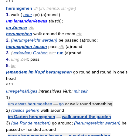
* * *
herumgehen
v/i
(
irr
,
trennb
, ist -ge-)
1.
walk (
oder
go) (a)round (
um jemanden/etwas
sb
/
sth
);
im Zimmer
etc
herumgehen
walk around the room
etc
2.
(herumgereicht werden)
be passed (a)round;
herumgehen lassen
pass
sth
(a)round
3.
(
verlaufen
)
Graben
etc
:
run
(a)round
4.
umg
Zeit
: pass
5.
fig
:
jemandem im Kopf herumgehen
go round and round in one’s
head
* * *
unregelmäßiges
intransitives
Verb
;
mit sein
1)
um etwas herumgehen
—
go
or
walk round something
2)
(ziellos gehen)
walk around
im Garten herumgehen
—
walk around the garden
3)
(die Runde machen)
go around;
(herumgereicht werden)
be
passed
or
handed around
etwas herumgehen lassen
—
circulate something