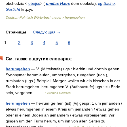
obchodzić <
obejść
> (
umdas Haus
dom dookoła);
fig
Sache
,
Gerücht
krążyć
Deutsch-Polnisch Wörterbuch neuer
herumgehen
>
Страницы
Следующая
→
1
2
3
4
5
6
См. также в других словарях:
herumgehen
— V. (Mittelstufe) ugs.: hierhin und dorthin gehen
Synonyme: herumlaufen, umhergehen, rumgehen (ugs.),
rumlaufen (ugs.) Beispiel: Morgen wollen wir ein bisschen in der
Stadt herumgehen. herumgehen V. (Aufbaustufe) ugs.: zu Ende
sein, vergehen… …
Extremes Deutsch
herumgehen
— he·rụm·ge·hen (ist) [Vi] gespr; 1 um jemanden /
etwas herumgehen in einem Kreis um jemanden / etwas gehen
oder in einem Bogen an jemandem / etwas vorbeigehen: Wir
gingen um den Turm herum, um ihn von allen Seiten zu
fotografieren; um ein… …