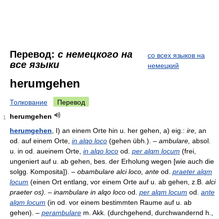
Перевод:
с немецкого на
со всех языков на
все языки
немецкий
herumgehen
Толкование
Перевод
herumgehen
1
herumgehen
, I) an einem Orte hin u. her gehen, a) eig.:
ire,
an
od. auf einem Orte,
in alqo loco
(gehen übh.). –
ambulare,
absol.
u. in od. aueinem Orte,
in alqo loco
od.
per alqm locum
(frei,
ungeniert auf u. ab gehen, bes. der Erholung wegen [wie auch die
solgg. Komposita]). –
obambulare alci loco, ante
od.
praeter alqm
locum
(einen Ort entlang, vor einem Orte auf u. ab gehen, z.B.
alci
praeter os). – inambulare in alqo loco
od.
per alqm locum
od.
ante
alqm locum
(in od. vor einem bestimmten Raume auf u. ab
gehen). –
perambulare
m. Akk. (durchgehend, durchwandernd h.,