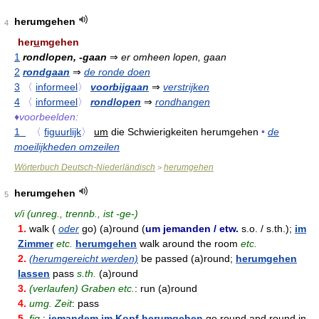
herumgehen
4
her
u
mgehen
1
rondlopen, -gaan
⇒
er omheen lopen, gaan
2
rondgaan
⇒
de ronde doen
3
〈
informeel
〉
voorbijgaan
⇒
verstrijken
4
〈
informeel
〉
rondlopen
⇒
rondhangen
♦
voorbeelden:
1
〈
figuurlijk
〉
um
die Schwierigkeiten herumgehen
•
de
moeilijkheden omzeilen
Wörterbuch Deutsch-Niederländisch
herumgehen
>
herumgehen
5
v/i (unreg., trennb., ist -ge-)
1.
walk (
oder
go) (a)round (
um jemanden / etw.
s.o. / s.th.);
im
Zimmer
etc.
herumgehen
walk around the room
etc.
2.
(herumgereicht werden)
be passed (a)round;
herumgehen
lassen
pass
s.th.
(a)round
3.
(verlaufen) Graben etc.
: run (a)round
4.
umg. Zeit
: pass
5.
fig.
:
jemandem im Kopf herumgehen
go round and round in