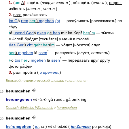
1.
(
um
A
)
ходи́ть (
вокруг чего-л.
), обходи́ть (
что-л.
);
перен.
избега́ть (
кого-л., что-л.
)
2.
разг.
расха́живать
im G
á
rten
her
ú
mgehen
(s)
— разгу́ливать [расха́живать] по
са́ду
t
á
usend Ged
á
nken
g
é
hen
mir im Kopf
her
ú
m
— ты́сячи
мы́слей бро́дят [тесня́тся] у меня́ в голове́
das Ger
ǘ
cht
geht
her
ú
m
— хо́дит [но́сится] слух
*
her
ú
mgehen
l
á
ssen
— распуска́ть (
слухи, сплетни
)
*
F
ó
tos
her
ú
mgehen
l
á
ssen
— передава́ть друг дру́гу
фотогра́фии
3.
разг.
пройти́ (
о времени
)
Большой немецко-русский словарь
herumgehen
>
herumgehen
19
herum·gehen
v/i <sn>
gå rundt, gå omkring
Deutsch-dänische Wörterbuch
herumgehen
>
herumgehen
20
he'rumgehen
(
irr
;
sn
)
v/i
chodzić (
im Zimmer
po pokoju);