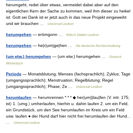
herumgeht, redet über etwas, vermeidet dabei aber auf den
eigentlichen Kern der Sache zu kommen, weil ihm dieser zu heikel
ist: Gott sei Dank ist er jetzt auch in das neue Projekt eingeweiht
und wir brauchen …
Universal-Lexikon
herumgehen
— erömgonn …
Kölsch Dialekt Lexikon
herumgehen
— he|r|ụm|ge|hen …
Die deutsche Rechtschreibung
(um etw.) herumgehen
— (um etw.) herumgehen …
Deutsch
Wörterbuch
Periode
— Monatsblutung; Menses (fachsprachlich); Zyklus; Tage
(umgangssprachlich); Menstruation; Regelblutung; Regel
(umgangssprachlich); Phase; Ze …
Universal-Lexikon
herumlaufen
— herumrennen * * * ◆ her|ụm||lau|fen 〈V. intr. 175;
ist〉 1. 〈umg.〉 umherlaufen, hierhin u. dahin laufen 2. um ein Feld,
ein Grundstück, um den See herumlaufen im Kreis um ein Feld
usw. laufen ● der Hund darf hier nicht frei herumlaufen der Hund…
…
Universal-Lexikon