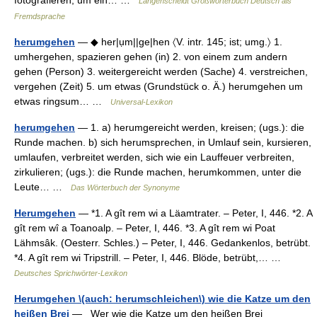
Langenscheidt Großwörterbuch Deutsch als
Fremdsprache
herumgehen
— ◆ her|ụm||ge|hen 〈V. intr. 145; ist; umg.〉 1.
umhergehen, spazieren gehen (in) 2. von einem zum andern
gehen (Person) 3. weitergereicht werden (Sache) 4. verstreichen,
vergehen (Zeit) 5. um etwas (Grundstück o. Ä.) herumgehen um
etwas ringsum… …
Universal-Lexikon
herumgehen
— 1. a) herumgereicht werden, kreisen; (ugs.): die
Runde machen. b) sich herumsprechen, in Umlauf sein, kursieren,
umlaufen, verbreitet werden, sich wie ein Lauffeuer verbreiten,
zirkulieren; (ugs.): die Runde machen, herumkommen, unter die
Leute… …
Das Wörterbuch der Synonyme
Herumgehen
— *1. A gît rem wi a Läamtrater. – Peter, I, 446. *2. A
gît rem wî a Toanoalp. – Peter, I, 446. *3. A gît rem wi Poat
Lähmsâk. (Oesterr. Schles.) – Peter, I, 446. Gedankenlos, betrübt.
*4. A gît rem wi Tripstrill. – Peter, I, 446. Blöde, betrübt,… …
Deutsches Sprichwörter-Lexikon
Herumgehen \(auch: herumschleichen\) wie die Katze um den
heißen Brei
— Wer wie die Katze um den heißen Brei