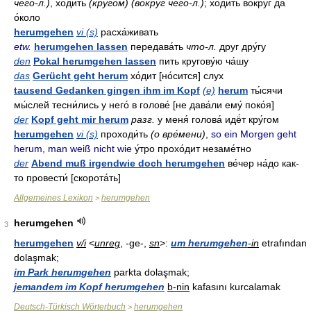
чего́-л.)
, ходи́ть
(круго́м) (вокру́г чего́-л.)
; ходи́ть вокру́г да
о́коло
herumgehen
vi (s)
расха́живать
etw.
herumgehen lassen
передава́ть
что-л.
друг дру́гу
den
Pokal herumgehen lassen
пить кругову́ю ча́шу
das
Gerücht geht herum
хо́дит [но́сится] слух
tausend Gedanken gingen ihm im Kopf
(e)
herum
ты́сячи
мы́слей тесни́лись у него́ в голове́ [не дава́ли ему́ поко́я]
der
Kopf geht mir herum
разг.
у меня́ голова́ идё́т кру́гом
herumgehen
vi (s)
проходи́ть
(о вре́мени)
,
so ein Morgen geht
herum, man weiß nicht wie
у́тро прохо́дит незаме́тно
der
Abend muß irgendwie doch herumgehen
ве́чер на́до как-
то провести́ [скорота́ть]
Allgemeines Lexikon
herumgehen
>
herumgehen
3
herumgehen
v/i
<
unreg
, -ge-,
sn
>:
um herumgehen
-in
etrafından
dolaşmak;
im Park herumgehen
parkta dolaşmak;
jemandem im Kopf herumgehen
b-nin
kafasını kurcalamak
Deutsch-Türkisch Wörterbuch
herumgehen
>