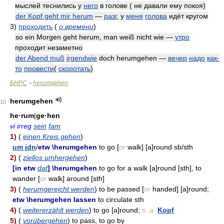
мыслей теснились у
него
в голове ( не давали ему покоя)
der Kopf geht mir herum
—
разг.
у
меня
голова
идёт кругом
3)
проходить
(
о времени
)
so ein Morgen geht herum, man weiß nicht wie —
утро
проходит незаметно
der Abend muß
irgendwie
doch herumgehen —
вечер
надо
как-
то
провести
(
скоротать
)
БНРС
herumgehen
>
herumgehen
10
he·rum
|
ge·hen
vi irreg
sein
fam
1)
(
einen Kreis gehen
)
um jdn
/
etw \herumgehen
to go [
or
walk] [a]round sb/sth
2)
(
ziellos umhergehen
)
[in etw
dat
] \herumgehen
to go for a walk [a]round [sth], to
wander [
or
walk] around [sth]
3)
(
herumgereicht werden
) to be passed [
or
handed] [a]round;
etw \herumgehen lassen
to circulate sth
4)
(
weitererzählt werden
) to go [a]round;
s. a.
Kopf
5)
(
vorübergehen
) to pass, to go by