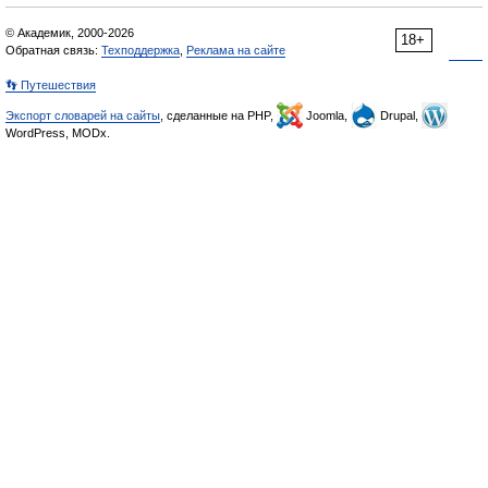
© Академик, 2000-2026
18+
Обратная связь:
Техподдержка
,
Реклама на сайте
👣 Путешествия
Экспорт словарей на сайты
, сделанные на PHP,
Joomla,
Drupal,
WordPress, MODx.