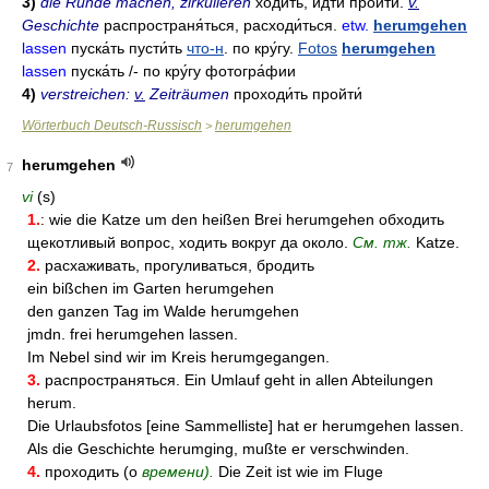
3)
die Runde machen, zirkulieren
ходи́ть
,
идти́
пройти́
.
v.
Geschichte
распространя́ться
,
расходи́ться
.
etw.
herumgehen
lassen
пуска́ть
пусти́ть
что-н
.
по кру́гу
.
Fotos
herumgehen
lassen
пуска́ть
/-
по кру́гу фотогра́фии
4)
verstreichen:
v.
Zeiträumen
проходи́ть
пройти́
Wörterbuch Deutsch-Russisch
herumgehen
>
herumgehen
7
vi
(s)
1.
: wie die Katze um den heißen Brei herumgehen обходить
щекотливый вопрос, ходить вокруг да около.
См. тж.
Katze.
2.
расхаживать, прогуливаться, бродить
ein bißchen im Garten herumgehen
den ganzen Tag im Walde herumgehen
jmdn. frei herumgehen lassen.
Im Nebel sind wir im Kreis herumgegangen.
3.
распространяться. Ein Umlauf geht in allen Abteilungen
herum.
Die Urlaubsfotos [eine Sammelliste] hat er herumgehen lassen.
Als die Geschichte herumging, mußte er verschwinden.
4.
проходить (о
времени).
Die Zeit ist wie im Fluge