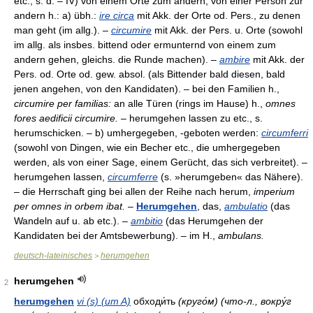
etc., s. d. – IV) von einem Orte zum andern, von einer Person zur
andern h.: a) übh.:
ire circa
mit Akk. der Orte od. Pers., zu denen
man geht (im allg.). –
circumire
mit Akk. der Pers. u. Orte (sowohl
im allg. als insbes. bittend oder ermunternd von einem zum
andern gehen, gleichs. die Runde machen). –
ambire
mit Akk. der
Pers. od. Orte od. gew. absol. (als Bittender bald diesen, bald
jenen angehen, von den Kandidaten). – bei den Familien h.,
circumire per familias:
an alle Türen (rings im Hause) h.,
omnes
fores aedificii circumire.
– herumgehen lassen zu etc., s.
herumschicken. – b) umhergegeben, -geboten werden:
circumferri
(sowohl von Dingen, wie ein Becher etc., die umhergegeben
werden, als von einer Sage, einem Gerücht, das sich verbreitet). –
herumgehen lassen,
circumferre
(s. »herumgeben« das Nähere).
– die Herrschaft ging bei allen der Reihe nach herum,
imperium
per omnes in orbem ibat.
–
Herumgehen
, das,
ambulatio
(das
Wandeln auf u. ab etc.). –
ambitio
(das Herumgehen der
Kandidaten bei der Amtsbewerbung). – im H.,
ambulans.
deutsch-lateinisches
herumgehen
>
herumgehen
2
herumgehen
vi (s) (um A)
обходи́ть
(круго́м) (что-л., вокру́г