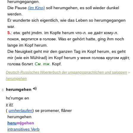
herumgegangen.
Die Pause
(im Kino)
soll herumgehen, es soll wieder dunkel
werden.
Er wunderte sich eigentlich, wie das Leben so herumgegangen
war.
5.
: etw. geht jmdm. im Kopfe herum что-л. не даёт кому-л.
покоя, вертится в голове. Was er gehört hatte, ging ihm noch
lange im Kopf herum.
Die Neuigkeit geht mir den ganzen Tag im Kopf herum, es geht
mir (wie ein Mühlrad) im Kopf herum у меня голова кругом идёт,
голова болит.
См. тж.
Kopf.
Deutsch-Russisches Woerterbuch der umgangssprachlichen und saloppen
>
herumgehen
herumgehen
8
hɛ'rumgeːən
v
irr
(
umherlaufen
)
se promener, flâner
herumgehen
heru
m|gehen
intransitives Verb