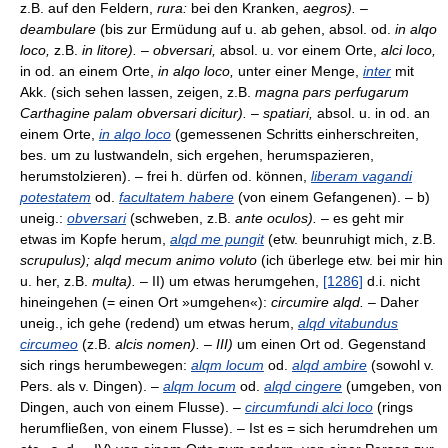
z.B. auf den Feldern,
rura:
bei den Kranken,
aegros). –
deambulare
(bis zur Ermüdung auf u. ab gehen, absol. od.
in alqo
loco,
z.B.
in litore). – obversari,
absol. u. vor einem Orte,
alci loco,
in od. an einem Orte,
in alqo loco,
unter einer Menge,
inter
mit
Akk. (sich sehen lassen, zeigen, z.B.
magna pars perfugarum
Carthagine palam obversari dicitur). – spatiari,
absol. u. in od. an
einem Orte,
in alqo loco
(gemessenen Schritts einherschreiten,
bes. um zu lustwandeln, sich ergehen, herumspazieren,
herumstolzieren). – frei h. dürfen od. können,
liberam vagandi
potestatem
od.
facultatem habere
(von einem Gefangenen). – b)
uneig.:
obversari
(schweben, z.B.
ante oculos).
– es geht mir
etwas im Kopfe herum,
alqd me pungit
(etw. beunruhigt mich, z.B.
scrupulus); alqd mecum animo voluto
(ich überlege etw. bei mir hin
u. her, z.B.
multa).
– II) um etwas herumgehen,
[1286]
d.i. nicht
hineingehen (= einen Ort »umgehen«):
circumire alqd.
– Daher
uneig., ich gehe (redend) um etwas herum,
alqd vitabundus
circumeo
(z.B.
alcis nomen). – III)
um einen Ort od. Gegenstand
sich rings herumbewegen:
alqm locum
od.
alqd ambire
(sowohl v.
Pers. als v. Dingen). –
alqm locum
od.
alqd cingere
(umgeben, von
Dingen, auch von einem Flusse). –
circumfundi alci loco
(rings
herumfließen, von einem Flusse). – Ist es = sich herumdrehen um