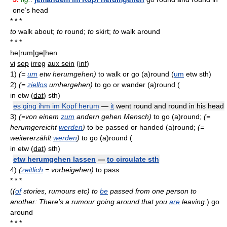
one’s head
* * *
to
walk about;
to
round;
to
skirt;
to
walk around
* * *
he|rụm|ge|hen
vi
sep
irreg
aux sein
(
inf
)
1)
(=
um
etw herumgehen)
to walk or go (a)round (
um
etw sth)
2)
(=
ziellos
umhergehen)
to go or wander (a)round (
in etw
(
dat
)
sth)
es ging ihm im Kopf herum
—
it
went round and round in his head
3)
(=von einem
zum
andern gehen Mensch)
to go (a)round;
(=
herumgereicht
werden
)
to be passed or handed (a)round;
(=
weitererzählt
werden
)
to go (a)round (
in etw
(
dat
)
sth)
etw herumgehen lassen
—
to circulate sth
4)
(
zeitlich
= vorbeigehen)
to pass
* * *
(
(
of
stories, rumours etc) to
be
passed from one person to
another: There's a rumour going around that you
are
leaving.
)
go
around
* * *