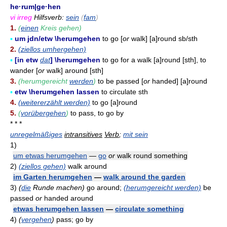
he·rum|ge·hen
vi irreg
Hilfsverb:
sein
(
fam
)
1.
(
einen
Kreis gehen)
▪
um jdn/etw \herumgehen
to go [
or
walk] [a]round sb/sth
2.
(ziellos umhergehen)
▪
[in etw
dat
] \herumgehen
to go for a walk [a]round [sth], to
wander [
or
walk] around [sth]
3.
(herumgereicht
werden
)
to be passed [
or
handed] [a]round
▪
etw \herumgehen lassen
to circulate sth
4.
(weitererzählt werden)
to go [a]round
5.
(
vorübergehen
)
to pass, to go by
* * *
unregelmäßiges
intransitives
Verb
;
mit sein
1)
um etwas herumgehen
—
go
or
walk round something
2)
(ziellos gehen)
walk around
im Garten herumgehen
—
walk around the garden
3)
(
die
Runde machen)
go around;
(herumgereicht werden)
be
passed
or
handed around
etwas herumgehen lassen
—
circulate something
4)
(
vergehen
)
pass; go by