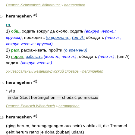
Deutsch-Schwedisch Wörterbuch
herumgehen
>
herumgehen
14
гл.
1)
общ.
ходить вокруг да около, ходить
(вокруг чего-л.;
кругом)
, проходить
(о времени)
,
(um A)
обходить
(что-л.,
вокруг чего-л.; кругом)
2)
разг.
расхаживать, пройти
(о времени)
3)
перен.
избегать
(кого-л., что-л.)
, обходить
(что-л.)
, (um A)
ходить
(вокруг чего-л.)
Универсальный немецко-русский словарь
herumgehen
>
herumgehen
15
*
vi
s
in der Stadt herúmgehen — chodzić po mieście
Deutsch-Polnisch Wörterbuch
herumgehen
>
herumgehen
16
(ging herum, herumgegangen aux sein) v obilaziti; die Trommel
geht herum ratno je doba (bubanj udara)