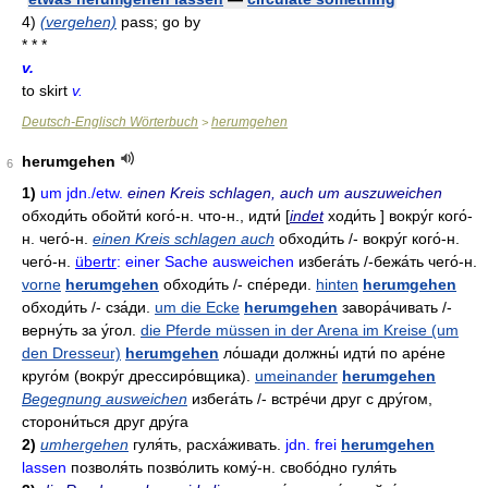
4)
(vergehen)
pass; go by
* * *
v.
to skirt
v.
Deutsch-Englisch Wörterbuch
herumgehen
>
herumgehen
6
1)
um jdn./etw.
einen Kreis schlagen, auch um auszuweichen
обходи́ть
обойти́ кого́-н. что-н.,
идти́
[
indet
ходи́ть ]
вокру́г кого́-
н
. чего́-н.
einen Kreis schlagen auch
обходи́ть
/-
вокру́г кого́-н
.
чего́-н.
übertr
: einer Sache ausweichen
избега́ть
/-
бежа́ть чего́-н
.
vorne
herumgehen
обходи́ть
/-
спе́реди
.
hinten
herumgehen
обходи́ть
/-
сза́ди
.
um die Ecke
herumgehen
завора́чивать
/-
верну́ть за у́гол
.
die Pferde müssen in der Arena im Kreise (um
den Dresseur)
herumgehen
ло́шади должны́ идти́ по аре́не
круго́м
(вокру́г дрессиро́вщика).
umeinander
herumgehen
Begegnung ausweichen
избега́ть
/-
встре́чи друг с дру́гом
,
сторони́ться друг дру́га
2)
umhergehen
гуля́ть
,
расха́живать
.
jdn. frei
herumgehen
lassen
позволя́ть
позво́лить кому́-н
.
свобо́дно гуля́ть