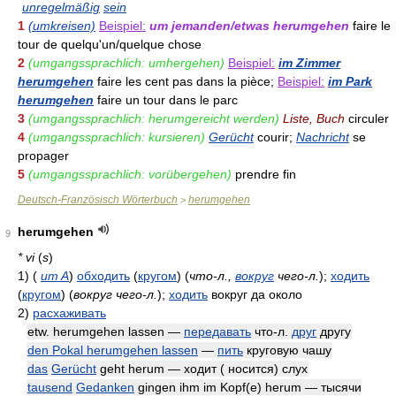
unregelmäßig
sein
1
(umkreisen)
Beispiel:
um jemanden/etwas herumgehen
faire le
tour de quelqu'un/quelque chose
2
(umgangssprachlich: umhergehen)
Beispiel:
im Zimmer
herumgehen
faire les cent pas dans la pièce;
Beispiel:
im Park
herumgehen
faire un tour dans le parc
3
(umgangssprachlich: herumgereicht werden)
Liste, Buch
circuler
4
(umgangssprachlich: kursieren)
Gerücht
courir;
Nachricht
se
propager
5
(umgangssprachlich: vorübergehen)
prendre fin
Deutsch-Französisch Wörterbuch
herumgehen
>
herumgehen
9
* vi
(
s
)
1)
(
um A
)
обходить
(
кругом
)
(
что-л.,
вокруг
чего-л.
)
;
ходить
(
кругом
)
(
вокруг чего-л.
)
;
ходить
вокруг да около
2)
расхаживать
etw. herumgehen lassen —
передавать
что-л.
друг
другу
den Pokal herumgehen lassen
—
пить
круговую чашу
das
Gerücht
geht herum — ходит ( носится) слух
tausend
Gedanken
gingen ihm im Kopf(e) herum — тысячи