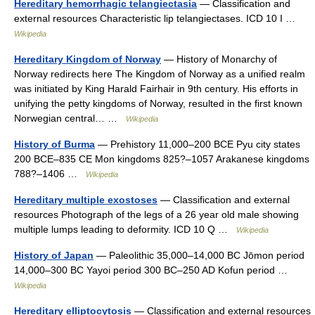
Hereditary hemorrhagic telangiectasia
— Classification and
external resources Characteristic lip telangiectases. ICD 10 I …
Wikipedia
Hereditary Kingdom of Norway
— History of Monarchy of
Norway redirects here The Kingdom of Norway as a unified realm
was initiated by King Harald Fairhair in 9th century. His efforts in
unifying the petty kingdoms of Norway, resulted in the first known
Norwegian central… …
Wikipedia
History of Burma
— Prehistory 11,000–200 BCE Pyu city states
200 BCE–835 CE Mon kingdoms 825?–1057 Arakanese kingdoms
788?–1406 …
Wikipedia
Hereditary multiple exostoses
— Classification and external
resources Photograph of the legs of a 26 year old male showing
multiple lumps leading to deformity. ICD 10 Q …
Wikipedia
History of Japan
— Paleolithic 35,000–14,000 BC Jōmon period
14,000–300 BC Yayoi period 300 BC–250 AD Kofun period …
Wikipedia
Hereditary elliptocytosis
— Classification and external resources