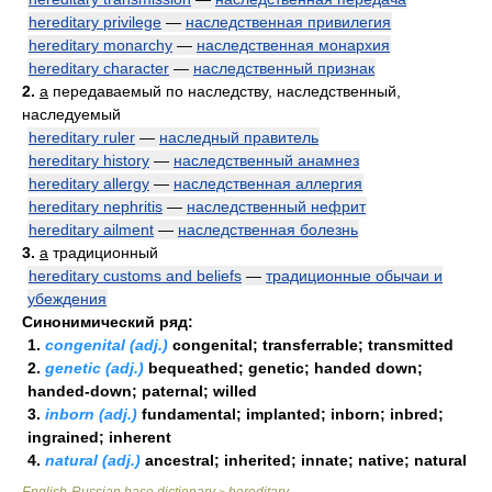
hereditary privilege
—
наследственная привилегия
hereditary monarchy
—
наследственная монархия
hereditary character
—
наследственный признак
2.
a
передаваемый по наследству, наследственный,
наследуемый
hereditary ruler
—
наследный правитель
hereditary history
—
наследственный анамнез
hereditary allergy
—
наследственная аллергия
hereditary nephritis
—
наследственный нефрит
hereditary ailment
—
наследственная болезнь
3.
a
традиционный
hereditary customs and beliefs
—
традиционные обычаи и
убеждения
Синонимический ряд:
1.
congenital (adj.)
congenital; transferrable; transmitted
2.
genetic (adj.)
bequeathed; genetic; handed down;
handed-down; paternal; willed
3.
inborn (adj.)
fundamental; implanted; inborn; inbred;
ingrained; inherent
4.
natural (adj.)
ancestral; inherited; innate; native; natural