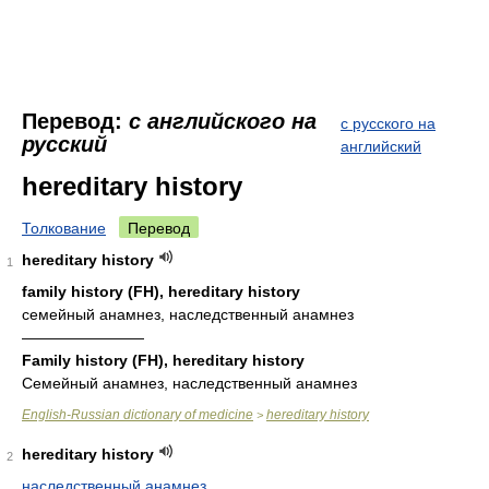
Перевод:
с английского на
с русского на
русский
английский
hereditary history
Толкование
Перевод
hereditary history
1
family history (FH), hereditary history
семейный анамнез, наследственный анамнез
————————
Family history (FH), hereditary history
Семейный анамнез, наследственный анамнез
English-Russian dictionary of medicine
hereditary history
>
hereditary history
2
наследственный анамнез