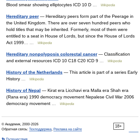
Blood smear showing elliptocytes ICD 10 D …
Wikipedia
Hereditary peer
— Hereditary peers form part of the Peerage in
the United Kingdom. There are over seven hundred peers who
hold titles that may be inherited. Formerly, most of them were
entitled to a seat in House of Lords, but since the House of Lords
Act 1999… …
Wikipedia
Hereditary nonpolyposis colorectal cancer
— Classification
and external resources ICD 10 C18 C20 ICD 9 …
Wikipedia
History of the Netherlands
— This article is part of a series Early
History …
Wikipedia
History of Nepal
— Kirat era Licchavi era Malla era Shah era
(Rana era) 1990 democracy movement Nepalese Civil War 2006
democracy movement …
Wikipedia
© Академик, 2000-2026
18+
Обратная связь:
Техподдержка
,
Реклама на сайте
👣 Путешествия