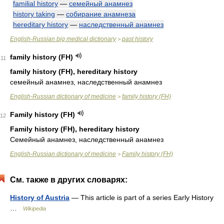
familial history
—
семейный анамнез
history taking
—
собирание анамнеза
hereditary history
—
наследственный анамнез
English-Russian big medical dictionary
past history
>
family history (FH)
11
family history (FH), hereditary history
семейный анамнез, наследственный анамнез
English-Russian dictionary of medicine
family history (FH)
>
Family history (FH)
12
Family history (FH), hereditary history
Семейный анамнез, наследственный анамнез
English-Russian dictionary of medicine
Family history (FH)
>
См. также в других словарях:
History of Austria
— This article is part of a series Early History
…
Wikipedia