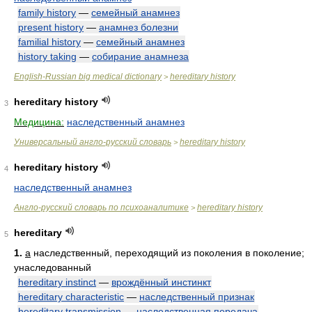
family history
—
семейный анамнез
present history
—
анамнез болезни
familial history
—
семейный анамнез
history taking
—
собирание анамнеза
English-Russian big medical dictionary
hereditary history
>
hereditary history
3
Медицина:
наследственный анамнез
Универсальный англо-русский словарь
hereditary history
>
hereditary history
4
наследственный анамнез
Англо-русский словарь по психоаналитике
hereditary history
>
hereditary
5
1.
a
наследственный, переходящий из поколения в поколение;
унаследованный
hereditary instinct
—
врождённый инстинкт
hereditary characteristic
—
наследственный признак
hereditary transmission
—
наследственная передача