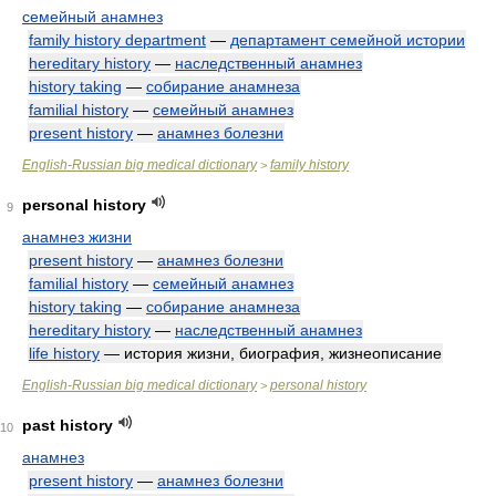
семейный анамнез
family history department
—
департамент семейной истории
hereditary history
—
наследственный анамнез
history taking
—
собирание анамнеза
familial history
—
семейный анамнез
present history
—
анамнез болезни
English-Russian big medical dictionary
family history
>
personal history
9
анамнез жизни
present history
—
анамнез болезни
familial history
—
семейный анамнез
history taking
—
собирание анамнеза
hereditary history
—
наследственный анамнез
life history
— история жизни, биография, жизнеописание
English-Russian big medical dictionary
personal history
>
past history
10
анамнез
present history
—
анамнез болезни