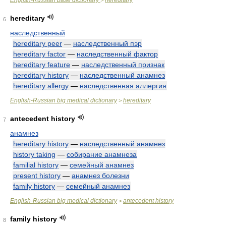
English-Russian base dictionary
hereditary
>
hereditary
6
наследственный
hereditary peer
—
наследственный пэр
hereditary factor
—
наследственный фактор
hereditary feature
—
наследственный признак
hereditary history
—
наследственный анамнез
hereditary allergy
—
наследственная аллергия
English-Russian big medical dictionary
hereditary
>
antecedent history
7
анамнез
hereditary history
—
наследственный анамнез
history taking
—
собирание анамнеза
familial history
—
семейный анамнез
present history
—
анамнез болезни
family history
—
семейный анамнез
English-Russian big medical dictionary
antecedent history
>
family history
8