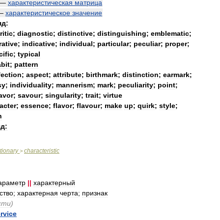
—
характеристическая
матрица
—
характеристическое
значение
яд:
ritic
;
diagnostic
;
distinctive
;
distinguishing
;
emblematic
;
rative
;
indicative
;
individual
;
particular
;
peculiar
;
proper
;
ific
;
typical
bit
;
pattern
fection
;
aspect
;
attribute
;
birthmark
;
distinction
;
earmark
;
sy
;
individuality
;
mannerism
;
mark
;
peculiarity
;
point
;
avor
;
savour
;
singularity
;
trait
;
virtue
acter
;
essence
;
flavor
;
flavour
;
make
up
;
quirk
;
style
;
h
д:
tionary
characteristic
>
араметр
||
характерный
ство
;
характерная
черта
;
признак
сти
)
rvice