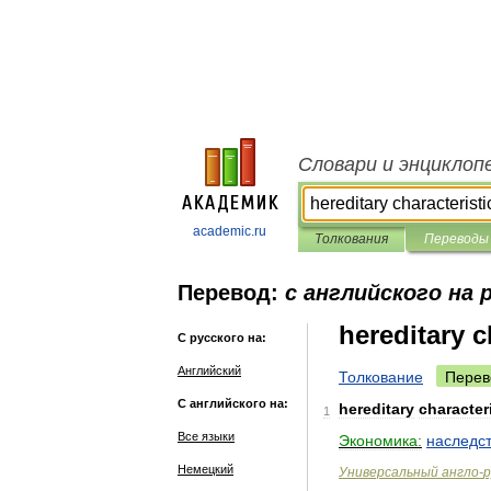
Словари и энциклоп
academic.ru
Толкования
Переводы
Перевод:
с английского на 
hereditary c
С русского на:
Английский
Толкование
Перев
С английского на:
hereditary
character
1
Все языки
Экономика:
наследс
Немецкий
Универсальный
англо
-
р