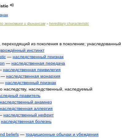
istic
знак
по
экономике
и
финансам
hereditary
characteristic
>
,
переходящий
из
поколения
в
поколение
;
унаследованный
—
врождённый
инстинкт
stic
—
наследственный
признак
ion
—
наследственная
передача
—
наследственная
привилегия
—
наследственная
монархия
—
наследственный
признак
о
наследству
,
наследственный
,
наследуемый
аследный
правитель
наследственный
анамнез
наследственная
аллергия
—
наследственный
нефрит
—
наследственная
болезнь
nd
beliefs
—
традиционные
обычаи
и
убеждения