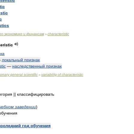
teristic
tic
stic
c
stics
по
экономике
и
финансам
characteristic
>
eristic
ка
—
локальный
признак
stic
—
наследственный
признак
ionary
general
scientific
variability
of
characteristic
>
егория
||
классифицировать
чебном
заведении
)
обучения
последний
год
обучения