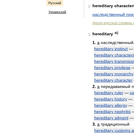
Русский
hereditary
character
2
Украинский
наследственный
при
Англо
-
русский
словарь
hereditary
3
1
.
a
наследственный
hereditary
instinct
hereditary
characteri
hereditary
transmiss
hereditary
privilege
hereditary
monarchy
hereditary
character
2
.
a
передаваемый
п
hereditary
ruler
—
н
hereditary
history
—
hereditary
allergy
—
hereditary
nephritis
hereditary
ailment
3
.
a
традиционный
hereditary
customs
a