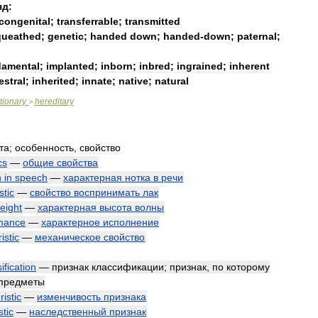
яд:
congenital
;
transferrable
;
transmitted
queathed
;
genetic
;
handed
down
;
handed
-
down
;
paternal
;
damental
;
implanted
;
inborn
;
inbred
;
ingrained
;
inherent
estral
;
inherited
;
innate
;
native
;
natural
tionary
hereditary
>
та
;
особенность
,
свойство
cs
—
общие
свойства
h
in
speech
—
характерная
нотка
в
речи
stic
—
свойство
воспринимать
лак
eight
—
характерная
высота
волны
mance
—
характерное
исполнение
istic
—
механическое
свойство
ification
—
признак
классификации
;
признак
,
по
которому
предметы
istic
—
изменчивость
признака
stic
—
наследственный
признак