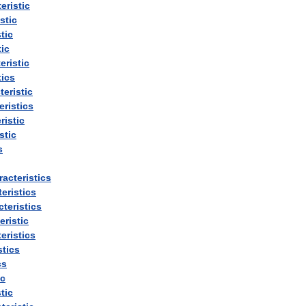
eristic
stic
tic
tic
eristic
tics
teristic
eristics
ristic
stic
s
racteristics
eristics
cteristics
eristic
eristics
stics
cs
ic
tic