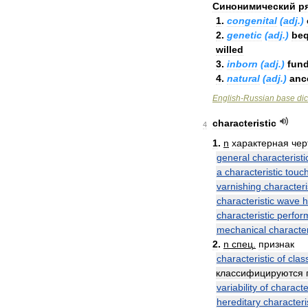
Синонимический
р
1
.
congenital
(
adj
.)
2
.
genetic
(
adj
.)
be
willed
3
.
inborn
(
adj
.)
fun
4
.
natural
(
adj
.)
anc
English
-
Russian
base
dic
characteristic
4
1
.
n
характерная
чер
general
characteristi
a
characteristic
touc
varnishing
characteri
characteristic
wave
h
characteristic
perfor
mechanical
character
2
.
n
спец
.
признак
characteristic
of
class
классифицируются
variability
of
character
hereditary
characteri