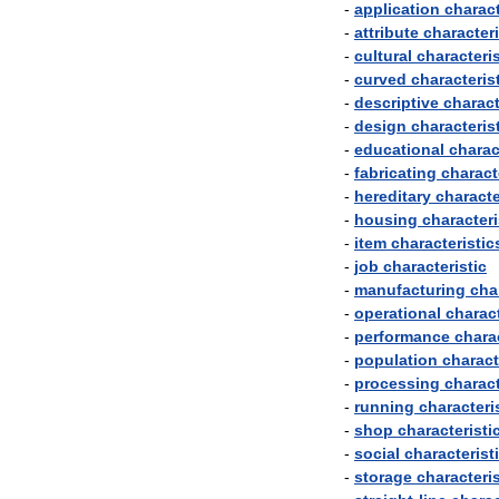
-
application
charact
-
attribute
characteri
-
cultural
characteris
-
curved
characteris
-
descriptive
charact
-
design
characteris
-
educational
charac
-
fabricating
charact
-
hereditary
characte
-
housing
characteri
-
item
characteristic
-
job
characteristic
-
manufacturing
cha
-
operational
charact
-
performance
chara
-
population
charact
-
processing
charact
-
running
characteri
-
shop
characteristi
-
social
characterist
-
storage
characteris