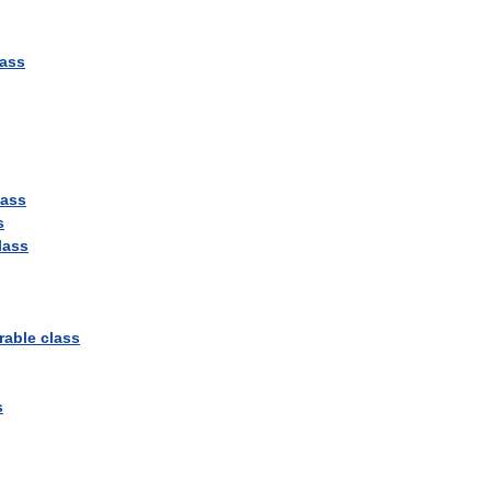
lass
lass
s
lass
rable
class
s