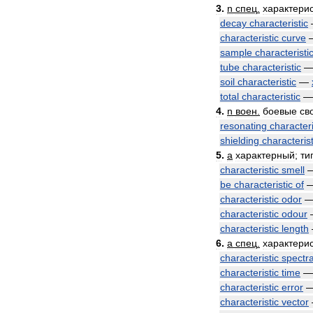
3
.
n
спец
.
характери
decay
characteristic
characteristic
curve
sample
characteristi
tube
characteristic
soil
characteristic
—
total
characteristic
4
.
n
воен
.
боевые
св
resonating
characteri
shielding
characterist
5
.
a
характерный
;
ти
characteristic
smell
be
characteristic
of
characteristic
odor
characteristic
odour
characteristic
length
6
.
a
спец
.
характери
characteristic
spectr
characteristic
time
characteristic
error
characteristic
vector