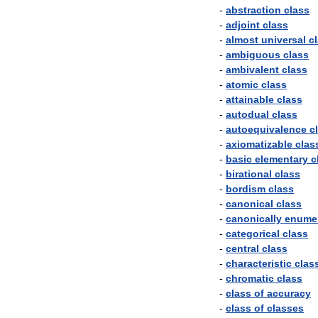
-
abstraction
class
-
adjoint
class
-
almost
universal
c
-
ambiguous
class
-
ambivalent
class
-
atomic
class
-
attainable
class
-
autodual
class
-
autoequivalence
c
-
axiomatizable
clas
-
basic
elementary
c
-
birational
class
-
bordism
class
-
canonical
class
-
canonically
enume
-
categorical
class
-
central
class
-
characteristic
clas
-
chromatic
class
-
class
of
accuracy
-
class
of
classes