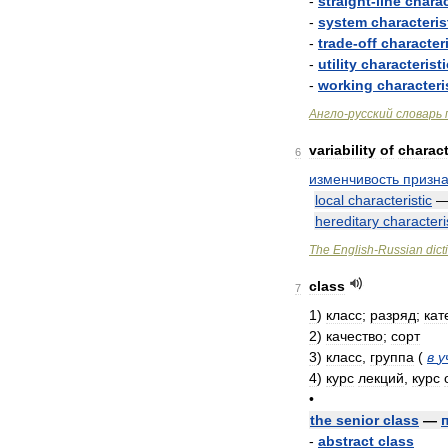
-
straight
-
line
charac
-
system
characteris
-
trade
-
off
characteri
-
utility
characteristi
-
working
characteri
Англо
-
русский
словарь
variability
of
charact
6
изменчивость
призна
local
characteristic
hereditary
characteri
The
English
-
Russian
dict
class
7
1
)
класс
;
разряд
;
кат
2
)
качество
;
сорт
3
)
класс
,
группа
(
в
у
4
)
курс
лекций
,
курс
•
the
senior
class
—
-
abstract
class