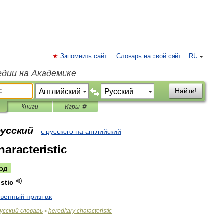
Запомнить сайт
Словарь на свой сайт
RU
едии на Академике
Найти!
Книги
Игры ⚽
русский
с русского на английский
haracteristic
од
istic
твенный
признак
усский
словарь
hereditary
characteristic
>