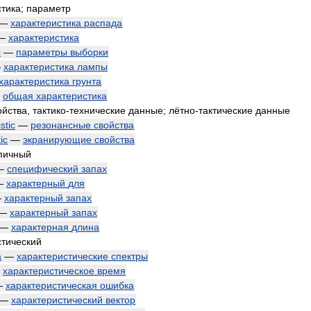
стика
;
параметр
—
характеристика
распада
—
характеристика
c
—
параметры
выборки
—
характеристика
лампы
характеристика
грунта
—
общая
характеристика
ойства
,
тактико
-
технические
данные
;
лётно
-
тактические
данные
stic
—
резонансные
свойства
ic
—
экранирующие
свойства
пичный
—
специфический
запах
—
характерный
для
—
характерный
запах
—
характерный
запах
—
характерная
длина
стический
a
—
характеристические
спектры
—
характеристическое
время
—
характеристическая
ошибка
—
характеристический
вектор