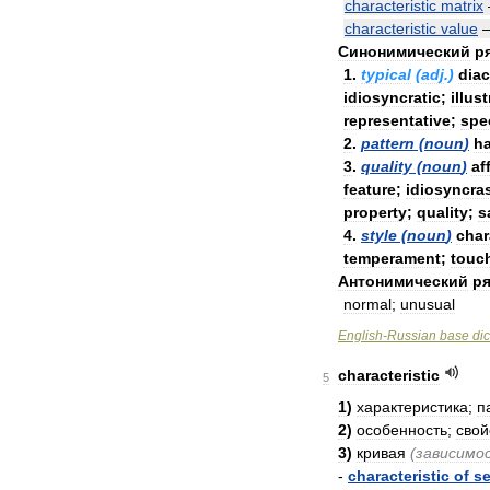
characteristic
matrix
characteristic
value
Синонимический
р
1
.
typical
(
adj
.)
diac
idiosyncratic
;
illust
representative
;
spec
2
.
pattern
(
noun
)
ha
3
.
quality
(
noun
)
af
feature
;
idiosyncra
property
;
quality
;
s
4
.
style
(
noun
)
char
temperament
;
touc
Антонимический
ря
normal
;
unusual
English
-
Russian
base
dic
characteristic
5
1
)
характеристика
;
п
2
)
особенность
;
свой
3
)
кривая
(
зависимо
-
characteristic
of
se