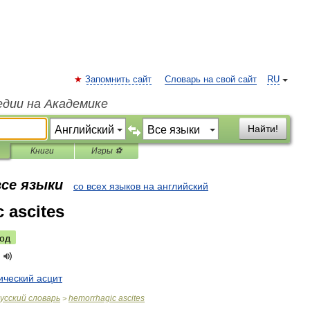
Запомнить сайт
Словарь на свой сайт
RU
едии на Академике
Найти!
Книги
Игры ⚽
все языки
со всех языков на английский
 ascites
од
ический
асцит
усский
словарь
hemorrhagic
ascites
>