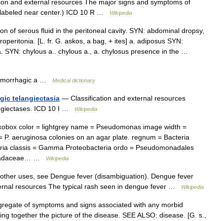
ion
and
external
resources
The
major
signs
and
symptoms
of
labeled
near
center
.)
ICD
10
R
…
Wikipedia
ion
of
serous
fluid
in
the
peritoneal
cavity
.
SYN:
abdominal
dropsy
,
roperitonia
. [
L
.
fr
.
G
.
askos
,
a
bag
, +
ites
]
a
.
adiposus
SYN:
a
.
SYN:
chylous
a
..
chylous
a
.,
a
.
chylosus
presence
in
the
…
morrhagic
a
…
Medical
dictionary
gic
telangiectasia
—
Classification
and
external
resources
ngiectases
.
ICD
10
I
…
Wikipedia
xobox
color
=
lightgrey
name
=
Pseudomonas
image
width
=
=
P
.
aeruginosa
colonies
on
an
agar
plate
.
regnum
=
Bacteria
ria
classis
=
Gamma
Proteobacteria
ordo
=
Pseudomonadales
daceae
… …
Wikipedia
other
uses
,
see
Dengue
fever
(
disambiguation
).
Dengue
fever
ernal
resources
The
typical
rash
seen
in
dengue
fever
…
Wikipedia
gregate
of
symptoms
and
signs
associated
with
any
morbid
ting
together
the
picture
of
the
disease
.
SEE
ALSO:
disease
. [
G
.
s
.,