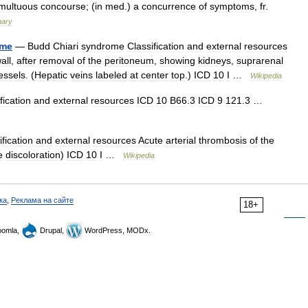
multuous
concourse
; (
in
med
.)
a
concurrence
of
symptoms
,
fr
.
nary
ome
—
Budd
Chiari
syndrome
Classification
and
external
resources
all
,
after
removal
of
the
peritoneum
,
showing
kidneys
,
suprarenal
essels
. (
Hepatic
veins
labeled
at
center
top
.)
ICD
10
I
…
Wikipedia
fication
and
external
resources
ICD
10
B66
.
3
ICD
9
121
.
3
…
ification
and
external
resources
Acute
arterial
thrombosis
of
the
e
discoloration
)
ICD
10
I
…
Wikipedia
ка
,
Реклама на сайте
18+
omla,
Drupal,
WordPress, MODx.