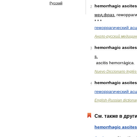
Русский
hemorrhagic
ascites
2
мед
.
фраз
.
геморраг
* * *
геморрагический
асц
Англо
-
русский
медицин
hemorrhagic
ascites
3
s
.
ascitis
hemorrágica
.
Nuevo
Diccionario
Inglés
hemorrhagic
ascites
4
геморрагический
асц
English
-
Russian
dictiona
См
.
также
в
друг
hemorrhagic
ascites