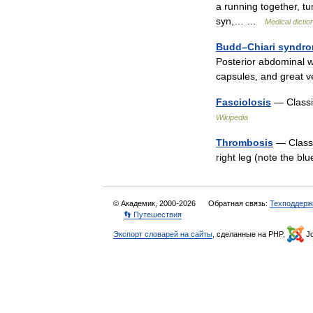
a
running
together
,
tu
syn
,… …
Medical
dictio
Budd
–
Chiari
syndr
Posterior
abdominal
w
capsules
,
and
great
v
Fasciolosis
—
Classi
Wikipedia
Thrombosis
—
Class
right
leg
(
note
the
blu
© Академик, 2000-2026
Обратная связь:
Техподдерж
👣 Путешествия
Экспорт словарей на сайты
, сделанные на PHP,
Jo