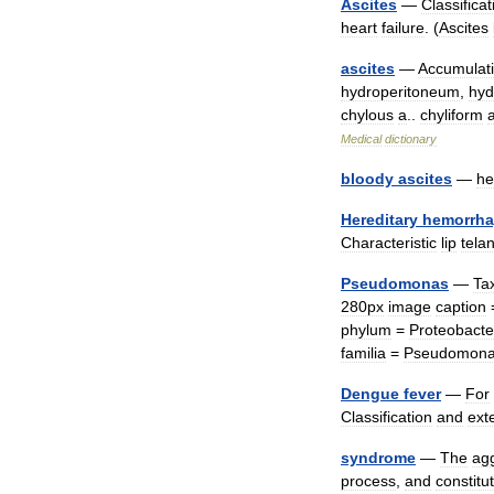
Ascites
—
Classificat
heart
failure
. (
Ascites
ascites
—
Accumulat
hydroperitoneum
,
hyd
chylous
a
..
chyliform
Medical
dictionary
bloody
ascites
—
he
Hereditary
hemorrha
Characteristic
lip
tela
Pseudomonas
—
Ta
280px
image
caption
phylum
=
Proteobacte
familia
=
Pseudomona
Dengue
fever
—
For
Classification
and
ext
syndrome
—
The
ag
process
,
and
constitu