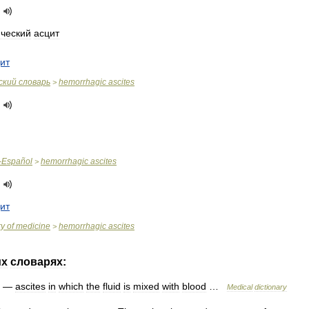
ический
асцит
ит
ский
словарь
hemorrhagic
ascites
>
-
Español
hemorrhagic
ascites
>
ит
ry
of
medicine
hemorrhagic
ascites
>
их
словарях:
—
ascites
in
which
the
fluid
is
mixed
with
blood
…
Medical
dictionary