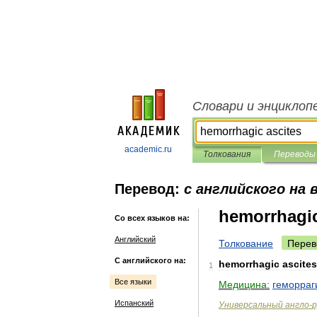
Словари и энциклоп
academic.ru
Толкования
Переводы
Перевод:
с английского на 
hemorrhagic
Со всех языков на:
Английский
Толкование
Перев
С английского на:
hemorrhagic
ascites
1
Все языки
Медицина:
геморраг
Испанский
Универсальный
англо
-
р