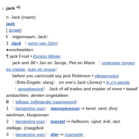
jack
6
n.
Jack (naam)
jack
[
dzjæk
]
I
〈eigennaam; Jack〉
1
Jack
〈
vorm van John
〉
♦
voorbeelden:
¶
jack Frost
•
Koning Winter
jack and Jill
•
Jan en Jansje, Piet en Marie
〈
ongeveer jongen
en meisje
,
man en vrouw
〉
before you can/could say jack Robinson
•
vliegensvlug
〈Brits-Engels; slang〉
on one's Jack (Jones)
•
in z'n eentje
〈
spreekwoord
〉
Jack of all trades and master of none
•
twaalf
ambachten, dertien ongelukken
II
〈
telbaar zelfstandig naamwoord
〉
1
〈
benaming voor
〉
manspersoon
⇒
kerel, vent; (los)
werkman, klusjesman
2
〈
benaming voor
〉
toestel
⇒
hefboom, vijzel, krik; stut,
stellage, (zaag)bok
3
〈
benaming voor
〉
dier
⇒
mannetje