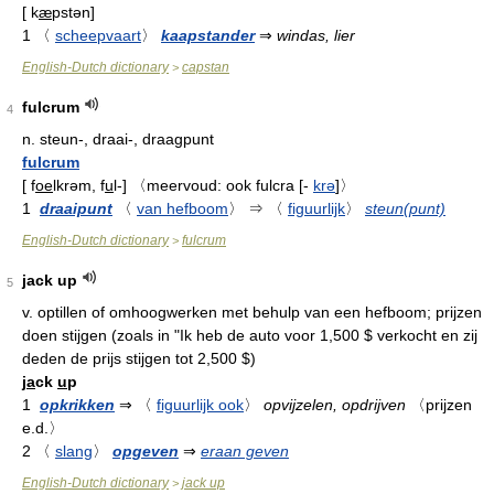
[
k
æ
pstən
]
1
〈
scheepvaart
〉
kaapstander
⇒
windas, lier
English-Dutch dictionary
capstan
>
fulcrum
4
n.
steun-, draai-, draagpunt
fulcrum
[
f
oe
lkrəm, f
u
l-
]
〈meervoud: ook fulcra
[
-
krə
]
〉
1
draaipunt
〈
van hefboom
〉
⇒
〈
figuurlijk
〉
steun(punt)
English-Dutch dictionary
fulcrum
>
jack up
5
v.
optillen of omhoogwerken met behulp van een hefboom; prijzen
doen stijgen (zoals in "Ik heb de auto voor 1,500 $ verkocht en zij
deden de prijs stijgen tot 2,500 $)
j
a
ck
u
p
1
opkrikken
⇒
〈
figuurlijk ook
〉
opvijzelen, opdrijven
〈prijzen
e.d.〉
2
〈
slang
〉
opgeven
⇒
eraan geven
English-Dutch dictionary
jack up
>