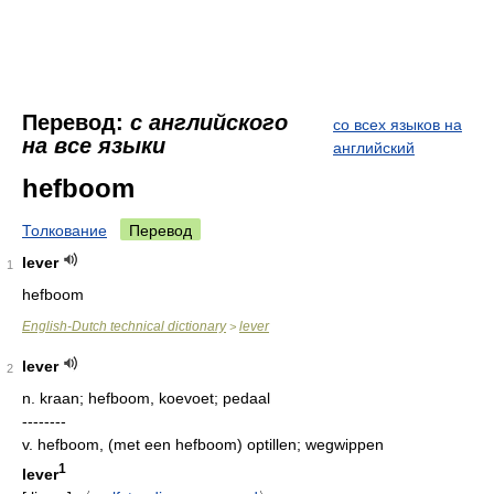
Перевод:
с английского
со всех языков на
на все языки
английский
hefboom
Толкование
Перевод
lever
1
hefboom
English-Dutch technical dictionary
lever
>
lever
2
n.
kraan; hefboom, koevoet; pedaal
--------
v.
hefboom, (met een hefboom) optillen; wegwippen
1
lever