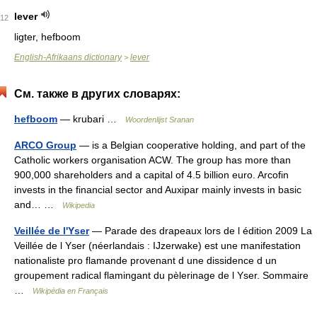
lever
12
ligter, hefboom
English-Afrikaans dictionary
lever
>
См. также в других словарях:
hefboom
— krubari …
Woordenlijst Sranan
ARCO Group
— is a Belgian cooperative holding, and part of the
Catholic workers organisation ACW. The group has more than
900,000 shareholders and a capital of 4.5 billion euro. Arcofin
invests in the financial sector and Auxipar mainly invests in basic
and… …
Wikipedia
Veillée de l'Yser
— Parade des drapeaux lors de l édition 2009 La
Veillée de l Yser (néerlandais : IJzerwake) est une manifestation
nationaliste pro flamande provenant d une dissidence d un
groupement radical flamingant du pèlerinage de l Yser. Sommaire
…
Wikipédia en Français