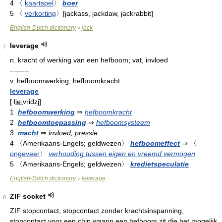
4
〈
kaartspel
〉
boer
5
〈
verkorting
〉
[jackass, jackdaw, jackrabbit]
English-Dutch dictionary
jack
>
leverage
7
n.
kracht of werking van een hefboom; vat, invloed
--------
v.
hefboomwerking, hefboomkracht
leverage
[
l
ie:
vridzj
]
1
hefboomwerking
⇒
hefboomkracht
2
hefboomtoepassing
⇒
hefboomsysteem
3
macht
⇒
invloed, pressie
4
〈Amerikaans-Engels; geldwezen〉
hefboomeffect
⇒
〈
ongeveer
〉
verhouding tussen eigen en vreemd vermogen
5
〈Amerikaans-Engels; geldwezen〉
kredietspeculatie
English-Dutch dictionary
leverage
>
ZIF socket
8
ZIF stopcontact, stopcontact zonder krachtsinspanning,
stopcontact voor een chip waarin een hefboom zit die het mogelijk