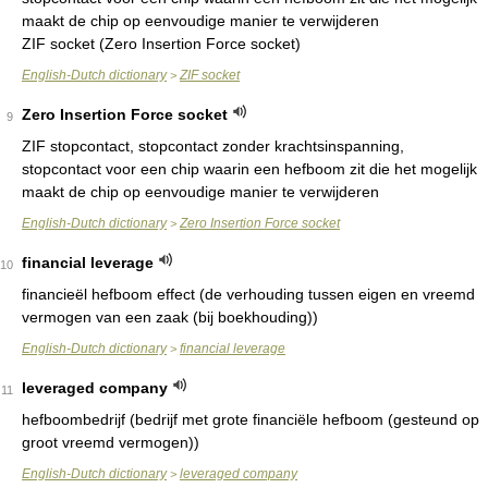
maakt de chip op eenvoudige manier te verwijderen
ZIF socket (Zero Insertion Force socket)
English-Dutch dictionary
ZIF socket
>
Zero Insertion Force socket
9
ZIF stopcontact, stopcontact zonder krachtsinspanning,
stopcontact voor een chip waarin een hefboom zit die het mogelijk
maakt de chip op eenvoudige manier te verwijderen
English-Dutch dictionary
Zero Insertion Force socket
>
financial leverage
10
financieël hefboom effect (de verhouding tussen eigen en vreemd
vermogen van een zaak (bij boekhouding))
English-Dutch dictionary
financial leverage
>
leveraged company
11
hefboombedrijf (bedrijf met grote financiële hefboom (gesteund op
groot vreemd vermogen))
English-Dutch dictionary
leveraged company
>