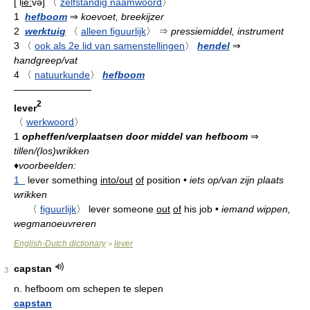
[
l
ie:
və
]
〈
zelfstandig naamwoord
〉
1
hefboom
⇒
koevoet, breekijzer
2
werktuig
〈
alleen figuurlijk
〉
⇒
pressiemiddel, instrument
3
〈
ook als 2e lid van samenstellingen
〉
hendel
⇒
handgreep/vat
4
〈
natuurkunde
〉
hefboom
————————
2
lever
〈
werkwoord
〉
1
opheffen/verplaatsen door middel van hefboom
⇒
tillen/(los)wrikken
♦
voorbeelden:
1
lever something
into/out
of
position
•
iets op/van zijn plaats
wrikken
〈
figuurlijk
〉
lever someone
out
of
his job
•
iemand wippen,
wegmanoeuvreren
English-Dutch dictionary
lever
>
capstan
3
n.
hefboom om schepen te slepen
capstan