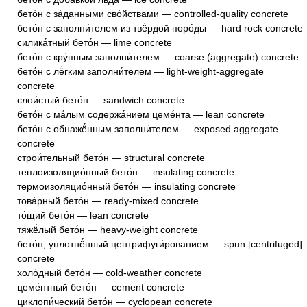
бето́н с за́данными сво́йствами — controlled-quality concrete
бето́н с заполни́телем из твё́рдой поро́ды — hard rock concrete
силика́тный бето́н — lime concrete
бето́н с кру́пным заполни́телем — coarse (aggregate) concrete
бето́н с лё́гким заполни́телем — light-weight-aggregate
concrete
слои́стый бето́н — sandwich concrete
бето́н с ма́лым содержа́нием цеме́нта — lean concrete
бето́н с обнажё́нным заполни́телем — exposed aggregate
concrete
строи́тельный бето́н — structural concrete
теплоизоляцио́нный бето́н — insulating concrete
термоизоляцио́нный бето́н — insulating concrete
това́рный бето́н — ready-mixed concrete
то́щий бето́н — lean concrete
тяжё́лый бето́н — heavy-weight concrete
бето́н, уплотнё́нный центрифуги́рованием — spun [centrifuged]
concrete
холо́дный бето́н — cold-weather concrete
цеме́нтный бето́н — cement concrete
циклопи́ческий бето́н — cyclopean concrete