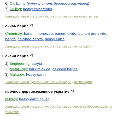
6)
Oil:
barite
(
утяжелитель бурового раствора
)
7)
Drilling:
heavy calcareous
Универсальный русско-английский словарь
тяжелый шпат
>
окись бария
6
Chemistry:
barium monoxide
,
barium oxide
,
barium protoxide
,
baryta
,
calcined baryta
,
heavy earth
Универсальный русско-английский словарь
окись бария
>
оксид бария
7
1)
Engineering:
baryta
2)
Metallurgy:
barium oxide
,
calcined baryta
3)
Makarov:
heavy earth
Универсальный русско-английский словарь
оксид бария
>
прочное деревоземляное укрытие
8
Military:
heavy earth cover
Универсальный русско-английский словарь
прочное деревоземляное
>
укрытие