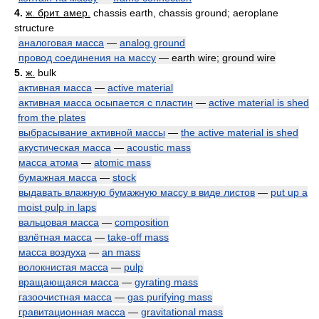
4.
ж. брит. амер.
chassis earth, chassis ground; aeroplane
structure
аналоговая масса
—
analog ground
провод соединения на массу
— earth wire; ground wire
5.
ж.
bulk
активная масса
—
active material
активная масса осыпается с пластин
—
active material is shed
from the plates
выбрасывание активной массы
—
the active material is shed
акустическая масса
—
acoustic mass
масса атома
—
atomic mass
бумажная масса
—
stock
выдавать влажную бумажную массу в виде листов
—
put up a
moist pulp in laps
вальцовая масса
—
composition
взлётная масса
—
take-off mass
масса воздуха
—
an mass
волокнистая масса
—
pulp
вращающаяся масса
—
gyrating mass
газоочистная масса
—
gas purifying mass
гравитационная масса
—
gravitational mass