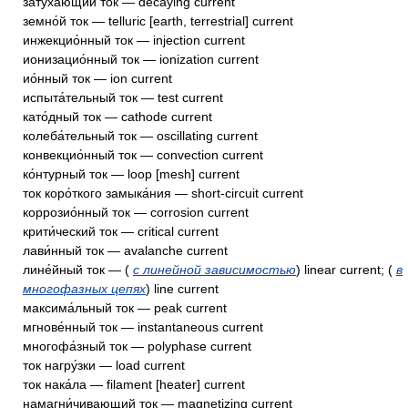
затуха́ющий ток — decaying current
земно́й ток — telluric [earth, terrestrial] current
инжекцио́нный ток — injection current
ионизацио́нный ток — ionization current
ио́нный ток — ion current
испыта́тельный ток — test current
като́дный ток — cathode current
колеба́тельный ток — oscillating current
конвекцио́нный ток — convection current
ко́нтурный ток — loop [mesh] current
ток коро́ткого замыка́ния — short-circuit current
коррозио́нный ток — corrosion current
крити́ческий ток — critical current
лави́нный ток — avalanche current
лине́йный ток — (
с линейной зависимостью
) linear current; (
в
многофазных цепях
) line current
максима́льный ток — peak current
мгнове́нный ток — instantaneous current
многофа́зный ток — polyphase current
ток нагру́зки — load current
ток нака́ла — filament [heater] current
намагни́чивающий ток — magnetizing current