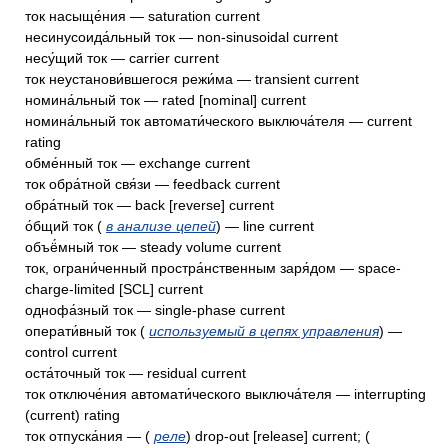
ток насыще́ния — saturation current
несинусоида́льный ток — non-sinusoidal current
несу́щий ток — carrier current
ток неустанови́вшегося режи́ма — transient current
номина́льный ток — rated [nominal] current
номина́льный ток автомати́ческого выключа́теля — current
rating
обме́нный ток — exchange current
ток обра́тной свя́зи — feedback current
обра́тный ток — back [reverse] current
о́бщий ток (
в анализе цепей
) — line current
объё́мный ток — steady volume current
ток, ограни́ченный простра́нственным заря́дом — space-
charge-limited [SCL] current
однофа́зный ток — single-phase current
операти́вный ток (
используемый в цепях управления
) —
control current
оста́точный ток — residual current
ток отключе́ния автомати́ческого выключа́теля — interrupting
(current) rating
ток отпуска́ния — (
реле
) drop-out [release] current; (