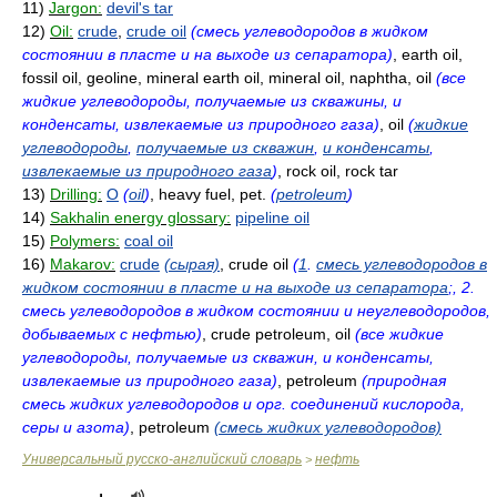
11)
Jargon:
devil's tar
12)
Oil:
crude
,
crude oil
(смесь углеводородов в жидком
состоянии в пласте и на выходе из сепаратора)
, earth oil,
fossil oil, geoline, mineral earth oil, mineral oil, naphtha, oil
(все
жидкие углеводороды, получаемые из скважины, и
конденсаты, извлекаемые из природного газа)
, oil
(
жидкие
углеводороды
,
получаемые из скважин
,
и конденсаты
,
извлекаемые из природного газа
)
, rock oil, rock tar
13)
Drilling:
O
(
oil
)
, heavy fuel, pet.
(
petroleum
)
14)
Sakhalin energy glossary:
pipeline oil
15)
Polymers:
coal oil
16)
Makarov:
crude
(сырая)
, crude oil
(
1
.
смесь углеводородов в
жидком состоянии в пласте и на выходе из сепаратора
;, 2.
смесь углеводородов в жидком состоянии и неуглеводородов,
добываемых с нефтью)
, crude petroleum, oil
(все жидкие
углеводороды, получаемые из скважин, и конденсаты,
извлекаемые из природного газа)
, petroleum
(природная
смесь жидких углеводородов и орг. соединений кислорода,
серы и азота)
, petroleum
(смесь жидких углеводородов)
Универсальный русско-английский словарь
нефть
>