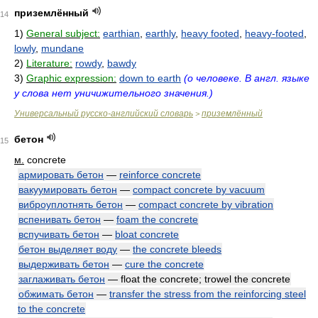
приземлённый
14
1)
General subject:
earthian
,
earthly
,
heavy footed
,
heavy-footed
,
lowly
,
mundane
2)
Literature:
rowdy
,
bawdy
3)
Graphic expression:
down to earth
(о человеке. В англ. языке
у слова нет уничижительного значения.)
Универсальный русско-английский словарь
приземлённый
>
бетон
15
м.
concrete
армировать бетон
—
reinforce concrete
вакуумировать бетон
—
compact concrete by vacuum
виброуплотнять бетон
—
compact concrete by vibration
вспенивать бетон
—
foam the concrete
вспучивать бетон
—
bloat concrete
бетон выделяет воду
—
the concrete bleeds
выдерживать бетон
—
cure the concrete
заглаживать бетон
— float the concrete; trowel the concrete
обжимать бетон
—
transfer the stress from the reinforcing steel
to the concrete