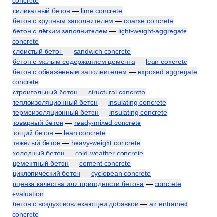
concrete
силикатный бетон
—
lime concrete
бетон с крупным заполнителем
—
coarse concrete
бетон с лёгким заполнителем
—
light-weight-aggregate
concrete
слоистый бетон
—
sandwich concrete
бетон с малым содержанием цемента
—
lean concrete
бетон с обнажённым заполнителем
—
exposed aggregate
concrete
строительный бетон
—
structural concrete
теплоизоляционный бетон
—
insulating concrete
термоизоляционный бетон
—
insulating concrete
товарный бетон
—
ready-mixed concrete
тощий бетон
—
lean concrete
тяжёлый бетон
—
heavy-weight concrete
холодный бетон
—
cold-weather concrete
цементный бетон
—
cement concrete
циклопический бетон
—
cyclopean concrete
оценка качества или пригодности бетона
—
concrete
evaluation
бетон с воздухововлекающей добавкой
—
air entrained
concrete