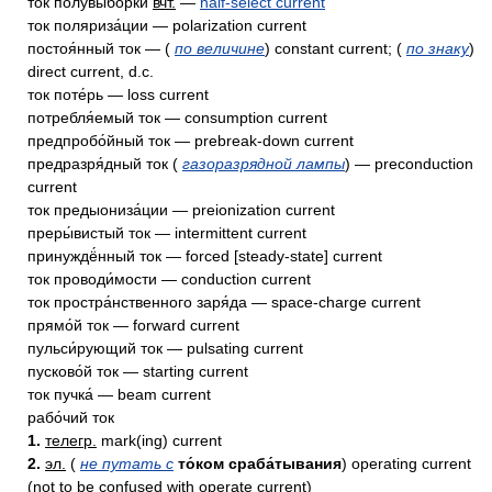
ток полувы́борки
вчт.
—
half-select current
ток поляриза́ции — polarization current
постоя́нный ток — (
по величине
) constant current; (
по знаку
)
direct current, d.c.
ток поте́рь — loss current
потребля́емый ток — consumption current
предпробо́йный ток — prebreak-down current
предразря́дный ток (
газоразрядной лампы
) — preconduction
current
ток предыониза́ции — preionization current
преры́вистый ток — intermittent current
принуждё́нный ток — forced [steady-state] current
ток проводи́мости — conduction current
ток простра́нственного заря́да — space-charge current
прямо́й ток — forward current
пульси́рующий ток — pulsating current
пусково́й ток — starting current
ток пучка́ — beam current
рабо́чий ток
1.
телегр.
mark(ing) current
2.
эл.
(
не путать с
то́ком сраба́тывания
) operating current
(not to be confused with operate current)