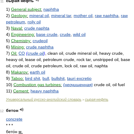
сырая нефть
11
1)
General subject:
naphtha
2)
Geology:
mineral oil
,
mineral tar
,
mother oil
,
raw naphtha
,
raw
petroleum
,
roily oil
3)
Naval:
crude naphta
4)
Engineering:
base crude
,
crude
,
wild oil
5)
Chemistry:
crudeoil
6)
Mining:
crude naphtha
7)
Oil:
CO
(
crude oil
)
, clean oil, crude mineral oil, heavy crude,
heavy oil, lease oil, petroleum crude, rock tar, unstripped oil, base
oil, crude oil, crude petroleum, lock oil, raw oil, naphta
8)
Makarov:
earth oil
9)
Taboo:
bird shit
,
bull
,
bullshit
,
tauri excretio
10)
Combustion gas turbines:
(неочищенная)
crude oil, oil fuel
11)
Cement:
heavy naphtha
Универсальный русско-английский словарь
сырая нефть
>
бетон
12
concrete
* * *
бето́н
м.