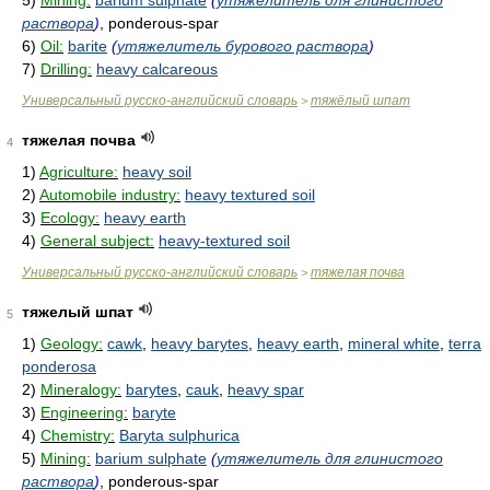
5)
Mining:
barium sulphate
(
утяжелитель для глинистого
раствора
)
, ponderous-spar
6)
Oil:
barite
(
утяжелитель бурового раствора
)
7)
Drilling:
heavy calcareous
Универсальный русско-английский словарь
тяжёлый шпат
>
тяжелая почва
4
1)
Agriculture:
heavy soil
2)
Automobile industry:
heavy textured soil
3)
Ecology:
heavy earth
4)
General subject:
heavy-textured soil
Универсальный русско-английский словарь
тяжелая почва
>
тяжелый шпат
5
1)
Geology:
cawk
,
heavy barytes
,
heavy earth
,
mineral white
,
terra
ponderosa
2)
Mineralogy:
barytes
,
cauk
,
heavy spar
3)
Engineering:
baryte
4)
Chemistry:
Baryta sulphurica
5)
Mining:
barium sulphate
(
утяжелитель для глинистого
раствора
)
, ponderous-spar