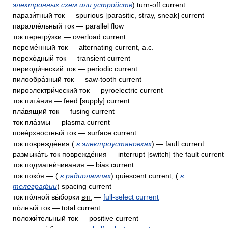
электронных схем или устройств
) turn-off current
парази́тный ток — spurious [parasitic, stray, sneak] current
паралле́льный ток — parallel flow
ток перегру́зки — overload current
переме́нный ток — alternating current, a.c.
перехо́дный ток — transient current
периоди́ческий ток — periodic current
пилообра́зный ток — saw-tooth current
пироэлектри́ческий ток — pyroelectric current
ток пита́ния — feed [supply] current
пла́вящий ток — fusing current
ток пла́змы — plasma current
пове́рхностный ток — surface current
ток поврежде́ния (
в электроустановках
) — fault current
размыка́ть ток поврежде́ния — interrupt [switch] the fault current
ток подмагни́чивания — bias current
ток поко́я — (
в радиолампах
) quiescent current; (
в
телеграфии
) spacing current
ток по́лной вы́борки
вчт.
—
full-select current
по́лный ток — total current
положи́тельный ток — positive current