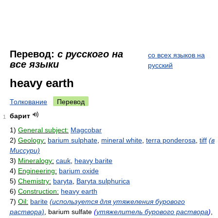
Перевод:
с русского на
со всех языков на
все языки
русский
heavy earth
Толкование
Перевод
барит
1
1)
General subject:
Magcobar
2)
Geology:
barium sulphate
,
mineral white
,
terra ponderosa
,
tiff
(в
Миссури)
3)
Mineralogy:
cauk
,
heavy barite
4)
Engineering:
barium oxide
5)
Chemistry:
baryta
,
Baryta sulphurica
6)
Construction:
heavy earth
7)
Oil:
barite
(используется для утяжеления бурового
раствора)
, barium sulfate
(
утяжелитель бурового раствора
)
,