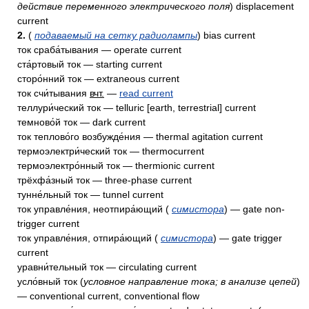
действие переменного электрического поля
) displacement
current
2.
(
подаваемый на сетку радиолампы
) bias current
ток сраба́тывания — operate current
ста́ртовый ток — starting current
сторо́нний ток — extraneous current
ток счи́тывания
вчт.
—
read current
теллури́ческий ток — telluric [earth, terrestrial] current
темново́й ток — dark current
ток теплово́го возбужде́ния — thermal agitation current
термоэлектри́ческий ток — thermocurrent
термоэлектро́нный ток — thermionic current
трёхфа́зный ток — three-phase current
тунне́льный ток — tunnel current
ток управле́ния, неотпира́ющий (
симистора
) — gate non-
trigger current
ток управле́ния, отпира́ющий (
симистора
) — gate trigger
current
уравни́тельный ток — circulating current
усло́вный ток (
условное направление тока; в анализе цепей
)
— conventional current, conventional flow