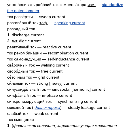
устана́вливать рабо́чий ток компенса́тора
изм.
—
standardize
the potentiometer
ток развё́ртки — sweep current
разгово́рный ток
тлф.
—
speaking current
разря́дный ток
1.
discharge current
2.
вчт.
digit current
реакти́вный ток — reactive current
ток рекомбина́ции — recombination current
ток самоинду́кции — self-inductance current
сва́рочный ток — welding current
свобо́дный ток — free current
се́точный ток — grid current
си́льный ток — strong [heavy] current
синусоида́льный ток — sinusoidal [harmonic] current
синфа́зный ток — in-phase current
синхронизи́рующий ток — synchronizing current
сквозно́й ток (
диэлектрика
) — steady leakage current
сла́бый ток — weak current
ток смеще́ния
1.
(
физическая величина, характеризующая магнитное