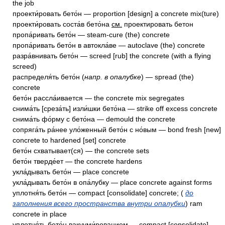
the job
проекти́ровать бето́н — proportion [design] a concrete mix(ture)
проекти́ровать соста́в бето́на
см.
проектировать бетон
пропа́ривать бето́н — steam-cure (the) concrete
пропа́ривать бето́н в автокла́ве — autoclave (the) concrete
разра́внивать бето́н — screed [rub] the concrete (with a flying
screed)
распределя́ть бето́н (
напр. в опалубке
) — spread (the)
concrete
бето́н рассла́ивается — the concrete mix segregates
снима́ть [среза́ть] изли́шки бето́на — strike off excess concrete
снима́ть фо́рму с бето́на — demould the concrete
сопряга́ть ра́нее уло́женный бето́н с но́вым — bond fresh [new]
concrete to hardened [set] concrete
бето́н схватывает(ся) — the concrete sets
бето́н тверде́ет — the concrete hardens
укла́дывать бето́н — place concrete
укла́дывать бето́н в опа́лубку — place concrete against forms
уплотня́ть бето́н — compact [consolidate] concrete; (
до
заполнения всего пространства внутри опалубки
) ram
concrete in place
уплотня́ть бето́н вакууми́рованием — compact [consolidate]