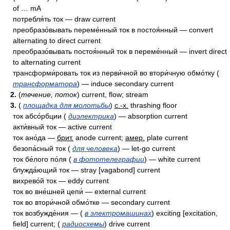
of … mA
потребля́ть ток — draw current
преобразо́вывать переме́нный ток в постоя́нный — convert
alternating to direct current
преобразо́вывать постоя́нный ток в переме́нный — invert direct
to alternating current
трансформи́ровать ток из перви́чной во втори́чную обмо́тку (
трансформатора
) — induce secondary current
2.
(
течение, поток
) current, flow; stream
3.
(
площадка для молотьбы
)
с.-х.
thrashing floor
ток абсо́рбции (
диэлектрика
) — absorption current
акти́вный ток — active current
ток ано́да —
брит.
anode current;
амер.
plate current
безопа́сный ток (
для человека
) — let-go current
ток бе́лого по́ля (
в фототелеграфии
) — white current
блужда́ющий ток — stray [vagabond] current
вихрево́й ток — eddy current
ток во вне́шней цепи́ — external current
ток во втори́чной обмо́тке — secondary current
ток возбужде́ния — (
в электромашинах
) exciting [excitation,
field] current; (
радиосхемы
) drive current