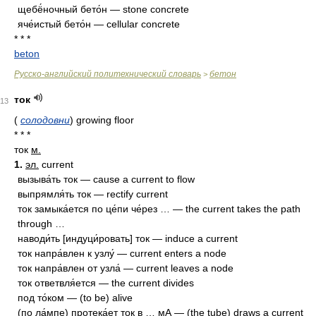
щебё́ночный бето́н — stone concrete
яче́истый бето́н — cellular concrete
* * *
beton
Русско-английский политехнический словарь
бетон
>
ток
13
(
солодовни
)
growing floor
* * *
ток
м.
1.
эл.
current
вызыва́ть ток — cause a current to flow
выпрямля́ть ток — rectify current
ток замыка́ется по це́пи че́рез … — the current takes the path
through …
наводи́ть [индуци́ровать] ток — induce a current
ток напра́влен к узлу́ — current enters a node
ток напра́влен от узла́ — current leaves a node
ток ответвля́ется — the current divides
под то́ком — (to be) alive
(по ла́мпе) протека́ет ток в … мА — (the tube) draws a current