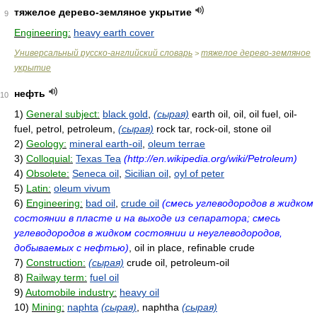
тяжелое дерево-земляное укрытие
9
Engineering:
heavy earth cover
Универсальный русско-английский словарь
тяжелое дерево-земляное
>
укрытие
нефть
10
1)
General subject:
black gold
,
(сырая)
earth oil, oil, oil fuel, oil-
fuel, petrol, petroleum,
(сырая)
rock tar, rock-oil, stone oil
2)
Geology:
mineral earth-oil
,
oleum terrae
3)
Colloquial:
Texas Tea
(http://en.wikipedia.org/wiki/Petroleum)
4)
Obsolete:
Seneca oil
,
Sicilian oil
,
oyl of peter
5)
Latin:
oleum vivum
6)
Engineering:
bad oil
,
crude oil
(смесь углеводородов в жидком
состоянии в пласте и на выходе из сепаратора; смесь
углеводородов в жидком состоянии и неуглеводородов,
добываемых с нефтью)
, oil in place, refinable crude
7)
Construction:
(сырая)
crude oil, petroleum-oil
8)
Railway term:
fuel oil
9)
Automobile industry:
heavy oil
10)
Mining:
naphta
(сырая)
, naphtha
(сырая)