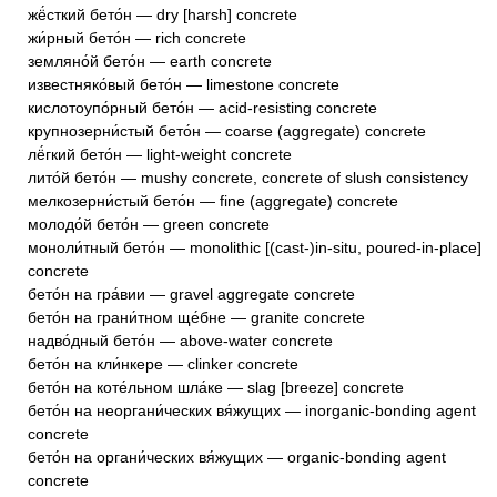
жё́сткий бето́н — dry [harsh] concrete
жи́рный бето́н — rich concrete
земляно́й бето́н — earth concrete
известняко́вый бето́н — limestone concrete
кислотоупо́рный бето́н — acid-resisting concrete
крупнозерни́стый бето́н — coarse (aggregate) concrete
лё́гкий бето́н — light-weight concrete
лито́й бето́н — mushy concrete, concrete of slush consistency
мелкозерни́стый бето́н — fine (aggregate) concrete
молодо́й бето́н — green concrete
моноли́тный бето́н — monolithic [(cast-)in-situ, poured-in-place]
concrete
бето́н на гра́вии — gravel aggregate concrete
бето́н на грани́тном ще́бне — granite concrete
надво́дный бето́н — above-water concrete
бето́н на кли́нкере — clinker concrete
бето́н на коте́льном шла́ке — slag [breeze] concrete
бето́н на неоргани́ческих вя́жущих — inorganic-bonding agent
concrete
бето́н на органи́ческих вя́жущих — organic-bonding agent
concrete