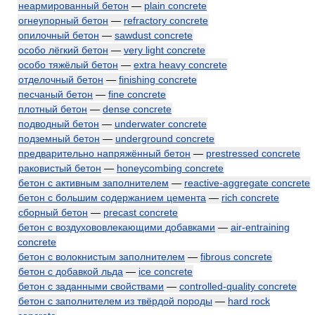
неармированный бетон
—
plain concrete
огнеупорный бетон
—
refractory concrete
опилочный бетон
—
sawdust concrete
особо лёгкий бетон
—
very light concrete
особо тяжёлый бетон
—
extra heavy concrete
отделочный бетон
—
finishing concrete
песчаный бетон
—
fine concrete
плотный бетон
—
dense concrete
подводный бетон
—
underwater concrete
подземный бетон
—
underground concrete
предварительно напряжённый бетон
—
prestressed concrete
раковистый бетон
—
honeycombing concrete
бетон с активным заполнителем
—
reactive-aggregate concrete
бетон с большим содержанием цемента
—
rich concrete
сборный бетон
—
precast concrete
бетон с воздухововлекающими добавками
—
air-entraining
concrete
бетон с волокнистым заполнителем
—
fibrous concrete
бетон с добавкой льда
—
ice concrete
бетон с заданными свойствами
—
controlled-quality concrete
бетон с заполнителем из твёрдой породы
—
hard rock