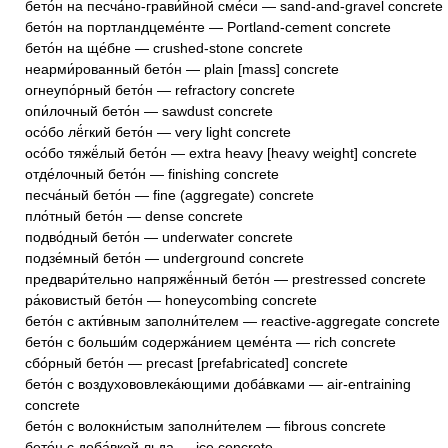
бето́н на песча́но-грави́йной сме́си — sand-and-gravel concrete
бето́н на портландцеме́нте — Portland-cement concrete
бето́н на ще́бне — crushed-stone concrete
неарми́рованный бето́н — plain [mass] concrete
огнеупо́рный бето́н — refractory concrete
опи́лочный бето́н — sawdust concrete
осо́бо лё́гкий бето́н — very light concrete
осо́бо тяжё́лый бето́н — extra heavy [heavy weight] concrete
отде́лочный бето́н — finishing concrete
песча́ный бето́н — fine (aggregate) concrete
пло́тный бето́н — dense concrete
подво́дный бето́н — underwater concrete
подзе́мный бето́н — underground concrete
предвари́тельно напряжё́нный бето́н — prestressed concrete
ра́ковистый бето́н — honeycombing concrete
бето́н с акти́вным заполни́телем — reactive-aggregate concrete
бето́н с больши́м содержа́нием цеме́нта — rich concrete
сбо́рный бето́н — precast [prefabricated] concrete
бето́н с воздухововлека́ющими доба́вками — air-entraining
concrete
бето́н с волокни́стым заполни́телем — fibrous concrete
бето́н с доба́вкой льда — ice concrete