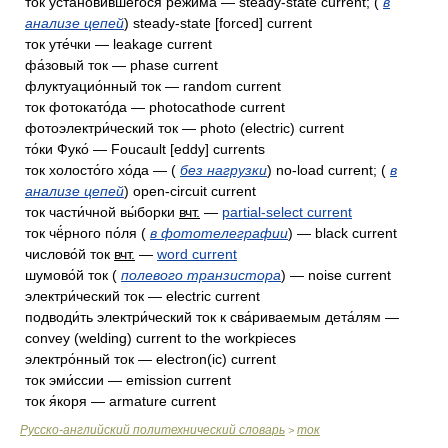
ток установи́вшегося режи́ма — steady-state current; (
в
анализе цепей
) steady-state [forced] current
ток уте́чки — leakage current
фа́зовый ток — phase current
флуктуацио́нный ток — random current
ток фотокато́да — photocathode current
фотоэлектри́ческий ток — photo (electric) current
то́ки Фуко́ — Foucault [eddy] currents
ток холосто́го хо́да — (
без нагрузки
) no-load current; (
в
анализе цепей
) open-circuit current
ток части́чной вы́борки
вчт.
—
partial-select current
ток чё́рного по́ля (
в фототелеграфии
) — black current
числово́й ток
вчт.
—
word current
шумово́й ток (
полевого транзистора
) — noise current
электри́ческий ток — electric current
подводи́ть электри́ческий ток к сва́риваемым дета́лям —
convey (welding) current to the workpieces
электро́нный ток — electron(ic) current
ток эми́ссии — emission current
ток я́коря — armature current
Русско-английский политехнический словарь
ток
>