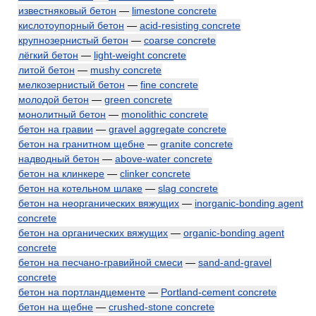
известняковый бетон
—
limestone concrete
кислотоупорный бетон
—
acid-resisting concrete
крупнозернистый бетон
—
coarse concrete
лёгкий бетон
—
light-weight concrete
литой бетон
—
mushy concrete
мелкозернистый бетон
—
fine concrete
молодой бетон
—
green concrete
монолитный бетон
—
monolithic concrete
бетон на гравии
—
gravel aggregate concrete
бетон на гранитном щебне
—
granite concrete
надводный бетон
—
above-water concrete
бетон на клинкере
—
clinker concrete
бетон на котельном шлаке
—
slag concrete
бетон на неорганических вяжущих
—
inorganic-bonding agent
concrete
бетон на органических вяжущих
—
organic-bonding agent
concrete
бетон на песчано-гравийной смеси
—
sand-and-gravel
concrete
бетон на портландцементе
—
Portland-cement concrete
бетон на щебне
—
crushed-stone concrete