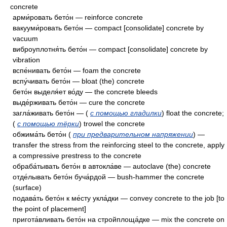
concrete
арми́ровать бето́н — reinforce concrete
вакууми́ровать бето́н — compact [consolidate] concrete by
vacuum
виброуплотня́ть бето́н — compact [consolidate] concrete by
vibration
вспе́нивать бето́н — foam the concrete
вспу́чивать бето́н — bloat (the) concrete
бето́н выделя́ет во́ду — the concrete bleeds
выде́рживать бето́н — cure the concrete
загла́живать бето́н — (
с помощью гладилки
) float the concrete;
(
с помощью тёрки
) trowel the concrete
обжима́ть бето́н (
при предварительном напряжении
) —
transfer the stress from the reinforcing steel to the concrete, apply
a compressive prestress to the concrete
обраба́тывать бето́н в автокла́ве — autoclave (the) concrete
отде́лывать бето́н буча́рдой — bush-hammer the concrete
(surface)
подава́ть бето́н к ме́сту укла́дки — convey concrete to the job [to
the point of placement]
пригота́вливать бето́н на стройплоща́дке — mix the concrete on