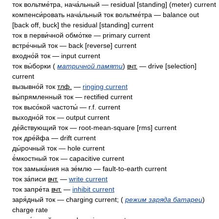
ток вольтме́тра, нача́льный — residual [standing] (meter) current
компенси́ровать нача́льный ток вольтме́тра — balance out
[back off, buck] the residual [standing] current
ток в перви́чной обмо́тке — primary current
встре́чный ток — back [reverse] current
входно́й ток — input current
ток вы́борки (
матричной памяти
)
вчт.
— drive [selection]
current
вызывно́й ток
тлф.
—
ringing current
вы́прямленный ток — rectified current
ток высо́кой частоты́ — r.f. current
выходно́й ток — output current
де́йствующий ток — root-mean-square [rms] current
ток дре́йфа — drift current
ды́рочный ток — hole current
ё́мкостный ток — capacitive current
ток замыка́ния на зе́млю — fault-to-earth current
ток за́писи
вчт.
—
write current
ток запре́та
вчт.
—
inhibit current
заря́дный ток — charging current; (
режим заряда батареи
)
charge rate