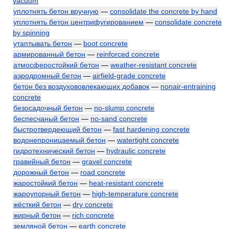
vacuum
уплотнять бетон вручную
—
consolidate the concrete by hand
уплотнять бетон центрифугированием
—
consolidate concrete
by spinning
утаптывать бетон
—
boot concrete
армированный бетон
—
reinforced concrete
атмосферостойкий бетон
—
weather-resistant concrete
аэродромный бетон
—
airfield-grade concrete
бетон без воздухововлекающих добавок
—
nonair-entraining
concrete
безосадочный бетон
—
no-slump concrete
беспесчаный бетон
—
no-sand concrete
быстротвердеющий бетон
—
fast hardening concrete
водонепроницаемый бетон
—
watertight concrete
гидротехнический бетон
—
hydraulic concrete
гравийный бетон
—
gravel concrete
дорожный бетон
—
road concrete
жаростойкий бетон
—
heat-resistant concrete
жароупорный бетон
—
high-temperature concrete
жёсткий бетон
—
dry concrete
жирный бетон
—
rich concrete
земляной бетон
—
earth concrete