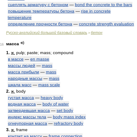
сцеплять арматуру с бетоном
—
bond the concrete to the bars
повышение температуры бетона
—
rise in concrete
temperature
определение прочности бетона
—
concrete strength evaluation
Русско-английский большой базовый словарь
бетон
>
масса
16
1.
ж.
pulp; paste; mass; compound
в массе
—
en masse
массы людей
—
mass
масса прибыли
—
mass
народные массы
—
mass
шкала масс
—
mass scale
2.
ж.
body
густая масса
—
heavy body
водная масса
—
body of water
затвердевшая масса
—
set body
индекс массы тела
—
body mass index
огнеупорная масса
—
refractory body
3.
ж.
frame
контакт на массу
—
frame connection