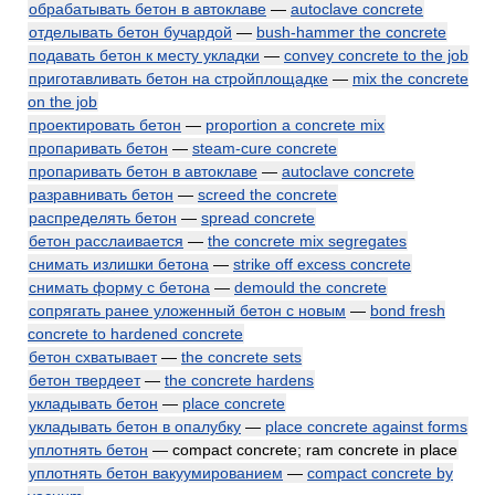
обрабатывать бетон в автоклаве
—
autoclave concrete
отделывать бетон бучардой
—
bush-hammer the concrete
подавать бетон к месту укладки
—
convey concrete to the job
приготавливать бетон на стройплощадке
—
mix the concrete
on the job
проектировать бетон
—
proportion a concrete mix
пропаривать бетон
—
steam-cure concrete
пропаривать бетон в автоклаве
—
autoclave concrete
разравнивать бетон
—
screed the concrete
распределять бетон
—
spread concrete
бетон расслаивается
—
the concrete mix segregates
снимать излишки бетона
—
strike off excess concrete
снимать форму с бетона
—
demould the concrete
сопрягать ранее уложенный бетон с новым
—
bond fresh
concrete to hardened concrete
бетон схватывает
—
the concrete sets
бетон твердеет
—
the concrete hardens
укладывать бетон
—
place concrete
укладывать бетон в опалубку
—
place concrete against forms
уплотнять бетон
— compact concrete; ram concrete in place
уплотнять бетон вакуумированием
—
compact concrete by