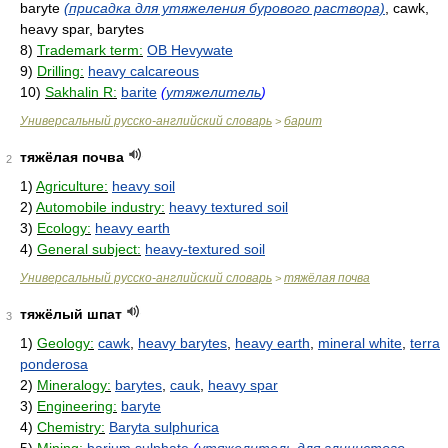
baryte
(присадка для утяжеления бурового раствора)
, cawk,
heavy spar, barytes
8)
Trademark term:
OB Hevywate
9)
Drilling:
heavy calcareous
10)
Sakhalin R:
barite
(
утяжелитель
)
Универсальный русско-английский словарь
барит
>
тяжёлая почва
2
1)
Agriculture:
heavy soil
2)
Automobile industry:
heavy textured soil
3)
Ecology:
heavy earth
4)
General subject:
heavy-textured soil
Универсальный русско-английский словарь
тяжёлая почва
>
тяжёлый шпат
3
1)
Geology:
cawk
,
heavy barytes
,
heavy earth
,
mineral white
,
terra
ponderosa
2)
Mineralogy:
barytes
,
cauk
,
heavy spar
3)
Engineering:
baryte
4)
Chemistry:
Baryta sulphurica