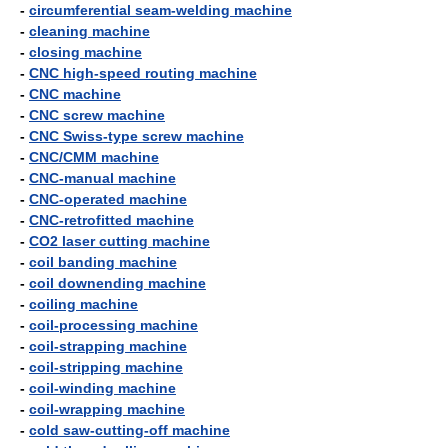
-
circumferential seam-welding machine
-
cleaning machine
-
closing machine
-
CNC high-speed routing machine
-
CNC machine
-
CNC screw machine
-
CNC Swiss-type screw machine
-
CNC/CMM machine
-
CNC-manual machine
-
CNC-operated machine
-
CNC-retrofitted machine
-
CO2 laser cutting machine
-
coil banding machine
-
coil downending machine
-
coiling machine
-
coil-processing machine
-
coil-strapping machine
-
coil-stripping machine
-
coil-winding machine
-
coil-wrapping machine
-
cold saw-cutting-off machine