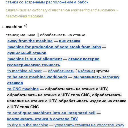
станки со встречным расположением бабок
English-Russian dictionary of mechanical engineering and automation
>
head-to-head machines
machine
4
станок; машина || обрабатывать на станке
away from the machine
—
вне станка
machine for production of core stock from laths
—
лущильный станок
machine is out of alignment
—
станок потерял
геометрическую точность
to machine all over
—
обрабатывать
(
изделие
)
кругом
to balance machine workloads
—
выравнивать загрузку
станков
to CNC machine
— обрабатывать на станке с ЧПУ,
обрабатывать на станке с ЧПУ типа CNC, обрабатывать
изделие на станке с ЧПУ, обрабатывать изделие на станке
с ЧПУ типа CNC
to configure machines into an integrated cell
—
компоновать станки в составе ГАУ
to dry run the machine
—
управлять станком на холостом ходу