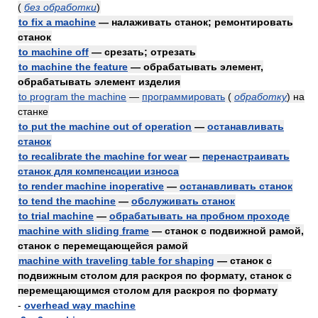
(
без обработки
)
to fix a machine
— налаживать станок; ремонтировать
станок
to machine off
— срезать; отрезать
to machine the feature
— обрабатывать элемент,
обрабатывать элемент изделия
to program the machine
—
программировать
(
обработку
)
на
станке
to put the machine out of operation
—
останавливать
станок
to recalibrate the machine for wear
—
перенастраивать
станок для компенсации износа
to render machine inoperative
—
останавливать станок
to tend the machine
—
обслуживать станок
to trial machine
—
обрабатывать на пробном проходе
machine with sliding frame
— станок с подвижной рамой,
станок с перемещающейся рамой
machine with traveling table for shaping
— станок с
подвижным столом для раскроя по формату, станок с
перемещающимся столом для раскроя по формату
-
overhead way machine