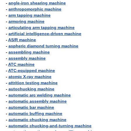
-
angle-iron shearing machine
-
anthropomorphic machine
-
arm tapping machine
-
armoring machine
-
articulating arm tapping machine
-
artificial intelligence-driven machine
-
AS/R machine
-
aspheric diamond turning machine
-
assembling machine
-
assembly machine
-
ATC machine
-
ATC-equipped machine
-
atomic X-ray machine
-
attrition testing machine
-
autochucking machine
-
automatic arc welding machine
-
automatic assembly machine
-
automatic bar machine
-
automatic buffing machine
-
automatic chucking machine
-
automatic chucking-and-turning machine