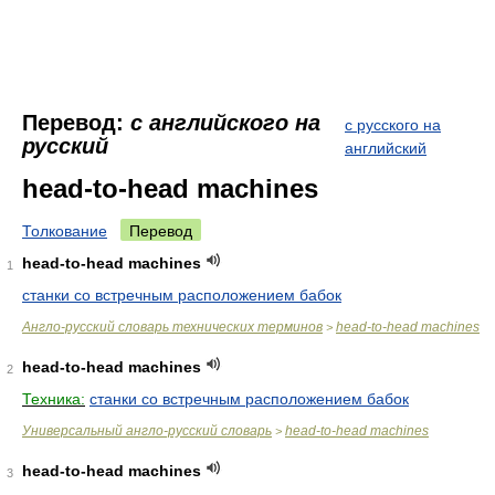
Перевод:
с английского на
с русского на
русский
английский
head-to-head machines
Толкование
Перевод
head-to-head machines
1
станки со встречным расположением бабок
Англо-русский словарь технических терминов
head-to-head machines
>
head-to-head machines
2
Техника:
станки со встречным расположением бабок
Универсальный англо-русский словарь
head-to-head machines
>
head-to-head machines
3