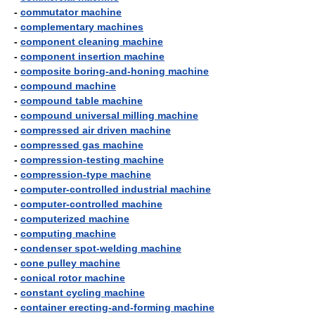
-
commutator machine
-
complementary machines
-
component cleaning machine
-
component insertion machine
-
composite boring-and-honing machine
-
compound machine
-
compound table machine
-
compound universal milling machine
-
compressed air driven machine
-
compressed gas machine
-
compression-testing machine
-
compression-type machine
-
computer-controlled industrial machine
-
computer-controlled machine
-
computerized machine
-
computing machine
-
condenser spot-welding machine
-
cone pulley machine
-
conical rotor machine
-
constant cycling machine
-
container erecting-and-forming machine