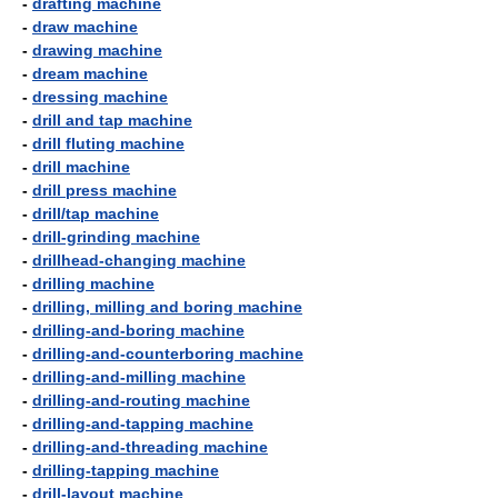
-
drafting machine
-
draw machine
-
drawing machine
-
dream machine
-
dressing machine
-
drill and tap machine
-
drill fluting machine
-
drill machine
-
drill press machine
-
drill/tap machine
-
drill-grinding machine
-
drillhead-changing machine
-
drilling machine
-
drilling, milling and boring machine
-
drilling-and-boring machine
-
drilling-and-counterboring machine
-
drilling-and-milling machine
-
drilling-and-routing machine
-
drilling-and-tapping machine
-
drilling-and-threading machine
-
drilling-tapping machine
-
drill-layout machine