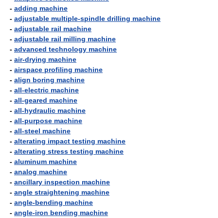
-
adding machine
-
adjustable multiple-spindle drilling machine
-
adjustable rail machine
-
adjustable rail milling machine
-
advanced technology machine
-
air-drying machine
-
airspace profiling machine
-
align boring machine
-
all-electric machine
-
all-geared machine
-
all-hydraulic machine
-
all-purpose machine
-
all-steel machine
-
alterating impact testing machine
-
alterating stress testing machine
-
aluminum machine
-
analog machine
-
ancillary inspection machine
-
angle straightening machine
-
angle-bending machine
-
angle-iron bending machine