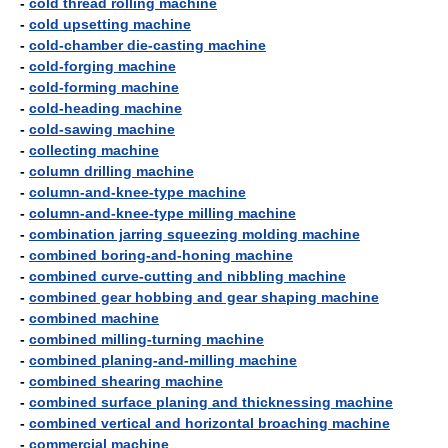
-
cold thread rolling machine
-
cold upsetting machine
-
cold-chamber die-casting machine
-
cold-forging machine
-
cold-forming machine
-
cold-heading machine
-
cold-sawing machine
-
collecting machine
-
column drilling machine
-
column-and-knee-type machine
-
column-and-knee-type milling machine
-
combination jarring squeezing molding machine
-
combined boring-and-honing machine
-
combined curve-cutting and nibbling machine
-
combined gear hobbing and gear shaping machine
-
combined machine
-
combined milling-turning machine
-
combined planing-and-milling machine
-
combined shearing machine
-
combined surface planing and thicknessing machine
-
combined vertical and horizontal broaching machine
-
commercial machine