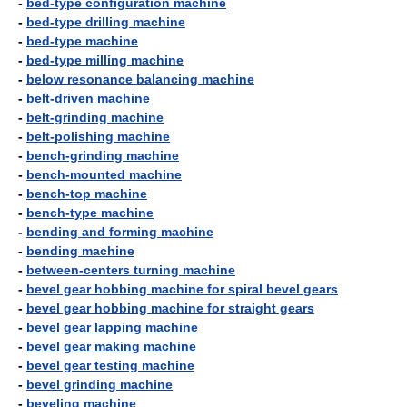
-
bed-type configuration machine
-
bed-type drilling machine
-
bed-type machine
-
bed-type milling machine
-
below resonance balancing machine
-
belt-driven machine
-
belt-grinding machine
-
belt-polishing machine
-
bench-grinding machine
-
bench-mounted machine
-
bench-top machine
-
bench-type machine
-
bending and forming machine
-
bending machine
-
between-centers turning machine
-
bevel gear hobbing machine for spiral bevel gears
-
bevel gear hobbing machine for straight gears
-
bevel gear lapping machine
-
bevel gear making machine
-
bevel gear testing machine
-
bevel grinding machine
-
beveling machine