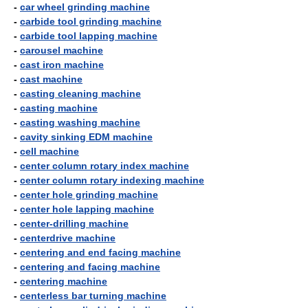
-
car wheel grinding machine
-
carbide tool grinding machine
-
carbide tool lapping machine
-
carousel machine
-
cast iron machine
-
cast machine
-
casting cleaning machine
-
casting machine
-
casting washing machine
-
cavity sinking EDM machine
-
cell machine
-
center column rotary index machine
-
center column rotary indexing machine
-
center hole grinding machine
-
center hole lapping machine
-
center-drilling machine
-
centerdrive machine
-
centering and end facing machine
-
centering and facing machine
-
centering machine
-
centerless bar turning machine