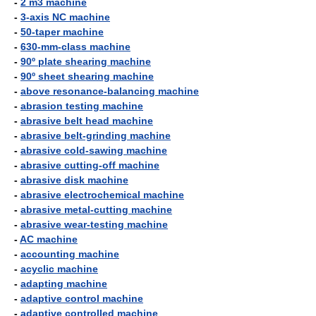
-
2 m3 machine
-
3-axis NC machine
-
50-taper machine
-
630-mm-class machine
-
90º plate shearing machine
-
90º sheet shearing machine
-
above resonance-balancing machine
-
abrasion testing machine
-
abrasive belt head machine
-
abrasive belt-grinding machine
-
abrasive cold-sawing machine
-
abrasive cutting-off machine
-
abrasive disk machine
-
abrasive electrochemical machine
-
abrasive metal-cutting machine
-
abrasive wear-testing machine
-
AC machine
-
accounting machine
-
acyclic machine
-
adapting machine
-
adaptive control machine
-
adaptive controlled machine