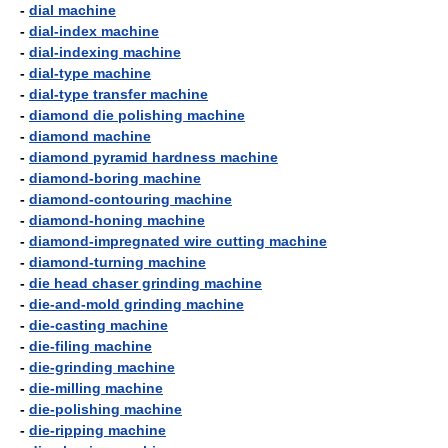
-
dial machine
-
dial-index machine
-
dial-indexing machine
-
dial-type machine
-
dial-type transfer machine
-
diamond die polishing machine
-
diamond machine
-
diamond pyramid hardness machine
-
diamond-boring machine
-
diamond-contouring machine
-
diamond-honing machine
-
diamond-impregnated wire cutting machine
-
diamond-turning machine
-
die head chaser grinding machine
-
die-and-mold grinding machine
-
die-casting machine
-
die-filing machine
-
die-grinding machine
-
die-milling machine
-
die-polishing machine
-
die-ripping machine