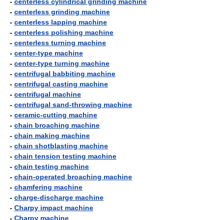
-
centerless cylindrical grinding machine
-
centerless grinding machine
-
centerless lapping machine
-
centerless polishing machine
-
centerless turning machine
-
center-type machine
-
center-type turning machine
-
centrifugal babbiting machine
-
centrifugal casting machine
-
centrifugal machine
-
centrifugal sand-throwing machine
-
ceramic-cutting machine
-
chain broaching machine
-
chain making machine
-
chain shotblasting machine
-
chain tension testing machine
-
chain testing machine
-
chain-operated broaching machine
-
chamfering machine
-
charge-discharge machine
-
Charpy impact machine
-
Charpy machine