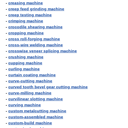
-
creasing machine
-
creep feed grinding machine
-
creep testing machine
-
crimping machine
-
crocodile shearing machine
-
cropping machine
-
cross roll-forging machine
-
cross-wire welding machine
-
crosswise veneer splicing machine
-
crushing machine
-
cupping machine
-
curling machine
-
curtain coating machine
-
curve-cutting machine
-
curved tooth bevel gear cutting machine
-
curve-milling machine
-
curvilinear slotting machine
-
curving machine
-
custom metalcutting machine
-
custom-assembled machine
-
custom-build machine