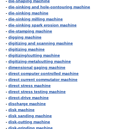
-
die-shaping machine
-
die-sinking and hole-contouring machine
-
die-sinking machine
-
die-sinking milling machine
-
die-sinking spark erosion machine
-
die-stamping machine
-
digging machine
-
digitizing and scanning machine
-
digitizing machine
-
digitizing/cutting machine
-
digitizing-metalcutting machine
-
dimensional gaging machine
-
direct computer controlled machine
-
direct current commutator machine
-
direct stress machine
-
direct stress testing machine
-
direct-drive machine
-
discharge machine
-
disk machine
-
disk sanding machine
-
disk-cutting machine
-
disk-grinding machine