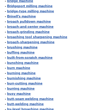
-
bridge machine
-
Bridgeport milling machine
-
bridge-type milling machine
-
Brinell's machine
-
broach pulldown machine
-
broach-and-center machine
-
broach-grinding machine
-
broaching tool sharpening machine
-
broach-sharpening machine
-
brushing machine
-
buffing machine
-
built-from-scratch machine
-
bunching machine
-
burn machine
-
burning machine
-
burnishing machine
-
burr-cutting machine
-
burring machine
-
busy machine
-
butt-seam welding machine
-
butt-welding machine
-
by-level broaching machine