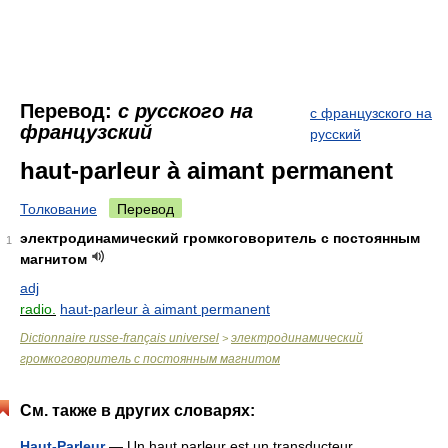
Перевод:
с русского на
с французского на
французский
русский
haut-parleur à aimant permanent
Толкование
Перевод
электродинамический громкоговоритель с постоянным
1
магнитом
adj
radio.
haut-parleur à aimant permanent
Dictionnaire russe-français universel
электродинамический
>
громкоговоритель с постоянным магнитом
См. также в других словарях:
Haut-Parleur
— Un haut parleur est un transducteur