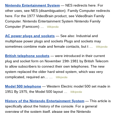
Nintendo Entertainment System
— NES redirects here. For
other uses, see NES (disambiguation). Family Computer redirects
here. For the 1977 VideoBrain product, see VideoBrain Family
Computer. Nintendo Entertainment System Nintendo Family
Computer (Famicom) …
Wikipedia
AC power plugs and sockets
— See also: Industrial and
multiphase power plugs and sockets Plugs and sockets may
sometimes combine male and female contacts, but t …
Wikipedia
British telephone sockets
— were introduced in their current
plug and socket form on November 19th 1981 by British Telecom
to allow subscribers to connect their own telephones. The new
system replaced the older hard wired system, which was very
complicated, required an… …
Wikipedia
Model 500 telephone
— Western Electric model 500 set made in
1951 By 1975, the Model 500 layout …
Wikipedia
History of the Nintendo Entertainment System
— This article is
specifically about the history of the console. For a general
overview of the system itself, please see the Nintendo