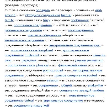
присоединение ~ (обыкн. pl) согласованность расписания
(поездов, пароходов) ;
to miss a connexion
опоздать
на пересадку ~ сочленение
end-
around
~ вчт.
обходное соединение
factual
~ реальная связь
family
~ семейная связь
ferry
~ паромное
сообщение
hardwired
~ вчт.
постоянное соединение
in ~ with в связи с in-cut ~ вчт.
разъемное соединение
intercircuit ~ вчт.
межсоединение
interface ~ вчт.
сквозное соединение
interplane ~ вчт.
межплатное соединение
intraplane ~ вчт. внутреплатное
соединение intraplane ~ вчт.
внутриплатное соединение
logic
~
вчт.
логическая связь
long-lived
~ вчт.
долговременное
соединение
multipoint
~ вчт. многоточечное соединение
peer-to-
peer
~ вчт.
передача
между равноправными
узлами
permanent
~
постоянная связь
physical
~ вчт.
физический канал
plug ~ вчт.
разъемное соединение
point-to-point
~ вчт.
непосредственное
соединение
point-to-point ~ вчт.
прямое соединение
routed
~ вчт.
выполненное соединение
session
~ вчт. сеансовое соединение
shared-memory ~ вчт.
сопряжение
с
общей
памятью
snake-like
~
вчт. соединение змейкой star ~ эл.
соединение звездой
tandem
~ вчт. парное соединение unrouted ~ вчт.
невыполненное
соединение
virtual
~ вчт.
виртуальное соединение
wire-wrapped
~ вчт.
соединение накруткой