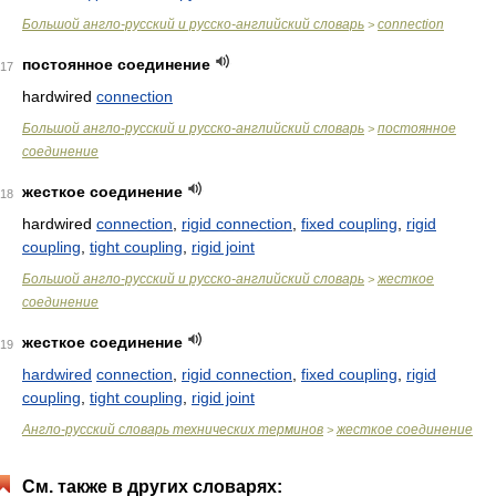
Большой англо-русский и русско-английский словарь
connection
>
постоянное соединение
17
hardwired
connection
Большой англо-русский и русско-английский словарь
постоянное
>
соединение
жесткое соединение
18
hardwired
connection
,
rigid connection
,
fixed coupling
,
rigid
coupling
,
tight coupling
,
rigid joint
Большой англо-русский и русско-английский словарь
жесткое
>
соединение
жесткое соединение
19
hardwired
connection
,
rigid connection
,
fixed coupling
,
rigid
coupling
,
tight coupling
,
rigid joint
Англо-русский словарь технических терминов
жесткое соединение
>
См. также в других словарях: