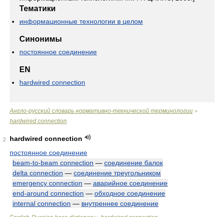
Тематики
информационные технологии в целом
Синонимы
постоянное соединение
EN
hardwired connection
Англо-русский словарь нормативно-технической терминологии
>
hardwired connection
hardwired connection
2
постоянное соединение
beam-to-beam connection
—
соединение балок
delta connection
—
соединение треугольником
emergency connection
—
аварийное соединение
end-around connection
—
обходное соединение
internal connection
—
внутреннее соединение