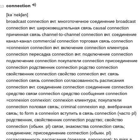
connection
13
[kəˈnekʃən]
broadcast connection вчт. многоточечное соединение broadcast
connection вчт. широковещательная связь causal connection
причинная связь channel-to-channel connection вчт. соединение
канал-канал commercial connection торговая связь connection
=connexion connection вчт. включение connection клиентура
connection пересадка connection вчт. подключение connection
подключение connection покупатели connection присоединение
connection родственник connection родство connection
свойственник connection свойство connection вчт. связь
connection связь connection согласованность расписания
connection вчт. соединение connection соединение connection
средство связи connection средство сообщения connection
=connexion connexion: connexion клиентура; покупатели
connection половая связь; criminal connexion юр. внебрачная
связь; to form a connexion вступить в связь connection (часто pl)
родственник, свойственник connection родство; свойство
connection (обыкн. pl) связи, знакомства connection связь;
соединение; присоединение connection (обыкн. pl)
согласованность расписания (поездов, пароходов); to miss a