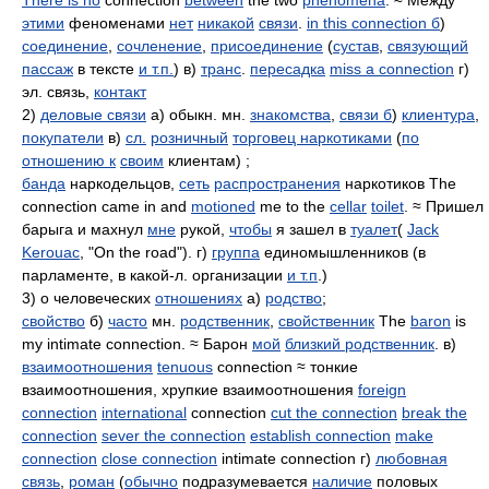
There is no
connection
between
the two
phenomena
. ≈ Между
этими
феноменами
нет
никакой
связи
.
in this connection б
)
соединение
,
сочленение
,
присоединение
(
сустав
,
связующий
пассаж
в тексте
и т.п.
) в)
транс
.
пересадка
miss a connection
г)
эл. связь,
контакт
2)
деловые связи
а) обыкн. мн.
знакомства
,
связи б
)
клиентура
,
покупатели
в)
сл.
розничный
торговец наркотиками
(
по
отношению к
своим
клиентам) ;
банда
наркодельцов,
сеть
распространения
наркотиков The
connection came in and
motioned
me to the
cellar
toilet
. ≈ Пришел
барыга и махнул
мне
рукой,
чтобы
я зашел в
туалет
(
Jack
Kerouac
, "On the road"). г)
группа
единомышленников (в
парламенте, в какой-л. организации
и т.п
.)
3) о человеческих
отношениях
а)
родство
;
свойство
б)
часто
мн.
родственник
,
свойственник
The
baron
is
my intimate connection. ≈ Барон
мой
близкий родственник
. в)
взаимоотношения
tenuous
connection ≈ тонкие
взаимоотношения, хрупкие взаимоотношения
foreign
connection
international
connection
cut the connection
break the
connection
sever the connection
establish connection
make
connection
close connection
intimate connection г)
любовная
связь
,
роман
(
обычно
подразумевается
наличие
половых