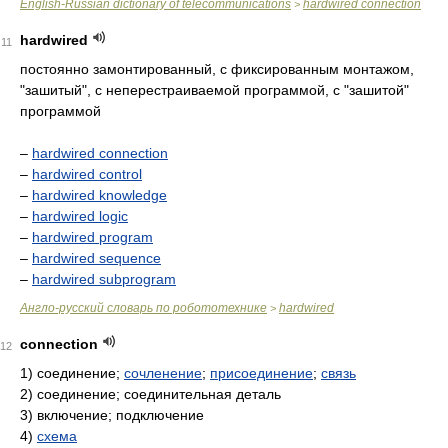
English-Russian dictionary of telecommunications
hardwired connection
>
hardwired
11
постоянно замонтированный, с фиксированным монтажом,
"зашитый", с неперестраиваемой программой, с "зашитой"
программой
–
hardwired connection
–
hardwired control
–
hardwired knowledge
–
hardwired logic
–
hardwired program
–
hardwired sequence
–
hardwired subprogram
Англо-русский словарь по робототехнике
hardwired
>
connection
12
1)
соединение;
сочленение
;
присоединение
;
связь
2)
соединение; соединительная деталь
3)
включение; подключение
4)
схема