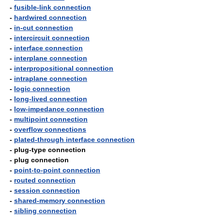
-
fusible-link connection
-
hardwired connection
-
in-cut connection
-
intercircuit connection
-
interface connection
-
interplane connection
-
interpropositional connection
-
intraplane connection
-
logic connection
-
long-lived connection
-
low-impedance connection
-
multipoint connection
-
overflow connections
-
plated-through interface connection
- plug-type connection
- plug connection
-
point-to-point connection
-
routed connection
-
session connection
-
shared-memory connection
-
sibling connection