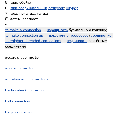
5)
горн. сбойка
6)
(при)соединительный
патрубок
;
штуцер
7)
геод. привязка; увязка
8)
матем. связность
•
to make a connection
—
наращивать
бурительную колонну;
to make connection up
—
докреплять
(
резьбовое
)
соединение
;
to retighten threaded connections
—
подтягивать
резьбовые
соединения
-
accordant connection
-
anode connection
-
armature end connections
-
back-to-back connection
-
ball connection
-
banjo connection