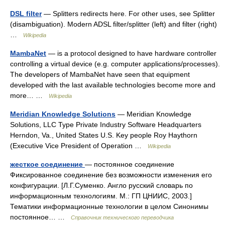
DSL filter
— Splitters redirects here. For other uses, see Splitter
(disambiguation). Modern ADSL filter/splitter (left) and filter (right)
…
Wikipedia
MambaNet
— is a protocol designed to have hardware controller
controlling a virtual device (e.g. computer applications/processes).
The developers of MambaNet have seen that equipment
developed with the last available technologies become more and
more… …
Wikipedia
Meridian Knowledge Solutions
— Meridian Knowledge
Solutions, LLC Type Private Industry Software Headquarters
Herndon, Va., United States U.S. Key people Roy Haythorn
(Executive Vice President of Operation …
Wikipedia
жесткое соединение
— постоянное соединение
Фиксированное соединение без возможности изменения его
конфигурации. [Л.Г.Суменко. Англо русский словарь по
информационным технологиям. М.: ГП ЦНИИС, 2003.]
Тематики информационные технологии в целом Синонимы
постоянное… …
Справочник технического переводчика