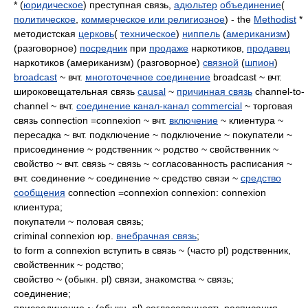
* (
юридическое
) преступная связь,
адюльтер
объединение
(
политическое
,
коммерческое или религиозное
) - the
Methodist
*
методистская
церковь
(
техническое
)
ниппель
(
американизм
)
(разговорное)
посредник
при
продаже
наркотиков,
продавец
наркотиков (американизм) (разговорное)
связной
(
шпион
)
broadcast
~ вчт.
многоточечное соединение
broadcast ~ вчт.
широковещательная связь
causal
~
причинная связь
channel-to-
channel ~ вчт.
соединение канал-канал
commercial
~ торговая
связь connection =connexion ~ вчт.
включение
~ клиентура ~
пересадка ~ вчт. подключение ~ подключение ~ покупатели ~
присоединение ~ родственник ~ родство ~ свойственник ~
свойство ~ вчт. связь ~ связь ~ согласованность расписания ~
вчт. соединение ~ соединение ~ средство связи ~
средство
сообщения
connection =connexion connexion: connexion
клиентура;
покупатели ~ половая связь;
criminal connexion юр.
внебрачная связь
;
to form a connexion вступить в связь ~ (часто pl) родственник,
свойственник ~ родство;
свойство ~ (обыкн. pl) связи, знакомства ~ связь;
соединение;