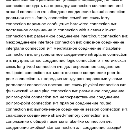
connexion опоздать на пересадку connection сочленение end-
around connection вчт. обходное соединение factual connection
реальная связь family connection семейная связь ferry
connection паромное сообщение hardwired connection вчт.
постоянное соединение in connection with в связи с in-cut
connection вчт. разъемное соединение intercircuit connection вчт.
межсоединение interface connection вчт. сквозное соединение
interplane connection вчт. межплатное соединение intraplane
connection вчт. внутреплатное соединение intraplane connection
вчт. внутриплатное соединение logic connection вчт. логическая
связь long-lived connection вчт. долговременное соединение
multipoint connection вчт. многоточечное соединение peer-to-
peer connection вчт. передача между равноправными узлами
permanent connection постоянная связь physical connection вчт.
физический канал plug connection вчт. разъемное соединение
point-to-point connection вчт. непосредственное соединение
point-to-point connection вчт. прямое соединение routed
connection вчт. выполненное соединение session connection вчт.
сеансовое соединение shared-memory connection вчт.
сопряжение с общей памятью snake-like connection вчт.
соединение змейкой star connection эл. соединение звездой