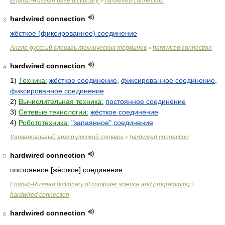
English-Russian base dictionary
hardwired connection
>
hardwired connection
3
жёсткое (фиксированное) соединение
Англо-русский словарь технических терминов
hardwired connection
>
hardwired connection
4
1)
Техника:
жёсткое соединение
,
фиксированное соединение
,
фиксированное соединение
2)
Вычислительная техника:
постоянное соединение
3)
Сетевые технологии:
жёсткое соединение
4)
Робототехника:
"запаянное" соединение
Универсальный англо-русский словарь
hardwired connection
>
hardwired connection
5
постоянное [жёсткое] соединение
English-Russian dictionary of computer science and programming
>
hardwired connection
hardwired connection
6