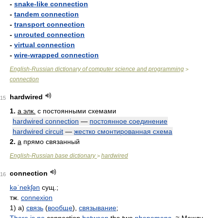
-
snake-like connection
-
tandem connection
-
transport connection
-
unrouted connection
-
virtual connection
-
wire-wrapped connection
English-Russian dictionary of computer science and programming
>
connection
hardwired
15
1.
a элк.
с постоянными схемами
hardwired connection
—
постоянное соединение
hardwired circuit
—
жестко смонтированная схема
2.
a
прямо связанный
English-Russian base dictionary
hardwired
>
connection
16
kəˈnekʃən
сущ.;
тж.
connexion
1) а)
связь
(
вообще
),
связывание
;