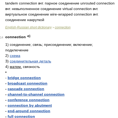
tandem connection вчт. парное соединение unrouted connection
вчт. невыполненное соединение virtual connection вчт.
виртуальное соединение wire-wrapped connection вчт.
соединение накруткой
English-Russian short dictionary
connection
>
connection
14
1)
соединение; связь; присоединение; включение;
подключение
2)
схема
3)
соединительная деталь
4)
матем.
связность
•
-
bridge connection
-
broadcast connection
-
cascade connection
-
channel-to-channel connection
-
conference connection
-
connection by abutment
-
end-around connection
-
full connection