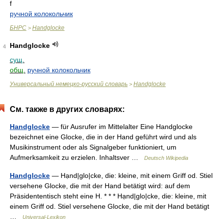
f
ручной колокольчик
БНРС
Handglocke
>
Handglocke
4
сущ.
общ.
ручной колокольчик
Универсальный немецко-русский словарь
Handglocke
>
См. также в других словарях:
Handglocke
— für Ausrufer im Mittelalter Eine Handglocke
bezeichnet eine Glocke, die in der Hand geführt wird und als
Musikinstrument oder als Signalgeber funktioniert, um
Aufmerksamkeit zu erzielen. Inhaltsver …
Deutsch Wikipedia
Handglocke
— Hạnd|glo|cke, die: kleine, mit einem Griff od. Stiel
versehene Glocke, die mit der Hand betätigt wird: auf dem
Präsidententisch steht eine H. * * * Hạnd|glo|cke, die: kleine, mit
einem Griff od. Stiel versehene Glocke, die mit der Hand betätigt
…
Universal-Lexikon