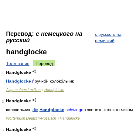
Перевод:
с немецкого на
с русского на
русский
немецкий
handglocke
Толкование
Перевод
Handglocke
1
Handglocke
f
ручно́й колоко́льчик
Allgemeines Lexikon
Handglocke
>
Handglocke
2
колоко́льчик
.
die
Handglocke
schwingen
звене́ть колоко́льчиком
Wörterbuch Deutsch-Russisch
Handglocke
>
Handglocke
3