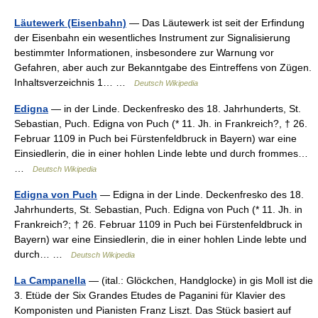
Läutewerk (Eisenbahn)
— Das Läutewerk ist seit der Erfindung
der Eisenbahn ein wesentliches Instrument zur Signalisierung
bestimmter Informationen, insbesondere zur Warnung vor
Gefahren, aber auch zur Bekanntgabe des Eintreffens von Zügen.
Inhaltsverzeichnis 1… …
Deutsch Wikipedia
Edigna
— in der Linde. Deckenfresko des 18. Jahrhunderts, St.
Sebastian, Puch. Edigna von Puch (* 11. Jh. in Frankreich?, † 26.
Februar 1109 in Puch bei Fürstenfeldbruck in Bayern) war eine
Einsiedlerin, die in einer hohlen Linde lebte und durch frommes…
…
Deutsch Wikipedia
Edigna von Puch
— Edigna in der Linde. Deckenfresko des 18.
Jahrhunderts, St. Sebastian, Puch. Edigna von Puch (* 11. Jh. in
Frankreich?; † 26. Februar 1109 in Puch bei Fürstenfeldbruck in
Bayern) war eine Einsiedlerin, die in einer hohlen Linde lebte und
durch… …
Deutsch Wikipedia
La Campanella
— (ital.: Glöckchen, Handglocke) in gis Moll ist die
3. Etüde der Six Grandes Etudes de Paganini für Klavier des
Komponisten und Pianisten Franz Liszt. Das Stück basiert auf