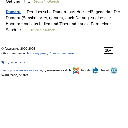
Gattung: K …
Deutsch Wikipedia
Damaru
— Der tibetische Damaru aus Holz heißt gcod dar. Der
Damaru (Sanskrit: डमरु, ḍamaru; auch Damru) ist eine alte
Handtrommel aus Indien und Tibet und hat die Form einer
Sanduhr …
Deutsch Wikipedia
© Академик, 2000-2026
18+
Обратная связь:
Техподдержка
,
Реклама на сайте
👣 Путешествия
Экспорт словарей на сайты
, сделанные на PHP,
Joomla,
Drupal,
WordPress, MODx.