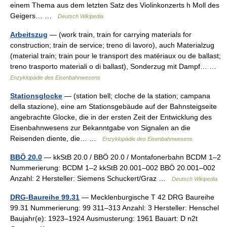
einem Thema aus dem letzten Satz des Violinkonzerts h Moll des
Geigers… …
Deutsch Wikipedia
Arbeitszug
— (work train, train for carrying materials for
construction; train de service; treno di lavoro), auch Materialzug
(material train; train pour le transport des matériaux ou de ballast;
treno trasporto materiali o di ballast), Sonderzug mit Dampf… …
Enzyklopädie des Eisenbahnwesens
Stationsglocke
— (station bell; cloche de la station; campana
della stazione), eine am Stationsgebäude auf der Bahnsteigseite
angebrachte Glocke, die in der ersten Zeit der Entwicklung des
Eisenbahnwesens zur Bekanntgabe von Signalen an die
Reisenden diente, die… …
Enzyklopädie des Eisenbahnwesens
BBÖ 20.0
— kkStB 20.0 / BBÖ 20.0 / Montafonerbahn BCDM 1–2
Nummerierung: BCDM 1–2 kkStB 20.001–002 BBÖ 20.001–002
Anzahl: 2 Hersteller: Siemens Schuckert/Graz …
Deutsch Wikipedia
DRG-Baureihe 99.31
— Mecklenburgische T 42 DRG Baureihe
99.31 Nummerierung: 99 311–313 Anzahl: 3 Hersteller: Henschel
Baujahr(e): 1923–1924 Ausmusterung: 1961 Bauart: D n2t