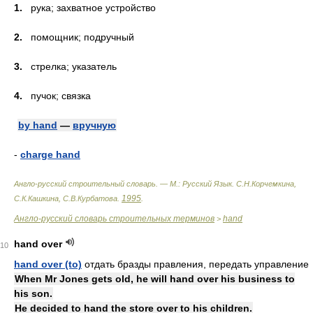
1.
рука; захватное устройство
2.
помощник; подручный
3.
стрелка; указатель
4.
пучок; связка
by hand
—
вручную
-
charge hand
Англо-русский строительный словарь. — М.: Русский Язык
.
С.Н.Корчемкина,
1995
С.К.Кашкина, С.В.Курбатова
.
.
Англо-русский словарь строительных терминов
hand
>
hand over
10
hand over (to)
отдать бразды правления, передать управление
When Mr Jones gets old, he will hand over his business to
his son.
He decided to hand the store over to his children.