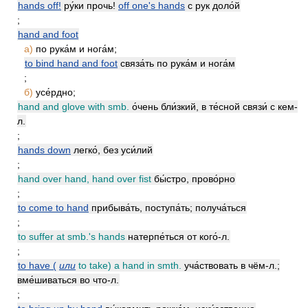
hands off!
ру́ки прочь!
off one's hands
с рук доло́й
;
hand and foot
а)
по рука́м и нога́м;
to bind hand and foot
связа́ть по рука́м и нога́м
;
б)
усе́рдно;
hand and glove with smb.
о́чень бли́зкий, в те́сной связи́ с кем-
л.
;
hands down
легко́, без уси́лий
;
hand over hand, hand over fist
бы́стро, прово́рно
;
to come to hand
прибыва́ть, поступа́ть; получа́ться
;
to suffer at smb.'s hands
натерпе́ться от кого́-л.
;
to have (
или
to take) a hand in smth.
уча́ствовать в чём-л.;
вме́шиваться во что-л.
;