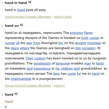
hand in hand
7
hand in
hand
рука об руку
Англо-русский словарь Мюллера
hand in hand
>
hand on
8
hand on а) передавать, пересылать The
precious
flame
representing thespirit of the Games is handed on
from
runner
to
runner
all
the
way
from
theoriginal
fire
on the
ancient
mountain
to
the
place
where
the Games are beingheld on
this
occasion
. б)
передавать по наследству, оставлять, передаватьмладшим
поколениям
Their
custom
has been handed on to us by ourgreat-
grandfathers. The
possession
of
language
enables
man
to
hand
on hiswisdom
and
experience
to
his
children
and
grandchildren. в)
передавать полно-мочия The
time
has
come
for
me to
hand
on
the
chairmanship
to a youngerperson.
Англо-русский словарь Мюллера
hand on
>
hand
9
hand
n