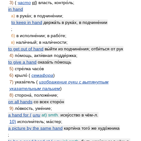
3)
(
часто
pl
) власть, контро́ль;
in hand
а)
в рука́х; в подчине́нии;
to keep in hand
держа́ть в рука́х, в подчине́нии
;
б)
в исполне́нии; в рабо́те;
в)
нали́чный; в нали́чности;
to get out of hand
вы́йти из подчине́ния; отби́ться от рук
4)
по́мощь, акти́вная подде́ржка;
to give a hand
оказа́ть по́мощь
5)
стре́лка часо́в
6)
крыло́ (
семафора
)
7)
указа́тель (
изображение руки с вытянутым
указательным пальцем
)
8)
сторона́, положе́ние;
on all hands
со всех сторо́н
9)
ло́вкость, уме́ние;
a hand for (
или
at) smth.
иску́сство в чём-л.
10)
исполни́тель; ма́стер;
a picture by the same hand
карти́на того́ же худо́жника
;