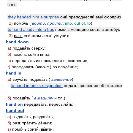
соль
;
they handed him a surprise
они́ преподнесли́ ему́ сюрпри́з
2)
помо́чь (
войти
,
пройти
;
into, out of, to
);
to hand a lady into a bus
помо́чь же́нщине сесть в авто́бус
3)
разг.
сли́шком легко́ уступи́ть
hand down
а)
подава́ть све́рху;
б)
помо́чь сойти́ вниз;
в)
передава́ть из поколе́ния в поколе́ние;
г)
передава́ть (
что-л.
) во владе́ние;
hand in
а)
вруча́ть, подава́ть (
заявление
);
to hand in one's resignation
пода́ть проше́ние об отста́вке
;
б)
посади́ть (
в машину
и т.п.
);
hand on
передава́ть, пересыла́ть;
hand out
а)
выдава́ть, раздава́ть;
б)
разг.
тра́тить де́ньги;
в)
помо́чь сойти́, вы́йти;