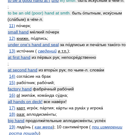
to be a good hand at (
или
in) smth.
быть иску́сным в чём-л.
;
to be an old (poor) hand at smth.
быть о́пытным, иску́сным
(сла́бым) в чём-л.
11)
по́черк;
small hand
ме́лкий по́черк
12)
книжн.
по́дпись;
under one's hand and seal
за по́дписью и печа́тью тако́го-то
13)
исто́чник (
сведений
и т.п.
);
at first hand
из пе́рвых рук; непосре́дственно
;
at second hand
из вторы́х рук; по чьим-л. слова́м
14)
согла́сие на брак
15)
рабо́тник; рабо́чий;
factory hand
фабри́чный рабо́чий
16)
pl
экипа́ж, кома́нда су́дна;
all hands on deck!
все наве́рх!
17)
карт.
игро́к; па́ртия; ка́рты на рука́х у игрока́
18)
разг.
аплодисме́нты;
big hand
продолжи́тельные аплодисме́нты, успе́х
19)
ладо́нь (
как мера
); 10 сантиме́тров (
при измерении
роста лошади
)