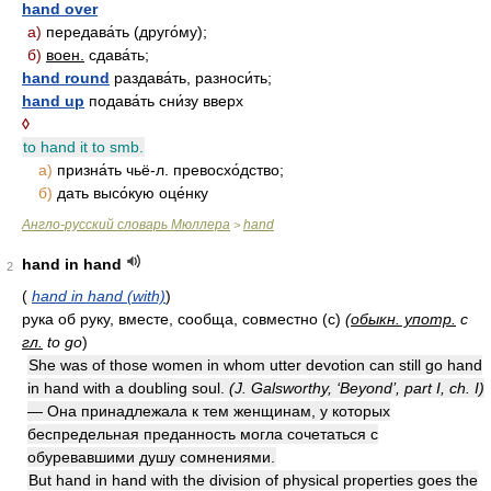
hand over
а)
передава́ть (друго́му);
б)
воен.
сдава́ть;
hand round
раздава́ть, разноси́ть;
hand up
подава́ть сни́зу вверх
◊
to hand it to smb.
а)
призна́ть чьё-л. превосхо́дство;
б)
дать высо́кую оце́нку
Англо-русский словарь Мюллера
hand
>
hand in hand
2
(
hand in hand (with)
)
рука об руку, вместе, сообща, совместно (с)
(
обыкн. употр.
с
гл.
to go
)
She was of those women in whom utter devotion can still go hand
in hand with a doubling soul.
(J. Galsworthy, ‘Beyond’, part I, ch. I)
— Она принадлежала к тем женщинам, у которых
беспредельная преданность могла сочетаться с
обуревавшими душу сомнениями.
But hand in hand with the division of physical properties goes the