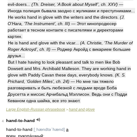
evil-doers...
(Th. Dreiser, ‘A Book about Myself’, ch. XXV)
—
Иногда полиция бывала заодно с жуликами и преступниками...
He works hand in glove with the writers and the directors.
(J.
O'Hara, ‘The Instrument’, ch. III)
— Этот кинопродюсер
работает в тесном контакте с писателями и директорами
картин.
He is hand and glove with the vicar...
(A. Christie, ‘The Murder of
Roger Ackroyd’, ch. II)
— Роджер Акройд с викарием большие
друзья...
But I hate having to look pleasant and talk to men like Bob
Dowsett and Mrs. Archibald Malleson. They are working hand in
glove with Paddy Cavan these days, everybody knows.
(K. S.
Prichard, ‘Golden Miles’, ch. 24)
— Но мне так тяжело
разговаривать и быть любезной с людьми вроде Боба
Доусетта и миссис Арчибальд Мэллисон. Ведь они с Пэдди
Кеваном одна шайка, все это знают.
Large English-Russian phrasebook
hand and glove
>
hand-to-hand
4
hand-to-hand
[ˏhændtəˊhænd]
a
воен.
рукопа́шный;