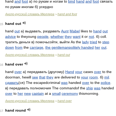
hand
and
foot
а) по рукам и ногам to
bind
hand
and
foot
связать
по рукам иногам б) усердно
Англо-русский словарь Мюллера
hand and foot
>
hand out
15
hand
out
а) выдавать, раздавать
Aunt
Mabel
likes to
hand
out
advice
to theyoung
people
,
whether
they
want
it or
not
. б) coll.
тратить деньги в) помочьсойти, выйти As the
lady
tried
to
step
down
from
the
carriage
,
the gentlemanpolitely handed
her
out
.
Англо-русский словарь Мюллера
hand out
>
hand over
16
hand
over
а) передавать (другому)
Hand
your
cases
over
to the
doorman, hewill
see
that
they
are delivered to
your
room
. б)
mil
.
сдавать
(ся) The escapedcriminal
was
handed
over
to the
police
.
в) передавать полномочия The commandof the
ship
was
handed
over
to
her
new
captain
at a
small
ceremony
thismorning.
Англо-русский словарь Мюллера
hand over
>
hand round
17