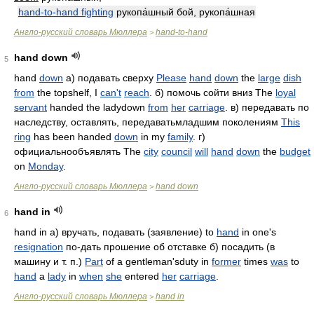
hand-to-hand fighting
рукопа́шный бой, рукопа́шная
Англо-русский словарь Мюллера
hand-to-hand
>
hand down
5
hand
down
а) подавать сверху
Please
hand
down
the
large
dish
from
the topshelf, I
can't
reach
. б) помочь сойти вниз The
loyal
servant
handed the ladydown
from
her
carriage
. в) передавать по
наследству, оставлять, передаватьмладшим поколениям
This
ring
has been handed
down
in my
family
. г)
официальнообъявлять The
city
council
will
hand
down
the
budget
on
Monday
.
Англо-русский словарь Мюллера
hand down
>
hand in
6
hand in а) вручать, подавать (заявление) to
hand
in one's
resignation
по-дать прошение об отставке б) посадить (в
машину и т. п.)
Part
of a gentleman'sduty in
former
times
was
to
hand
a
lady
in
when
she
entered
her
carriage
.
Англо-русский словарь Мюллера
hand in
>