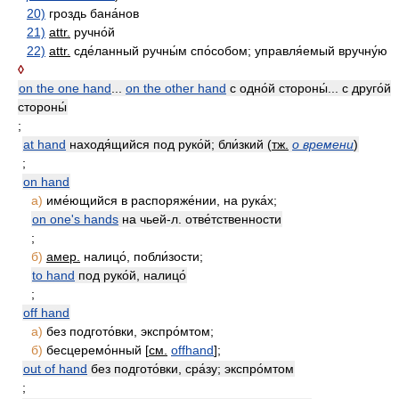
20)
гроздь бана́нов
21)
attr.
ручно́й
22)
attr.
сде́ланный ручны́м спо́собом; управля́емый вручну́ю
◊
on the one hand
...
on the other hand
с одно́й стороны́... с друго́й
стороны́
;
at hand
находя́щийся под руко́й; бли́зкий (
тж.
о времени
)
;
on hand
а)
име́ющийся в распоряже́нии, на рука́х;
on one's hands
на чьей-л. отве́тственности
;
б)
амер.
налицо́, побли́зости;
to hand
под руко́й, налицо́
;
off hand
а)
без подгото́вки, экспро́мтом;
б)
бесцеремо́нный [
см.
offhand
];
out of hand
без подгото́вки, сра́зу; экспро́мтом
;