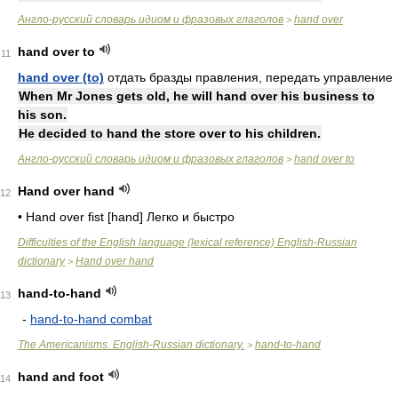
Англо-русский словарь идиом и фразовых глаголов
hand over
>
hand over to
11
hand over (to)
отдать бразды правления, передать управление
When Mr Jones gets old, he will hand over his business to
his son.
He decided to hand the store over to his children.
Англо-русский словарь идиом и фразовых глаголов
hand over to
>
Hand over hand
12
• Hand over fist [hand] Легко и быстро
Difficulties of the English language (lexical reference) English-Russian
dictionary
Hand over hand
>
hand-to-hand
13
-
hand-to-hand combat
The Americanisms. English-Russian dictionary.
hand-to-hand
>
hand and foot
14