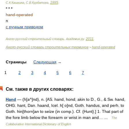
1995
С.К.Кашкина, С.В.Курбатова
.
.
* * *
hand-operated
n
с ручным приводом
2011
Англо-русский строительный словарь
.
Академик.ру
.
.
Англо-русский словарь строительных терминов
hand-operated
>
Страницы
Следующая
→
1
2
3
4
5
6
7
См. также в других словарях:
Hand
— (h[a^]nd), n. [AS. hand, hond; akin to D., G., & Sw. hand,
OHG. hant, Dan. haand, Icel. h[ o]nd, Goth. handus, and perh. to
Goth. hin[thorn]an to seize (in comp.). Cf. {Hunt}.] 1. That part of
the fore limb below the forearm or wrist in man and… …
The
Collaborative International Dictionary of English