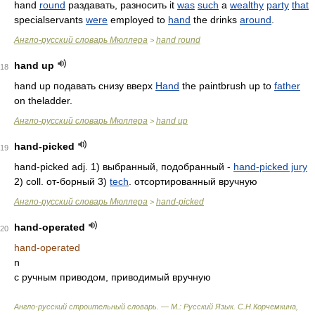
hand
round
раздавать, разносить it
was
such
a
wealthy
party
that
specialservants
were
employed to
hand
the drinks
around
.
Англо-русский словарь Мюллера
hand round
>
hand up
18
hand up подавать снизу вверх
Hand
the paintbrush up to
father
on theladder.
Англо-русский словарь Мюллера
hand up
>
hand-picked
19
hand-picked adj. 1) выбранный, подобранный -
hand-picked jury
2) coll. от-борный 3)
tech
. отсортированный вручную
Англо-русский словарь Мюллера
hand-picked
>
hand-operated
20
hand-operated
n
с ручным приводом, приводимый вручную
Англо-русский строительный словарь. — М.: Русский Язык
.
С.Н.Корчемкина,