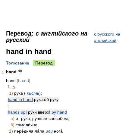
Перевод:
с английского на
с русского на
русский
английский
hand in hand
Толкование
Перевод
hand
1
hand
[hænd]
1.
n
1)
рука́ (
кисть
);
hand in hand
рука́ о́б руку
;
hands up!
ру́ки вверх!
by hand
а)
от руки́; ручны́м спо́собом;
б)
самоли́чно
2)
пере́дняя ла́па
или
нога́