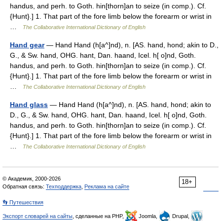
handus, and perh. to Goth. hin[thorn]an to seize (in comp.). Cf.
{Hunt}.] 1. That part of the fore limb below the forearm or wrist in
…
The Collaborative International Dictionary of English
Hand gear
— Hand Hand (h[a^]nd), n. [AS. hand, hond; akin to D.,
G., & Sw. hand, OHG. hant, Dan. haand, Icel. h[ o]nd, Goth.
handus, and perh. to Goth. hin[thorn]an to seize (in comp.). Cf.
{Hunt}.] 1. That part of the fore limb below the forearm or wrist in
…
The Collaborative International Dictionary of English
Hand glass
— Hand Hand (h[a^]nd), n. [AS. hand, hond; akin to
D., G., & Sw. hand, OHG. hant, Dan. haand, Icel. h[ o]nd, Goth.
handus, and perh. to Goth. hin[thorn]an to seize (in comp.). Cf.
{Hunt}.] 1. That part of the fore limb below the forearm or wrist in
…
The Collaborative International Dictionary of English
© Академик, 2000-2026
18+
Обратная связь:
Техподдержка
,
Реклама на сайте
👣 Путешествия
Экспорт словарей на сайты
, сделанные на PHP,
Joomla,
Drupal,