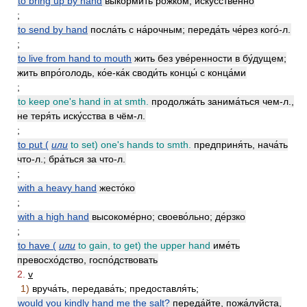
to bring up by hand
вы́кормить рожко́м, иску́сственно
;
to send by hand
посла́ть с на́рочным; переда́ть че́рез кого́-л.
;
to live from hand to mouth
жить без уве́ренности в бу́дущем;
жить впро́голодь, ко́е-ка́к своди́ть концы́ с конца́ми
;
to keep one's hand in at smth.
продолжа́ть занима́ться чем-л.,
не теря́ть иску́сства в чём-л.
;
to put (
или
to set) one's hands to smth.
предприня́ть, нача́ть
что-л.; бра́ться за что-л.
;
with a heavy hand
жесто́ко
;
with a high hand
высокоме́рно; своево́льно; де́рзко
;
to have (
или
to gain, to get) the upper hand
име́ть
превосхо́дство, госпо́дствовать
2.
v
1)
вруча́ть, передава́ть; предоставля́ть;
would you kindly hand me the salt?
переда́йте, пожа́луйста,