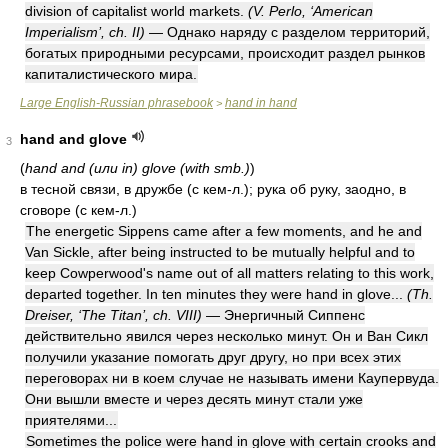
division of capitalist world markets.
(V. Perlo, ‘American
Imperialism’, ch. II)
— Однако наряду с разделом территорий,
богатых природными ресурсами, происходит раздел рынков
капиталистического мира.
Large English-Russian phrasebook
hand in hand
>
hand and glove
3
(
hand and (или in) glove (with smb.)
)
в тесной связи, в дружбе (с кем-л.); рука об руку, заодно, в
сговоре (с кем-л.)
The energetic Sippens came after a few moments, and he and
Van Sickle, after being instructed to be mutually helpful and to
keep Cowperwood's name out of all matters relating to this work,
departed together. In ten minutes they were hand in glove...
(Th.
Dreiser, ‘The Titan’, ch. VIII)
— Энергичный Сиппенс
действительно явился через несколько минут. Он и Ван Сикл
получили указание помогать друг другу, но при всех этих
переговорах ни в коем случае не называть имени Каупервуда.
Они вышли вместе и через десять минут стали уже
приятелями...
Sometimes the police were hand in glove with certain crooks and