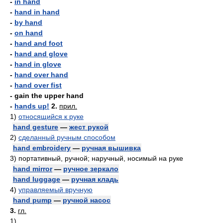
-
in hand
-
hand in hand
-
by hand
-
on hand
-
hand and foot
-
hand and glove
-
hand in glove
-
hand over hand
-
hand over fist
- gain the upper hand
-
hands up!
2.
прил.
1)
относящийся к руке
hand gesture
—
жест рукой
2)
сделанный ручным способом
hand embroidery
—
ручная вышивка
3)
портативный, ручной; наручный, носимый на руке
hand mirror
—
ручное зеркало
hand luggage
—
ручная кладь
4)
управляемый вручную
hand pump
—
ручной насос
3.
гл.
1)