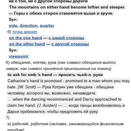
ни с той, ни с другой стороны дороги
The mountains on either hand become loftier and steeper.
— Горы с обеих сторон становятся выше и круче.
Syn:
side
,
direction
,
quarter
б)
точка зрения
on the one hand
—
с одной стороны
on the other hand
—
с другой стороны
Syn:
viewpoint
6)
обещание, клятва; рука
(
как символ обещания выйти
замуж; как символ принятия приглашения на танец
)
to ask for smb.'s hand — просить чьей-л. руки
Catharine's hand is promised - promised to a man whom you may
hate.
(W. Scott)
— Рука Кэтрин уже обещана - обещана
человеку, которого вы, возможно, ненавидите.
… when the dancing recommenced and Darcy approached to
claim her hand.
(J. Austen)
— … когда танцы возобновились и
Дарси приблизился, чтобы предложить ей руку.
7)
а)
рабочий, работник
(
человек, занимающийся физическим
трудом
)