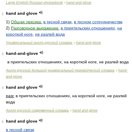
Large English-Russian phrasebook
hand and glove
>
hand and glove
2
1)
Общая лексика:
в тесной связи
,
в тесном сотрудничестве
2)
Разговорное выражение:
в приятельских отношениях
,
на
короткой ноге
,
не разлей вода
Универсальный англо-русский словарь
hand and glove
>
hand-and-glove
3
в приятельских отношениях, на короткой ноге, не разлей вода
Англо-русский большой универсальный переводческий словарь
hand-
>
and-glove
hand and glove
4
разг.
в приятельских отношениях, на короткой ноге, не разлей
вода
Англо-русский современный словарь
hand and glove
>
hand and glove
5
в тесной связи