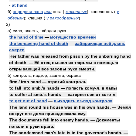
-
at hand
б)
передняя лапа
или
нога
(
животных
)
; конечность
(
у
обезьян
)
; клешня
(
у ракообразных
)
2)
а)
сила, власть, твёрдая рука
the hand of time
—
могущество времени
the bereaving hand of death
—
забирающая всё длань
смерти
Her father was released from prison by the unbarring hand
of death. — Её отец вышел из тюрьмы с помощью
открывающей все засовы руки смерти.
б)
контроль, надзор; защита, охрана
firm / iron hand — строгий контроль
to fall into smb.'s hands — попасть кому-л. в лапы
to suffer at smb.'s hands — натерпеться от кого-л.
to get out of hand
—
выходить из-под контроля
The land round his house was in his own hands. — Земля
вокруг его дома принадлежала ему.
The documents fell into enemy hands. — Документы
попали в руки врага.
The condemned man's fate is in the governor's hands. —