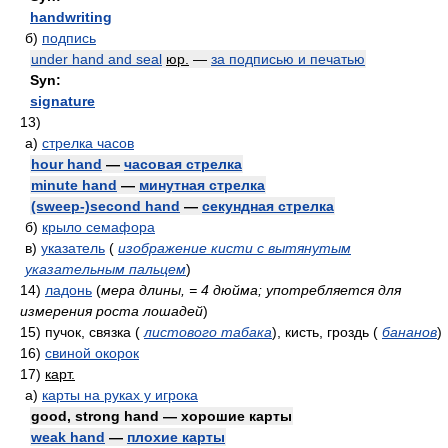
handwriting
б)
подпись
under hand and seal
юр.
—
за подписью и печатью
Syn:
signature
13)
а)
стрелка часов
hour hand
—
часовая стрелка
minute hand
—
минутная стрелка
(sweep-)second hand
—
секундная стрелка
б)
крыло семафора
в)
указатель
(
изображение кисти с вытянутым
указательным пальцем
)
14)
ладонь
(
мера длины, = 4 дюйма; употребляется для
измерения роста лошадей
)
15)
пучок, связка
(
листового табака
)
, кисть, гроздь
(
бананов
)
16)
свиной окорок
17)
карт.
а)
карты на руках у игрока
good, strong hand — хорошие карты
weak hand
—
плохие карты