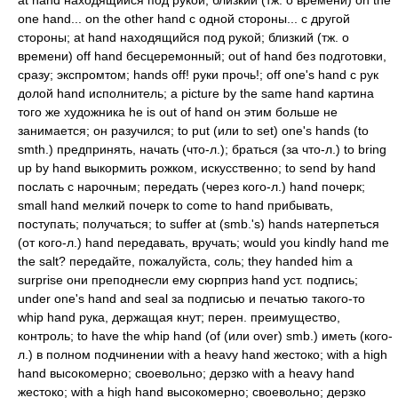
at hand находящийся под рукой; близкий (тж. о времени) on the
one hand... on the other hand с одной стороны... с другой
стороны; at hand находящийся под рукой; близкий (тж. о
времени) off hand бесцеремонный; out of hand без подготовки,
сразу; экспромтом; hands off! руки прочь!; off one's hand с рук
долой hand исполнитель; a picture by the same hand картина
того же художника he is out of hand он этим больше не
занимается; он разучился; to put (или to set) one's hands (to
smth.) предпринять, начать (что-л.); браться (за что-л.) to bring
up by hand выкормить рожком, искусственно; to send by hand
послать с нарочным; передать (через кого-л.) hand почерк;
small hand мелкий почерк to come to hand прибывать,
поступать; получаться; to suffer at (smb.'s) hands натерпеться
(от кого-л.) hand передавать, вручать; would you kindly hand me
the salt? передайте, пожалуйста, соль; they handed him a
surprise они преподнесли ему сюрприз hand уст. подпись;
under one's hand and seal за подписью и печатью такого-то
whip hand рука, держащая кнут; перен. преимущество,
контроль; to have the whip hand (of (или over) smb.) иметь (кого-
л.) в полном подчинении with a heavy hand жестоко; with a high
hand высокомерно; своевольно; дерзко with a heavy hand
жестоко; with a high hand высокомерно; своевольно; дерзко