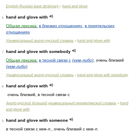
English-Russian base dictionary
hand and glove
>
hand and glove with
6
Общая лексика:
в близких отношениях
,
в приятельских
отношениях
Универсальный англо-русский словарь
hand and glove with
>
hand and glove with somebody
7
Общая лексика:
в тесной связи с
(кем-либо)
, очень близкий
(кем-либо)
Универсальный англо-русский словарь
hand and glove with somebody
>
hand and glove with
8
очень близкий, в тесной связи с
Англо-русский большой универсальный переводческий словарь
hand
>
and glove with
hand and glove with someone
9
в тесной связи с кем-л., очень близкий с кем-л.