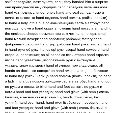
salt? передайте, пожалуйста, соль; they handed him a surprise
они преподнесли ему сюрприз hand передняя лапа или нога
hand уст. подпись; under one's hand and seal за подписью и
печатью такого-то hand подпись hand помочь (войти, пройти);
to hand a lady into a bus помочь женщине сесть в автобус hand
помощь; to give a hand оказать помощь hand посылать; handing
the enclosed cheque посылая при сем чек hand почерк; small
hand мелкий почерк hand работник; рабочий; factory hand
фабричный рабочий hand упр. рабочий hand рука (кисть); hand
in hand рука об руку; hands up! руки вверх! hand семестр hand
сторона, положение; on all hands со всех сторон hand стрелка
часов hand указатель (изображение руки с вытянутым
указательным пальцем) hand pl экипаж, команда судна; all
hands on deck! все наверх! on hand амер. налицо, поблизости;
to hand под рукой, налицо hand помочь (войти, пройти); to hand
a lady into a bus помочь женщине сесть в автобус hand and foot
по рукам и ногам; to bind hand and foot связать по рукам и
ногам hand and foot усердно; hand and glove (with smb.) очень
близкий, в тесной связи (с кем-л.); hands down легко, без
усилий; hand over hand, hand over fist быстро, проворно hand
and foot усердно; hand and glove (with smb.) очень близкий, в