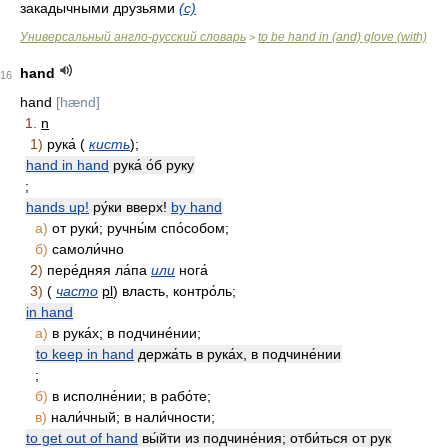
закадычными друзьями
(с)
Универсальный англо-русский словарь
to be hand in (and) glove (with)
>
hand
16
hand
[hænd]
1.
n
1)
рука́ (
кисть
);
hand in hand
рука́ о́б руку
;
hands up!
ру́ки вверх!
by hand
а)
от руки́; ручны́м спо́собом;
б)
самоли́чно
2)
пере́дняя ла́па
или
нога́
3)
(
часто
pl
) власть, контро́ль;
in hand
а)
в рука́х; в подчине́нии;
to keep in hand
держа́ть в рука́х, в подчине́нии
;
б)
в исполне́нии; в рабо́те;
в)
нали́чный; в нали́чности;
to get out of hand
вы́йти из подчине́ния; отби́ться от рук