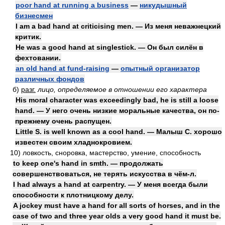
poor hand at running a business
—
никудышный
бизнесмен
I am a bad hand at criticising men. — Из меня неважнецкий
критик.
He was a good hand at singlestick. — Он был силён в
фехтовании.
an old hand at fund-raising
—
опытный организатор
различных фондов
б)
разг.
лицо, определяемое в отношении его характера
His moral character was exceedingly bad, he is still a loose
hand. — У него очень низкие моральные качества, он по-
прежнему очень распущен.
Little S. is well known as a cool hand. — Малыш С. хорошо
известен своим хладнокровием.
10)
ловкость, сноровка, мастерство, умение, способность
to keep one's hand in smth. — продолжать
совершенствоваться, не терять искусства в чём-л.
I had always a hand at carpentry. — У меня всегда были
способности к плотницкому делу.
A jockey must have a hand for all sorts of horses, and in the
case of two and three year olds a very good hand it must be.