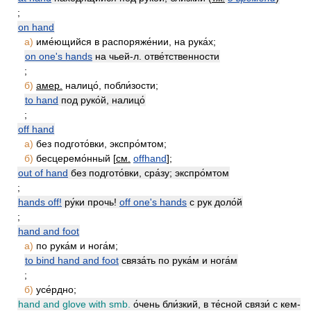
;
on hand
а)
име́ющийся в распоряже́нии, на рука́х;
on one's hands
на чьей-л. отве́тственности
;
б)
амер.
налицо́, побли́зости;
to hand
под руко́й, налицо́
;
off hand
а)
без подгото́вки, экспро́мтом;
б)
бесцеремо́нный [
см.
offhand
];
out of hand
без подгото́вки, сра́зу; экспро́мтом
;
hands off!
ру́ки прочь!
off one's hands
с рук доло́й
;
hand and foot
а)
по рука́м и нога́м;
to bind hand and foot
связа́ть по рука́м и нога́м
;
б)
усе́рдно;
hand and glove with smb.
о́чень бли́зкий, в те́сной связи́ с кем-