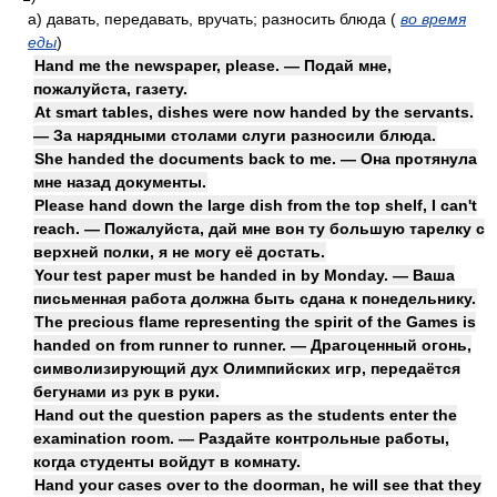
а)
давать, передавать, вручать; разносить блюда
(
во время
еды
)
Hand me the newspaper, please. — Подай мне,
пожалуйста, газету.
At smart tables, dishes were now handed by the servants.
— За нарядными столами слуги разносили блюда.
She handed the documents back to me. — Она протянула
мне назад документы.
Please hand down the large dish from the top shelf, I can't
reach. — Пожалуйста, дай мне вон ту большую тарелку с
верхней полки, я не могу её достать.
Your test paper must be handed in by Monday. — Ваша
письменная работа должна быть сдана к понедельнику.
The precious flame representing the spirit of the Games is
handed on from runner to runner. — Драгоценный огонь,
символизирующий дух Олимпийских игр, передаётся
бегунами из рук в руки.
Hand out the question papers as the students enter the
examination room. — Раздайте контрольные работы,
когда студенты войдут в комнату.
Hand your cases over to the doorman, he will see that they