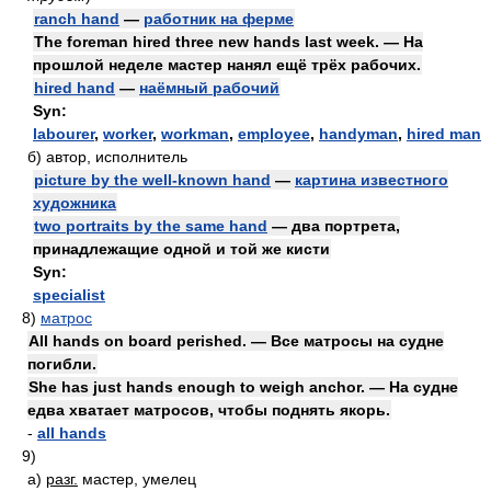
ranch hand
—
работник на ферме
The foreman hired three new hands last week. — На
прошлой неделе мастер нанял ещё трёх рабочих.
hired hand
—
наёмный рабочий
Syn:
labourer
,
worker
,
workman
,
employee
,
handyman
,
hired man
б)
автор, исполнитель
picture by the well-known hand
—
картина известного
художника
two portraits by the same hand
— два портрета,
принадлежащие одной и той же кисти
Syn:
specialist
8)
матрос
All hands on board perished. — Все матросы на судне
погибли.
She has just hands enough to weigh anchor. — На судне
едва хватает матросов, чтобы поднять якорь.
-
all hands
9)
а)
разг.
мастер, умелец