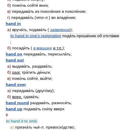
б)
помо́чь сойти́ вниз;
в)
передава́ть из поколе́ния в поколе́ние;
г)
передава́ть (
что-л.
) во владе́ние;
hand in
а)
вруча́ть, подава́ть (
заявление
);
to hand in one's resignation
пода́ть проше́ние об отста́вке
;
б)
посади́ть (
в машину
и т.п.
);
hand on
передава́ть, пересыла́ть;
hand out
а)
выдава́ть, раздава́ть;
б)
разг.
тра́тить де́ньги;
в)
помо́чь сойти́, вы́йти;
hand over
а)
передава́ть (друго́му);
б)
воен.
сдава́ть;
hand round
раздава́ть, разноси́ть;
hand up
подава́ть сни́зу вверх
◊
to hand it to smb.
а)
призна́ть чьё-л. превосхо́дство;