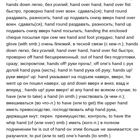
hands down легко, без усилий; hand over hand, hand over fist
быстро, проворно hand over воен. сдавать(ся); hand round
раздавать, разносить; hand up подавать снизу вверх hand over
воен. сдавать(ся); hand round раздавать, разносить; hand up
подавать снизу вверх hand посылать; handing the enclosed
cheque посылая при сем чек hand and foot усердно; hand and
glove (with smb.) очень близкий, в тесной связи (с кем-л.); hands
down легко, без усилий; hand over hand, hand over fist быстро,
проворно off hand бесцеремонный; out of hand без подготовки,
сразу; экспромтом; hands off! руки прочь!; off one's hand с рук
долой hand рука (кисть); hand in hand рука об руку; hands up!
руки вверх! up: hand указывает на подъем наверх, вверх; he
went up он пошел наверх; up and down вверх и вниз; взад и
вперед ; hands up! руки вверх! at any hand во всяком случае; to
have (или to take) a hand (in smth.) участвовать (в чем-л.);
вмешиваться (во что-л.) to have (или to get) the upper hand
иметь превосходство, господствовать whip hand рука,
держащая кнут; перен. преимущество, контроль; to have the
whip hand (of (или over) smb.) иметь (кого-л.) в полном
подчинении he is out of hand он этим больше не занимается; он
разучился; to put (или to set) one's hands (to smth.)