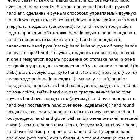
тесной связи (с кем-л.); hands down легко, без усилий; hand
over hand, hand over fist быстро, проворно hand attr. ручной
hand attr. сделанный ручным способом; управляемый вручную
hand down подавать сверху hand down помочь сойти вниз hand
in вручать, подавать (заявление); to hand in one's resignation
подать прошение об отставке hand in вручать hand in подавать
hand in посадить (в машину и т. п.); hand on передавать,
пересылать hand рука (кисть); hand in hand рука об руку; hands
up! руки вверх! hand in вручать, подавать (заявление); to hand
in one's resignation подать прошение об отставке hand in one's
resignation упр. подавать заявление об увольнении to hand it (to
smb.) дать высокую оценку to hand it (to smb.) признать (чье-л.)
превосходство hand in посадить (в машину и т. п.); hand on
передавать, пересылать hand out выдавать, раздавать hand out
помочь сойти, выйти hand out разг. тратить деньги hand over
вручать hand over передавать (другому) hand over передавать
hand over поставлять hand over воен. сдавать(ся); hand round
раздавать, разносить; hand up подавать снизу вверх hand and
foot усердно; hand and glove (with smb.) очень близкий, в тесной
связи (с кем-л.); hands down легко, без усилий; hand over hand,
hand over fist быстро, проворно hand and foot усердно; hand
and glove (with smb.) очень близкий, в тесной связи (с кем-л.);