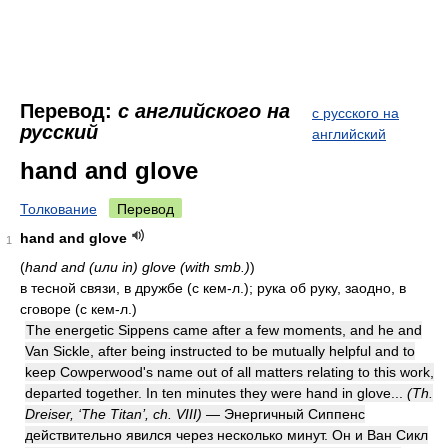
Перевод:
с английского на
с русского на
русский
английский
hand and glove
Толкование
Перевод
hand and glove
1
(
hand and (или in) glove (with smb.)
)
в тесной связи, в дружбе (с кем-л.); рука об руку, заодно, в
сговоре (с кем-л.)
The energetic Sippens came after a few moments, and he and
Van Sickle, after being instructed to be mutually helpful and to
keep Cowperwood's name out of all matters relating to this work,
departed together. In ten minutes they were hand in glove...
(Th.
Dreiser, ‘The Titan’, ch. VIII)
— Энергичный Сиппенс
действительно явился через несколько минут. Он и Ван Сикл