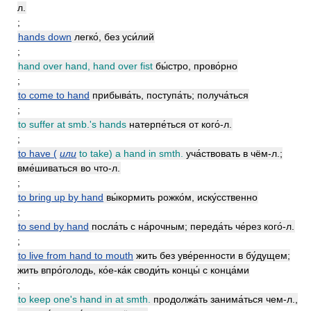
л.
;
hands down
легко́, без уси́лий
;
hand over hand, hand over fist
бы́стро, прово́рно
;
to come to hand
прибыва́ть, поступа́ть; получа́ться
;
to suffer at smb.'s hands
натерпе́ться от кого́-л.
;
to have (
или
to take) a hand in smth.
уча́ствовать в чём-л.;
вме́шиваться во что-л.
;
to bring up by hand
вы́кормить рожко́м, иску́сственно
;
to send by hand
посла́ть с на́рочным; переда́ть че́рез кого́-л.
;
to live from hand to mouth
жить без уве́ренности в бу́дущем;
жить впро́голодь, ко́е-ка́к своди́ть концы́ с конца́ми
;
to keep one's hand in at smth.
продолжа́ть занима́ться чем-л.,