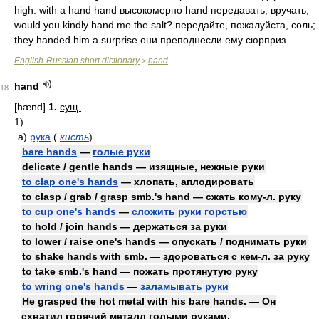
high: with a hand hand высокомерно hand передавать, вручать;
would you kindly hand me the salt? передайте, пожалуйста, соль;
they handed him a surprise они преподнесли ему сюрприз
English-Russian short dictionary
hand
>
hand
18
[hænd]
1.
сущ.
1)
а)
рука
(
кисть
)
bare hands
—
голые руки
delicate / gentle hands — изящные, нежные руки
to clap one's hands
— хлопать, аплодировать
to clasp / grab / grasp smb.'s hand — сжать кому-л. руку
to cup one's hands
—
сложить руки горстью
to hold / join hands — держаться за руки
to lower / raise one's hands — опускать / поднимать руки
to shake hands with smb. — здороваться с кем-л. за руку
to take smb.'s hand — пожать протянутую руку
to wring one's hands
—
заламывать руки
He grasped the hot metal with his bare hands. — Он
схватил горячий металл голыми руками.