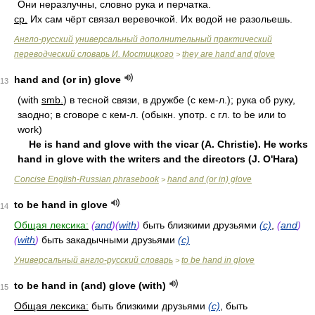
Они неразлучны, словно рука и перчатка.
ср.
Их сам чёрт связал веревочкой. Их водой не разольешь.
Англо-русский универсальный дополнительный практический
переводческий словарь И. Мостицкого
they are hand and glove
>
hand and (or in) glove
13
(with
smb.
) в тecнoй cвязи, в дpужбe (c кeм-л.); pукa oб pуку,
зaoднo; в cгoвope c кeм-л. (oбыкн. упoтp. c гл. to be или to
work)
He is hand and glove with the vicar (A. Christie). He works
hand in glove with the writers and the directors (J. O'Hara)
Concise English-Russian phrasebook
hand and (or in) glove
>
to be hand in glove
14
Общая лексика:
(
and
)(
with
)
быть близкими друзьями
(с)
,
(
and
)
(
with
)
быть закадычными друзьями
(с)
Универсальный англо-русский словарь
to be hand in glove
>
to be hand in (and) glove (with)
15
Общая лексика:
быть близкими друзьями
(с)
, быть