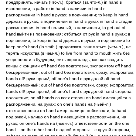
предпринять, начать (что-л.); браться (за что-л.) in hand в
исполнении; в работе in hand в наличии in hand в
распоряжении in hand в руках; в подчинении; to keep in hand
держать в руках, в подчинении in hand в руках in hand в стадии
рассмотрения in hand наличный; в наличности; to get out of
hand выйти из повиновения; отбиться от рук in hand в руках; в
подчинении; to keep in hand держать в руках, в подчинении to
keep one's hand (in smth.) продолжать заниматься (чем-л.), не
терять искусства (в чем-л.) to live from hand to mouth жить без
уверенности в будущем; жить впроголодь, кое-как сводить
концы с концами off hand без подготовки, экспромтом off hand
бесцеремонный; out of hand без подготовки, сразу; экспромтом;
hands off! руки прочь!; off one's hand с рук долой off hand
бесцеремонный; out of hand без подготовки, сразу; экспромтом;
hands off! руки прочь!; off one's hand с рук долой hand сторона,
положение; on all hands со всех сторон on hand имеющийся в
распоряжении, на руках; on one's hands на (чьей-л.)
ответственности on hand амер. налицо, поблизости; to hand
под рукой, налицо on hand имеющийся в распоряжении, на
руках; on one's hands на (чьей-л.) ответственности on the one
hand... on the other hand с одной стороны... с другой стороны;