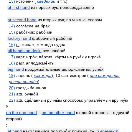
13)
исто́чник (
сведений
и т.п.
);
at first hand
из пе́рвых рук; непосре́дственно
;
at second hand
из вторы́х рук; по чьим-л. слова́м
14)
согла́сие на брак
15)
рабо́тник; рабо́чий;
factory hand
фабри́чный рабо́чий
16)
pl
экипа́ж, кома́нда су́дна;
all hands on deck!
все наве́рх!
17)
карт.
игро́к; па́ртия; ка́рты на рука́х у игрока́
18)
разг.
аплодисме́нты;
big hand
продолжи́тельные аплодисме́нты, успе́х
19)
ладо́нь (
как мера
); 10 сантиме́тров (
при измерении
роста лошади
)
20)
гроздь бана́нов
21)
attr.
ручно́й
22)
attr.
сде́ланный ручны́м спо́собом; управля́емый вручну́ю
◊
on the one hand
...
on the other hand
с одно́й стороны́... с друго́й
стороны́
;
at hand
находя́щийся под руко́й; бли́зкий (
тж.
о времени
)