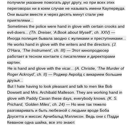
получили указание помогать друг другу, но при всех этих
переговорах ни в коем случае не называть имени Каупервуда.
Они вышли вместе и через десять минут стали уже
приятелями...
Sometimes the police were hand in glove with certain crooks and
evil-doers...
(Th. Dreiser, ‘A Book about Myself’, ch. XXV)
—
Иногда полиция бывала заодно с жуликами и преступниками...
He works hand in glove with the writers and the directors.
(J.
O'Hara, ‘The Instrument’, ch. III)
— Этот кинопродюсер
работает в тесном контакте с писателями и директорами
картин.
He is hand and glove with the vicar...
(A. Christie, ‘The Murder of
Roger Ackroyd’, ch. II)
— Роджер Акройд с викарием большие
друзья...
But I hate having to look pleasant and talk to men like Bob
Dowsett and Mrs. Archibald Malleson. They are working hand in
glove with Paddy Cavan these days, everybody knows.
(K. S.
Prichard, ‘Golden Miles’, ch. 24)
— Но мне так тяжело
разговаривать и быть любезной с людьми вроде Боба
Доусетта и миссис Арчибальд Мэллисон. Ведь они с Пэдди
Кеваном одна шайка, все это знают.