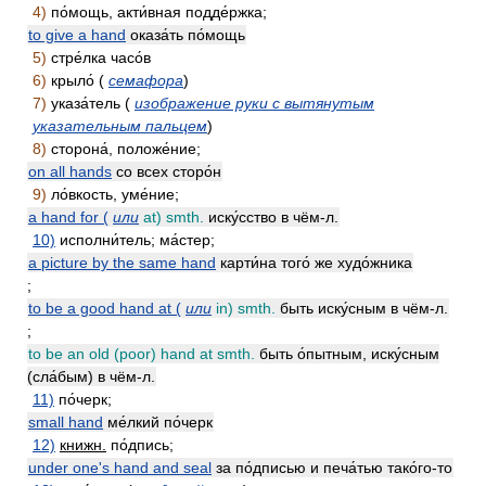
4)
по́мощь, акти́вная подде́ржка;
to give a hand
оказа́ть по́мощь
5)
стре́лка часо́в
6)
крыло́ (
семафора
)
7)
указа́тель (
изображение руки с вытянутым
указательным пальцем
)
8)
сторона́, положе́ние;
on all hands
со всех сторо́н
9)
ло́вкость, уме́ние;
a hand for (
или
at) smth.
иску́сство в чём-л.
10)
исполни́тель; ма́стер;
a picture by the same hand
карти́на того́ же худо́жника
;
to be a good hand at (
или
in) smth.
быть иску́сным в чём-л.
;
to be an old (poor) hand at smth.
быть о́пытным, иску́сным
(сла́бым) в чём-л.
11)
по́черк;
small hand
ме́лкий по́черк
12)
книжн.
по́дпись;
under one's hand and seal
за по́дписью и печа́тью тако́го-то