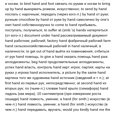
и ногам; to bind hand and foot связать по рукам и ногам to bring
up by hand выкормить рожком, искусственно; to send by hand
послать с нарочным; передать (через кого-л.) by hand от руки;
ручным способом by hand от руки by hand самолично by one's
own hand собственноручно to come to hand прибывать,
поступать; получаться; to suffer at (smb.'s) hands натерпеться
(от кого-л.) document under hand рассматриваемый документ
hand работник; рабочий; factory hand фабричный рабочий farm
hand сельскохозяйственный рабочий in hand наличный; в
наличности; to get out of hand выйти из повиновения; отбиться
от рук hand помощь; to give a hand оказать помощь hand разг.
аплодисменты; beg hand продолжительные аплодисменты,
успех hand власть, контроль hand карт. игрок; партия; карты на
руках у игрока hand исполнитель; a picture by the same hand
картина того же художника hand источник (сведений и т. п.); at
first hand из первых рук; непосредственно; at second hand из
вторых рук; по (чьим-л.) словам hand крыло (семафора) hand
ладонь (как мера); 10 сантиметров (при измерении роста
лошади) hand ловкость, умение; a hand (for smth.) искусство (в
чем-л.) hand ловкость, умение; a hand (for smth.) искусство (в
чем-л.) hand передавать, вручать; would you kindly hand me the