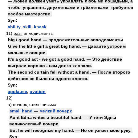
— Жокей должен уметь управлять любыми лошадьми, а
чтобы управлять двухлетками и трёхлетками, требуется
особое мастерство.
Syn:
ability
,
skill
,
knack
11)
разг.
аплодисменты
big / good hand — продолжительные аплодисменты
Give the little girl a great big hand. — Давайте устроим
малышке овации.
It's a good act - we got a good hand. — Это действие
сыграли хорошо - нам долго хлопали.
The second curtain fell without a hand. — После второго
действия не было ни одного хлопка.
Syn:
applause
,
ovation
12)
а)
почерк; стиль письма
small hand
—
мелкий почерк
Aunt Edna writes a beautiful hand. — У тёти Эдны
великолепный почерк.
But he will recognize my hand. — Но он узнает мою руку.
Syn: