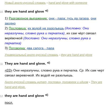
Новый англо-русский словарь
hand and glove with someone
>
they are hand and glove
10
1)
Разговорное выражение:
они - пара: гусь да гагара
,
они
заодно
2)
Пословица:
их водой не разольешь
(дословно: Они
неразлучны, словно рука и перчатка)
, их сам чёрт связал
верёвочкой
(дословно: Они неразлучны, словно рука и
перчатка)
3)
Поговорка:
два сапога - пара
Универсальный англо-русский словарь
they are hand and glove
>
They are hand and glove.
11
<03>
Они неразлучны, словно рука и перчатка.
Ср.
Их сам черт
связал веревочкой. Их водой не разольешь.
Англо-русский словарь цитат, пословиц, поговорок и идиом
They are
>
hand and glove.
they are hand and glove
12
посл.