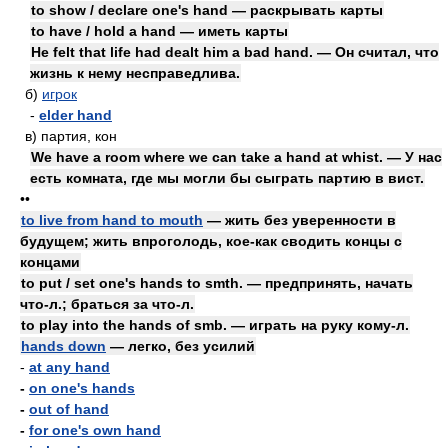
to show / declare one's hand — раскрывать карты
to have / hold a hand — иметь карты
He felt that life had dealt him a bad hand. — Он считал, что
жизнь к нему несправедлива.
б)
игрок
-
elder hand
в)
партия, кон
We have a room where we can take a hand at whist. — У нас
есть комната, где мы могли бы сыграть партию в вист.
••
to live from hand to mouth
— жить без уверенности в
будущем; жить впроголодь, кое-как сводить концы с
концами
to put / set one's hands to smth. — предпринять, начать
что-л.; браться за что-л.
to play into the hands of smb. — играть на руку кому-л.
hands down
— легко, без усилий
-
at any hand
-
on one's hands
-
out of hand
-
for one's own hand