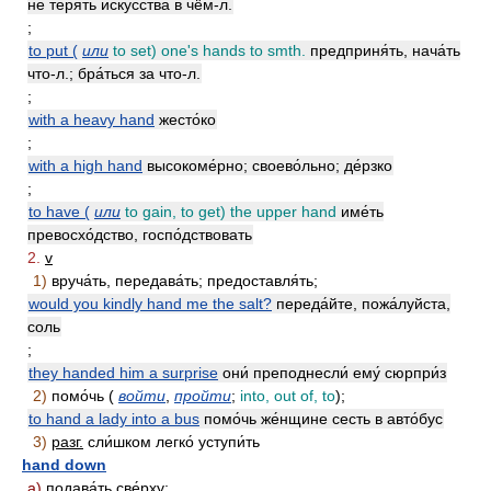
не теря́ть иску́сства в чём-л.
;
to put (
или
to set) one's hands to smth.
предприня́ть, нача́ть
что-л.; бра́ться за что-л.
;
with a heavy hand
жесто́ко
;
with a high hand
высокоме́рно; своево́льно; де́рзко
;
to have (
или
to gain, to get) the upper hand
име́ть
превосхо́дство, госпо́дствовать
2.
v
1)
вруча́ть, передава́ть; предоставля́ть;
would you kindly hand me the salt?
переда́йте, пожа́луйста,
соль
;
they handed him a surprise
они́ преподнесли́ ему́ сюрпри́з
2)
помо́чь (
войти
,
пройти
;
into, out of, to
);
to hand a lady into a bus
помо́чь же́нщине сесть в авто́бус
3)
разг.
сли́шком легко́ уступи́ть
hand down
а)
подава́ть све́рху;