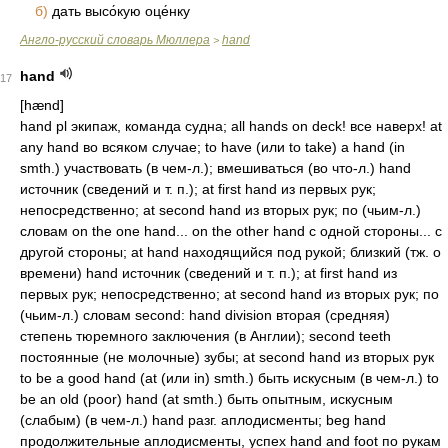
б)
дать высо́кую оце́нку
Англо-русский словарь Мюллера
hand
>
hand
17
[hænd]
hand pl экипаж, команда судна; all hands on deck! все наверх! at
any hand во всяком случае; to have (или to take) a hand (in
smth.) участвовать (в чем-л.); вмешиваться (во что-л.) hand
источник (сведений и т. п.); at first hand из первых рук;
непосредственно; at second hand из вторых рук; по (чьим-л.)
словам on the one hand... on the other hand с одной стороны... с
другой стороны; at hand находящийся под рукой; близкий (тж. о
времени) hand источник (сведений и т. п.); at first hand из
первых рук; непосредственно; at second hand из вторых рук; по
(чьим-л.) словам second: hand division вторая (средняя)
степень тюремного заключения (в Англии); second teeth
постоянные (не молочные) зубы; at second hand из вторых рук
to be a good hand (at (или in) smth.) быть искусным (в чем-л.) to
be an old (poor) hand (at smth.) быть опытным, искусным
(слабым) (в чем-л.) hand разг. аплодисменты; beg hand
продолжительные аплодисменты, успех hand and foot по рукам