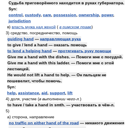
Судьба приговорённого находится в руках губернатора.
Syn:
control
,
custody
,
care
,
possession
,
ownership
,
power
,
jurisdiction
в)
власть мужа над женой
(
в римском праве
)
3)
средство, посредничество, помощь
guiding hand
—
направляющая рука
to give / lend a hand — оказать помощь
to lend a helping hand
—
протягивать руку помощи
Give me a hand with the dishes. — Помоги мне с посудой.
Give me a hand with this ladder. — Помоги мне с этой
лестницей.
He would not lift a hand to help. — Он пальцем не
пошевелит, чтобы помочь.
Syn:
help
,
assistance
,
aid
,
support
,
lift
4)
доля, участие
(
в выполнении чего-л.
)
to have / take a hand in smth. — участвовать в чём-л.
5)
а)
сторона, направление
no traffic on either hand of the road
— никакого движения