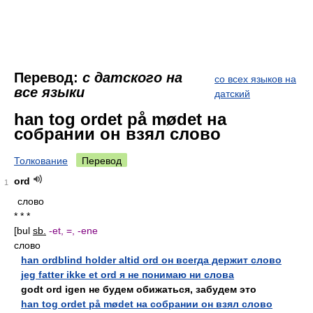
Перевод:
с датского на
со всех языков на
все языки
датский
han tog ordet på mødet на
собрании он взял слово
Толкование
Перевод
ord
1
слово
* * *
[bul
sb.
-et, =, -ene
слово
han ordblind holder altid ord он всегда держит слово
jeg fatter ikke et ord я не понимаю ни слова
godt ord igen не будем обижаться, забудем это
han tog ordet på mødet на собрании он взял слово