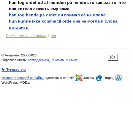
han tog ordet ud af munden på hende это как раз то, что
она хотела сказать ему сама
han tog hende på ordet он поймал её на слове
hun kunne ikke komme til orde она не могла и слова
вставить
Danish-russian dictionary
ord
>
© Академик, 2000-2026
18+
Обратная связь:
Техподдержка
,
Реклама на сайте
👣 Путешествия
Экспорт словарей на сайты
, сделанные на PHP,
Joomla,
Drupal,
WordPress, MODx.