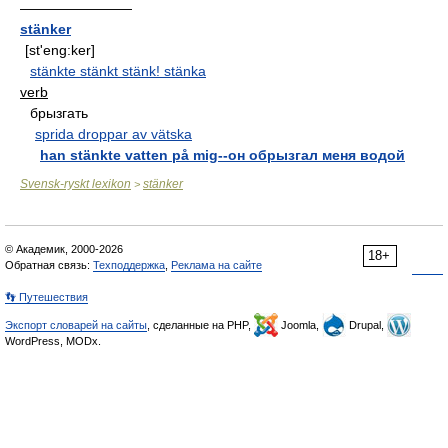
————————
stänker
[st'eng:ker]
stänkte stänkt stänk! stänka
verb
брызгать
sprida droppar av vätska
han stänkte vatten på mig--он обрызгал меня водой
Svensk-ryskt lexikon
stänker
>
© Академик, 2000-2026
18+
Обратная связь:
Техподдержка
,
Реклама на сайте
👣 Путешествия
Экспорт словарей на сайты
, сделанные на PHP,
Joomla,
Drupal,
WordPress, MODx.