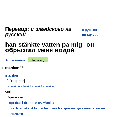
Перевод:
с шведского на
с русского на
русский
шведский
han stänkte vatten på mig--он
обрызгал меня водой
Толкование
Перевод
stänker
1
stänker
[st'eng:ker]
stänkte stänkt stänk! stänka
verb
брызгать
spridas i droppar av vätska
vattnet stänkte på hennes kappa--вода капала на её
пальто