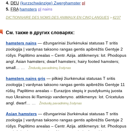
4.
DEU
(kurzschwänzige) Zwerghamster
pl
5.
FRA
hamsters
pl
nains
DICTIONNAIRE DES NOMS DES ANIMAUX EN CINQ LANGUES
4237
>
См. также в других словарях:
hamsters nains
— džungariniai žiurkėnukai statusas T sritis
zoologija | vardynas taksono rangas gentis apibrėžtis Gentyje 2
rūšys. Paplitimo arealas – Centr. Azija. atitikmenys: lot. Phodopus
angl. Asian hamsters; dwarf hamsters; hairy footed hamsters;
small… …
Žinduolių pavadinimų žodynas
hamsters nains gris
— pilkieji žiurkėnukai statusas T sritis
zoologija | vardynas taksono rangas gentis apibrėžtis Gentyje 11
rūšių. Paplitimo arealas – Eurazijos stepių ir pusdykumių juosta
nuo Ukrainos iki Ramiojo vandenyno. atitikmenys: lot. Cricetulus
angl. dwarf… …
Žinduolių pavadinimų žodynas
Asian hamsters
— džungariniai žiurkėnukai statusas T sritis
zoologija | vardynas taksono rangas gentis apibrėžtis Gentyje 2
rūšys. Paplitimo arealas – Centr. Azija. atitikmenys: lot. Phodopus