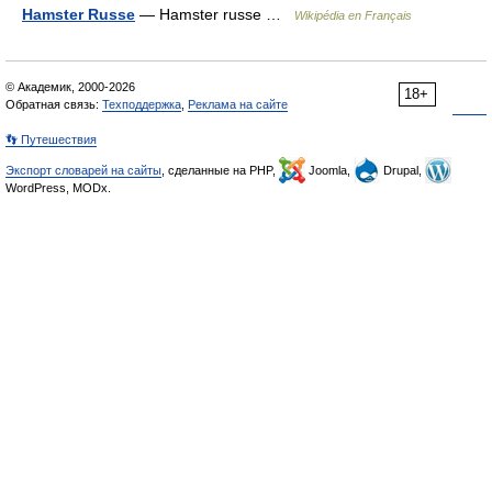
Hamster Russe
— Hamster russe …
Wikipédia en Français
© Академик, 2000-2026
18+
Обратная связь:
Техподдержка
,
Реклама на сайте
👣 Путешествия
Экспорт словарей на сайты
, сделанные на PHP,
Joomla,
Drupal,
WordPress, MODx.