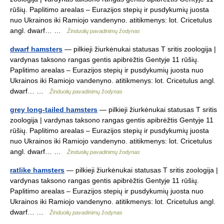
rūšių. Paplitimo arealas – Eurazijos stepių ir pusdykumių juosta
nuo Ukrainos iki Ramiojo vandenyno. atitikmenys: lot. Cricetulus
angl. dwarf… …
Žinduolių pavadinimų žodynas
dwarf hamsters
— pilkieji žiurkėnukai statusas T sritis zoologija |
vardynas taksono rangas gentis apibrėžtis Gentyje 11 rūšių.
Paplitimo arealas – Eurazijos stepių ir pusdykumių juosta nuo
Ukrainos iki Ramiojo vandenyno. atitikmenys: lot. Cricetulus angl.
dwarf… …
Žinduolių pavadinimų žodynas
grey long-tailed hamsters
— pilkieji žiurkėnukai statusas T sritis
zoologija | vardynas taksono rangas gentis apibrėžtis Gentyje 11
rūšių. Paplitimo arealas – Eurazijos stepių ir pusdykumių juosta
nuo Ukrainos iki Ramiojo vandenyno. atitikmenys: lot. Cricetulus
angl. dwarf… …
Žinduolių pavadinimų žodynas
ratlike hamsters
— pilkieji žiurkėnukai statusas T sritis zoologija |
vardynas taksono rangas gentis apibrėžtis Gentyje 11 rūšių.
Paplitimo arealas – Eurazijos stepių ir pusdykumių juosta nuo
Ukrainos iki Ramiojo vandenyno. atitikmenys: lot. Cricetulus angl.
dwarf… …
Žinduolių pavadinimų žodynas