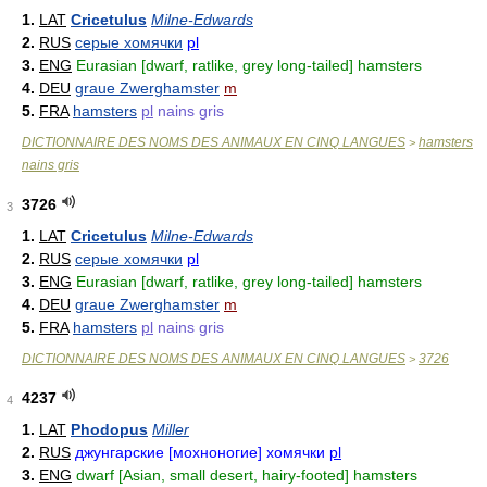
1.
LAT
Cricetulus
Milne-Edwards
2.
RUS
серые хомячки
pl
3.
ENG
Eurasian [dwarf, ratlike, grey long-tailed] hamsters
4.
DEU
graue Zwerghamster
m
5.
FRA
hamsters
pl
nains gris
DICTIONNAIRE DES NOMS DES ANIMAUX EN CINQ LANGUES
hamsters
>
nains gris
3726
3
1.
LAT
Cricetulus
Milne-Edwards
2.
RUS
серые хомячки
pl
3.
ENG
Eurasian [dwarf, ratlike, grey long-tailed] hamsters
4.
DEU
graue Zwerghamster
m
5.
FRA
hamsters
pl
nains gris
DICTIONNAIRE DES NOMS DES ANIMAUX EN CINQ LANGUES
3726
>
4237
4
1.
LAT
Phodopus
Miller
2.
RUS
джунгарские [мохноногие] хомячки
pl
3.
ENG
dwarf [Asian, small desert, hairy-footed] hamsters