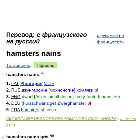
Перевод:
с французского
с русского на
на русский
французский
hamsters nains
Толкование
Перевод
hamsters nains
1
1.
LAT
Phodopus
Miller
2.
RUS
джунгарские [мохноногие] хомячки
pl
3.
ENG
dwarf [Asian, small desert, hairy-footed] hamsters
4.
DEU
(kurzschwänzige) Zwerghamster
pl
5.
FRA
hamsters
pl
nains
DICTIONNAIRE DES NOMS DES ANIMAUX EN CINQ LANGUES
hamsters
>
nains
hamsters nains gris
2