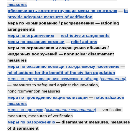
measures
обеспечивать соответствующие меры по контролю
—
to
provide adequate measures of verification
мера по нормированию / распределению — rationing
arrangements
меры по ограничению
—
restrictive arrangements
меры по оказанию помощи
—
relief actions
меры по ограничению и сокращению обычных /
неядерных вооружений — nonnuclear disarmament
measures
меры по оказанию помощи гражданскому населению
—
relief actions for the benefit of the civilian population
меры по предотвращению возможного обхода
(соглашения)
— measures to safeguard against circumvention,
noncircumvention measures
мера по проведению национализации
—
nationalization
measures
меры по проверке
(выполнения соглашения)
— verification
measures, measures of verification
меры по разоружению
— disarmament measures, measures
of disarmament