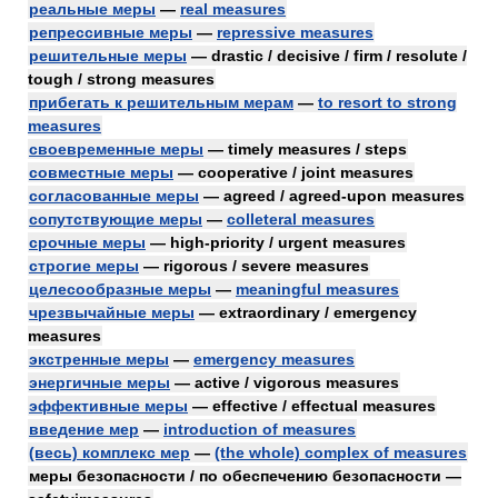
реальные меры
—
real measures
репрессивные меры
—
repressive measures
решительные меры
— drastic / decisive / firm / resolute /
tough / strong measures
прибегать к решительным мерам
—
to resort to strong
measures
своевременные меры
— timely measures / steps
совместные меры
— cooperative / joint measures
согласованные меры
— agreed / agreed-upon measures
сопутствующие меры
—
colleteral measures
срочные меры
— high-priority / urgent measures
строгие меры
— rigorous / severe measures
целесообразные меры
—
meaningful measures
чрезвычайные меры
— extraordinary / emergency
measures
экстренные меры
—
emergency measures
энергичные меры
— active / vigorous measures
эффективные меры
— effective / effectual measures
введение мер
—
introduction of measures
(весь) комплекс мер
—
(the whole) complex of measures
меры безопасности / по обеспечению безопасности —