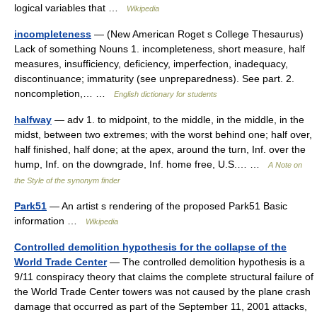
logical variables that …
Wikipedia
incompleteness
— (New American Roget s College Thesaurus)
Lack of something Nouns 1. incompleteness, short measure, half
measures, insufficiency, deficiency, imperfection, inadequacy,
discontinuance; immaturity (see unpreparedness). See part. 2.
noncompletion,… …
English dictionary for students
halfway
— adv 1. to midpoint, to the middle, in the middle, in the
midst, between two extremes; with the worst behind one; half over,
half finished, half done; at the apex, around the turn, Inf. over the
hump, Inf. on the downgrade, Inf. home free, U.S.… …
A Note on
the Style of the synonym finder
Park51
— An artist s rendering of the proposed Park51 Basic
information …
Wikipedia
Controlled demolition hypothesis for the collapse of the
World Trade Center
— The controlled demolition hypothesis is a
9/11 conspiracy theory that claims the complete structural failure of
the World Trade Center towers was not caused by the plane crash
damage that occurred as part of the September 11, 2001 attacks,