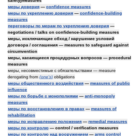
safetyjmeasures
меры доверия
—
confidence measures
меры по укреплению доверия
—
confidence-building
measures
переговоры по мерам по укреплению доверия
—
negotiations / talks on confidence-building measures
меры, исключающие обход / нарушение условий
договора / соглашения — measures to safeguard against
circumvention
меры, касающиеся процедурных вопросов — procedural
measures
меры, несовместимые с обязательствами — measure
derogating from
(one's)
obligations
меры общественного воздействия
—
measures of public
influence
меры по борьбе с монополиями
—
anti-monopoly
measures
меры по восстановлению в правах
—
measures of
rehabilitation
меры по исправлению положения
—
remedial measures
меры по контролю
— control / verification measures
меры по контролю над вооружением
—
arms control