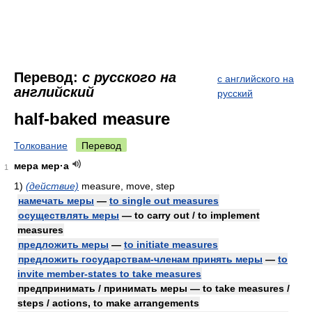
Перевод:
с русского на
с английского на
английский
русский
half-baked measure
Толкование
Перевод
мера мер·а
1
1)
(действие)
measure, move, step
намечать меры
—
to single out measures
осуществлять меры
— to carry out / to implement
measures
предложить меры
—
to initiate measures
предложить государствам-членам принять меры
—
to
invite member-states to take measures
предпринимать / принимать меры — to take measures /
steps / actions, to make arrangements