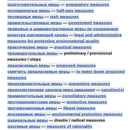
подготовительные меры
—
preparatory measures
половинчатые меры
—
half-way measures
поспешные меры
—
rash measures
правительственные меры
—
government measures
правовые и административные меры по сохранению
качества окружающей среды
—
legal and administrative
measures for protecting environmental quality
практические меры
—
practical measures
предварительные меры
— preliminary / provisional
measures / steps
предлагаемые меры
—
proposed measures
смягчить предлагаемые меры
—
to water down proposed
measures
предупредительные меры
—
preventive measures
предусмотренная законом мера наказания
—
sanction(s)
примирительные меры
—
conciliatory measures
протекционистские меры
—
protective measures
противозаконные меры
—
illegal measures
доохранные меры
—
environmental protection measures
радикальные меры
— drastic / radical measures
разумные меры
—
measures of rationality