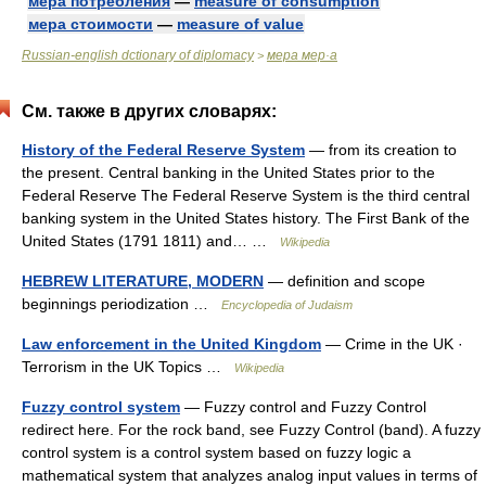
мера потребления
—
measure of consumption
мера стоимости
—
measure of value
Russian-english dctionary of diplomacy
мера мер·а
>
См. также в других словарях:
History of the Federal Reserve System
— from its creation to
the present. Central banking in the United States prior to the
Federal Reserve The Federal Reserve System is the third central
banking system in the United States history. The First Bank of the
United States (1791 1811) and… …
Wikipedia
HEBREW LITERATURE, MODERN
— definition and scope
beginnings periodization …
Encyclopedia of Judaism
Law enforcement in the United Kingdom
— Crime in the UK ·
Terrorism in the UK Topics …
Wikipedia
Fuzzy control system
— Fuzzy control and Fuzzy Control
redirect here. For the rock band, see Fuzzy Control (band). A fuzzy
control system is a control system based on fuzzy logic a
mathematical system that analyzes analog input values in terms of