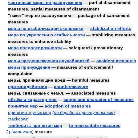
частичные меры по разоружению
— partial disarmament
measures, partial measures of disarmament
"пакет" мер по разоружению — package of disarmament
measures
меры по стабилизации экономики
—
stabilization efforts
мера по укреплению стабильности
— stabilizing measures,
measures to enhance stability
мера предосторожности
— safeguard / precautionary
measures
меры предупреждения случайностей
—
accident measures
меры принуждения
— measures of enforcement /
compulsion
меры, причиняющие вред — harmful measures
противодействия
—
countermeasure
меры, связанные с чем-л. — associated measures
объём и характер мер
—
scope and character of measures
принятие мер
—
adoption of measures
принятие крутых мер
(по борьбе с преступностью)
—
crackdown
требовать принятия мер
—
to necessitate measures
2)
(величина)
measure