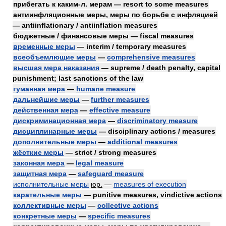
прибегать к каким-л. мерам — resort to some measures
антиинфляционные меры, меры по борьбе с инфляцией
— antiinflationary / antiinflation measures
бюджетные / финансовые меры — fiscal measures
временные меры
— interim / temporary measures
всеобъемлющие меры
—
comprehensive measures
высшая мера наказания
— supreme / death penalty, capital
punishment; last sanctions of the law
гуманная мера
—
humane measure
дальнейшие меры
—
further measures
действенная мера
—
effective measure
дискриминационная мера
—
discriminatory measure
дисциплинарные меры
— disciplinary actions / measures
дополнительные меры
—
additional measures
жёсткие меры
— strict / strong measures
законная мера
—
legal measure
защитная мера
—
safeguard measure
исполнительные меры
юр.
—
measures of execution
карательные меры
— punitive measures, vindictive actions
коллективные меры
—
collective actions
конкретные меры
—
specific measures