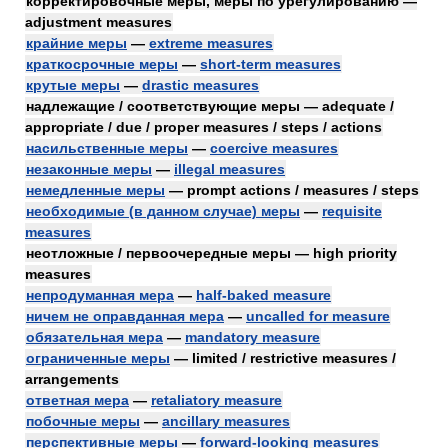
корректировочные меры, меры по урегулированию —
adjustment measures
крайние меры
—
extreme measures
краткосрочные меры
—
short-term measures
крутые меры
—
drastic measures
надлежащие / соответствующие меры — adequate /
appropriate / due / proper measures / steps / actions
насильственные меры
—
coercive measures
незаконные меры
—
illegal measures
немедленные меры
— prompt actions / measures / steps
необходимые (в данном случае) меры
—
requisite
measures
неотложные / первоочередные меры — high priority
measures
непродуманная мера
—
half-baked measure
ничем не оправданная мера
—
uncalled for measure
обязательная мера
—
mandatory measure
ограниченные меры
— limited / restrictive measures /
arrangements
ответная мера
—
retaliatory measure
побочные меры
—
ancillary measures
перспективные меры
—
forward-looking measures