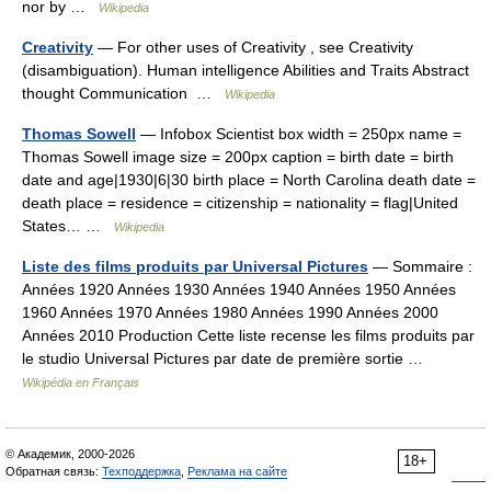
nor by …
Wikipedia
Creativity
— For other uses of Creativity , see Creativity
(disambiguation). Human intelligence Abilities and Traits Abstract
thought Communication …
Wikipedia
Thomas Sowell
— Infobox Scientist box width = 250px name =
Thomas Sowell image size = 200px caption = birth date = birth
date and age|1930|6|30 birth place = North Carolina death date =
death place = residence = citizenship = nationality = flag|United
States… …
Wikipedia
Liste des films produits par Universal Pictures
— Sommaire :
Années 1920 Années 1930 Années 1940 Années 1950 Années
1960 Années 1970 Années 1980 Années 1990 Années 2000
Années 2010 Production Cette liste recense les films produits par
le studio Universal Pictures par date de première sortie …
Wikipédia en Français
© Академик, 2000-2026
18+
Обратная связь:
Техподдержка
,
Реклама на сайте