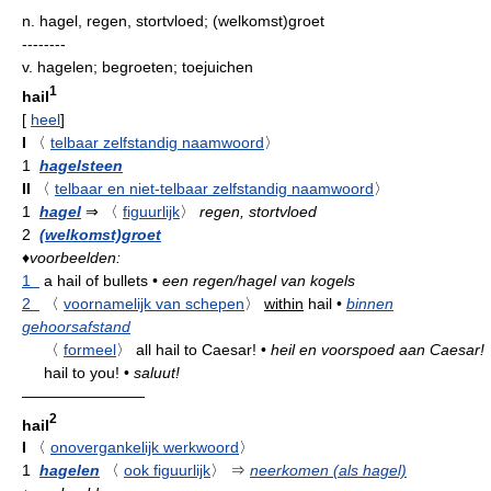
n.
hagel, regen, stortvloed; (welkomst)groet
--------
v.
hagelen; begroeten; toejuichen
1
hail
[
heel
]
I
〈
telbaar zelfstandig naamwoord
〉
1
hagelsteen
II
〈
telbaar en niet-telbaar zelfstandig naamwoord
〉
1
hagel
⇒
〈
figuurlijk
〉
regen, stortvloed
2
(welkomst)groet
♦
voorbeelden:
1
a hail of bullets
•
een regen/hagel van kogels
2
〈
voornamelijk van schepen
〉
within
hail
•
binnen
gehoorsafstand
〈
formeel
〉
all hail to Caesar!
•
heil en voorspoed aan Caesar!
hail to you!
•
saluut!
————————
2
hail
I
〈
onovergankelijk werkwoord
〉
1
hagelen
〈
ook figuurlijk
〉
⇒
neerkomen (als hagel)