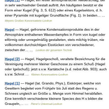
in sehr wechselnder Gestalt auftritt. Am häufigsten besitzt er die
Form einer Kugel (Fig. 3, S. 612) oder eines Kugelsektors, d. h.
einer Pyramide mit kugeliger Grundfläche (Fig. 1). In beiden… …
Meyers Großes Konversations-Lexikon
Hagel
— Hagel, gefrorene Kondensationsprodukte des in der
Atmosphäre enthaltenen Wasserdampfes in Form von kugel oder
eiförmig oder unregelmäßig gestalteten, stets milchig trüben, nie
vollkommen durchsichtigen Eisstücken von verschiedener,
zwischen der… …
Lexikon der gesamten Technik
Hagel [2]
— Hagel, Hagelgeschoß, veraltete Bezeichnung für die
Vereinigung mehrerer kleiner Geschosse zu einem Schuß (Hagel
oder Igelschuß); jetzt s.v.w. Kartätsche (s.d. nebst Abb. 903); auch
s.v.w. Schrot …
Kleines Konversations-Lexikon
Hagel [1]
— Hagel (lat. Grando, Phys.), Eiskörper, welche von
Gewittern begleitet vom Frühjahr bis Juli statt des Regens u.
Schnees ungleich an Größe u. Menge vom Himmel herabfallen.
Eine kenntlich verschiedene kleinere Species des H s bilden die
Graupeln,… …
Pierer's Universal-Lexikon