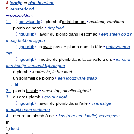
4
loodje
⇒
plombeerlood
5
vensterlood
♦
voorbeelden:
1
〈
bouwkunde
〉
plomb d'
entablement
•
noklood, vorstlood
plomb de
sonde
•
dieplood
〈
figuurlijk
〉
avoir
du plomb dans l'estomac
•
een steen op z'n
maag hebben liggen
〈
figuurlijk
〉
n'
avoir
pas de plomb dans la tête
•
onbezonnen
zijn
〈
figuurlijk
〉
mettre
du plomb dans la cervelle à qn.
•
iemand
een beetje verstand bijbrengen
à
plomb
•
loodrecht, in het lood
un sommeil
de
plomb
•
een loodzware slaap
→
fil
2
plomb
fusible
•
smeltstop, smeltveiligheid
3
du
gros
plomb
•
grove hagel
〈
figuurlijk
〉
avoir
du plomb dans l'aile
•
in ernstige
moeilijkheden verkeren
4
mettre
un plomb à qc.
•
iets (met een loodje) verzegelen
m
1)
lood