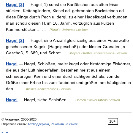
Hagel [2]
— Hagel, 1) sonst die Kartätschen aus alten Eisen
stücken, Kettengliedern, Kiesel od. gebrannten Backsteinen od.
diese Dinge durch Pech u. dergl. zu einer Hagelkugel verbunden;
man schoß diesen H. im 16. Jahrh. vorzüglich aus kurzen
Kammerstücken… …
Pierer's Universal-Lexikon
Hagel [2]
— Hagel, eine Anzahl gleichzeitig aus einer Feuerwaffe
geschossener Kugeln (Hagelgeschoß) oder kleiner Granaten; s.
Geschoß, S. 689, und Schrot …
Meyers Großes Konversations-Lexikon
Hagel
— Hagel, Schloßen, meist kugel oder birnförmige Eiskörner,
die aus der Luft niederfallen, bestehen meist aus einem
schneeartigen Kern und einer durchsichtigen Schale, von der
Größe einer Erbse bis zum Taubenei und größer; am häufigsten in
den… …
Kleines Konversations-Lexikon
Hagel
— Hagel, siehe Schloßen …
Damen Conversations Lexikon
© Академик, 2000-2026
18+
Обратная связь:
Техподдержка
,
Реклама на сайте