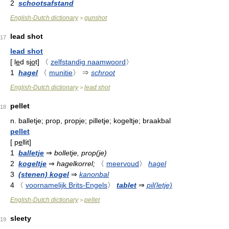
2
schootsafstand
English-Dutch dictionary
gunshot
>
lead shot
17
lead shot
[
l
e
d sj
o
t
]
〈
zelfstandig naamwoord
〉
1
hagel
〈
munitie
〉
⇒
schroot
English-Dutch dictionary
lead shot
>
pellet
18
n.
balletje; prop, propje; pilletje; kogeltje; braakbal
pellet
[
p
e
llit
]
1
balletje
⇒
bolletje, prop(je)
2
kogeltje
⇒
hagelkorrel;
〈
meervoud
〉
hagel
3
(stenen) kogel
⇒
kanonbal
4
〈
voornamelijk Brits-Engels
〉
tablet
⇒
pil(letje)
English-Dutch dictionary
pellet
>
sleety
19