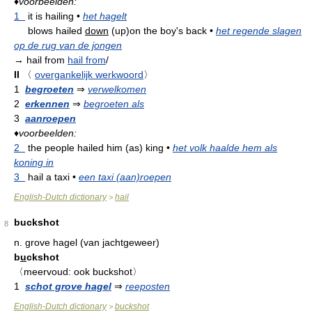
♦
voorbeelden:
1
it is hailing
•
het hagelt
blows hailed
down
(up)on the boy's back
•
het regende slagen
op de rug van de jongen
→ hail from
hail from
/
II
〈
overgankelijk werkwoord
〉
1
begroeten
⇒
verwelkomen
2
erkennen
⇒
begroeten als
3
aanroepen
♦
voorbeelden:
2
the people hailed him (as) king
•
het volk haalde hem als
koning in
3
hail a taxi
•
een taxi (aan)roepen
English-Dutch dictionary
hail
>
buckshot
8
n.
grove hagel (van jachtgeweer)
b
u
ckshot
〈meervoud: ook buckshot〉
1
schot grove hagel
⇒
reeposten
English-Dutch dictionary
buckshot
>