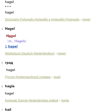
hagel
* * *
hagel
Dicionário Português-Holandês e Holandês-Português
hagel
>
Hagel
4
H
a
gel
〈m.; Hagels〉
1
hagel
Wörterbuch Deutsch-Niederländisch
Hagel
>
град
5
hagel
Русско-Нидерландский словарь
град
>
hagla
6
hagel
Kompakt Svensk-Nederländska ordbok
hagla
>
hail
7