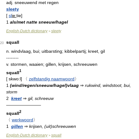
adj.
sneeuwend met regen
sleety
[
sl
ie:
tie
]
1
als/met natte sneeuw/hagel
English-Dutch dictionary
sleety
>
squall
20
n.
windvlaag, bui; uitbarsting; kibbelpartij; kreet, gil
--------
v.
stormen, waaien; gillen, krijsen, schreeuwen
1
squall
[
skwo:l
]
〈
zelfstandig naamwoord
〉
1
(wind/regen/sneeuw/hagel)vlaag
⇒
rukwind, windstoot, bui,
storm
2
kreet
⇒
gil, schreeuw
————————
2
squall
〈
werkwoord
〉
1
gillen
⇒
krijsen, (uit)schreeuwen
English-Dutch dictionary
squall
>