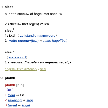
sleet
9
n.
natte sneeuw of hagel met sneeuw
--------
v.
(sneeuw met regen) vallen
1
sleet
[
slie:t
]
〈
zelfstandig naamwoord
〉
1
natte sneeuw(bui)
⇒
natte hagel(bui)
————————
2
sleet
〈
werkwoord
〉
1
sneeuwen/hagelen en regenen tegelijk
English-Dutch dictionary
sleet
>
plomb
10
plomb
[plõ]
〈m.〉
1
lood
⇒
Pb
2
zekering
⇒
stop
3
hagel
⇒
kogel