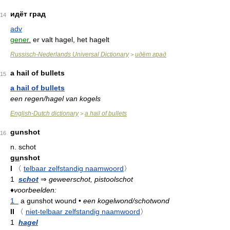
идёт град
14
adv
gener.
er valt hagel, het hagelt
Russisch-Nederlands Universal Dictionary
идёт град
>
a hail of bullets
15
a hail of bullets
een regen/hagel van kogels
English-Dutch dictionary
a hail of bullets
>
gunshot
16
n.
schot
g
u
nshot
I
〈
telbaar zelfstandig naamwoord
〉
1
schot
⇒
geweerschot, pistoolschot
♦
voorbeelden:
1
a gunshot wound
•
een kogelwond/schotwond
II
〈
niet-telbaar zelfstandig naamwoord
〉
1
hagel