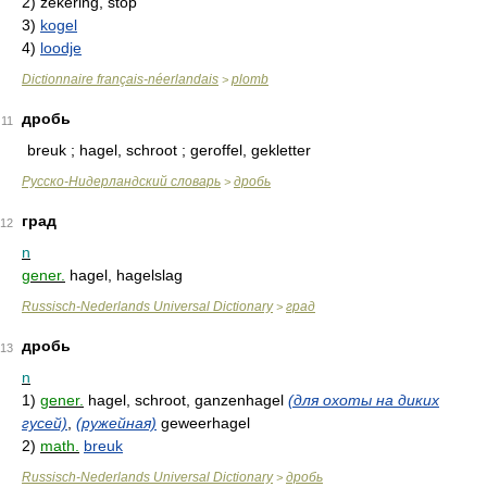
2)
zekering, stop
3)
kogel
4)
loodje
Dictionnaire français-néerlandais
plomb
>
дробь
11
breuk ; hagel, schroot ; geroffel, gekletter
Русско-Нидерландский словарь
дробь
>
град
12
n
gener.
hagel, hagelslag
Russisch-Nederlands Universal Dictionary
град
>
дробь
13
n
1)
gener.
hagel, schroot, ganzenhagel
(для охоты на диких
гусей)
,
(ружейная)
geweerhagel
2)
math.
breuk
Russisch-Nederlands Universal Dictionary
дробь
>