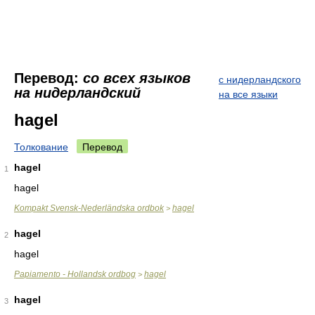
Перевод:
со всех языков
с нидерландского
на нидерландский
на все языки
hagel
Толкование
Перевод
hagel
1
hagel
Kompakt Svensk-Nederländska ordbok
hagel
>
hagel
2
hagel
Papiamento - Hollandsk ordbog
hagel
>
hagel
3