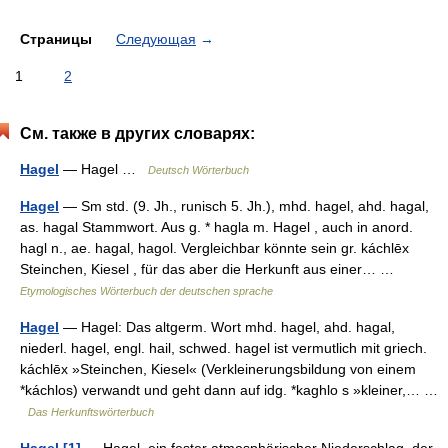
Страницы
Следующая
→
1
2
См. также в других словарях:
Hagel
— Hagel …
Deutsch Wörterbuch
Hagel
— Sm std. (9. Jh., runisch 5. Jh.), mhd. hagel, ahd. hagal,
as. hagal Stammwort. Aus g. * hagla m. Hagel , auch in anord.
hagl n., ae. hagal, hagol. Vergleichbar könnte sein gr. káchlēx
Steinchen, Kiesel , für das aber die Herkunft aus einer… …
Etymologisches Wörterbuch der deutschen sprache
Hagel
— Hagel: Das altgerm. Wort mhd. hagel, ahd. hagal,
niederl. hagel, engl. hail, schwed. hagel ist vermutlich mit griech.
káchlēx »Steinchen, Kiesel« (Verkleinerungsbildung von einem
*káchlos) verwandt und geht dann auf idg. *kaghlo s »kleiner,… …
Das Herkunftswörterbuch
Hagel [1]
— Hagel, ein fester atmosphärischer Niederschlag, der