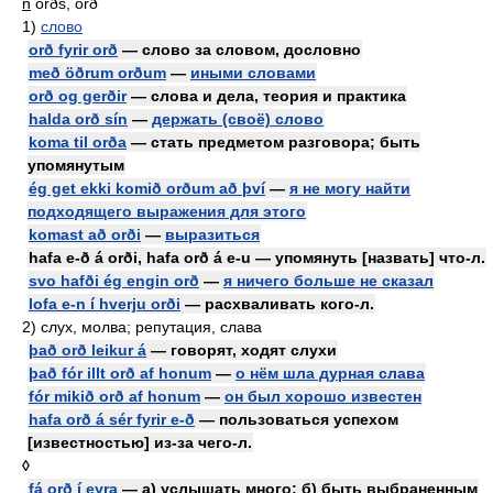
n
orðs, orð
1)
слово
orð fyrir orð
— слово за словом, дословно
með öðrum orðum
—
иными словами
orð og gerðir
— слова и дела, теория и практика
halda orð sín
—
держать (своё) слово
koma til orða
— стать предметом разговора; быть
упомянутым
ég get ekki komið orðum að því
—
я не могу найти
подходящего выражения для этого
komast að orði
—
выразиться
hafa e-ð á orði, hafa orð á e-u — упомянуть [назвать] что-л.
svo hafði ég engin orð
—
я ничего больше не сказал
lofa e-n í hverju orði
— расхваливать кого-л.
2)
слух, молва; репутация, слава
það orð leikur á
— говорят, ходят слухи
það fór illt orð af honum
—
о нём шла дурная слава
fór mikið orð af honum
—
он был хорошо известен
hafa orð á sér fyrir e-ð
— пользоваться успехом
[известностью] из-за чего-л.
◊
fá orð í eyra
— а) услышать много; б) быть выбраненным