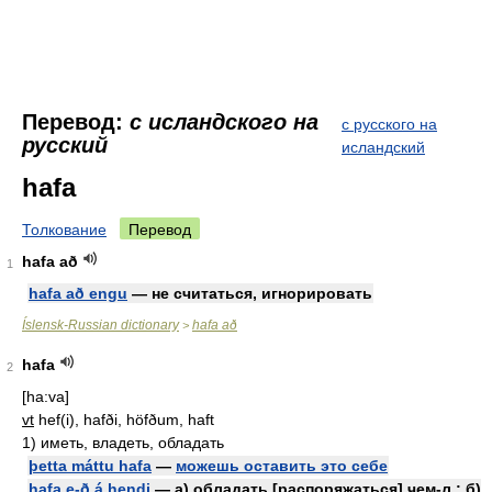
Перевод:
с исландского на
с русского на
русский
исландский
hafa
Толкование
Перевод
hafa að
1
hafa að engu
— не считаться, игнорировать
Íslensk-Russian dictionary
hafa að
>
hafa
2
[ha:va]
vt
hef(i), hafði, höfðum, haft
1)
иметь, владеть, обладать
þetta máttu hafa
—
можешь оставить это себе
hafa e-ð á hendi
— а) обладать [распоряжаться] чем-л.; б)