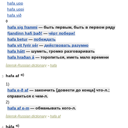
hafa upp
hafa uppi
hafa við
◊
hafa sig frammi
— быть первым, быть в первом ряду
fjandinn hafi það!
—
чёрт побери!
hafa betur
—
побеждать
hafa vit fyrir sér
—
действовать разумно
hafa hátt
— шуметь, громко разговаривать
hafa hraðan á
— торопиться, иметь мало времени
Íslensk-Russian dictionary
hafa
>
hafa af
3
1)
hafa e-ð af
— закончить [довести до конца] что-л.;
справиться с чем-л.
2)
hafa af e-m
— обманывать кого-л.
Íslensk-Russian dictionary
hafa af
>
háfa
4