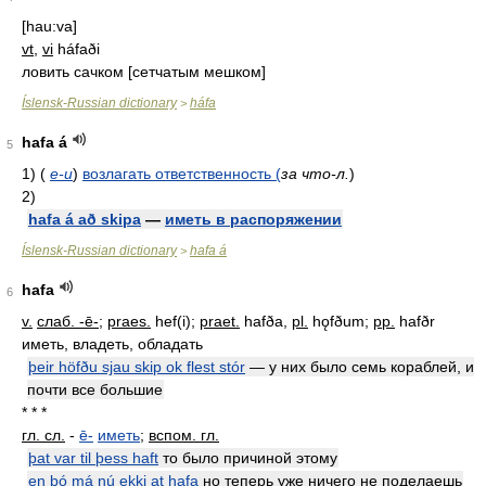
[hau:va]
vt
,
vi
háfaði
ловить сачком [сетчатым мешком]
Íslensk-Russian dictionary
háfa
>
hafa á
5
1) (
e-u
)
возлагать ответственность (
за что-л.
)
2)
hafa á að skipa
—
иметь в распоряжении
Íslensk-Russian dictionary
hafa á
>
hafa
6
v.
слаб. -ē-
;
praes.
hef(i);
praet.
hafða,
pl.
hǫfðum;
pp.
hafðr
иметь, владеть, обладать
þeir höfðu sjau skip ok flest stór
—
у них было семь кораблей, и
почти все большие
* * *
гл. сл.
-
ē-
иметь
;
вспом. гл.
þat var til þess haft
то было причиной этому
en þó má nú ekki at hafa
но теперь уже ничего не поделаешь