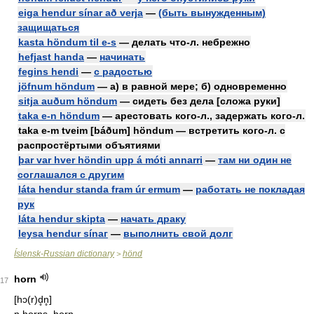
eiga hendur sínar að verja
—
(быть вынужденным)
защищаться
kasta höndum til e-s
— делать что-л. небрежно
hefjast handa
—
начинать
fegins hendi
—
с радостью
jöfnum höndum
— а) в равной мере; б) одновременно
sitja auðum höndum
— сидеть без дела [сложа руки]
taka e-n höndum
— арестовать кого-л., задержать кого-л.
taka e-m tveim [báðum] höndum — встретить кого-л. с
распростёртыми объятиями
þar var hver höndin upp á móti annarri
—
там ни один не
соглашался с другим
láta hendur standa fram úr ermum
—
работать не покладая
рук
láta hendur skipta
—
начать драку
leysa hendur sínаг
—
выполнить свой долг
Íslensk-Russian dictionary
hönd
>
horn
17
[hɔ(r)d̥n̥]