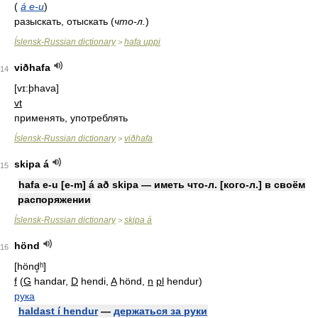
(
á e-u
)
разыскать, отыскать (
что-л.
)
Íslensk-Russian dictionary
hafa uppi
>
viðhafa
14
[vɪ:þhava]
vt
применять, употреблять
Íslensk-Russian dictionary
viðhafa
>
skipa á
15
hafa e-u [e-m] á að skipa — иметь что-л. [кого-л.] в своём
распоряжении
Íslensk-Russian dictionary
skipa á
>
hönd
16
[hönd̥ʰ]
f
(
G
handar,
D
hendi,
A
hönd,
n
pl
hendur)
рука
haldast í hendur
—
держаться за руки