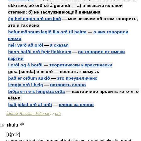
ekki svo, að orð sé á gerandi — а) в незначительной
степени; б) не заслуживающий внимания
ég hef engin orð um það
— мне незачем об этом говорить,
это и так ясно
hefur mönnum legið illa orð til þeirra
—
о них говорили
плохо
mér varð að orði
—
я сказал
hann hafði orð fyrir flokknum
—
он говорил от имени
партии
í orði og á borði
—
теоретически к практически
gera [senda] e-m orð — послать к кому-л.
það er orðum aukið
—
это преувеличено
leggja orð í belg
—
вставить слово
biðja e-n e-s lengstra orða
— настойчиво просить кого-л. о
чём-л.
það jókst orð af orði
—
слово за слово
Íslensk-Russian dictionary
orð
>
skulu
19
[sg̊ʏ:lʏ]
vi
praes sg ind
skal,
praes
pl ind
skulum,
praet
inf
skyldu,
praet