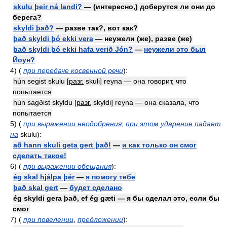
skulu þeir ná landi?
— (интересно,) доберутся ли они до
берега?
skyldi það?
— разве так?, вот как?
það skyldi þó ekki vera
— неужели (же), разве (же)
það skyldi þó ekki hafa verið Jón?
—
неужели это был
Йоун?
4) (
при передаче косвенной речи
):
hún segist skulu [
разг.
skuli] reyna — она говорит, что
попытается
hún sagðist skyldu [
разг.
skyldi] reyna — она сказала, что
попытается
5) (
при выражении неодобрения
;
при этом ударение падает
на
skulu):
að hann skuli geta gert það!
—
и как только он смог
сделать такое!
6) (
при выражении обещания
):
ég skal hjálpa þér
—
я помогу тебе
það skal gert
—
будет сделано
ég skyldi gera það, ef ég gæti — я бы сделал это, если бы
смог
7) (
при повелении
,
предложении
):