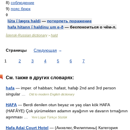
8)
соблюдение
9)
пояс брюк
◊
lúta í lægra haldi
—
потерпеть поражение
hafa hitann í haldinu um e-ð
— беспокоиться о чём-л.
Íslensk-Russian dictionary
hald
>
Страницы
Следующая
→
1
2
3
4
5
6
7
См. также в других словарях:
hafa
— imper. of habban; hafast, hafaþ 2nd and 3rd person
singular …
Old to modern English dictionary
HAFA
— Berdi denilen otun beyaz ve yaş olan kök HAFA
(HAFÂYE) Çok yürümekten adamın ayağının ve davarın tırnağının
aşınması …
Yeni Lügat Türkçe Sözlük
Hafa Adai Court Hotel
— (Анхелес,Филиппины) Категория