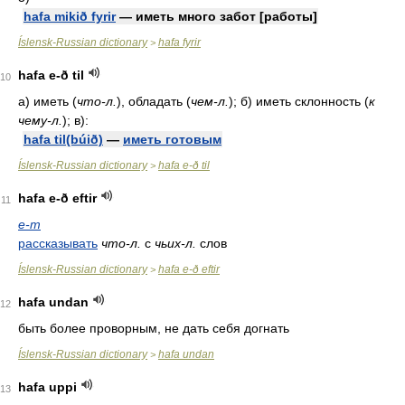
hafa mikið fyrir
— иметь много забот [работы]
Íslensk-Russian dictionary
hafa fyrir
>
hafa e-ð til
10
а) иметь (
что-л.
), обладать (
чем-л.
); б) иметь склонность (
к
чему-л.
); в):
hafa til(búið)
—
иметь готовым
Íslensk-Russian dictionary
hafa e-ð til
>
hafa e-ð eftir
11
e-m
рассказывать
что-л.
с
чьих-л.
слов
Íslensk-Russian dictionary
hafa e-ð eftir
>
hafa undan
12
быть более проворным, не дать себя догнать
Íslensk-Russian dictionary
hafa undan
>
hafa uppi
13