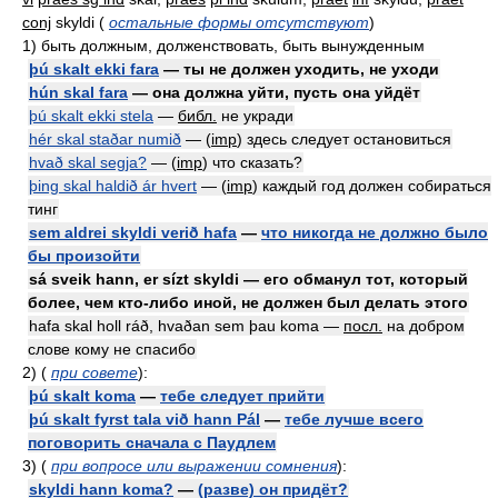
conj
skyldi (
остальные формы отсутствуют
)
1)
быть должным, долженствовать, быть вынужденным
þú skalt ekki fara
— ты не должен уходить, не уходи
hún skal fara
— она должна уйти, пусть она уйдёт
þú skalt ekki stela
—
библ.
не укради
hér skal staðar numið
— (
imp
) здесь следует остановиться
hvað skal segja?
— (
imp
) что сказать?
þing skal haldið ár hvert
— (
imp
) каждый год должен собираться
тинг
sem aldrei skyldi verið hafa
—
что никогда не должно было
бы произойти
sá sveik hann, er sízt skyldi — его обманул тот, который
более, чем кто-либо иной, не должен был делать этого
hafa skal holl ráð, hvaðan sem þau koma —
посл.
на добром
слове кому не спасибо
2) (
при совете
):
þú skalt koma
—
тебе следует прийти
þú skalt fyrst tala við hann Pál
—
тебе лучше всего
поговорить сначала с Паудлем
3) (
при вопросе или выражении сомнения
):
skyldi hann koma?
—
(разве) он придёт?