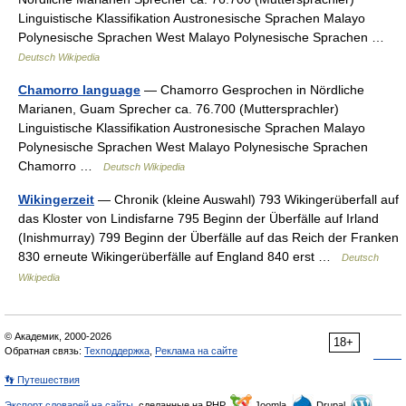
Linguistische Klassifikation Austronesische Sprachen Malayo
Polynesische Sprachen West Malayo Polynesische Sprachen …
Deutsch Wikipedia
Chamorro language
— Chamorro Gesprochen in Nördliche
Marianen, Guam Sprecher ca. 76.700 (Muttersprachler)
Linguistische Klassifikation Austronesische Sprachen Malayo
Polynesische Sprachen West Malayo Polynesische Sprachen
Chamorro …
Deutsch Wikipedia
Wikingerzeit
— Chronik (kleine Auswahl) 793 Wikingerüberfall auf
das Kloster von Lindisfarne 795 Beginn der Überfälle auf Irland
(Inishmurray) 799 Beginn der Überfälle auf das Reich der Franken
830 erneute Wikingerüberfälle auf England 840 erst …
Deutsch
Wikipedia
© Академик, 2000-2026
18+
Обратная связь:
Техподдержка
,
Реклама на сайте
👣 Путешествия
Экспорт словарей на сайты
, сделанные на PHP,
Joomla,
Drupal,