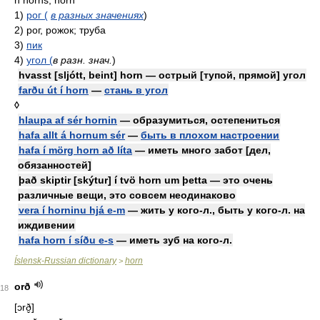
n horns, horn
1)
рог (
в разных значениях
)
2)
рог, рожок; труба
3)
пик
4)
угол (
в разн. знач.
)
hvasst [sljótt, beint] horn — острый [тупой, прямой] угол
farðu út í horn
—
стань в угол
◊
hlaupa af sér hornin
— образумиться, остепениться
hafa allt á hornum sér
—
быть в плохом настроении
hafa í mörg horn að líta
— иметь много забот [дел,
обязанностей]
það skiptir [skýtur] í tvö horn um þetta — это очень
различные вещи, это совсем неодинаково
vera í horninu hjá e-m
— жить у кого-л., быть у кого-л. на
иждивении
hafa horn í síðu e-s
— иметь зуб на кого-л.
Íslensk-Russian dictionary
horn
>
orð
18
[ɔrð̬]