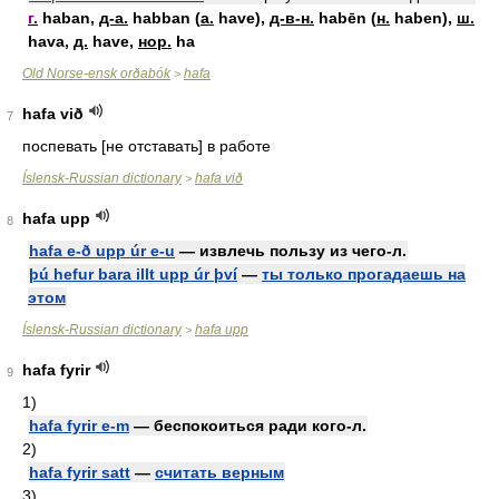
г.
haban,
д-а.
habban (
а.
have),
д-в-н.
habēn (
н.
haben),
ш.
hava,
д.
have,
нор.
ha
Old Norse-ensk orðabók
hafa
>
hafa við
7
поспевать [не отставать] в работе
Íslensk-Russian dictionary
hafa við
>
hafa upp
8
hafa e-ð upp úr e-u
— извлечь пользу из чего-л.
þú hefur bara illt upp úr því
—
ты только прогадаешь на
этом
Íslensk-Russian dictionary
hafa upp
>
hafa fyrir
9
1)
hafa fyrir e-m
— беспокоиться ради кого-л.
2)
hafa fyrir satt
—
считать верным
3)