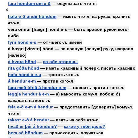
fara höndum um e-ð
— ощупывать что-л.
◊
hafa e-ð undir höndum
— иметь что-л. на руках, хранить
что-л.
vera önnur [hægri] hönd e-s — быть правой рукой кого-
либо
fyrir hönd e-s
— от чьего-л. имени
á hægri [vinstri] hönd — по правую [левую] руку, направо
[налево]
á hvora hönd
—
по обе стороны
rita góða hönd
— иметь красивый почерк, писать красиво
hafa hönd á e-u
— трогать что-л.
á hendur e-m
— против кого-л.
fara með ófrið á hendur e-m
— воевать против кого-л.
leggja hendur á e-n
— а) наносить кому-л. побон; б)
нападать на кого-л.
fela e-ð e-m á hendur
— предоставить [доверить] кому-л.
что-л.
takast e-ð á hendur
— взять на себя что-л.
hvað er þér á höndum?
—
какое у тебя дело?
bera að höndum
— происходить, случаться