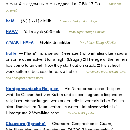
отеля: 4 звездочный отель Адрес: Lot 7 Blk 17 Do …
Каталог
отелей
hafâ
— (A.) [ ﺎﻔﺧ ] gizlilik …
Osmanli Türkçesİ sözlüğü
HAFA'
— Yalın ayak yürümek …
Yeni Lügat Türkçe Sözlük
A'MAK-I HAFA
— Gizlilik derinlikleri …
Yeni Lügat Türkçe Sözlük
huffer
— [“hafa* ] n. a person (teenager) who inhales glue vapors
or some other solvent for a high. (Drugs.) □ The age of the huffers
has come to an end. Now they start out on crack. □ His school
work suffered because he was a huffer …
Dictionary of American slang
and colloquial expressions
Nordgermanische Religion
— Als Nordgermanische Religion
wird die Gesamtheit von Kulten und diesen zugrunde liegenden
religiösen Vorstellungen verstanden, die in vorchristlicher Zeit im
skandinavischen Raum verbreitet waren. Inhaltsverzeichnis 1
Hintergrund 2 Vorwikingische …
Deutsch Wikipedia
Chamorro (Sprache)
— Chamorro Gesprochen in Guam,
Nördliche Marianen Sprecher ca. 76.700 (Muttersprachler)