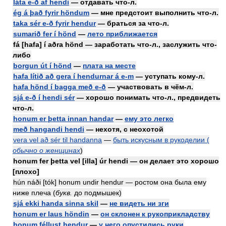
láta e-ð af hendi
— отдавать что-л.
ég á það fyrir höndum
— мне предстоит выполнить что-л.
taka sér e-ð fyrir hendur
— браться за что-л.
sumarið fer í hönd
—
лето приближается
fá [hafa] í aðra hönd — заработать что-л., заслужить что-
либо
borgun út í hönd
—
плата на месте
hafa lítið að gera í hendurnar á e-m
— уступать кому-л.
hafa hönd í bagga með e-ð
— участвовать в чём-л.
sjá e-ð í hendi sér
— хорошо понимать что-л., предвидеть
что-л.
honum er þetta innan handar
—
ему это легко
með hangandi hendi
— нехотя, с неохотой
vera vel að sér til handanna
—
быть искусным в рукоделии (
обычно о женщинах
)
honum fer þetta vel [illa] úr hendi — он делает это xoрошо
[плохо]
hún náði [tók] honum undir hendur — ростом она была ему
ниже плеча (
букв.
до подмышек)
sjá ekki handa sinna skil
—
не видеть ни зги
honum er laus höndin
—
он склонен к рукоприкладству
honum féllust hendur
—
у него опустились руки