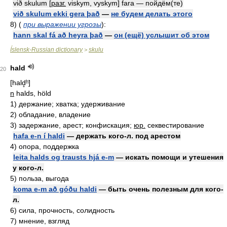
við skulum [
разг.
viskym, vyskym] fara — пойдём(те)
við skulum ekki gera það
—
не будем делать этого
8) (
при выражении угрозы
):
hann skal fá að heyra það
—
он (ещё) услышит об этом
Íslensk-Russian dictionary
skulu
>
hald
20
[hald̥ʰ]
n
halds, höld
1)
держание; хватка; удерживание
2)
обладание, владение
3)
задержание, арест; конфискация;
юр.
секвестирование
hafa e-n í haldi
— держать кого-л. под арестом
4)
опора, поддержка
leita halds og trausts hjá e-m
— искать помощи и утешения
у кого-л.
5)
польза, выгода
koma e-m að góðu haldi
— быть очень полезным для кого-
л.
6)
сила, прочность, солидность
7)
мнение, взгляд