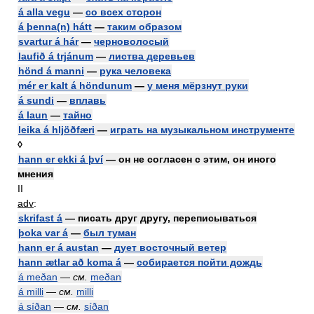
á alla vegu
—
со всех сторон
á þenna(n) hátt
—
таким образом
svartur á hár
—
черноволосый
laufið á trjánum
—
листва деревьев
hönd á manni
—
рука человека
mér er kalt á höndunum
—
у меня мёрзнут руки
á sundi
—
вплавь
á laun
—
тайно
leika á hljöðfæri
—
играть на музыкальном инструменте
◊
hann er ekki á því
— он не согласен с этим, он иного
мнения
II
adv
:
skrifast á
— писать друг другу, переписываться
þoka var á
—
был туман
hann er á austan
—
дует восточный ветер
hann ætlar að koma á
—
собирается пойти дождь
á meðan
—
см.
meðan
á milli
—
см.
milli
á síðan
—
см.
síðan