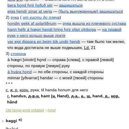
bera hǫnd fyrir hǫfuð sér
—
защищаться
eiga hendr sínar at verja
—
(быть вынужденным) защищаться
2)
рука
(
от кисти до плеча
)
hǫndin gekk af axlarliðnum
—
рука вышла из плечевого сустава
hann hefir á hœgri hendi hring fyrir ofan ǫlnboga
—
на правой
руке у него кольцо выше локтя
var eigi djúpara en þeim tók undir hendr
—
там было так мелко,
что вода достигала не выше подмышек
,
Ld.
21
3)
сторона
á hœgri [vinstri] hǫnd —
справа [слева], с правой [левой]
стороны, по правую [левую] руку
á hvára hǫnd
—
по обе стороны, с каждой стороны
minnar [yðvarrar] handar —
с моей [твоей] стороны
* * *
с.
ж. р.
корн.
рука; til handa honum для него
г.
handus,
д-в-н.
hant (
н.
Hand),
д-а.
,
а.
,
ш.
hand,
д.
,
нор.
hånd
Old Norse-ensk orðabók
hǫnd
>
baggi
3