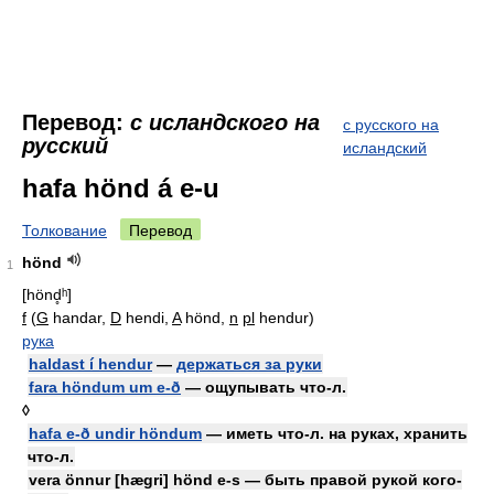
Перевод:
с исландского на
с русского на
русский
исландский
hafa hönd á e-u
Толкование
Перевод
hönd
1
[hönd̥ʰ]
f
(
G
handar,
D
hendi,
A
hönd,
n
pl
hendur)
рука
haldast í hendur
—
держаться за руки
fara höndum um e-ð
— ощупывать что-л.
◊
hafa e-ð undir höndum
— иметь что-л. на руках, хранить
что-л.
vera önnur [hægri] hönd e-s — быть правой рукой кого-