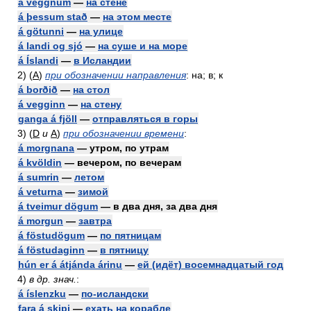
á veggnum
—
на стене
á þessum stað
—
на этом месте
á götunni
—
на улице
á landi og sjó
—
на суше и на море
á Íslandi
—
в Исландии
2)
(
A
)
при обозначении направления
: на; в; к
á borðið
—
на стол
á vegginn
—
на стену
ganga á fjöll
—
отправляться в горы
3) (
D
и
A
)
при обозначении времени
:
á morgnana
— утром, по утрам
á kvöldin
— вечером, по вечерам
á sumrin
—
летом
á veturna
—
зимой
á tveimur dögum
— в два дня, за два дня
á morgun
—
завтра
á föstudögum
—
по пятницам
á föstudaginn
—
в пятницу
hún er á átjánda árinu
—
ей (идёт) восемнадцатый год
4)
в др. знач.
:
á íslenzku
—
по-исландски
fara á skipi
—
ехать на корабле