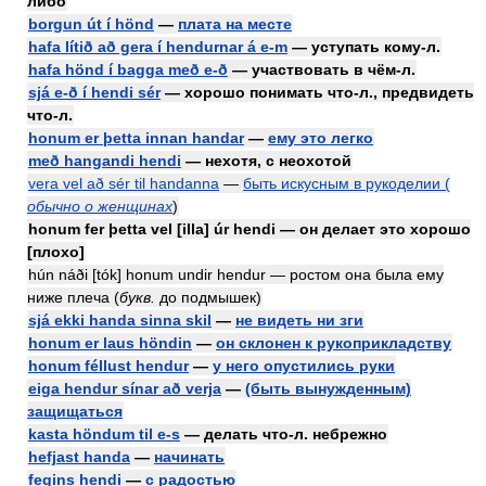
либо
borgun út í hönd
—
плата на месте
hafa lítið að gera í hendurnar á e-m
— уступать кому-л.
hafa hönd í bagga með e-ð
— участвовать в чём-л.
sjá e-ð í hendi sér
— хорошо понимать что-л., предвидеть
что-л.
honum er þetta innan handar
—
ему это легко
með hangandi hendi
— нехотя, с неохотой
vera vel að sér til handanna
—
быть искусным в рукоделии (
обычно о женщинах
)
honum fer þetta vel [illa] úr hendi — он делает это xoрошо
[плохо]
hún náði [tók] honum undir hendur — ростом она была ему
ниже плеча (
букв.
до подмышек)
sjá ekki handa sinna skil
—
не видеть ни зги
honum er laus höndin
—
он склонен к рукоприкладству
honum féllust hendur
—
у него опустились руки
eiga hendur sínar að verja
—
(быть вынужденным)
защищаться
kasta höndum til e-s
— делать что-л. небрежно
hefjast handa
—
начинать
fegins hendi
—
с радостью