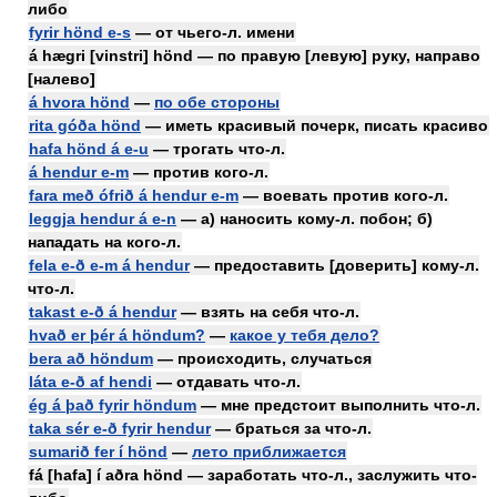
либо
fyrir hönd e-s
— от чьего-л. имени
á hægri [vinstri] hönd — по правую [левую] руку, направо
[налево]
á hvora hönd
—
по обе стороны
rita góða hönd
— иметь красивый почерк, писать красиво
hafa hönd á e-u
— трогать что-л.
á hendur e-m
— против кого-л.
fara með ófrið á hendur e-m
— воевать против кого-л.
leggja hendur á e-n
— а) наносить кому-л. побон; б)
нападать на кого-л.
fela e-ð e-m á hendur
— предоставить [доверить] кому-л.
что-л.
takast e-ð á hendur
— взять на себя что-л.
hvað er þér á höndum?
—
какое у тебя дело?
bera að höndum
— происходить, случаться
láta e-ð af hendi
— отдавать что-л.
ég á það fyrir höndum
— мне предстоит выполнить что-л.
taka sér e-ð fyrir hendur
— браться за что-л.
sumarið fer í hönd
—
лето приближается
fá [hafa] í aðra hönd — заработать что-л., заслужить что-