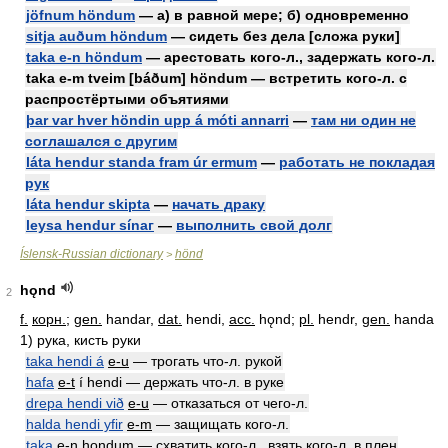
jöfnum höndum
— а) в равной мере; б) одновременно
sitja auðum höndum
— сидеть без дела [сложа руки]
taka e-n höndum
— арестовать кого-л., задержать кого-л.
taka e-m tveim [báðum] höndum — встретить кого-л. с
распростёртыми объятиями
þar var hver höndin upp á móti annarri
—
там ни один не
соглашался с другим
láta hendur standa fram úr ermum
—
работать не покладая
рук
láta hendur skipta
—
начать драку
leysa hendur sínаг
—
выполнить свой долг
Íslensk-Russian dictionary
hönd
>
hǫnd
2
f.
корн.
;
gen.
handar,
dat.
hendi,
acc.
hǫnd;
pl.
hendr,
gen.
handa
1)
рука, кисть руки
taka hendi á
e-u
—
трогать что-л. рукой
hafa
e-t
í hendi —
держать что-л. в руке
drepa hendi við
e-u
—
отказаться от чего-л.
halda hendi yfir
e-m
—
защищать кого-л.
taka
e-n
hǫndum —
схватить кого-л., взять кого-л. в плен