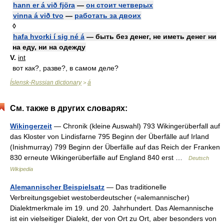
hann er á við fjöra
—
он стоит четверых
vinna á við tvo
—
работать за двоих
◊
hafa hvorki í sig né á
— быть без денег, не иметь денег ни
на еду, ни на одежду
V.
int
вот как?, разве?, в самом деле?
Íslensk-Russian dictionary
á
>
См. также в других словарях:
Wikingerzeit
— Chronik (kleine Auswahl) 793 Wikingerüberfall auf
das Kloster von Lindisfarne 795 Beginn der Überfälle auf Irland
(Inishmurray) 799 Beginn der Überfälle auf das Reich der Franken
830 erneute Wikingerüberfälle auf England 840 erst …
Deutsch
Wikipedia
Alemannischer Beispielsatz
— Das traditionelle
Verbreitungsgebiet westoberdeutscher (=alemannischer)
Dialektmerkmale im 19. und 20. Jahrhundert. Das Alemannische
ist ein vielseitiger Dialekt, der von Ort zu Ort, aber besonders von