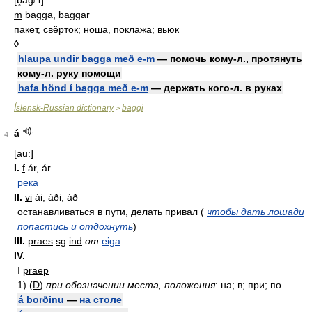
[b̥ag̊ʲ:ɪ]
m
bagga, baggar
пакет, свёрток; ноша, поклажа; вьюк
◊
hlaupa undir bagga með e-m
— помочь кому-л., протянуть
кому-л. руку помощи
hafa hönd í bagga með e-m
— держать кого-л. в руках
Íslensk-Russian dictionary
baggi
>
á
4
[au:]
I.
f
ár, ár
река
II.
vi
ái, áði, áð
останавливаться в пути, делать привал (
чтобы дать лошади
попастись и отдохнуть
)
III.
praes
sg
ind
от
eiga
IV.
I
praep
1)
(
D
)
при обозначении места, положения
: на; в; при; по
á borðinu
—
на столе