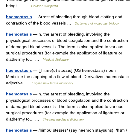
bringt.… …
Deutsch Wikipedia
haemostasis
— Arrest of bleeding through blood clotting and
contraction of the blood vessels …
Dictionary of molecular biology
haemostasis
— n. the arrest of bleeding, involving the
physiological processes of blood coagulation and the contraction
of damaged blood vessels. The term is also applied to various
surgical procedures (for example the application of ligature or
diathermy to… …
Medical dictionary
haemostasis
— [ˌhi:mə(ʊ) steɪsɪs] (US hemostasis) noun
Medicine the stopping of a flow of blood. Derivatives haemostatic
adjective …
English new terms dictionary
haemostasis
— n. the arrest of bleeding, involving the
physiological processes of blood coagulation and the contraction
of damaged blood vessels. The term is also applied to various
surgical procedures (for example the application of ligatures or
diathermy to… …
The new mediacal dictionary
haemostasis
— /himoʊˈsteɪsəs/ (say heemoh staysuhs), /hɛm /