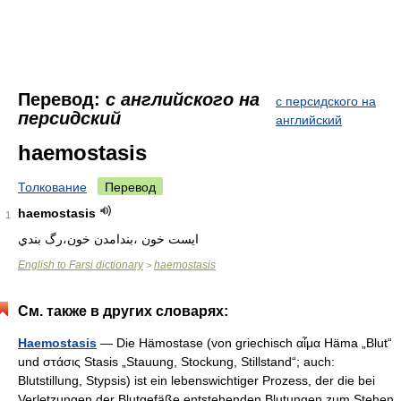
Перевод:
с английского на
с персидского на
персидский
английский
haemostasis
Толкование
Перевод
haemostasis
1
English to Farsi dictionary
haemostasis
>
См. также в других словарях:
Haemostasis
— Die Hämostase (von griechisch αἷμα Häma „Blut“
und στάσις Stasis „Stauung, Stockung, Stillstand“; auch:
Blutstillung, Stypsis) ist ein lebenswichtiger Prozess, der die bei
Verletzungen der Blutgefäße entstehenden Blutungen zum Stehen