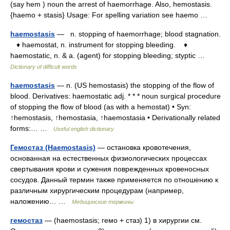
(say hem ) noun the arrest of haemorrhage. Also, hemostasis.
{haemo + stasis} Usage: For spelling variation see haemo …
haemostasis
— n. stopping of haemorrhage; blood stagnation.
♦ haemostat, n. instrument for stopping bleeding. ♦
haemostatic, n. & a. (agent) for stopping bleeding; styptic …
Dictionary of difficult words
haemostasis
— n. (US hemostasis) the stopping of the flow of
blood. Derivatives: haemostatic adj. * * * noun surgical procedure
of stopping the flow of blood (as with a hemostat) • Syn:
↑hemostasis, ↑hemostasia, ↑haemostasia • Derivationally related
forms:… …
Useful english dictionary
Гемостаз (Haemostasis)
— остановка кровотечения,
основанная на естественных физиологических процессах
свертывания крови и сужения поврежденных кровеносных
сосудов. Данный термин также применяется по отношению к
различным хирургическим процедурам (например,
наложению… …
Медицинские термины
гемостаз
— (haemostasis; гемо + стаз) 1) в хирургии см.