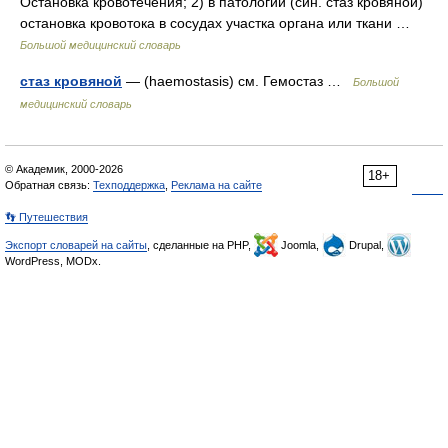
Остановка кровотечения; 2) в патологии (син. стаз кровяной)
остановка кровотока в сосудах участка органа или ткани …
Большой медицинский словарь
стаз кровяной
— (haemostasis) см. Гемостаз …
Большой
медицинский словарь
© Академик, 2000-2026
18+
Обратная связь:
Техподдержка
,
Реклама на сайте
👣 Путешествия
Экспорт словарей на сайты
, сделанные на PHP,
Joomla,
Drupal,
WordPress, MODx.