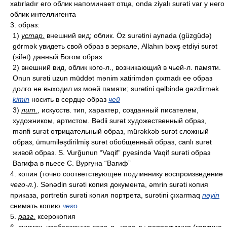
xatırladır его облик напоминает отца, onda ziyalı surəti var у него
облик интеллигента
3. образ:
1)
устар.
внешний вид; облик. Öz surətini aynada (güzgüdə)
görmək увидеть свой образ в зеркале, Allahın bəxş etdiyi surət
(sifət) данный Богом образ
2) внешний вид, облик кого-л., возникающий в чьей-л. памяти.
Onun surəti uzun müddət mənim xatirimdən çıxmadı ее образ
долго не выходил из моей памяти; surətini qəlbində gəzdirmək
kimin
носить в сердце образ
чей
3)
лит.
, искусств. тип, характер, созданный писателем,
художником, артистом. Bədii surət художественный образ,
mənfi surət отрицательный образ, mürəkkəb surət сложный
образ, ümumiləşdirilmiş surət обобщенный образ, canlı surət
живой образ. S. Vurğunun “Vaqif” pyesində Vaqif surəti образ
Вагифа в пьесе С. Вургуна “Вагиф”
4. копия (точно соответствующее подлиннику воспроизведение
чего-л.
). Sənədin surəti копия документа, əmrin surəti копия
приказа, portretin surəti копия портрета, surətini çıxarmaq
nəyin
снимать копию
чего
5.
разг.
ксерокопия