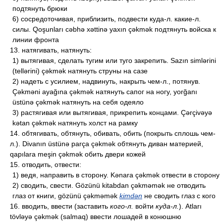
подтянуть брюки
6) сосредоточивая, приблизить, подвести куда-л. какие-л.
силы. Qoşunları cəbhə xəttinə yaxın çəkmək подтянуть войска к
линии фронта
13. натягивать, натянуть:
1) вытягивая, сделать тугим или туго закрепить. Sazın simlərini
(tellərini) çəkmək натянуть струны на сазе
2) надеть с усилием, надвинуть, накрыть чем-л., потянув.
Çəkməni ayağına çəkmək натянуть сапог на ногу, yorğanı
üstünə çəkmək натянуть на себя одеяло
3) растягивая или вытягивая, прикрепить концами. Çərçivəyə
kətan çəkmək натянуть холст на рамку
14. обтягивать, обтянуть, обивать, обить (покрыть сплошь чем-
л.). Divanın üstünə parça çəkmək обтянуть диван материей,
qapılara meşin çəkmək обить двери кожей
15. отводить, отвести:
1) ведя, направить в сторону. Kənara çəkmək отвести в сторону
2) сводить, свести. Gözünü kitabdan çəkməmək не отводить
глаз от книги, gözünü çəkməmək
kimdən
не сводить глаз с кого
16. вводить, ввести (заставить
кого-л.
войти
куда-л.
). Atları
tövləyə çəkmək (salmaq) ввести лошадей в конюшню