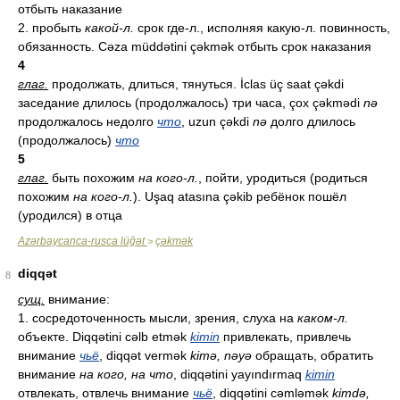
отбыть наказание
2. пробыть
какой-л.
срок где-л., исполняя какую-л. повинность,
обязанность. Cəza müddətini çəkmək отбыть срок наказания
4
глаг.
продолжать, длиться, тянуться. İclas üç saat çəkdi
заседание длилось (продолжалось) три часа, çox çəkmədi
nə
продолжалось недолго
что
, uzun çəkdi
nə
долго длилось
(продолжалось)
что
5
глаг.
быть похожим
на кого-л.
, пойти, уродиться (родиться
похожим
на кого-л.
). Uşaq atasına çəkib ребёнок пошёл
(уродился) в отца
Azərbaycanca-rusca lüğət
çəkmək
>
diqqət
8
сущ.
внимание:
1. сосредоточенность мысли, зрения, слуха на
каком-л.
объекте. Diqqətini cəlb etmək
kimin
привлекать, привлечь
внимание
чьё
, diqqət vermək
kimə, nəyə
обращать, обратить
внимание
на кого, на что
, diqqətini yayındırmaq
kimin
отвлекать, отвлечь внимание
чьё
, diqqətini cəmləmək
kimdə,