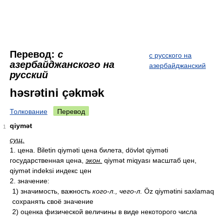
Перевод:
с
с русского на
азербайджанского на
азербайджанский
русский
həsrətini çəkmək
Толкование
Перевод
qiymət
1
сущ.
1. цена. Biletin qiyməti цена билета, dövlət qiyməti
государственная цена,
экон.
qiymət miqyası масштаб цен,
qiymət indeksi индекс цен
2. значение:
1) значимость, важность
кого-л., чего-л.
Öz qiymətini saxlamaq
сохранять своё значение
2) оценка физической величины в виде некоторого числа