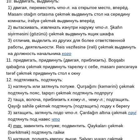
10. выдвигать, выдвинуть:
1) двигая, переместить
что-л.
на открытое место, вперёд.
Masanı otağın ortasına çəkmək выдвинуть стол на середину
комнаты, irəliyə çəkmək выдвинуть вперёд
2) вытаскивать, извлекать изнутри наружу
что-л.
Şkafın
siyirməsini (gözünü) çəkmək выдвинуть ящик шкафа
3) отличив, выделить из других для более ответственной
работы, деятельности. Rəis vəzifəsinə (irəli) çəkmək выдвинуть
на должность начальника
кого
11. придвигать, придвинуть (двигая, приблизить). Boşqabı
qabağına çəkmək придвинуть тарелку с себе, masanı pəncərəyə
tərəf çəkmək придвинуть стол к окну
12. подтягивать, подтянуть:
1) натянуть или затянуть потуже. Qurşağını (kəmərini) çəkmək
подтянуть пояс, tapqırı çəkmək подтянуть подпругу
2) таща, волоча, приблизить к
кому-л., чему-л.
; подтащить.
Qayığı sahilə çəkmək подтянуть (подтащить) лодку к берегу
3) затащить, затянуть подо
что-л.
Çardağın altına çəkmək
nəyi
подтянуть под навес
что
4)
тех.
завинтить потуже; подвинтить. Qaykaları çəkmək
(bərkitmək) подтянуть гайки
5) натянув, поднять кверху, выше. Şalvarı yuxarı çəkmək