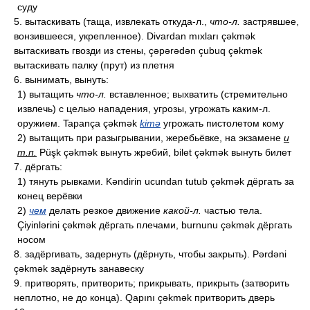
суду
5. вытаскивать (таща, извлекать откуда-л.,
что-л.
застрявшее,
вонзившееся, укрепленное). Divardan mıxları çəkmək
вытаскивать гвозди из стены, çəpərədən çubuq çəkmək
вытаскивать палку (прут) из плетня
6. вынимать, вынуть:
1) вытащить
что-л.
вставленное; выхватить (стремительно
извлечь) с целью нападения, угрозы, угрожать каким-л.
оружием. Tapança çəkmək
kimə
угрожать пистолетом кому
2) вытащить при разыгрывании, жеребьёвке, на экзамене
и
т.п.
Püşk çəkmək вынуть жребий, bilet çəkmək вынуть билет
7. дёргать:
1) тянуть рывками. Kəndirin ucundan tutub çəkmək дёргать за
конец верёвки
2)
чем
делать резкое движение
какой-л.
частью тела.
Çiyinlərini çəkmək дёргать плечами, burnunu çəkmək дёргать
носом
8. задёргивать, задернуть (дёрнуть, чтобы закрыть). Pərdəni
çəkmək задёрнуть занавеску
9. притворять, притворить; прикрывать, прикрыть (затворить
неплотно, не до конца). Qapını çəkmək притворить дверь