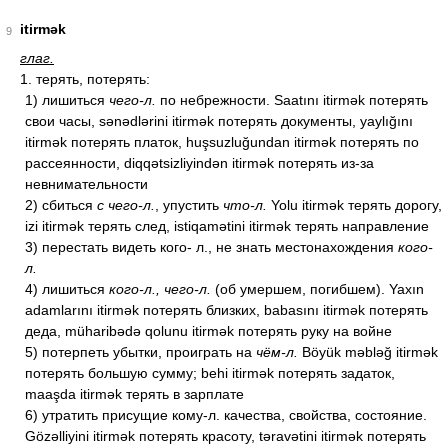
itirmək
9
глаг.
1. терять, потерять:
1) лишиться
чего-л.
по небрежности. Saatını itirmək потерять
свои часы, sənədlərini itirmək потерять документы, yaylığını
itirmək потерять платок, huşsuzluğundan itirmək потерять по
рассеянности, diqqətsizliyindən itirmək потерять из-за
невнимательности
2) сбиться
с чего-л.
, упустить
что-л.
Yolu itirmək терять дорогу,
izi itirmək терять след, istiqamətini itirmək терять направление
3) перестать видеть кого- л., не знать местонахождения
кого-
л.
4) лишиться
кого-л., чего-л.
(об умершем, погибшем). Yaxın
adamlarını itirmək потерять близких, babasını itirmək потерять
деда, müharibədə qolunu itirmək потерять руку на войне
5) потерпеть убытки, проиграть на
чём-л.
Böyük məbləğ itirmək
потерять большую сумму; behi itirmək потерять задаток,
maaşda itirmək терять в зарплате
6) утратить присущие кому-л. качества, свойства, состояние.
Gözəlliyini itirmək потерять красоту, təravətini itirmək потерять