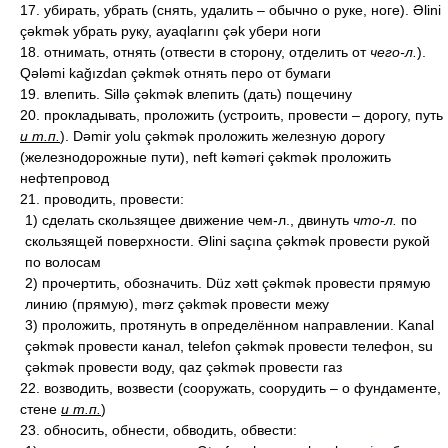
17. убирать, убрать (снять, удалить – обычно о руке, ноге). Əlini
çəkmək убрать руку, ayaqlarını çək убери ноги
18. отнимать, отнять (отвести в сторону, отделить от
чего-л.
).
Qələmi kağızdan çəkmək отнять перо от бумаги
19. влепить. Sillə çəkmək влепить (дать) пощечину
20. прокладывать, проложить (устроить, провести – дорогу, путь
и т.п.
). Dəmir yolu çəkmək проложить железную дорогу
(железнодорожные пути), neft kəməri çəkmək проложить
нефтепровод
21. проводить, провести:
1) сделать скользящее движение чем-л., двинуть
что-л.
по
скользящей поверхности. Əlini saçına çəkmək провести рукой
по волосам
2) прочертить, обозначить. Düz xətt çəkmək провести прямую
линию (прямую), mərz çəkmək провести межу
3) проложить, протянуть в определённом направлении. Kanal
çəkmək провести канал, telefon çəkmək провести телефон, su
çəkmək провести воду, qaz çəkmək провести газ
22. возводить, возвести (сооружать, соорудить – о фундаменте,
стене
и т.п.
)
23. обносить, обнести, обводить, обвести: