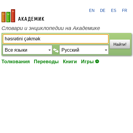
EN
DE
ES
FR
academic.ru
Словари и энциклопедии на Академике
Найти!
Толкования
Переводы
Книги
Игры ⚽