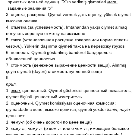
принятых для неё единиц. “X”ın verilmiş qiymətləri
мат.
заданные значения “х”
3. оценка, расценка. Qiymət vermək дать оценку, yüksək qiymət
высокая оценка
4. отметка (за успеваемость). İmtahandan yaxşı qiymət almaq
получить хорошую отметку на экзамене
5. такса (установленная расценка товаров или норма оплаты
чего-л.
). Yüklərin daşınma qiyməti такса на перевозку грузов
6. ценность. Qiyməti göstərilmiş banderol бандероль с
объявленной ценностью
7. стоимость (денежное выражение ценности вещи). Alınmış
şeyin qiyməti (dəyəri) стоимость купленной вещи
II
прил.
1.
экон.
ценностный. Qiymət göstəricisi ценностный показатель,
qiymət ölçüsü ценностный измеритель
2. оценочный. Qiymət komissiyası оценочная комиссия;
qiymətdədir в цене; высоко ценится; qiyməti yoxdur
kimin, nəyin
цены нет:
1. чему-л (об очень дорогой по цене вещи)
2.
кому-л., чему-л.
(
о ком-л.
или о чем-л., имеющем большое
значение, ценном в каком-л. отношении); qiymət vermək: 1.