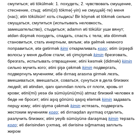
смутиться; əti tökülmək: 1. похудеть; 2. чувствовать смущение,
стеснение, стыд: ətimi(zi) tökmə(-yin) не смущай(-те) меня
(нас); ətin tökülsün! хоть стыдись! Bir köynək ət tökmək сильно
смущаться, смутиться (испытывать неловкость,
замешательство), стыдиться; adamın əti tökülür уши вянут;
ətdən düşmək похудеть, спадать, спасть с тела; ətə dönmək
становиться, стать инертным, вялым; ətə gəlmək немного
поправиться, ətə gətirmək
kimi
откармливать
кого
; ətim ürpəşdi
волосы у меня дыбом стали; əti çimçişmək
kimin
брезговать,
брезгать, испытывать отвращение; ətini kəsmək (didmək)
kimin
сильно мучить кого; ətini şişə çəkmək
kimin
подвергать,
подвергнуть мучениям; ətlə dırnaq arasına girmək лезть,
вмешиваться, вмешаться, соваться, сунуться в дела близких
людей; əti ətindən, qanı qanından плоть от плоти, кровь от
крови; ətini(mi) yesə də sümüyünü(mü) atmaz близкий человек в
беде не бросит; ətini aşıq gönünü qaşıq eləmək
kimin
задавать
перцу кому; ətini qiymə çəkmək
kimin
истязать, подвергать
жестоким мучениям
кого
; əti dırnaqdan ayırmaq отделить,
разлучить близких; ətini yeyib sümüyünə daraşmaq
kimin
терзать
кого
; əti dərisindən çıxmaq, əti dərisinə sığmamaq заплыть
жиром