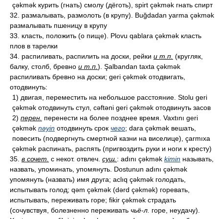
çəkmək курить (гнать) смолу (дёготь), spirt çəkmək гнать спирт
32. размалывать, размолоть (в крупу). Buğdadan yarma çəkmək
размалывать пшеницу в крупу
33. класть, положить (о пище). Plovu qablara çəkmək класть
плов в тарелки
34. распиливать, распилить на доски, рейки
и т.п.
(кругляк,
балку, столб, бревно
и т.п.
). Şalbandan taxta çəkmək
распиливать бревно на доски; geri çəkmək отодвигать,
отодвинуть:
1) двигая, переместить на небольшое расстояние. Stolu geri
çəkmək отодвинуть стул, cəftəni geri çəkmək отодвинуть засов
2)
перен.
перенести на более позднее время. Vaxtını geri
çəkmək
nəyin
отодвинуть срок
чего
; dara çəkmək вешать,
повесить (подвергнуть смертной казни на виселице), çarmıxa
çəkmək распинать, распять (пригвоздить руки и ноги к кресту)
35.
в сочет.
с некот. отвлеч.
сущ.
: adını çəkmək
kimin
называть,
назвать, упоминать, упомянуть. Dostunun adını çəkmək
упомянуть (назвать) имя друга; aclıq çəkmək голодать,
испытывать голод; qəm çəkmək (dərd çəkmək) горевать,
испытывать, переживать горе; fikir çəkmək страдать
(сочувствуя, болезненно переживать
чьё-л.
горе, неудачу).