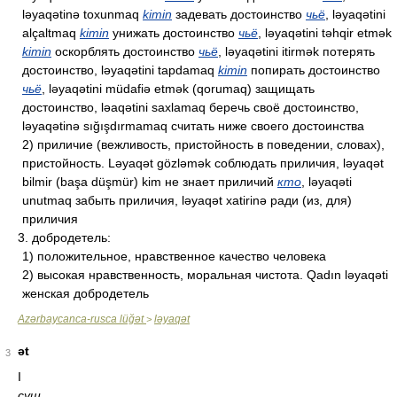
ləyaqətinə toxunmaq
kimin
задевать достоинство
чьё
, ləyaqətini
alçaltmaq
kimin
унижать достоинство
чьё
, ləyaqətini təhqir etmək
kimin
оскорблять достоинство
чьё
, ləyaqətini itirmək потерять
достоинство, ləyaqətini tapdamaq
kimin
попирать достоинство
чьё
, ləyaqətini müdafiə etmək (qorumaq) защищать
достоинство, ləaqətini saxlamaq беречь своё достоинство,
ləyaqətinə sığışdırmamaq считать ниже своего достоинства
2) приличие (вежливость, пристойность в поведении, словах),
пристойность. Ləyaqət gözləmək соблюдать приличия, ləyaqət
bilmir (başa düşmür) kim не знает приличий
кто
, ləyaqəti
unutmaq забыть приличия, ləyaqət xatirinə ради (из, для)
приличия
3. добродетель:
1) положительное, нравственное качество человека
2) высокая нравственность, моральная чистота. Qadın ləyaqəti
женская добродетель
Azərbaycanca-rusca lüğət
ləyaqət
>
ət
3
I
сущ.