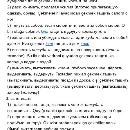
ayağından tutub çəkmək тащить
кого-л.
за ноги
2)
разг.
снимать, прилагая усилия (плотно прилегающую
одежду, обувь). Çəkmələrini ayağından çəkmək тащить сапоги с
ног
3) тянуть за собой, вести силой тяги, вести за собой силой. O
biri otağa çəkmək
kimi
тащить в другую комнату кого
4) заставлять или убеждать
кого-л.
идти
куда-л.
, вести с собой
куда-л.
Evə çəkmək
kimi
тащить в дом
кого
5) извлекать
откуда-л.
, поднимать на поверхность (
что-л.
тяжелое). Su ilə dolu vedrəni quyudan çəkmək тащить из
колодца ведро с водой
6) вынимать, вытаскивать
что-л.
глубоко засевшее, дёргать,
выдёргивать, выдернуть. Taxtadan mıxları çəkmək тащить
(вытаскивать, выдергивать) гвозди из доски, dişi çəkmək тащить
(выдёргивать, дёргать) зуб, tikanı çəkmək тащить (вытаскивать)
занозу (колючку)
3. вытягивать:
1) только несов. таща, извлекать
что-л. откуда-л.
,
вытаскивать. Qayığı sahilə çəkmək вытягивать лодку на берег
2) перемещать
что-л.
, двигая с усилием (обычно при
подъёме на гору). Öküzlər arabanı yoxuşa çəkirdilər волы
(быки) вытягивали арбу на подъем