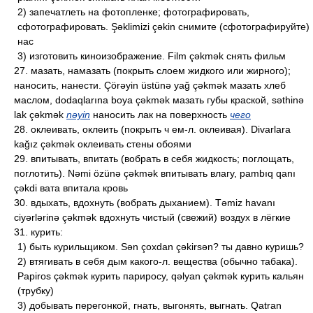
2) запечатлеть на фотопленке; фотографировать,
сфотографировать. Şəklimizi çəkin снимите (сфотографируйте)
нас
3) изготовить киноизображение. Film çəkmək снять фильм
27. мазать, намазать (покрыть слоем жидкого или жирного);
наносить, нанести. Çörəyin üstünə yağ çəkmək мазать хлеб
маслом, dodaqlarına boya çəkmək мазать губы краской, səthinə
lak çəkmək
nəyin
наносить лак на поверхность
чего
28. оклеивать, оклеить (покрыть ч ем-л. оклеивая). Divarlara
kağız çəkmək оклеивать стены обоями
29. впитывать, впитать (вобрать в себя жидкость; поглощать,
поглотить). Nəmi özünə çəkmək впитывать влагу, pambıq qanı
çəkdi вата впитала кровь
30. вдыхать, вдохнуть (вобрать дыханием). Təmiz havanı
ciyərlərinə çəkmək вдохнуть чистый (свежий) воздух в лёгкие
31. курить:
1) быть курильщиком. Sən çoxdan çəkirsən? ты давно куришь?
2) втягивать в себя дым какого-л. вещества (обычно табака).
Papiros çəkmək курить париросу, qəlyan çəkmək курить кальян
(трубку)
3) добывать перегонкой, гнать, выгонять, выгнать. Qatran