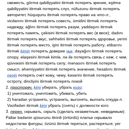
свежесть, görmə qabiliyyatini itirmək потерять зрение, eşitmə
qabiliyyatini itirmək потерять слух, nüfuzunu itirmək потерять
авторитет, hüququnu itirmək потерять право на
что-л.
,
vicdanını itirmək потерять совесть, ümidini itirmək потерять
надежду, ağlını itirmək потерять разум, yaddaşını itirmək
потерять память, çəkisini itirmək потерять вес (в весе); dadını
itirmək потерять вкус, səhhətini itirmək потерять здоровье, yerini
itirmək потерять место, işini itirmək потерять работу; etibarını
itirmək
kimin
потерять доверие
чье
, dayağını itirmək потерять
опору, əlaqəsini itirmək
kimlə, nə ilə
потерять связь
с кем, с чем
,
qüvvəsini itirmək потерять силу; mənasını itirmək потерять
смысл, əhəmiyyətini itirmək потерять значение, hesabını itirmək
nəyin
потерять счет кому, чему, kəsərini itirmək потерять
остроту, dincliyini itirmək потерять покой
2.
простореч.
kimi
убирать, убрать
кого
:
1) уничтожать, уничтожить, убивать, убить
2) haradan устранять, устранить, выгонять, выгнать откуда-л.
Vəzifədən itirmək
kimi
убрать (снять) с должности кого
3.
перен.
скрывать, скрыть (сделать незаметным, невидимым).
Paltar bədənin qüsurunu itirirdi (örtürdü) платье скрывало
недостатки фигуры; özünü itirmək теряться, растеряться; yer