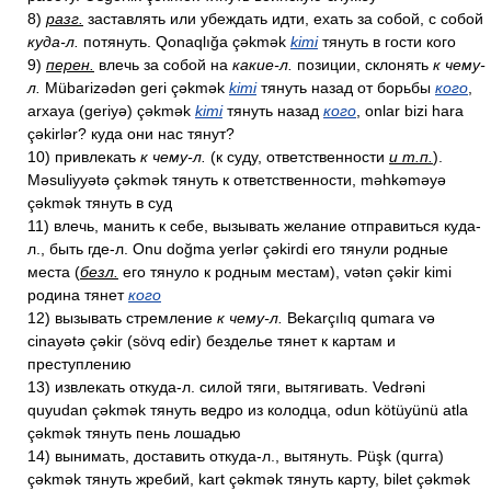
8)
разг.
заставлять или убеждать идти, ехать за собой, с собой
куда-л.
потянуть. Qonaqlığa çəkmək
kimi
тянуть в гости кого
9)
перен.
влечь за собой на
какие-л.
позиции, склонять
к чему-
л.
Mübarizədən geri çəkmək
kimi
тянуть назад от борьбы
кого
,
arxaya (geriyə) çəkmək
kimi
тянуть назад
кого
, onlar bizi hara
çəkirlər? куда они нас тянут?
10) привлекать
к чему-л.
(к суду, ответственности
и т.п.
).
Məsuliyyətə çəkmək тянуть к ответственности, məhkəməyə
çəkmək тянуть в суд
11) влечь, манить к себе, вызывать желание отправиться куда-
л., быть где-л. Onu doğma yerlər çəkirdi его тянули родные
места (
безл.
его тянуло к родным местам), vətən çəkir kimi
родина тянет
кого
12) вызывать стремление
к чему-л.
Bekarçılıq qumara və
cinayətə çəkir (sövq edir) безделье тянет к картам и
преступлению
13) извлекать откуда-л. силой тяги, вытягивать. Vedrəni
quyudan çəkmək тянуть ведро из колодца, odun kötüyünü atla
çəkmək тянуть пень лошадью
14) вынимать, доставить откуда-л., вытянуть. Püşk (qurra)
çəkmək тянуть жребий, kart çəkmək тянуть карту, bilet çəkmək