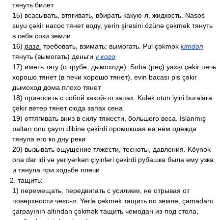
тянуть билет
15) всасывать, втягивать, вбирать какую-л. жидкость. Nasos
suyu çəkir насос тянет воду, yerin şirəsini özünə çəkmək тянуть
в себя соки земли
16)
разг.
требовать, взимать; вымогать. Pul çəkmək
kimdən
тянуть (вымогать) деньги
у кого
17) иметь тягу (о трубе, дымоходе). Soba (peç) yaxşı çəkir печь
хорошо тянет (в печи хорошо тянет), evin bacası pis çəkir
дымоход дома плохо тянет
18) приносить с собой какой-то запах. Külək otun iyini buralara
çəkir ветер тянет сюда запах сена
19) оттягивать вниз в силу тяжести, большого веса. İslanmış
paltarı onu çayın dibinə çəkirdi промокшая на нём одежда
тянула его ко дну реки
20) вызывать ощущение тяжести, тесноты, давления. Köynək
ona dar idi və yeriyərkən çiyinləri çəkirdi рубашка была ему узка
и тянула при ходьбе плечи
2. тащить:
1) перемещать, передвигать с усилием, не отрывая от
поверхности
чего-л.
Yerlə çəkmək тащить по земле, çamadanı
çarpayının altından çəkmək тащить чемодан из-под стола,