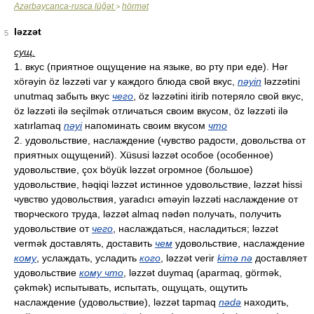
Azərbaycanca-rusca lüğət
hörmət
>
ləzzət
5
сущ.
1. вкус (приятное ощущение на языке, во рту при еде). Hər
xörəyin öz ləzzəti var у каждого блюда свой вкус,
nəyin
ləzzətini
unutmaq забыть вкус
чего
, öz ləzzətini itirib потеряло свой вкус,
öz ləzzəti ilə seçilmək отличаться своим вкусом, öz ləzzəti ilə
xatırlamaq
nəyi
напоминать своим вкусом
что
2. удовольствие, наслаждение (чувство радости, довольства от
приятных ощущений). Xüsusi ləzzət особое (особенное)
удовольствие, çox böyük ləzzət огромное (большое)
удовольствие, həqiqi ləzzət истинное удовольствие, ləzzət hissi
чувство удовольствия, yaradıcı əməyin ləzzəti наслаждение от
творческого труда, ləzzət almaq nədən получать, получить
удовольствие от
чего
, наслаждаться, насладиться; ləzzət
vermək доставлять, доставить
чем
удовольствие, наслаждение
кому
, услаждать, усладить
кого
, ləzzət verir
kimə nə
доставляет
удовольствие
кому что
, ləzzət duymaq (aparmaq, görmək,
çəkmək) испытывать, испытать, ощущать, ощутить
наслаждение (удовольствие), ləzzət tapmaq
nədə
находить,