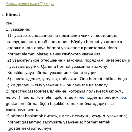
Azərbaycanca-rusca lüğət
ət
>
hörmət
4
сущ.
1. уважение:
1) чувство, основанное на признании чьих-л. достоинств,
заслуг, качеств; почёт, почтение. Böyüyə hörmət уважение к
старшим, ata-anaya hörmət уважение к родителям, dərin
hörmət ələməti olaraq в знак глубокого уважения
2) уважительное отношение к законам, порядкам, интересам и
чувствам других. Qanuna hörmət уважение к закону,
Konstitusiyaya hörmət уважение к Конституции
3) снисхождение, уступка, поблажка. Ona hörmət etdikcə başa
çıxır делаешь ему уважение – он садится на голову
2. престиж (авторитет, влияние, которым пользуется
кто-л.,
что-л.
), честь. Hörmətini qaldırmaq
kimin
поднять престиж
чей
,
göstərilən hörmət üçün təşəkkür etmək поблагодарить за
оказанную честь
◊ hörmət bəsləmək питать, иметь к
кому-л., чему-л.
уважение;
hörmət qazanmaq заслужить уважение; hörmət etmək
(göstərmək)
kimə, nəyə