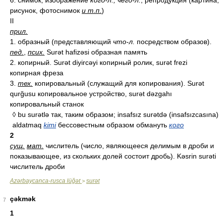
6. снимок, изображение
кого-л., чего-л.
; репродукция (картина,
рисунок, фотоснимок
и т.п.
)
II
прил.
1. образный (представляющий
что-л.
посредством образов).
пед.
,
псих.
Surət hafizəsi образная память
2. копирный. Surət diyircəyi копирный ролик, surət frezi
копирная фреза
3.
тех.
копировальный (служащий для копирования). Surət
qurğusu копировальное устройство, surət dəzgahı
копировальный станок
◊ bu surətlə так, таким образом; insafsız surətdə (insafsızcasına)
aldatmaq
kimi
бессовестным образом обмануть
кого
2
сущ.
мат.
числитель (число, являющееся делимым в дроби и
показывающее, из скольких долей состоит дробь). Kəsrin surəti
числитель дроби
Azərbaycanca-rusca lüğət
surət
>
çəkmək
7
1