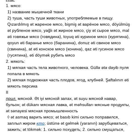
1. мясо:
1) название мышечной ткани
2) туша, часть туши животных, употребляемые в пищу.
Qızardılmış ət жареное мясо, bişmiş ət варёное мясо, döyülmüş
ət рубленое мясо, yağlı ət жирное мясо, çiy ət сырое мясо, mal
əti говяжье мясо (говядина), toyuq əti куриное мясо (курятина),
qoyun əti баранье мясо (баранина), donuz əti свиное мясо
(свинина), at əti конское мясо (конина), qaz əti гусиное мясо
(гусятина), əti döymək рубить мясо
2. мякоть:
1) мягкая часть тела животного, человека. Güllə ətə dəyib пуля
попала в мякоть
2) мягкая подкожная часть плодов, ягод, клубней. Şaftalının əti
мякоть персика
II
прил.
мясной. Ət iyi мясной запах, ət suyu мясной навар,
бульон; ət dükanı мясная лавка, ət məhsulları мясные продукты,
ət sənayesi мясная промышленность
◊ ət asmaq варить мясо; ət basıb kimi сильно поправился,
заплыл жиром
кто
; üstünə ət gəlmək (yaranın) зарубцеваться,
зажить; ət tökmək: 1. сильно похудеть; 2. сильно смущаться,