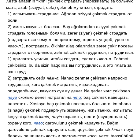
Xəstə anasının fikrini çəkmək страдать (переживать) за больную
мать; əzab (əziyyət, cəfa) çəkmək мучиться, страдать:
1) испытывать страдание. Ağrıdan əziyyət çəkmək страдать от
боли
2) иметь какую-л. болезнь. Baş ağrılarından əziyyət çəkmək
страдать головными болями, zərər (ziyan) çəkmək страдать
(подвергаться чему-л. неприятному, терпеть ущерб, урон от
чего-л.
), пострадать. Əkinlər alaq otlarından zərər çəkir посевы
страдают от сорняков; zəhmət çəkmək трудиться, потрудиться:
1) прилагать усилия, чтобы создать, сделать
что-л.
Zəhmət
çəkibsiniz, bu da sizin haqqınız вы потрудились, а это плата за
ваш труд
2) затруднять себя
чём-л.
Nahaq zəhmət çəkirsən напрасно
трудишься; xərc çəkmək истратить, израсходовать
определённую, какуюто сумму денег. Nə qədər xərc çəkibsən
nəyə
сколько денег истратил на
что
; baş çəkmək навещать,
навестить. Xəstəyə baş çəkmək навещать больного; imtahana
(sınağa) çəkmək подвергнуть экзамену, испытанию, испытать;
keşiyini çəkmək
kimin, nəyin
охранять, нести (осуществлять)
охрану кого,
чего
; qarovulunu çəkmək караулить. Bağın
qarovulunu çəkmək караулить сад; qeyrətini çəkmək
kimin, nəyin
беречь, защищать честь и достоинство
кого, чего
; təəssübünü