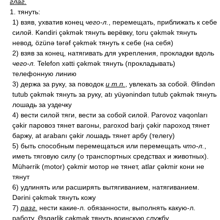
глаг.
1. тянуть:
1) взяв, ухватив конец
чего-л.
, перемещать, приближать к себе
силой. Kəndiri çəkmək тянуть верёвку, toru çəkmək тянуть
невод, özünə tərəf çəkmək тянуть к себе (на себя)
2) взяв за конец, натягивать для укрепления, прокладки вдоль
чего-л.
Telefon xətti çəkmək тянуть (прокладывать)
телефонную линию
3) держа за руку, за поводок
и т.п.
, увлекать за собой. Əlindən
tutub çəkmək тянуть за руку, atı yüyənindən tutub çəkmək тянуть
лошадь за уздечку
4) вести силой тяги, вести за собой силой. Parovoz vaqonları
çəkir паровоз тянет вагоны, paroxod barjı çəkir пароход тянет
баржу, at arabanı çəkir лошадь тянет арбу (телегу)
5) быть способным перемещаться или перемещать
что-л.
,
иметь тяговую силу (о транспортных средствах и животных).
Mühərrik (motor) çəkmir мотор не тянет, atlar çəkmir кони не
тянут
6) удлинять или расширять вытягиванием, натягиванием.
Dərini çəkmək тянуть кожу
7)
разг.
нести какие-л. обязанности, выполнять какую-л.
работу. Əsgərlik çəkmək тянуть воинскую службу