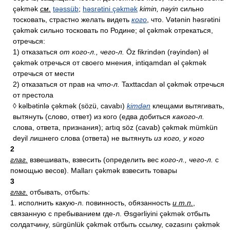
çəkmək
см.
təəssüb
;
həsrətini çəkmək
kimin, nəyin
сильно
тосковать, страстно желать видеть
кого
, что. Vətənin həsrətini
çəkmək сильно тосковать по Родине; əl çəkmək отрекаться,
отречься:
1) отказаться
от кого-л., чего-л.
Öz fikrindən (rəyindən) əl
çəkmək отречься от своего мнения, intiqamdan əl çəkmək
отречься от мести
2) отказаться от прав на
что-л.
Taxttacdan əl çəkmək отречься
от престола
◊ kəlbətinlə çəkmək (sözü, cavabı)
kimdən
клещами вытягивать,
вытянуть (слово, ответ) из кого (едва добиться
какого-л.
слова, ответа, признания); artıq söz (cavab) çəkmək mümkün
deyil лишнего слова (ответа) не вытянуть
из кого, у кого
2
глаг.
взвешивать, взвесить (определить вес
кого-л., чего-л.
с
помощью весов). Malları çəkmək взвесить товары
3
глаг.
отбывать, отбыть:
1. исполнить какую-л. повинность, обязанность
и т.п.
,
связанную с пребыванием где-л. Əsgərliyini çəkmək отбыть
солдатчину, sürgünlük çəkmək отбыть ссылку, cəzasını çəkmək