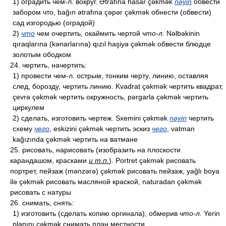
1) оградить чем-л. вокруг. Ətrafına hasar çəkmək
nəyin
обвести
забором что, bağın ətrafına çəpər çəkmək обнести (обвести)
сад изгородью (оградой)
2)
что
чем очертить, окаймить чертой
что-л.
Nəlbəkinin
qıraqlarına (kənarlarına) qızıl haşiyə çəkmək обвести блюдце
золотым ободком
24. чертить, начертить:
1) провести чем-л. острым, тонким черту, линию, оставляя
след, борозду, чертить линию. Kvadrat çəkmək чертить квадрат,
çevrə çəkmək чертить окружность, pərgarla çəkmək чертить
циркулем
2) сделать, изготовить чертеж. Sxemini çəkmək
nəyin
чертить
схему
чего
, eskizini çəkmək чертить эскиз
чего
, vatman
kağızında çəkmək чертить на ватмане
25. рисовать, нарисовать (изобразить на плоскости
карандашом, красками
и т.п.
). Portret çəkmək рисовать
портрет, пейзаж (mənzərə) çəkmək рисовать пейзаж, yağlı boya
ilə çəkmək рисовать масляной краской, naturadan çəkmək
рисовать с натуры
26. снимать, снять:
1) изготовить (сделать копию оргинала), обмерив
что-л.
Yerin
planını çəkmək снимать план местности