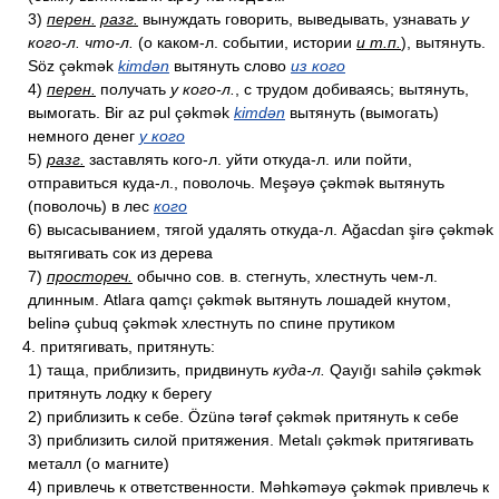
3)
перен.
разг.
вынуждать говорить, выведывать, узнавать
у
кого-л. что-л.
(о каком-л. событии, истории
и т.п.
), вытянуть.
Söz çəkmək
kimdən
вытянуть слово
из кого
4)
перен.
получать
у кого-л.
, с трудом добиваясь; вытянуть,
вымогать. Bir az pul çəkmək
kimdən
вытянуть (вымогать)
немного денег
у кого
5)
разг.
заставлять кого-л. уйти откуда-л. или пойти,
отправиться куда-л., поволочь. Meşəyə çəkmək вытянуть
(поволочь) в лес
кого
6) высасыванием, тягой удалять откуда-л. Ağacdan şirə çəkmək
вытягивать сок из дерева
7)
простореч.
обычно сов. в. стегнуть, хлестнуть чем-л.
длинным. Atlara qamçı çəkmək вытянуть лошадей кнутом,
belinə çubuq çəkmək хлестнуть по спине прутиком
4. притягивать, притянуть:
1) таща, приблизить, придвинуть
куда-л.
Qayığı sahilə çəkmək
притянуть лодку к берегу
2) приблизить к себе. Özünə tərəf çəkmək притянуть к себе
3) приблизить силой притяжения. Metalı çəkmək притягивать
металл (о магните)
4) привлечь к ответственности. Məhkəməyə çəkmək привлечь к