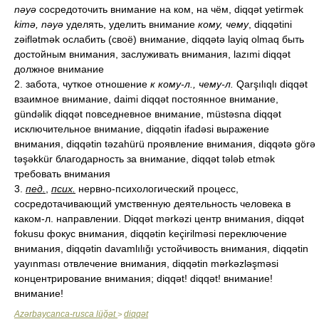
nəyə
сосредоточить внимание на ком, на чём, diqqət yetirmək
kimə, nəyə
уделять, уделить внимание
кому, чему
, diqqətini
zəiflətmək ослабить (своё) внимание, diqqətə layiq olmaq быть
достойным внимания, заслуживать внимания, lazımi diqqət
должное внимание
2. забота, чуткое отношение
к кому-л., чему-л.
Qarşılıqlı diqqət
взаимное внимание, daimi diqqət постоянное внимание,
gündəlik diqqət повседневное внимание, müstəsna diqqət
исключительное внимание, diqqətin ifadəsi выражение
внимания, diqqətin təzahürü проявление внимания, diqqətə görə
təşəkkür благодарность за внимание, diqqət tələb etmək
требовать внимания
3.
пед.
,
псих.
нервно-психологический процесс,
сосредотачивающий умственную деятельность человека в
каком-л. направлении. Diqqət mərkəzi центр внимания, diqqət
fokusu фокус внимания, diqqətin keçirilməsi переключение
внимания, diqqətin davamlılığı устойчивость внимания, diqqətin
yayınması отвлечение внимания, diqqətin mərkəzləşməsi
концентрирование внимания; diqqət! diqqət! внимание!
внимание!
Azərbaycanca-rusca lüğət
diqqət
>