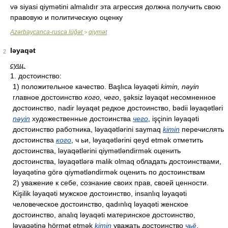
və siyasi qiymətini almalıdır эта агрессия должна получить свою
правовую и политическую оценку
Azərbaycanca-rusca lüğət
qiymət
>
ləyaqət
2
сущ.
1. достоинство:
1) положительное качество. Başlıca ləyaqəti
kimin, nəyin
главное достоинство
кого, чего
, şəksiz ləyaqət несомненное
достоинство, nadir ləyaqət редкое достоинство, bədii ləyaqətləri
nəyin
художественные достоинства
чего
, işçinin ləyaqəti
достоинство работника, ləyaqətlərini saymaq
kimin
перечислять
достоинства
кого
, ч ьи, ləyaqətlərini qeyd etmək отметить
достоинства, ləyaqətlərini qiymətləndirmək оценить
достоинства, ləyaqətlərə malik olmaq обладать достоинствами,
ləyaqətinə görə qiymətləndirmək оценить по достоинствам
2) уважение к себе, сознание своих прав, своей ценности.
Kişilik ləyaqəti мужское достоинство, insanlıq ləyaqəti
человеческое достоинство, qadınlıq ləyaqəti женское
достоинство, analıq ləyaqəti материнское достоинство,
ləyaqətinə hörmət etmək
kimin
уважать достоинство
чьё
,