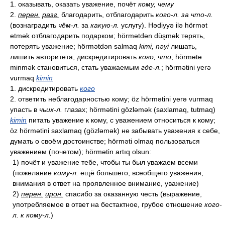
1. оказывать, оказать уважение, почёт
кому, чему
2.
перен.
разг.
благодарить, отблагодарить
кого-л. за что-л.
(вознаградить
чём-л.
за
какую-л.
услугу). Hədiyyə ilə hörmət
etmək отблагодарить подарком; hörmətdən düşmək терять,
потерять уважение; hörmətdən salmaq
kimi, nəyi
лишать,
лишить авторитета, дискредитировать
кого, что
; hörmətə
minmək становиться, стать уважаемым
где-л.
; hörmətini yerə
vurmaq
kimin
1. дискредитировать
кого
2. ответить неблагодарностью кому; öz hörmətini yerə vurmaq
упасть в
чьих-л.
глазах; hörmətini gözləmək (saxlamaq, tutmaq)
kimin
питать уважение к кому, с уважением относиться к кому;
öz hörmətini saxlamaq (gözləmək) не забывать уважения к себе,
думать о своём достоинстве; hörməti olmaq пользоваться
уважением (почетом); hörmətin artıq olsun:
1) почёт и уважение тебе, чтобы ты был уважаем всеми
(пожелание
кому-л.
ещё большего, всеобщего уважения,
внимания в ответ на проявленное внимание, уважение)
2)
перен.
ирон.
спасибо за оказанную честь (выражение,
употребляемое в ответ на бестактное, грубое отношение
кого-
л. к кому-л.
)