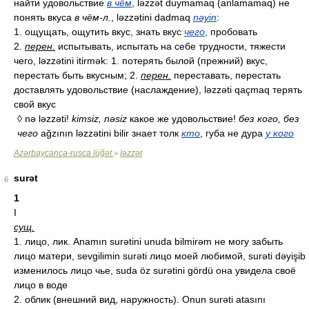
найти удовольствие
в чём
, ləzzət duymamaq (anlamamaq) не
понять вкуса
в чём-л.
, ləzzətini dadmaq
nəyin
:
1. ощущать, ощутить вкус, знать вкус
чего
, пробовать
2.
перен.
испытывать, испытать на себе трудности, тяжести
чего, ləzzətini itirmək: 1. потерять былой (прежний) вкус,
перестать быть вкусным; 2.
перен.
переставать, перестать
доставлять удовольствие (наслаждение), ləzzəti qaçmaq терять
свой вкус
◊ nə ləzzəti!
kimsiz, nəsiz
какое же удовольствие!
без кого, без
чего
ağzının ləzzətini bilir знает толк
кто
, губа не дура
у кого
Azərbaycanca-rusca lüğət
ləzzət
>
surət
6
1
I
сущ.
1. лицо, лик. Anamın surətini unuda bilmirəm не могу забыть
лицо матери, sevgilimin surəti лицо моей любимой, surəti dəyişib
изменилось лицо чье, suda öz surətini gördü она увидела своё
лицо в воде
2. облик (внешний вид, наружность). Onun surəti atasını