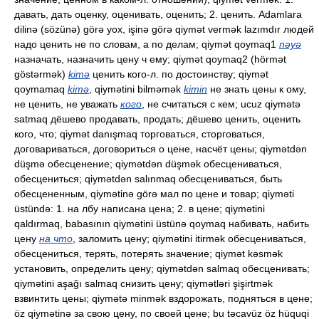
давать, дать оценку, оценивать, оценить; 2. ценить. Adamlara
dilinə (sözünə) görə yox, işinə görə qiymət vermək lazımdır людей
надо ценить не по словам, а по делам; qiymət qoymaq1
nəyə
назначать, назначить цену ч ему; qiymət qoymaq2 (hörmət
göstərmək)
kimə
ценить кого-л. по достоинству; qiymət
qoymamaq
kimə
, qiymətini bilməmək
kimin
не знать цены к ому,
не ценить, не уважать
кого
, не считаться с кем; ucuz qiymətə
satmaq дёшево продавать, продать; дёшево ценить, оценить
кого, что; qiymət danışmaq торговаться, сторговаться,
договариваться, договориться о цене, насчёт цены; qiymətdən
düşmə обесценение; qiymətdən düşmək обесцениваться,
обесцениться; qiymətdən salınmaq обесцениваться, быть
обесцененным, qiymətinə görə мал по цене и товар; qiyməti
üstündə: 1. на лбу написана цена; 2. в цене; qiymətini
qaldırmaq, babasının qiymətini üstünə qoymaq набивать, набить
цену
на что
, заломить цену; qiymətini itirmək обесцениваться,
обесцениться, терять, потерять значение; qiymət kəsmək
установить, определить цену; qiymətdən salmaq обесценивать;
qiymətini aşağı salmaq снизить цену; qiymətləri şişirtmək
взвинтить цены; qiymətə minmək вздорожать, подняться в цене;
öz qiymətinə за свою цену, по своей цене; bu təcavüz öz hüquqi