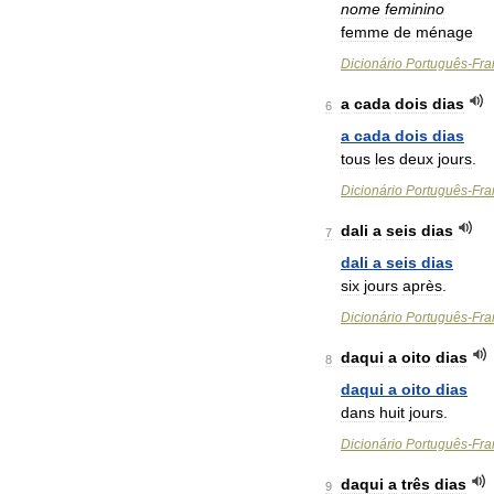
nome
feminino
femme
de
ménage
Dicionário
Português
-
Fra
a
cada
dois
dias
6
a
cada
dois
dias
tous
les
deux
jours
.
Dicionário
Português
-
Fra
dali
a
seis
dias
7
dali
a
seis
dias
six
jours
après
.
Dicionário
Português
-
Fra
daqui
a
oito
dias
8
daqui
a
oito
dias
dans
huit
jours
.
Dicionário
Português
-
Fra
daqui
a
três
dias
9