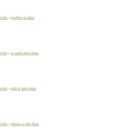
ncês
mulher
-
a
-
dias
>
ncês
a
cada
dois
dias
>
ncês
dali
a
seis
dias
>
ncês
daqui
a
oito
dias
>