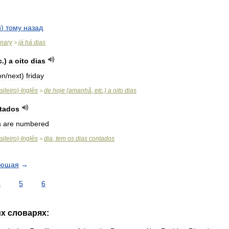
и
)
тому
назад
onary
já
há
dias
>
c
.)
a
oito
dias
on
/
next
)
friday
sileiro
)-
Inglês
de
hoje
(
amanhã
,
etc
.)
a
oito
dias
>
tados
s
are
numbered
sileiro
)-
Inglês
dia
,
tem
os
dias
contados
>
ующая
→
4
5
6
их
словарях: