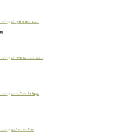
ncês
daqui
a
três
dias
>
ncês
dentro
de
seis
dias
>
ncês
nos
dias
de
hoje
>
ncês
todos
os
dias
>