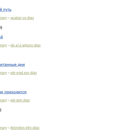
й
путь
onary
acabar
os
dias
>
ей
onary
de
aí
a
alguns
dias
>
читанные
дни
onary
ele
está
por
dias
>
не
приходится
onary
ele
tem
dias
>
onary
febredos
-
três
-
dias
>