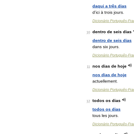
daqui
a
três
dias
d
’
ici
à
trois
jours
.
Dicionário
Português
-
Fra
dentro
de
seis
dias
10
dentro
de
seis
dias
dans
six
jours
.
Dicionário
Português
-
Fra
nos
dias
de
hoje
11
nos
dias
de
hoje
actuellement
.
Dicionário
Português
-
Fra
todos
os
dias
12
todos
os
dias
tous
les
jours
.
Dicionário
Português
-
Fra