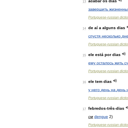
acabar
os
dias
13
завершить
жизненны
Portuguese
-
russian
dicti
de
aí
a
alguns
dias
14
спустя
несколько
дн
Portuguese
-
russian
dicti
ele
está
por
dias
15
ему
осталось
жить
с
Portuguese
-
russian
dicti
ele
tem
dias
16
у
него
день
на
день
Portuguese
-
russian
dicti
febredos
-
três
-
dias
17
см
dengue
2
)
Portuguese
-
russian
dicti