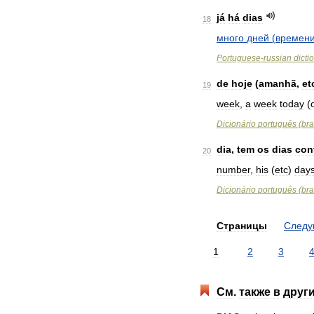
já
há
dias
18
много
дней
(
времен
Portuguese
-
russian
dicti
de
hoje
(
amanhã
,
et
19
week
,
a
week
today
(
Dicionário
português
(
bra
dia
,
tem
os
dias
con
20
number
,
his
(
etc
)
day
Dicionário
português
(
bra
Страницы
След
1
2
3
См
.
также
в
друг