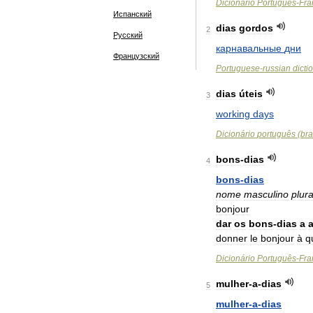
Dicionário
Português
-
Fra
Испанский
dias
gordos
2
Русский
карнавальные
дни
Французский
Portuguese
-
russian
dicti
dias
úteis
3
working
days
Dicionário
português
(
bra
bons
-
dias
4
bons
-
dias
nome
masculino
plura
bonjour
dar
os
bons
-
dias
a
donner
le
bonjour
à
q
Dicionário
Português
-
Fra
mulher
-
a
-
dias
5
mulher
-
a
-
dias