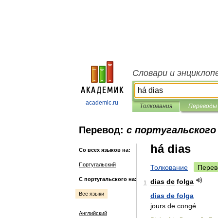
Словари и энциклоп
academic.ru
Толкования
Переводы
Перевод:
с португальского 
há dias
Со всех языков на:
Португальский
Толкование
Перев
С португальского на:
dias
de
folga
1
Все языки
dias
de
folga
jours
de
congé
.
Английский