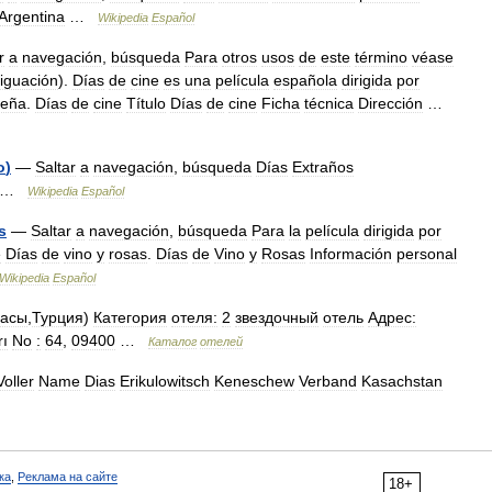
Argentina
…
Wikipedia
Español
r
a
navegación
,
búsqueda
Para
otros
usos
de
este
término
véase
iguación
).
Días
de
cine
es
una
película
española
dirigida
por
eña
.
Días
de
cine
Título
Días
de
cine
Ficha
técnica
Dirección
…
o
)
—
Saltar
a
navegación
,
búsqueda
Días
Extraños
…
Wikipedia
Español
s
—
Saltar
a
navegación
,
búsqueda
Para
la
película
dirigida
por
e
Días
de
vino
y
rosas
.
Días
de
Vino
y
Rosas
Información
personal
Wikipedia
Español
асы
,
Турция
)
Категория
отеля:
2
звездочный
отель
Адрес:
rı
No
:
64
,
09400
…
Каталог
отелей
Voller
Name
Dias
Erikulowitsch
Keneschew
Verband
Kasachstan
ка
,
Реклама на сайте
18+