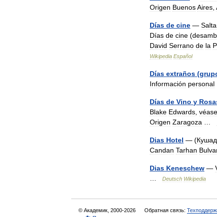
Origen
Buenos
Aires
,
Días
de
cine
—
Salta
Días
de
cine
(
desamb
David
Serrano
de
la
P
Wikipedia
Español
Días
extraños
(
grup
Información
personal
Días
de
Vino
y
Rosa
Blake
Edwards
,
véas
Origen
Zaragoza
…
Dias
Hotel
— (
Кушад
Candan
Tarhan
Bulva
Dias
Keneschew
—
…
Deutsch
Wikipedia
© Академик, 2000-2026
Обратная связь:
Техподдерж