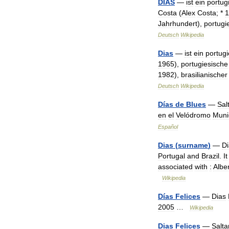
DIAS
—
ist
ein
portug
Costa
(
Alex
Costa
; *
1
Jahrhundert
),
portugi
Deutsch
Wikipedia
Dias
—
ist
ein
portugi
1965
),
portugiesische
1982
),
brasilianischer
Deutsch
Wikipedia
Días
de
Blues
—
Sal
en
el
Velódromo
Muni
Español
Dias
(
surname
)
—
Di
Portugal
and
Brazil
.
It
associated
with
:
Albe
Wikipedia
Días
Felices
—
Dias
2005
…
Wikipedia
Dias
Felices
—
Salta