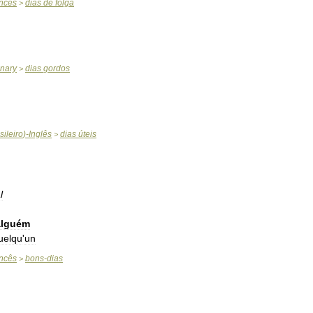
ncês
dias
de
folga
>
onary
dias
gordos
>
sileiro
)-
Inglês
dias
úteis
>
l
alguém
uelqu
'
un
ncês
bons
-
dias
>