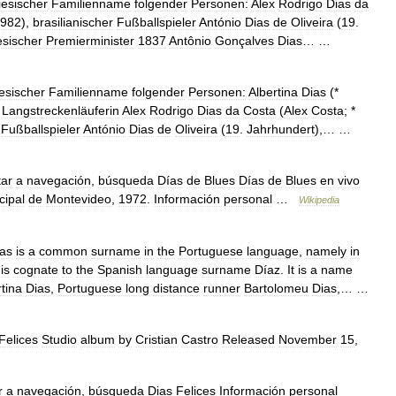
iesischer
Familienname
folgender
Personen:
Alex
Rodrigo
Dias
da
982
),
brasilianischer
Fußballspieler
António
Dias
de
Oliveira
(
19
.
esischer
Premierminister
1837
Antônio
Gonçalves
Dias
… …
esischer
Familienname
folgender
Personen:
Albertina
Dias
(*
Langstreckenläuferin
Alex
Rodrigo
Dias
da
Costa
(
Alex
Costa
; *
Fußballspieler
António
Dias
de
Oliveira
(
19
.
Jahrhundert
),… …
tar
a
navegación
,
búsqueda
Días
de
Blues
Días
de
Blues
en
vivo
cipal
de
Montevideo
,
1972
.
Información
personal
…
Wikipedia
as
is
a
common
surname
in
the
Portuguese
language
,
namely
in
is
cognate
to
the
Spanish
language
surname
Díaz
.
It
is
a
name
rtina
Dias
,
Portuguese
long
distance
runner
Bartolomeu
Dias
,… …
Felices
Studio
album
by
Cristian
Castro
Released
November
15
,
r
a
navegación
,
búsqueda
Dias
Felices
Información
personal