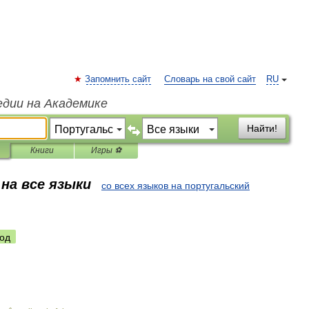
Запомнить сайт
Словарь на свой сайт
RU
едии на Академике
Найти!
Книги
Игры ⚽
на все языки
со всех языков на португальский
од