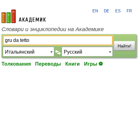
EN
DE
ES
FR
academic.ru
Словари и энциклопедии на Академике
Найти!
Толкования
Переводы
Книги
Игры ⚽