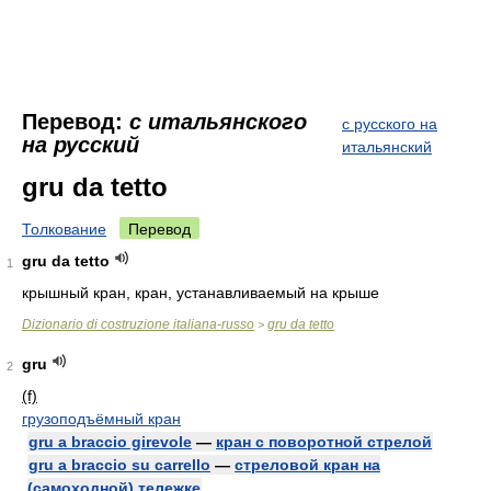
Перевод:
с итальянского
с русского на
на русский
итальянский
gru da tetto
Толкование
Перевод
gru da tetto
1
крышный кран, кран, устанавливаемый на крыше
Dizionario di costruzione italiana-russo
gru da tetto
>
gru
2
(f)
грузоподъёмный кран
gru a braccio girevole
—
кран с поворотной стрелой
gru a braccio su carrello
—
стреловой кран на
(самоходной) тележке