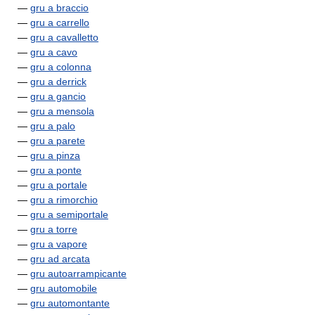
—
gru a braccio
—
gru a carrello
—
gru a cavalletto
—
gru a cavo
—
gru a colonna
—
gru a derrick
—
gru a gancio
—
gru a mensola
—
gru a palo
—
gru a parete
—
gru a pinza
—
gru a ponte
—
gru a portale
—
gru a rimorchio
—
gru a semiportale
—
gru a torre
—
gru a vapore
—
gru ad arcata
—
gru autoarrampicante
—
gru automobile
—
gru automontante