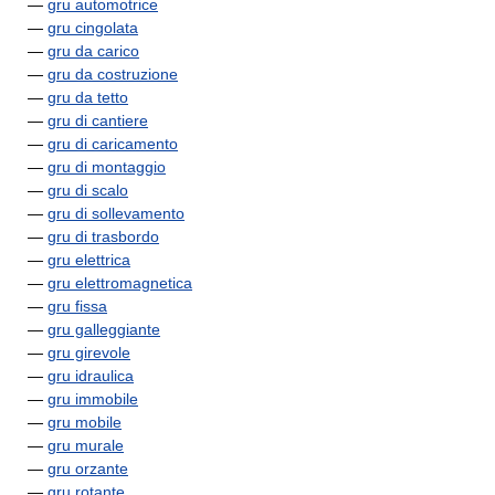
—
gru automotrice
—
gru cingolata
—
gru da carico
—
gru da costruzione
—
gru da tetto
—
gru di cantiere
—
gru di caricamento
—
gru di montaggio
—
gru di scalo
—
gru di sollevamento
—
gru di trasbordo
—
gru elettrica
—
gru elettromagnetica
—
gru fissa
—
gru galleggiante
—
gru girevole
—
gru idraulica
—
gru immobile
—
gru mobile
—
gru murale
—
gru orzante
—
gru rotante