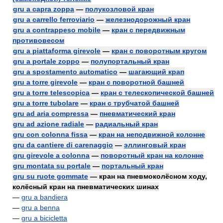
gru a capra zoppa
—
полукозловой кран
gru a carrello ferroviario
—
железнодорожный кран
gru a contrappeso mobile
—
кран с передвижным
противовесом
gru a piattaforma girevole
—
кран с поворотным кругом
gru a portale zoppo
—
полупортальный кран
gru a spostamento automatico
—
шагающий крап
gru a torre girevole
—
кран с поворотной башней
gru a torre telescopica
—
кран с телескопической башней
gru a torre tubolare
—
кран с трубчатой башней
gru ad aria compressa
—
пневматический кран
gru ad azione radiale
—
радиальный кран
gru con colonna fissa
—
кран на неподвижной колонне
gru da cantiere di carenaggio
—
эллинговый кран
gru girevole a colonna
—
поворотный кран на колонне
gru montata su portale
—
портальный кран
gru su ruote gommate
— кран на пневмоколёсном ходу,
колёсный кран на пневматических шинах
—
gru a bandiera
—
gru a benna
—
gru a bicicletta