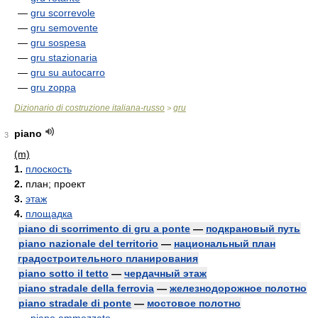
—
gru scorrevole
—
gru semovente
—
gru sospesa
—
gru stazionaria
—
gru su autocarro
—
gru zoppa
Dizionario di costruzione italiana-russo
gru
>
piano
3
(m)
1.
плоскость
2.
план; проект
3.
этаж
4.
площадка
piano di scorrimento di gru a ponte
—
подкрановый путь
piano nazionale del territorio
—
национальный план
градостроительного планирования
piano sotto il tetto
—
чердачный этаж
piano stradale della ferrovia
—
железнодорожное полотно
piano stradale di ponte
—
мостовое полотно