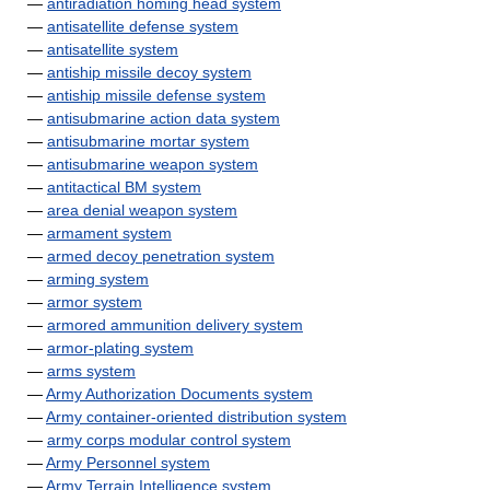
—
antiradiation homing head system
—
antisatellite defense system
—
antisatellite system
—
antiship missile decoy system
—
antiship missile defense system
—
antisubmarine action data system
—
antisubmarine mortar system
—
antisubmarine weapon system
—
antitactical BM system
—
area denial weapon system
—
armament system
—
armed decoy penetration system
—
arming system
—
armor system
—
armored ammunition delivery system
—
armor-plating system
—
arms system
—
Army Authorization Documents system
—
Army container-oriented distribution system
—
army corps modular control system
—
Army Personnel system
—
Army Terrain Intelligence system