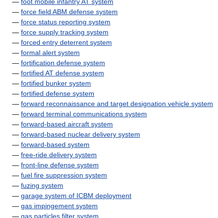
—
foot mobile infantry AT system
—
force field ABM defense system
—
force status reporting system
—
force supply tracking system
—
forced entry deterrent system
—
formal alert system
—
fortification defense system
—
fortified AT defense system
—
fortified bunker system
—
fortified defense system
—
forward reconnaissance and target designation vehicle system
—
forward terminal communications system
—
forward-based aircraft system
—
forward-based nuclear delivery system
—
forward-based system
—
free-ride delivery system
—
front-line defense system
—
fuel fire suppression system
—
fuzing system
—
garage system of ICBM deployment
—
gas impingement system
—
gas particles filter system