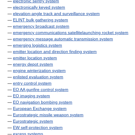
—
electronic sentry system
—
electronically keyed system
—
elevation-angle track and surveillance system
—
ELINT bulk gathering system
—
emergency broadcast system
—
emergency communications satellitelaunching rocket system
—
emergency message automatic transmission system
—
emerging logistics system
—
emitter location and direction finding system
—
emitter location system
—
energy depot system
—
engine winterization system
—
enlisted evaluation system
—
entry control system
—
EO AA gunfire control system
—
EO imaging system
—
EO navigation bombing system
—
European Exchange system
—
Eurostrategic missile weapon system
—
Eurostrategic system
—
EW self-protection system
—
excess systems