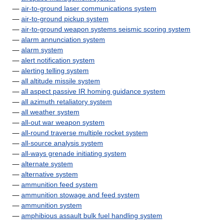
—
air-to-ground laser communications system
—
air-to-ground pickup system
—
air-to-ground weapon systems seismic scoring system
—
alarm annunciation system
—
alarm system
—
alert notification system
—
alerting telling system
—
all altitude missile system
—
all aspect passive IR homing guidance system
—
all azimuth retaliatory system
—
all weather system
—
all-out war weapon system
—
all-round traverse multiple rocket system
—
all-source analysis system
—
all-ways grenade initiating system
—
alternate system
—
alternative system
—
ammunition feed system
—
ammunition stowage and feed system
—
ammunition system
—
amphibious assault bulk fuel handling system