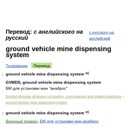
Перевод:
с английского на
с русского на
русский
английский
ground vehicle mine dispensing
system
Толкование
Перевод
ground vehicle mine dispensing system
1
GVMDS, ground vehicle mine dispensing system
БМ для установки мин "внаброс"
English-Russian dictionary of planing, cross-planing and slotting machines
>
ground vehicle mine dispensing system
ground vehicle mine dispensing system
2
Военный термин:
БМ для установки мин внаброс