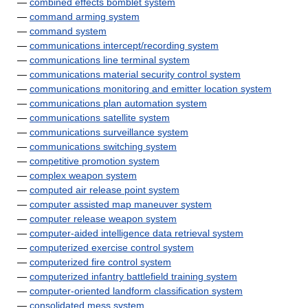
—
combined effects bomblet system
—
command arming system
—
command system
—
communications intercept/recording system
—
communications line terminal system
—
communications material security control system
—
communications monitoring and emitter location system
—
communications plan automation system
—
communications satellite system
—
communications surveillance system
—
communications switching system
—
competitive promotion system
—
complex weapon system
—
computed air release point system
—
computer assisted map maneuver system
—
computer release weapon system
—
computer-aided intelligence data retrieval system
—
computerized exercise control system
—
computerized fire control system
—
computerized infantry battlefield training system
—
computer-oriented landform classification system
—
consolidated mess system