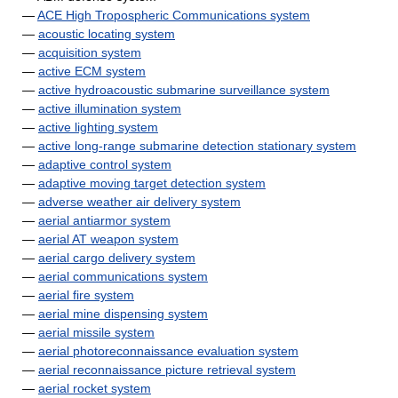
—
ACE High Tropospheric Communications system
—
acoustic locating system
—
acquisition system
—
active ECM system
—
active hydroacoustic submarine surveillance system
—
active illumination system
—
active lighting system
—
active long-range submarine detection stationary system
—
adaptive control system
—
adaptive moving target detection system
—
adverse weather air delivery system
—
aerial antiarmor system
—
aerial AT weapon system
—
aerial cargo delivery system
—
aerial communications system
—
aerial fire system
—
aerial mine dispensing system
—
aerial missile system
—
aerial photoreconnaissance evaluation system
—
aerial reconnaissance picture retrieval system
—
aerial rocket system