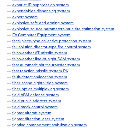
—
exhaust IR suppression system
—
expendables dispensing system
—
expert system
—
explosive safe and arming system
—
explosive source parameters multisite estimation system
—
FA Computer Equipment system
—
face-piece-type collective protection system
—
fail solution director-type fire control system
—
fair-weather AT missile system
—
fair-weather line-of-sight SAM system
—
fast automatic shuttle transfer system
—
fast reaction missile system PK
—
fault-detection/location system
—
fiber scope night vision system
—
fiber-optics multiplexing system
—
field ABM defense system
—
field public address system
—
field stock control system
—
fighter aircraft system
—
fighter direction laser system
—
fighting compartment stabilization system