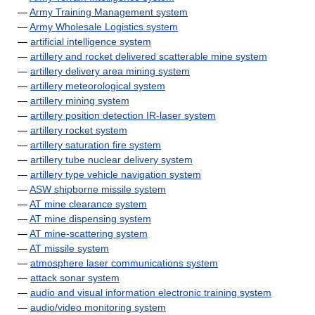
—
Army Training Management system
—
Army Wholesale Logistics system
—
artificial intelligence system
—
artillery and rocket delivered scatterable mine system
—
artillery delivery area mining system
—
artillery meteorological system
—
artillery mining system
—
artillery position detection IR-laser system
—
artillery rocket system
—
artillery saturation fire system
—
artillery tube nuclear delivery system
—
artillery type vehicle navigation system
—
ASW shipborne missile system
—
AT mine clearance system
—
AT mine dispensing system
—
AT mine-scattering system
—
AT missile system
—
atmosphere laser communications system
—
attack sonar system
—
audio and visual information electronic training system
—
audio/video monitoring system