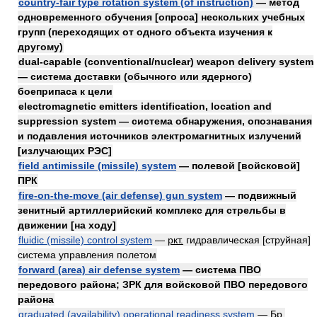
country-fair type rotation system (of instruction)
— метод
одновременного обучения [опроса] нескольких учебных
групп (переходящих от одного объекта изучения к
другому)
dual-capable (conventional/nuclear) weapon delivery system
— система доставки (обычного или ядерного)
боеприпаса к цели
electromagnetic emitters identification, location and
suppression system — система обнаружения, опознавания
и подавления источников электромагнитных излучений
[излучающих РЭС]
field antimissile (missile) system
— полевой [войсковой]
ПРК
fire-on-the-move (air defense) gun system
— подвижный
зенитный артиллерийский комплекс для стрельбы в
движении [на ходу]
fluidic (missile) control system
—
ркт.
гидравлическая [струйная]
система управления полетом
forward (area) air defense system
— система ПВО
передового района; ЗРК для войсковой ПВО передового
района
graduated (availability) operational readiness system
—
Бр.