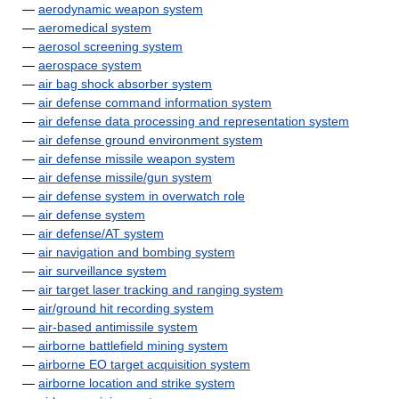
—
aerodynamic weapon system
—
aeromedical system
—
aerosol screening system
—
aerospace system
—
air bag shock absorber system
—
air defense command information system
—
air defense data processing and representation system
—
air defense ground environment system
—
air defense missile weapon system
—
air defense missile/gun system
—
air defense system in overwatch role
—
air defense system
—
air defense/AT system
—
air navigation and bombing system
—
air surveillance system
—
air target laser tracking and ranging system
—
air/ground hit recording system
—
air-based antimissile system
—
airborne battlefield mining system
—
airborne EO target acquisition system
—
airborne location and strike system