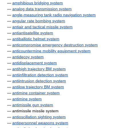
—
amphibious bridging system
—
analog data transmission system
—
angle-measuring tank radio navigation system
—
angular rate bombing system
—
antiair and tactical missile system
—
antiantisatellite system
—
antiballistic helmet system
—
anticompromise emergency destruction system
—
anticountermine mobility equipment system
—
antidecoy system
—
antidisplacement system
—
antihigh trajectory BM system
—
antiinfiltration detection system
—
antiintrusion detection system
—
antilow trajectory BM system
—
antimine container system
—
antimine system
—
antimissile gun system
— antimissile missile system
—
antioscillation sighting system
—
antipersonnel weapons system