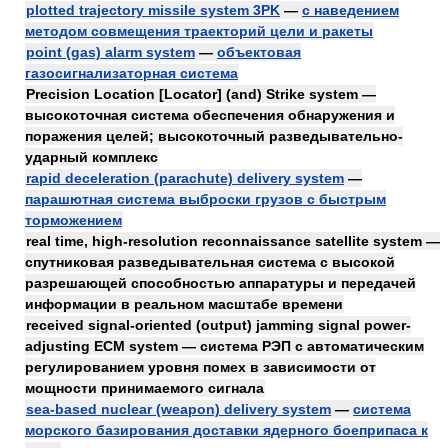
plotted trajectory missile system 3PK
—
с наведением
методом совмещения траекторий цели и ракеты
point (gas) alarm system
—
объектовая
газосигнализаторная система
Precision Location [Locator] (and) Strike system —
высокоточная система обеспечения обнаружения и
поражения целей; высокоточный разведывательно-
ударный комплекс
rapid deceleration (parachute) delivery system
—
парашютная система выброски грузов с быстрым
торможением
real time, high-resolution reconnaissance satellite system —
спутниковая разведывательная система с высокой
разрешающей способностью аппаратуры и передачей
информации в реальном масштабе времени
received signal-oriented (output) jamming signal power-
adjusting ECM system — система РЭП с автоматическим
регулированием уровня помех в зависимости от
мощности принимаемого сигнала
sea-based nuclear (weapon) delivery system
—
система
морского базирования доставки ядерного боеприпаса к