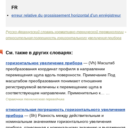
FR
erreur relative du grossissement horizontal d'un enrégistreur
Русско-французский словарь нормативно-технической терминологии
>
относительная погрешность горизонтального увеличения прибора
См. также в других словарях:
горизонтальное увеличение прибора
— (Vh) Масштаб
преобразования координат профиля в направлении
перемещения щупа вдоль поверхности. Примечание Под
масштабом преобразования понимают отношение
регистрируемой величины к перемещению щупа в
соответствующем направлении. Применительно к… …
Справочник технического переводчика
относительная погрешность горизонтального увеличения
прибора
— (δh) Разность между действительным и
номинальным значениями горизонтального увеличения
прибора, отнесенная к номинальному значению и выраженная