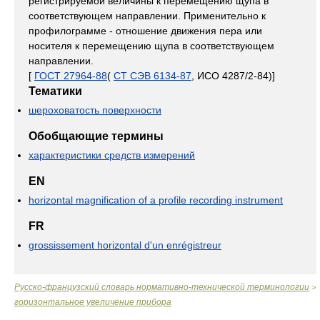
регистрируемой величины к перемещению щупа в
соответствующем направлении. Применительно к
профилограмме - отношение движения пера или
носителя к перемещению щупа в соответствующем
направлении.
[
ГОСТ 27964-88
(
СТ СЭВ 6134-87
, ИСО 4287/2-84)]
Тематики
шероховатость поверхности
Обобщающие термины
характеристики средств измерений
EN
horizontal magnification of a profile recording instrument
FR
grossissement horizontal d'un enrégistreur
Русско-французский словарь нормативно-технической терминологии
>
горизонтальное увеличение прибора