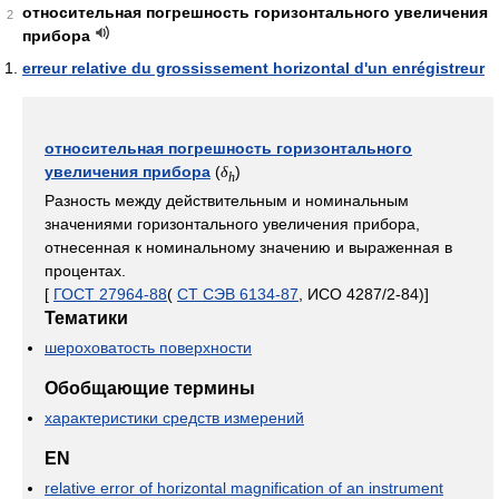
относительная погрешность горизонтального увеличения
2
прибора
erreur relative du grossissement horizontal d'un enrégistreur
относительная погрешность горизонтального
увеличения прибора
(
)
δ
h
Разность между действительным и номинальным
значениями горизонтального увеличения прибора,
отнесенная к номинальному значению и выраженная в
процентах.
[
ГОСТ 27964-88
(
СТ СЭВ 6134-87
, ИСО 4287/2-84)]
Тематики
шероховатость поверхности
Обобщающие термины
характеристики средств измерений
EN
relative error of horizontal magnification of an instrument