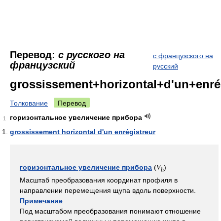
Перевод:
с русского на
с французского на
французский
русский
grossissement+horizontal+d'un+enré
Толкование
Перевод
горизонтальное увеличение прибора
1
grossissement horizontal d'un enrégistreur
горизонтальное увеличение прибора
(
)
V
h
Масштаб преобразования координат профиля в
направлении перемещения щупа вдоль поверхности.
Примечание
Под масштабом преобразования понимают отношение