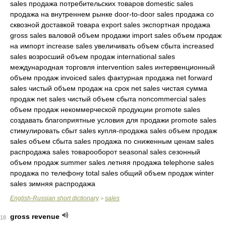
sales продажа потребительских товаров domestic sales
продажа на внутреннем рынке door-to-door sales продажа со
сквозной доставкой товара export sales экспортная продажа
gross sales валовой объем продажи import sales объем продаж
на импорт increase sales увеличивать объем сбыта increased
sales возросший объем продаж international sales
международная торговля intervention sales интервенционный
объем продаж invoiced sales фактурная продажа net forward
sales чистый объем продаж на срок net sales чистая сумма
продаж net sales чистый объем сбыта noncommercial sales
объем продаж некоммерческой продукции promote sales
создавать благоприятные условия для продажи promote sales
стимулировать сбыт sales купля-продажа sales объем продаж
sales объем сбыта sales продажа по сниженным ценам sales
распродажа sales товарооборот seasonal sales сезонный
объем продаж summer sales летняя продажа telephone sales
продажа по телефону total sales общий объем продаж winter
sales зимняя распродажа
English-Russian short dictionary
sales
>
gross revenue
18