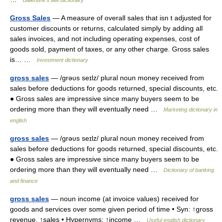
Ballentine's law dictionary
Gross Sales
— A measure of overall sales that isn t adjusted for
customer discounts or returns, calculated simply by adding all
sales invoices, and not including operating expenses, cost of
goods sold, payment of taxes, or any other charge. Gross sales
is… …
Investment dictionary
gross sales
— /grəυs seɪlz/ plural noun money received from
sales before deductions for goods returned, special discounts, etc.
● Gross sales are impressive since many buyers seem to be
ordering more than they will eventually need …
Marketing dictionary in
english
gross sales
— /grəυs seɪlz/ plural noun money received from
sales before deductions for goods returned, special discounts, etc.
● Gross sales are impressive since many buyers seem to be
ordering more than they will eventually need …
Dictionary of banking
and finance
gross sales
— noun income (at invoice values) received for
goods and services over some given period of time • Syn: ↑gross
revenue, ↑sales • Hypernyms: ↑income …
Useful english dictionary