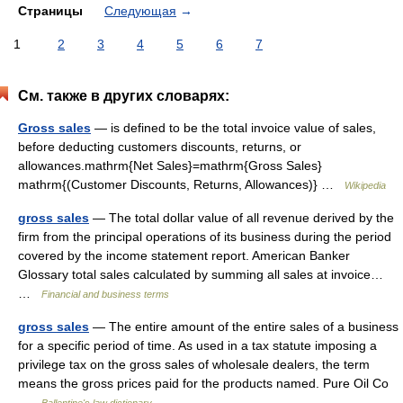
Страницы
Следующая
→
1
2
3
4
5
6
7
См. также в других словарях:
Gross sales
— is defined to be the total invoice value of sales,
before deducting customers discounts, returns, or
allowances.mathrm{Net Sales}=mathrm{Gross Sales}
mathrm{(Customer Discounts, Returns, Allowances)} …
Wikipedia
gross sales
— The total dollar value of all revenue derived by the
firm from the principal operations of its business during the period
covered by the income statement report. American Banker
Glossary total sales calculated by summing all sales at invoice…
…
Financial and business terms
gross sales
— The entire amount of the entire sales of a business
for a specific period of time. As used in a tax statute imposing a
privilege tax on the gross sales of wholesale dealers, the term
means the gross prices paid for the products named. Pure Oil Co
…