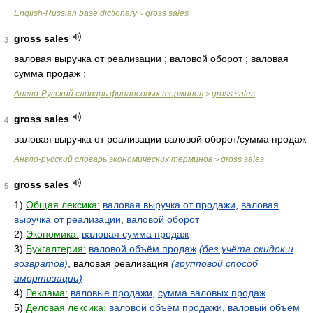
English-Russian base dictionary
gross sales
>
gross sales
3
валовая выручка от реализации ; валовой оборот ; валовая
сумма продаж ;
Англо-Русский словарь финансовых терминов
gross sales
>
gross sales
4
валовая выручка от реализации валовой оборот/сумма продаж
Англо-русский словарь экономических терминов
gross sales
>
gross sales
5
1)
Общая лексика:
валовая выручка от продажи
,
валовая
выручка от реализации
,
валовой оборот
2)
Экономика:
валовая сумма продаж
3)
Бухгалтерия:
валовой объём продаж
(без учёта скидок и
возвратов)
, валовая реализация
(групповой способ
амортизации)
4)
Реклама:
валовые продажи
,
сумма валовых продаж
5)
Деловая лексика:
валовой объём продажи
,
валовый объём