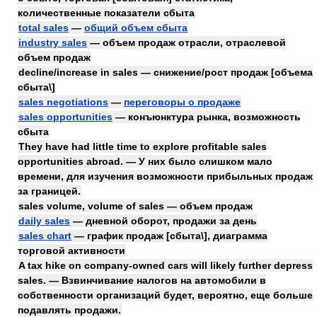
количественные показатели сбыта
total sales
—
общий объем сбыта
industry sales
— объем продаж отрасли, отраслевой
объем продаж
decline/increase in sales — снижение/рост продаж [объема
сбыта\]
sales negotiations
—
переговоры о продаже
sales opportunities
— конъюнктура рынка, возможность
сбыта
They have had little time to explore profitable sales
opportunities abroad. — У них было слишком мало
времени, для изучения возможности прибыльных продаж
за границей.
sales volume, volume of sales — объем продаж
daily sales
— дневной оборот, продажи за день
sales chart
— график продаж [сбыта\], диаграмма
торговой активности
A tax hike on company-owned cars will likely further depress
sales. — Взвинчивание налогов на автомобили в
собственности организаций будет, вероятно, еще больше
подавлять продажи.