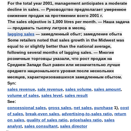
For the total year 2001, management anticipates a moderate
decline in sales. — Руководство предполагает умеренное
снижение продаж на протяжении всего 2001 г.
The sales objective is 1,000 litres per month. — Наша задача
— продавать тысячу литров в месяц.
lagging sales
— замедленный сбыт; замедление сбыта
Some retailers noted that sales growth in the Midwest was
equal to or slightly better than the national average,
following several months of lagging sales. — Многие
розничные торговцы указали, что рост продаж на
Среднем Западе был равен или незначительно лучше
среднего национального уровня после нескольких
месяцев, характеризовавшихся замедленным сбытом.
Syn:
sales revenue
,
sale revenue
,
sales volume
,
sales amount
,
volume of sales
,
sales level
,
sales result
See:
concessional sales
,
gross sales
,
net sales
,
purchase
1),
cost
of sales
,
break-even sales
,
advertising-to-sales ratio
,
return
on sales
,
quality of sales ratio
,
price/sales ratio
,
sales
analyst
,
sales consultant
,
sales director