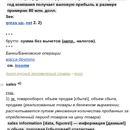
год компания получает валовую прибыль в размере
примерно 80 млн. долл.
See:
gross up
,
net
2. 2)
* * *
брутто:
сумма без вычетов (
напр.
, налогов).
* * *
Банки/Банковские операции
масса-брутто
см.
income
Англо-русский экономический словарь
gross
>
sales
16
сущ.
1)
эк.
товарооборот, объем продаж [сбыта\], объем сбыта,
продажи
(
реализованные товары в денежном выражении;
рассчитывается путем умножения количества проданных за
определенный период товаров на цену товара
)
sales information [data, figures\] — информация [данные\]
о сбыте, торговая [сбытовая\] статистика,