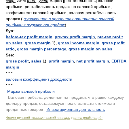
сокр.
GPM
фин.
,
учет
маржа [рентабельность\] валовой
прибыли, рентабельность продаж по валовой прибыли,
коэффициент валовой прибыли, валовая рентабельность
продаж
(
выраженное в процентах отношение валовой
прибыли к выручке от продаж
)
Syn:
before-tax profit margin
,
pre-tax profit margin
,
pre-tax profit
on sales
,
gross margin
1),
gross income margin
,
gross profit
ratio
,
gross margin percentage
,
gross margin on sales
See:
gross profit
,
sales
1),
profit margin
,
net profit margin
,
EBITDA
margin
* * *
валовый коэффициент доходности
* * *
Маржа валовой прибыли
.
Валовая прибыль, деленная на продажи, что равно каждому
доллару продаж, оставшемуся после выплаты стоимости
проданных товаров
.
Инвестиционная деятельность
.
Англо-русский экономический словарь
gross profit margin
>