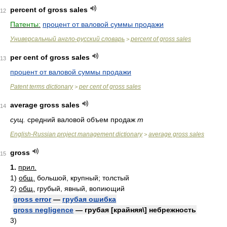
percent of gross sales
12
Патенты:
процент от валовой суммы продажи
Универсальный англо-русский словарь
percent of gross sales
>
per cent of gross sales
13
процент от валовой суммы продажи
Patent terms dictionary
per cent of gross sales
>
average gross sales
14
сущ.
средний валовой объем продаж
m
English-Russian project management dictionary
average gross sales
>
gross
15
1.
прил.
1)
общ.
большой, крупный; толстый
2)
общ.
грубый, явный, вопиющий
gross error
—
грубая ошибка
gross negligence
— грубая [крайняя\] небрежность
3)