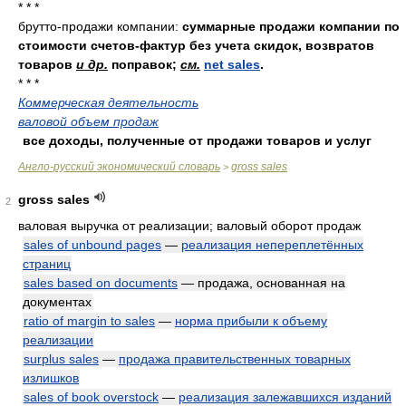
* * *
брутто-продажи компании:
суммарные продажи компании по
стоимости счетов-фактур без учета скидок, возвратов
товаров
и др.
поправок;
см.
net sales
.
* * *
Коммерческая деятельность
валовой объем продаж
все доходы, полученные от продажи товаров и услуг
Англо-русский экономический словарь
gross sales
>
gross sales
2
валовая выручка от реализации; валовый оборот продаж
sales of unbound pages
—
реализация непереплетённых
страниц
sales based on documents
— продажа, основанная на
документах
ratio of margin to sales
—
норма прибыли к объему
реализации
surplus sales
—
продажа правительственных товарных
излишков
sales of book overstock
—
реализация залежавшихся изданий