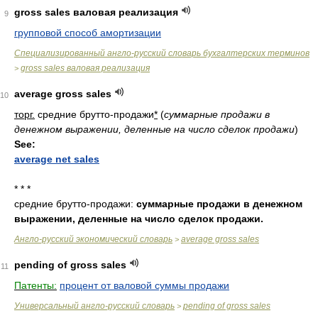
gross sales валовая реализация
9
групповой способ амортизации
Специализированный англо-русский словарь бухгалтерских терминов
gross sales валовая реализация
>
average gross sales
10
торг.
средние брутто-продажи
*
(
суммарные продажи в
денежном выражении, деленные на число сделок продажи
)
See:
average net sales
* * *
средние брутто-продажи:
суммарные продажи в денежном
выражении, деленные на число сделок продажи.
Англо-русский экономический словарь
average gross sales
>
pending of gross sales
11
Патенты:
процент от валовой суммы продажи
Универсальный англо-русский словарь
pending of gross sales
>