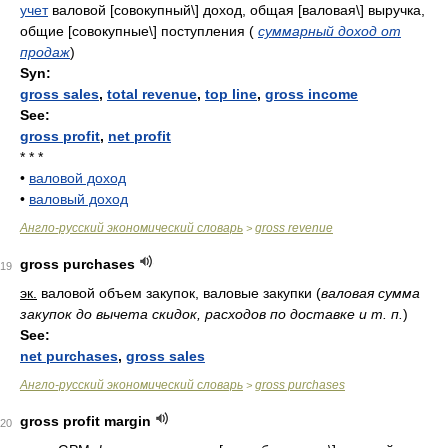
учет
валовой [совокупный\] доход, общая [валовая\] выручка,
общие [совокупные\] поступления
(
суммарный доход от
продаж
)
Syn:
gross sales
,
total revenue
,
top line
,
gross income
See:
gross profit
,
net profit
* * *
•
валовой доход
•
валовый доход
Англо-русский экономический словарь
gross revenue
>
gross purchases
19
эк.
валовой объем закупок, валовые закупки
(
валовая сумма
закупок до вычета скидок, расходов по доставке и т. п.
)
See:
net purchases
,
gross sales
Англо-русский экономический словарь
gross purchases
>
gross profit margin
20