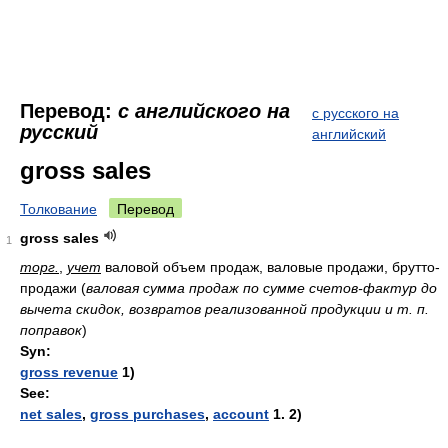
Перевод:
с английского на
с русского на
русский
английский
gross sales
Толкование
Перевод
gross sales
1
торг.
,
учет
валовой объем продаж, валовые продажи, брутто-
продажи
(
валовая сумма продаж по сумме счетов-фактур до
вычета скидок, возвратов реализованной продукции и т. п.
поправок
)
Syn:
gross revenue
1)
See:
net sales
,
gross purchases
,
account
1. 2)