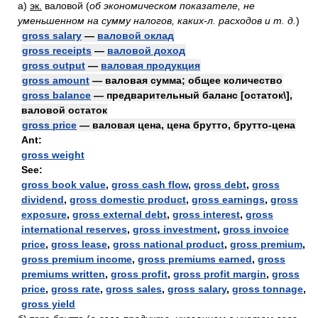
а)
эк.
валовой
(
об экономическом показателе, не
уменьшенном на сумму налогов, каких-л. расходов и т. д.
)
gross salary
—
валовой оклад
gross receipts
—
валовой доход
gross output
—
валовая продукция
gross amount
— валовая сумма; общее количество
gross balance
— предварительный баланс [остаток\],
валовой остаток
gross price
— валовая цена, цена брутто, брутто-цена
Ant:
gross weight
See:
gross book value
,
gross cash flow
,
gross debt
,
gross
dividend
,
gross domestic product
,
gross earnings
,
gross
exposure
,
gross external debt
,
gross interest
,
gross
international reserves
,
gross investment
,
gross invoice
price
,
gross lease
,
gross national product
,
gross premium
,
gross premium income
,
gross premiums earned
,
gross
premiums written
,
gross profit
,
gross profit margin
,
gross
price
,
gross rate
,
gross sales
,
gross salary
,
gross tonnage
,
gross yield