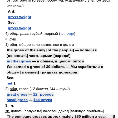
б)
торг.
брутто
(
о весе продукта, указанном с учетом веса
упаковки
)
Ant:
gross weight
See:
gross weight
4)
общ.
,
разг.
грубый; жирный
(
о пище
)
2.
сущ.
1)
общ.
общее количество; все в целом
the gross of the army [of the people\] — большая
[основная\] часть армии [народа\]
in (the) gross
— в общем, в целом; оптом
We earned a gross of 30 dollars. — Мы заработали в
общем [в сумме\] тридцать долларов.
See:
net
1.
2)
общ.
гросс
(
12 дюжин,144 штуки
)
great gross
—
12 гроссов
small gross
—
144 штуки
3.
гл.
эк.
давать [получать\] валовой доход [валовую прибыль\]
The company grosses approximately $80 million a year. — В