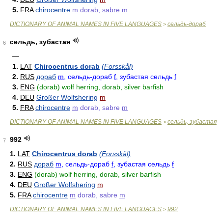
5.
FRA
chirocentre
m
dorab, sabre
m
DICTIONARY OF ANIMAL NAMES IN FIVE LANGUAGES
сельдь-дораб
>
сельдь, зубастая
6
—
1.
LAT
Chirocentrus dorab
(Forsskål)
2.
RUS
дораб
m
, сельдь-дораб
f
, зубастая сельдь
f
3.
ENG
(dorab) wolf herring, dorab, silver barfish
4.
DEU
Großer Wolfshering
m
5.
FRA
chirocentre
m
dorab, sabre
m
DICTIONARY OF ANIMAL NAMES IN FIVE LANGUAGES
сельдь, зубастая
>
992
7
1.
LAT
Chirocentrus dorab
(Forsskål)
2.
RUS
дораб
m
, сельдь-дораб
f
, зубастая сельдь
f
3.
ENG
(dorab) wolf herring, dorab, silver barfish
4.
DEU
Großer Wolfshering
m
5.
FRA
chirocentre
m
dorab, sabre
m
DICTIONARY OF ANIMAL NAMES IN FIVE LANGUAGES
992
>