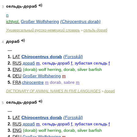
сельдь-дораб
3
n
ichtyol.
Großer Wolfshering
(Chirocentrus dorab)
Универсальный русско-немецкий словарь
сельдь-дораб
>
дораб
4
—
1.
LAT
Chirocentrus dorab
(Forsskål)
2.
RUS
дораб
m
, сельдь-дораб
f
, зубастая сельдь
f
3.
ENG
(dorab) wolf herring, dorab, silver barfish
4.
DEU
Großer Wolfshering
m
5.
FRA
chirocentre
m
dorab, sabre
m
DICTIONARY OF ANIMAL NAMES IN FIVE LANGUAGES
дораб
>
сельдь-дораб
5
—
1.
LAT
Chirocentrus dorab
(Forsskål)
2.
RUS
дораб
m
, сельдь-дораб
f
, зубастая сельдь
f
3.
ENG
(dorab) wolf herring, dorab, silver barfish
4.
DEU
Großer Wolfshering
m