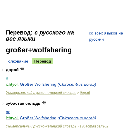
Перевод:
с русского на
со всех языков на
все языки
русский
großer+wolfshering
Толкование
Перевод
дораб
1
n
ichtyol.
Großer Wolfshering
(Chirocentrus dorab)
Универсальный русско-немецкий словарь
дораб
>
зубастая сельдь
2
adj
ichtyol.
Großer Wolfshering
(Chirocentrus dorab)
Универсальный русско-немецкий словарь
зубастая сельдь
>