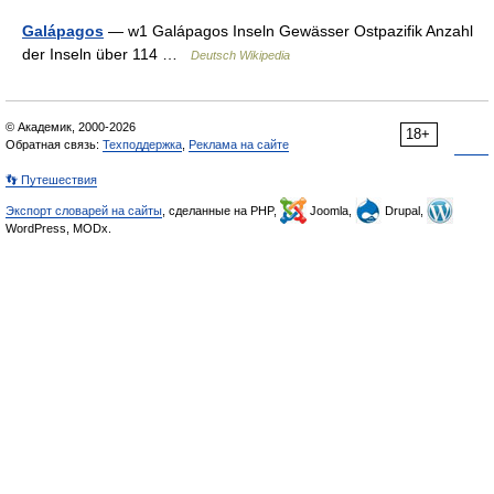
Galápagos
— w1 Galápagos Inseln Gewässer Ostpazifik Anzahl
der Inseln über 114 …
Deutsch Wikipedia
© Академик, 2000-2026
18+
Обратная связь:
Техподдержка
,
Реклама на сайте
👣 Путешествия
Экспорт словарей на сайты
, сделанные на PHP,
Joomla,
Drupal,
WordPress, MODx.