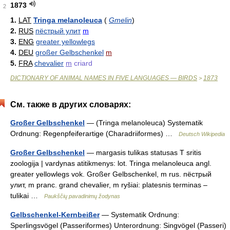
1873
2
1.
LAT
Tringa melanoleuca
(
Gmelin
)
2.
RUS
пёстрый улит
m
3.
ENG
greater yellowlegs
4.
DEU
großer Gelbschenkel
m
5.
FRA
chevalier
m
criard
DICTIONARY OF ANIMAL NAMES IN FIVE LANGUAGES — BIRDS
1873
>
См. также в других словарях:
Großer Gelbschenkel
— (Tringa melanoleuca) Systematik
Ordnung: Regenpfeiferartige (Charadriiformes) …
Deutsch Wikipedia
Großer Gelbschenkel
— margasis tulikas statusas T sritis
zoologija | vardynas atitikmenys: lot. Tringa melanoleuca angl.
greater yellowlegs vok. Großer Gelbschenkel, m rus. пёстрый
улит, m pranc. grand chevalier, m ryšiai: platesnis terminas –
tulikai …
Paukščių pavadinimų žodynas
Gelbschenkel-Kernbeißer
— Systematik Ordnung:
Sperlingsvögel (Passeriformes) Unterordnung: Singvögel (Passeri)