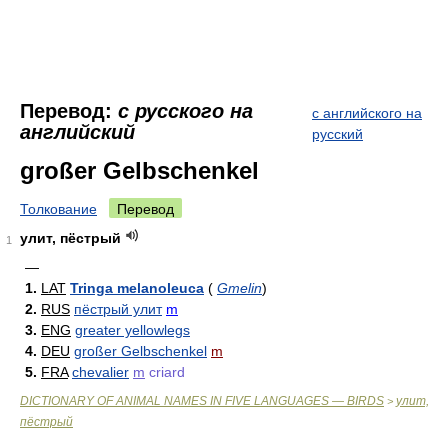
Перевод:
с русского на
с английского на
английский
русский
großer Gelbschenkel
Толкование
Перевод
улит, пёстрый
1
—
1.
LAT
Tringa melanoleuca
(
Gmelin
)
2.
RUS
пёстрый улит
m
3.
ENG
greater yellowlegs
4.
DEU
großer Gelbschenkel
m
5.
FRA
chevalier
m
criard
DICTIONARY OF ANIMAL NAMES IN FIVE LANGUAGES — BIRDS
улит,
>
пёстрый