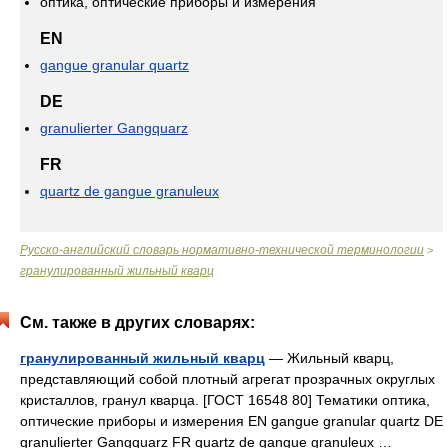
оптика, оптические приборы и измерения
EN
gangue granular quartz
DE
granulierter Gangquarz
FR
quartz de gangue granuleux
Русско-английский словарь нормативно-технической терминологии
>
гранулированный жильный кварц
См. также в других словарях:
гранулированный жильный кварц
— Жильный кварц,
представляющий собой плотный агрегат прозрачных округлых
кристаллов, гранул кварца. [ГОСТ 16548 80] Тематики оптика,
оптические приборы и измерения EN gangue granular quartz DE
granulierter Gangquarz FR quartz de gangue granuleux …