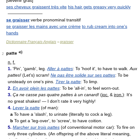
[devenir gras]
ses cheveux graissent très vite
his hair gets greasy very quickly
————————
se graisser
verbe pronominal transitif
se graisser les mains avec une crème
to rub cream into one's
hands
Dictionnaire Français-Anglais
graisser
>
patte
2
n.
f.
1.
'Pin', 'gamb', leg.
Aller à pattes
: To 'hoof it', to have to walk.
Aux
pattes!
(Let's) scram!
Ne pas être solide sur ses pattes
: To be
unsteady on one's pins.
Tirer la patte
: To limp.
2.
En avoir plein les pattes
: To be 'all-in', to feel worn-out.
3.
Ça ne casse pas quatre pattes à un canard!
(
joc.
&
iron.
): It's
no great shakes! — I don't rate it very highly!
4.
Lever la patte
(of man):
a
To have a 'slash', to urinate (literally to cock a leg).
b
To get a 'leg-over', to 'screw', to have coition.
5.
Marcher sur trois pattes
(of conventional motor car): To fire on
only three cylinders. (An offspring of the above literal meaning,