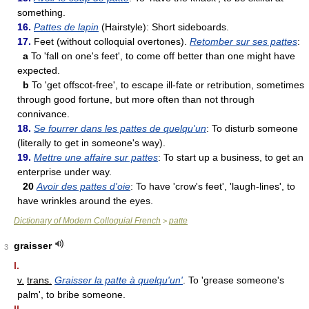
something.
16.
Pattes de lapin
(Hairstyle): Short sideboards.
17.
Feet (without colloquial overtones).
Retomber sur ses pattes
:
a
To 'fall on one's feet', to come off better than one might have
expected.
b
To 'get offscot-free', to escape ill-fate or retribution, sometimes
through good fortune, but more often than not through
connivance.
18.
Se fourrer dans les pattes de quelqu'un
: To disturb someone
(literally to get in someone's way).
19.
Mettre une affaire sur pattes
: To start up a business, to get an
enterprise under way.
20
Avoir des pattes d'oie
: To have 'crow's feet', 'laugh-lines', to
have wrinkles around the eyes.
Dictionary of Modern Colloquial French
patte
>
graisser
3
I.
v.
trans.
Graisser la patte à quelqu'un'
. To 'grease someone's
palm', to bribe someone.