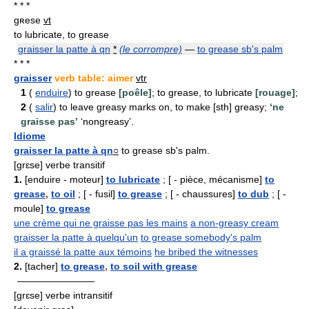
* * *
ɡʀese
vt
to lubricate, to grease
graisser la patte à qn
*
(le corrompre)
—
to grease sb's palm
* * *
graisser
verb table: aimer
vtr
1
(
enduire
) to grease
[poêle]
; to grease, to lubricate
[rouage]
;
2
(
salir
) to leave greasy marks on, to make [sth] greasy;
‘ne
graisse pas’
‘nongreasy’.
Idiome
graisser la patte à qn
○
to grease sb's palm.
[grɛse] verbe transitif
1.
[enduire - moteur]
to lubricate
; [ - pièce, mécanisme]
to
grease
,
to oil
; [ - fusil]
to grease
; [ - chaussures]
to dub
; [ -
moule]
to grease
une crème qui ne graisse pas les mains
a non-greasy cream
graisser la patte à quelqu'un
to grease somebody's palm
il a graissé la patte aux témoins
he bribed the witnesses
2.
[tacher]
to grease
,
to soil with grease
————————
[grɛse] verbe intransitif