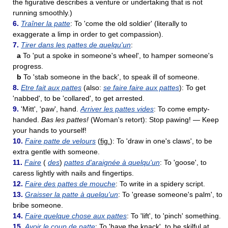
the figurative describes a venture or undertaking that is not
running smoothly.)
6.
Traîner la patte
: To 'come the old soldier' (literally to
exaggerate a limp in order to get compassion).
7.
Tirer dans les pattes de quelqu'un
:
a
To 'put a spoke in someone's wheel', to hamper someone's
progress.
b
To 'stab someone in the back', to speak ill of someone.
8.
Etre fait aux pattes
(also:
se faire faire aux pattes
): To get
'nabbed', to be 'collared', to get arrested.
9.
'Mitt', 'paw', hand.
Arriver les pattes vides
: To come empty-
handed.
Bas les pattes!
(Woman's retort): Stop pawing! — Keep
your hands to yourself!
10.
Faire patte de velours
(
fig.
): To 'draw in one's claws', to be
extra gentle with someone.
11.
Faire
(
des
)
pattes d'araignée à quelqu'un
: To 'goose', to
caress lightly with nails and fingertips.
12.
Faire des pattes de mouche
: To write in a spidery script.
13.
Graisser la patte à quelqu'un
: To 'grease someone's palm', to
bribe someone.
14.
Faire quelque chose aux pattes
: To 'lift', to 'pinch' something.
15.
Avoir le coup de patte
: To 'have the knack', to be skilful at