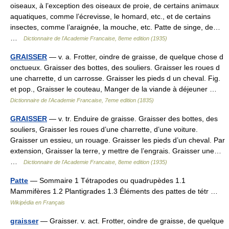
oiseaux, à l’exception des oiseaux de proie, de certains animaux
aquatiques, comme l’écrevisse, le homard, etc., et de certains
insectes, comme l’araignée, la mouche, etc. Patte de singe, de…
…
Dictionnaire de l'Academie Francaise, 8eme edition (1935)
GRAISSER
— v. a. Frotter, oindre de graisse, de quelque chose d
onctueux. Graisser des bottes, des souliers. Graisser les roues d
une charrette, d un carrosse. Graisser les pieds d un cheval. Fig.
et pop., Graisser le couteau, Manger de la viande à déjeuner …
Dictionnaire de l'Academie Francaise, 7eme edition (1835)
GRAISSER
— v. tr. Enduire de graisse. Graisser des bottes, des
souliers, Graisser les roues d’une charrette, d’une voiture.
Graisser un essieu, un rouage. Graisser les pieds d’un cheval. Par
extension, Graisser la terre, y mettre de l’engrais. Graisser une…
…
Dictionnaire de l'Academie Francaise, 8eme edition (1935)
Patte
— Sommaire 1 Tétrapodes ou quadrupèdes 1.1
Mammifères 1.2 Plantigrades 1.3 Éléments des pattes de tétr …
Wikipédia en Français
graisser
— Graisser. v. act. Frotter, oindre de graisse, de quelque