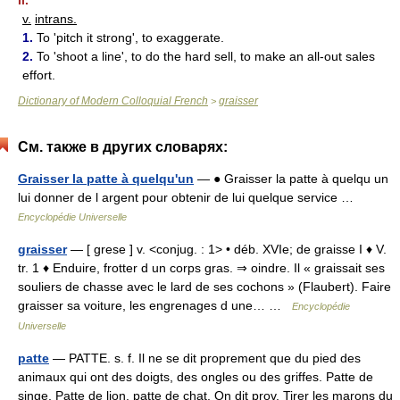
II.
v.
intrans.
1.
To 'pitch it strong', to exaggerate.
2.
To 'shoot a line', to do the hard sell, to make an all-out sales
effort.
Dictionary of Modern Colloquial French
graisser
>
См. также в других словарях:
Graisser la patte à quelqu'un
— ● Graisser la patte à quelqu un
lui donner de l argent pour obtenir de lui quelque service …
Encyclopédie Universelle
graisser
— [ grese ] v. <conjug. : 1> • déb. XVIe; de graisse I ♦ V.
tr. 1 ♦ Enduire, frotter d un corps gras. ⇒ oindre. Il « graissait ses
souliers de chasse avec le lard de ses cochons » (Flaubert). Faire
graisser sa voiture, les engrenages d une… …
Encyclopédie
Universelle
patte
— PATTE. s. f. Il ne se dit proprement que du pied des
animaux qui ont des doigts, des ongles ou des griffes. Patte de
singe. Patte de lion. patte de chat. On dit prov. Tirer les marons du