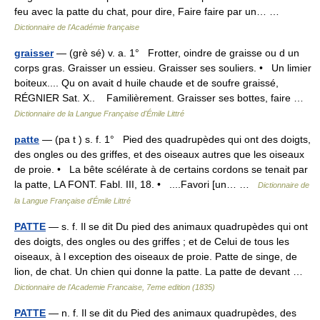
feu avec la patte du chat, pour dire, Faire faire par un… …
Dictionnaire de l'Académie française
graisser
— (grè sé) v. a. 1° Frotter, oindre de graisse ou d un
corps gras. Graisser un essieu. Graisser ses souliers. • Un limier
boiteux.... Qu on avait d huile chaude et de soufre graissé,
RÉGNIER Sat. X.. Familièrement. Graisser ses bottes, faire …
Dictionnaire de la Langue Française d'Émile Littré
patte
— (pa t ) s. f. 1° Pied des quadrupèdes qui ont des doigts,
des ongles ou des griffes, et des oiseaux autres que les oiseaux
de proie. • La bête scélérate à de certains cordons se tenait par
la patte, LA FONT. Fabl. III, 18. • ....Favori [un… …
Dictionnaire de
la Langue Française d'Émile Littré
PATTE
— s. f. Il se dit Du pied des animaux quadrupèdes qui ont
des doigts, des ongles ou des griffes ; et de Celui de tous les
oiseaux, à l exception des oiseaux de proie. Patte de singe, de
lion, de chat. Un chien qui donne la patte. La patte de devant …
Dictionnaire de l'Academie Francaise, 7eme edition (1835)
PATTE
— n. f. Il se dit du Pied des animaux quadrupèdes, des