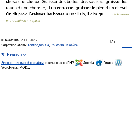
chose d onctueux. Graisser des bottes, des souliers. graisser les
roues d une charette, d un carrosse. graisser le pied d un cheval.
On dit prov. Graissez les bottes à un vilain, il dira qu …
Dictionnaire
de l'Académie française
© Академик, 2000-2026
18+
Обратная связь:
Техподдержка
,
Реклама на сайте
👣 Путешествия
Экспорт словарей на сайты
, сделанные на PHP,
Joomla,
Drupal,
WordPress, MODx.