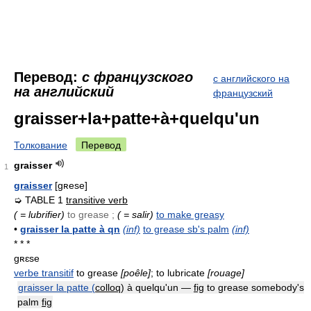
Перевод:
с французского
с английского на
на английский
французский
graisser+la+patte+à+quelqu'un
Толкование
Перевод
graisser
1
graisser
[gʀese]
➭ TABLE 1
transitive verb
( = lubrifier)
to grease ;
( = salir)
to make greasy
•
graisser la patte à qn
(inf)
to grease sb's palm
(inf)
* * *
gʀɛse
verbe transitif
to grease
[poêle]
; to lubricate
[rouage]
graisser la patte (
colloq
) à quelqu'un —
fig
to grease somebody's
palm
fig