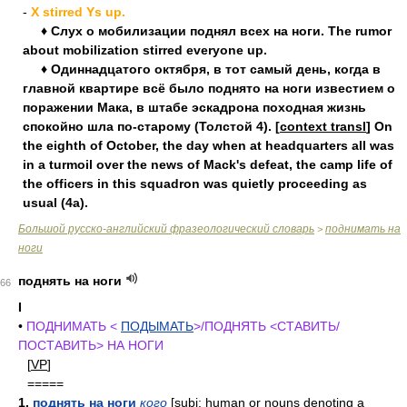
-
X stirred Ys up.
♦ Слух о мобилизации поднял всех на ноги. The rumor
about mobilization stirred everyone up.
♦ Одиннадцатого октября, в тот самый день, когда в
главной квартире всё было поднято на ноги известием о
поражении Мака, в штабе эскадрона походная жизнь
спокойно шла по-старому (Толстой 4). [
context transl
] On
the eighth of October, the day when at headquarters all was
in a turmoil over the news of Mack's defeat, the camp life of
the officers in this squadron was quietly proceeding as
usual (4a).
Большой русско-английский фразеологический словарь
поднимать на
>
ноги
поднять на ноги
66
I
•
ПОДНИМАТЬ <
ПОДЫМАТЬ
>/ПОДНЯТЬ <СТАВИТЬ/
ПОСТАВИТЬ> НА НОГИ
[
VP
]
=====
1.
поднять на ноги
кого
[
subj
: human or nouns denoting a