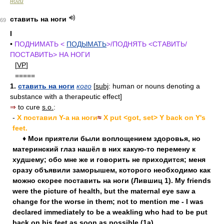
ноги
ставить на ноги
69
I
•
ПОДНИМАТЬ <
ПОДЫМАТЬ
>/ПОДНЯТЬ <СТАВИТЬ/
ПОСТАВИТЬ> НА НОГИ
[
VP
]
=====
1.
ставить на ноги
кого
[
subj
: human or nouns denoting a
substance with a therapeutic effect]
⇒
to cure
s.o.
:
-
X поставил Y-а на ноги
≈
X put <got, set> Y back on Y's
feet.
♦ Мои приятели были воплощением здоровья, но
материнский глаз нашёл в них какую-то перемену к
худшему; обо мне же и говорить не приходится; меня
сразу объявили заморышем, которого необходимо как
можно скорее поставить на ноги (Лившиц 1). My friends
were the picture of health, but the maternal eye saw a
change for the worse in them; not to mention me - I was
declared immediately to be a weakling who had to be put
back on his feet as soon as possible (1a).