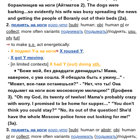
боранлинцев на ноги (Айтматов 2). The dogs were
barking...so evidently his wife was busy spreading the news
and getting the people of Boranly out of their beds (2a).
2.
поднять на ноги
кого-что
[
subj
: human;
obj
: human
pl
or
collect
; more often variants
поднимать
(
подымать
)/поднять;
usu.
pfv
fut
]
⇒
to make
s.o.
act energetically:
-
X поднял Y-а на ноги
≈
X roused Y
;
-
X got Y moving
;
- [in limited contexts]
X had Y (out) doing
sth.
♦ "Боже мой, без двадцати двенадцать! Мама,
наверное, с ума сошла. Я обещала быть к ужину..." -
"Может, все-таки останешься?" - "Нет, что ты! Она
подымет на ноги всю московскую милицию!" (Ерофеев
3). "Oh my God, its twenty of twelve! Mama's probably crazy
with worry. I promised to be home for supper...." "You don't
think you could stay?" "No, its out of the question! She'd
have the whole Moscow police force out looking for me!"
(3a).
3.
поднять на ноги
кого-что
[
subj
: human or
abstr
;
obj
: human
pl
or
collect
; more often variants
поднимать
(
подымать
)/поднять;