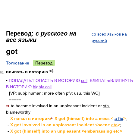
Перевод:
с русского на
со всех языков на
все языки
русский
got
Толкование
Перевод
влипать в историю
61
•
ПОПАДАТЬ/ПОПАСТЬ В ИСТОРИЮ
coll
; ВЛИПАТЬ/ВЛИПНУТЬ
В ИСТОРИЮ
highly coll
[
VP
;
subj
: human; more often
pfv
;
usu.
this
WO
]
=====
⇒
to become involved in an unpleasant incident or
sth.
blameworthy:
-
X попал в историю
≈
X got (himself) into a mess <
a fix
>
;
-
X got involved in an unpleasant incident <scene
etc
>
;
-
X got (himself) into an unpleasant <embarrassing
etc
>