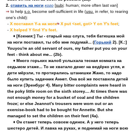
2.
ставить на ноги
кого
[
subj
: human; more often last van]
⇒
to help
s.o.
become self-sufficient in life (
usu.
in refer, to rearing
one's child):
-
X поставил Y-а на ноги
≈
X put <set, got> Y on Y's feet
;
-
X helped Y find Y's feet.
♦ [Ксения:] Ты - старый наш слуга, тебя батюшка мой
на ноги поставил, ты обо мне подумай... (
Горький
2). [К.:]
Youyou're an old servant of ours, my father put you on your
feet - think about me... (2b).
♦ Много горьких жалоб услыхала тесная комната на
седьмом этаже... То не хватало денег на ведёрко угля, и
дети мёрзли, то протирались штанишки Жано, то надо
было купить задачник Аннет. Она всё же поставила детей
на ноги (Эренбург 4). Many bitter complaints were heard in
the poky little room on the sixth storey.... At times there was
not enough money for a bucket of coal and the children
froze; or else Jeannot's trousers were worn out or an
exercise-book had to be bought for Annette. But she
managed to set the children on their feet (4a).
♦ Он станет теперь совсем одинок. А у него теперь
шестеро детей. И лавка на руках, и поднимай на ноги всю