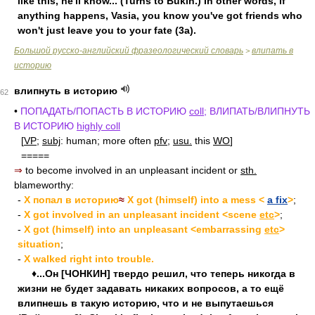
like this, he'll know... (Turns to Bukin.) In other words, if
anything happens, Vasia, you know you've got friends who
won't just leave you to your fate (3a).
Большой русско-английский фразеологический словарь
влипать в
>
историю
влипнуть в историю
62
•
ПОПАДАТЬ/ПОПАСТЬ В ИСТОРИЮ
coll
; ВЛИПАТЬ/ВЛИПНУТЬ
В ИСТОРИЮ
highly coll
[
VP
;
subj
: human; more often
pfv
;
usu.
this
WO
]
=====
⇒
to become involved in an unpleasant incident or
sth.
blameworthy:
-
X попал в историю
≈
X got (himself) into a mess <
a fix
>
;
-
X got involved in an unpleasant incident <scene
etc
>
;
-
X got (himself) into an unpleasant <embarrassing
etc
>
situation
;
-
X walked right into trouble.
♦...Он [ЧОНКИН] твердо решил, что теперь никогда в
жизни не будет задавать никаких вопросов, а то ещё
влипнешь в такую историю, что и не выпутаешься