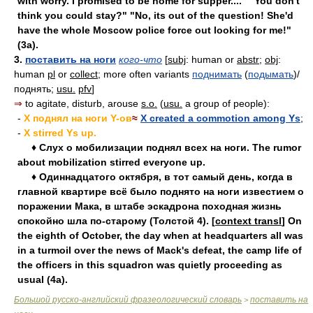
with worry. I promised to be home for supper...." "You don't
think you could stay?" "No, its out of the question! She'd
have the whole Moscow police force out looking for me!"
(3a).
3.
поставить на ноги
кого-что
[
subj
: human or
abstr
;
obj
:
human
pl
or
collect
; more often variants
поднимать
(
подымать
)/
поднять;
usu.
pfv
]
⇒
to agitate, disturb, arouse
s.o.
(
usu.
a group of people):
-
X поднял на ноги Y-ов
≈
X created a commotion among Ys
;
-
X stirred Ys up.
♦ Слух о мобилизации поднял всех на ноги. The rumor
about mobilization stirred everyone up.
♦ Одиннадцатого октября, в тот самый день, когда в
главной квартире всё было поднято на ноги известием о
поражении Мака, в штабе эскадрона походная жизнь
спокойно шла по-старому (Толстой 4). [
context transl
] On
the eighth of October, the day when at headquarters all was
in a turmoil over the news of Mack's defeat, the camp life of
the officers in this squadron was quietly proceeding as
usual (4a).
Большой русско-английский фразеологический словарь
поставить на
>