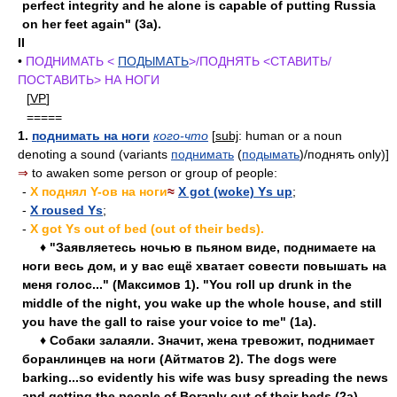
perfect integrity and he alone is capable of putting Russia
on her feet again" (3a).
II
•
ПОДНИМАТЬ <
ПОДЫМАТЬ
>/ПОДНЯТЬ <СТАВИТЬ/
ПОСТАВИТЬ> НА НОГИ
[
VP
]
=====
1.
поднимать на ноги
кого-что
[
subj
: human or a noun
denoting a sound (variants
поднимать
(
подымать
)/поднять only)]
⇒
to awaken some person or group of people:
-
X поднял Y-ов на ноги
≈
X got (woke) Ys up
;
-
X roused Ys
;
-
X got Ys out of bed (out of their beds).
♦ "Заявляетесь ночью в пьяном виде, поднимаете на
ноги весь дом, и у вас ещё хватает совести повышать на
меня голос..." (Максимов 1). "You roll up drunk in the
middle of the night, you wake up the whole house, and still
you have the gall to raise your voice to me" (1a).
♦ Собаки залаяли. Значит, жена тревожит, поднимает
боранлинцев на ноги (Айтматов 2). The dogs were
barking...so evidently his wife was busy spreading the news
and getting the people of Boranly out of their beds (2a).