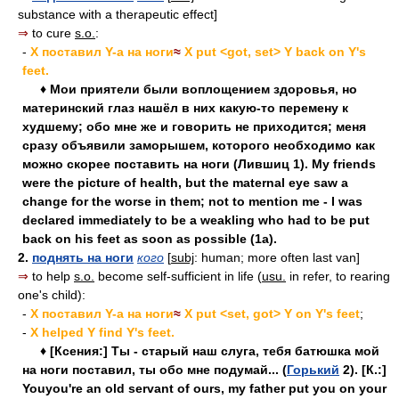
substance with a therapeutic effect]
⇒
to cure
s.o.
:
-
X поставил Y-а на ноги
≈
X put <got, set> Y back on Y's
feet.
♦ Мои приятели были воплощением здоровья, но
материнский глаз нашёл в них какую-то перемену к
худшему; обо мне же и говорить не приходится; меня
сразу объявили заморышем, которого необходимо как
можно скорее поставить на ноги (Лившиц 1). My friends
were the picture of health, but the maternal eye saw a
change for the worse in them; not to mention me - I was
declared immediately to be a weakling who had to be put
back on his feet as soon as possible (1a).
2.
поднять на ноги
кого
[
subj
: human; more often last van]
⇒
to help
s.o.
become self-sufficient in life (
usu.
in refer, to rearing
one's child):
-
X поставил Y-а на ноги
≈
X put <set, got> Y on Y's feet
;
-
X helped Y find Y's feet.
♦ [Ксения:] Ты - старый наш слуга, тебя батюшка мой
на ноги поставил, ты обо мне подумай... (
Горький
2). [К.:]
Youyou're an old servant of ours, my father put you on your