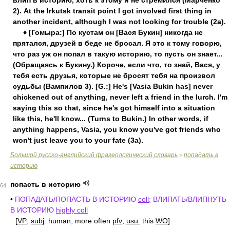
влип в историю, хоть к этому и не стремился (Марченко
2). At the Irkutsk transit point I got involved first thing in
another incident, although I was not looking for trouble (2a).
♦ [Гомыра:] По кустам он [Вася Букин] никогда не
прятался, друзей в беде не бросал. Я это к тому говорю,
что раз уж он попал в такую историю, то пусть он знает...
(Обращаясь к Букину.) Короче, если что, то знай, Вася, у
тебя есть друзья, которые не бросят тебя на произвол
судьбы (Вампилов 3). [G.:] He's [Vasia Bukin has] never
chickened out of anything, never left a friend in the lurch. I'm
saying this so that, since he's got himself into a situation
like this, he'll know... (Turns to Bukin.) In other words, if
anything happens, Vasia, you know you've got friends who
won't just leave you to your fate (3a).
Большой русско-английский фразеологический словарь
попадать в
>
историю
попасть в историю
64
•
ПОПАДАТЬ/ПОПАСТЬ В ИСТОРИЮ
coll
; ВЛИПАТЬ/ВЛИПНУТЬ
В ИСТОРИЮ
highly coll
[
VP
;
subj
: human; more often
pfv
;
usu.
this
WO
]