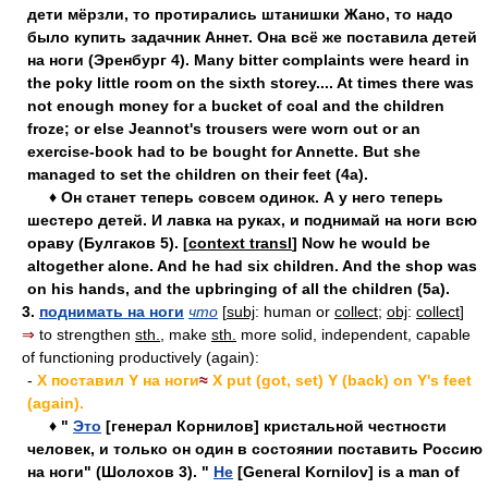
дети мёрзли, то протирались штанишки Жано, то надо
было купить задачник Аннет. Она всё же поставила детей
на ноги (Эренбург 4). Many bitter complaints were heard in
the poky little room on the sixth storey.... At times there was
not enough money for a bucket of coal and the children
froze; or else Jeannot's trousers were worn out or an
exercise-book had to be bought for Annette. But she
managed to set the children on their feet (4a).
♦ Он станет теперь совсем одинок. А у него теперь
шестеро детей. И лавка на руках, и поднимай на ноги всю
ораву (Булгаков 5). [
context transl
] Now he would be
altogether alone. And he had six children. And the shop was
on his hands, and the upbringing of all the children (5a).
3.
поднимать на ноги
что
[
subj
: human or
collect
;
obj
:
collect
]
⇒
to strengthen
sth.
, make
sth.
more solid, independent, capable
of functioning productively (again):
-
X поставил Y на ноги
≈
X put (got, set) Y (back) on Y's feet
(again).
♦ "
Это
[генерал Корнилов] кристальной честности
человек, и только он один в состоянии поставить Россию
на ноги" (Шолохов 3). "
Не
[General Kornilov] is a man of