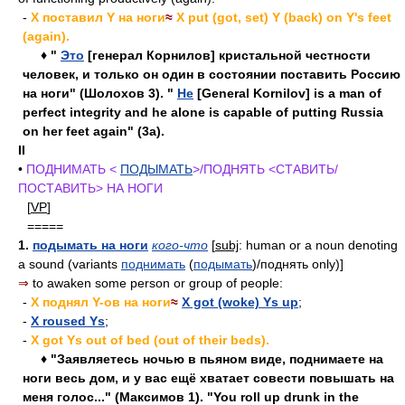
-
X поставил Y на ноги
≈
X put (got, set) Y (back) on Y's feet
(again).
♦ "
Это
[генерал Корнилов] кристальной честности
человек, и только он один в состоянии поставить Россию
на ноги" (Шолохов 3). "
Не
[General Kornilov] is a man of
perfect integrity and he alone is capable of putting Russia
on her feet again" (3a).
II
•
ПОДНИМАТЬ <
ПОДЫМАТЬ
>/ПОДНЯТЬ <СТАВИТЬ/
ПОСТАВИТЬ> НА НОГИ
[
VP
]
=====
1.
подымать на ноги
кого-что
[
subj
: human or a noun denoting
a sound (variants
поднимать
(
подымать
)/поднять only)]
⇒
to awaken some person or group of people:
-
X поднял Y-ов на ноги
≈
X got (woke) Ys up
;
-
X roused Ys
;
-
X got Ys out of bed (out of their beds).
♦ "Заявляетесь ночью в пьяном виде, поднимаете на
ноги весь дом, и у вас ещё хватает совести повышать на
меня голос..." (Максимов 1). "You roll up drunk in the