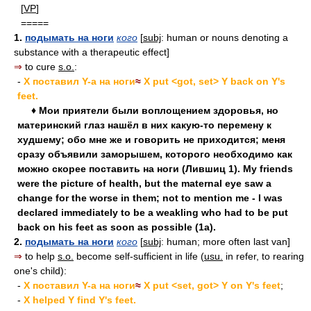
[
VP
]
=====
1.
подымать на ноги
кого
[
subj
: human or nouns denoting a
substance with a therapeutic effect]
⇒
to cure
s.o.
:
-
X поставил Y-а на ноги
≈
X put <got, set> Y back on Y's
feet.
♦ Мои приятели были воплощением здоровья, но
материнский глаз нашёл в них какую-то перемену к
худшему; обо мне же и говорить не приходится; меня
сразу объявили заморышем, которого необходимо как
можно скорее поставить на ноги (Лившиц 1). My friends
were the picture of health, but the maternal eye saw a
change for the worse in them; not to mention me - I was
declared immediately to be a weakling who had to be put
back on his feet as soon as possible (1a).
2.
подымать на ноги
кого
[
subj
: human; more often last van]
⇒
to help
s.o.
become self-sufficient in life (
usu.
in refer, to rearing
one's child):
-
X поставил Y-а на ноги
≈
X put <set, got> Y on Y's feet
;
-
X helped Y find Y's feet.