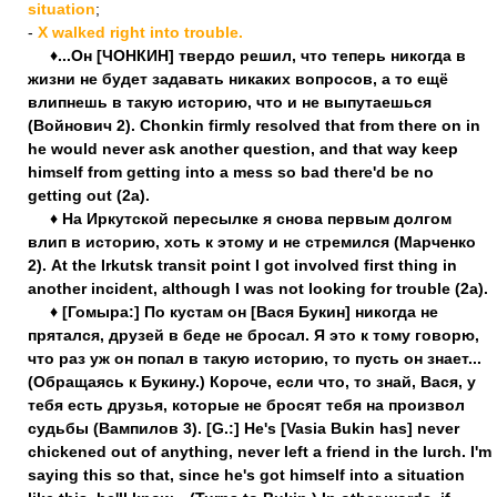
situation
;
-
X walked right into trouble.
♦...Он [ЧОНКИН] твердо решил, что теперь никогда в
жизни не будет задавать никаких вопросов, а то ещё
влипнешь в такую историю, что и не выпутаешься
(Войнович 2). Chonkin firmly resolved that from there on in
he would never ask another question, and that way keep
himself from getting into a mess so bad there'd be no
getting out (2a).
♦ На Иркутской пересылке я снова первым долгом
влип в историю, хоть к этому и не стремился (Марченко
2). At the Irkutsk transit point I got involved first thing in
another incident, although I was not looking for trouble (2a).
♦ [Гомыра:] По кустам он [Вася Букин] никогда не
прятался, друзей в беде не бросал. Я это к тому говорю,
что раз уж он попал в такую историю, то пусть он знает...
(Обращаясь к Букину.) Короче, если что, то знай, Вася, у
тебя есть друзья, которые не бросят тебя на произвол
судьбы (Вампилов 3). [G.:] He's [Vasia Bukin has] never
chickened out of anything, never left a friend in the lurch. I'm
saying this so that, since he's got himself into a situation