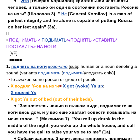
♦ "
Это
[генерал Корнилов] кристальной честности
человек, и только он один в состоянии поставить Россию
на ноги" (Шолохов 3). "
Не
[General Kornilov] is a man of
perfect integrity and he alone is capable of putting Russia
on her feet again" (3a).
II
•
ПОДНИМАТЬ <
ПОДЫМАТЬ
>/ПОДНЯТЬ <СТАВИТЬ/
ПОСТАВИТЬ> НА НОГИ
[
VP
]
=====
1.
поднять на ноги
кого-что
[
subj
: human or a noun denoting a
sound (variants
поднимать
(
подымать
)/поднять only)]
⇒
to awaken some person or group of people:
-
X поднял Y-ов на ноги
≈
X got (woke) Ys up
;
-
X roused Ys
;
-
X got Ys out of bed (out of their beds).
♦ "Заявляетесь ночью в пьяном виде, поднимаете на
ноги весь дом, и у вас ещё хватает совести повышать на
меня голос..." (Максимов 1). "You roll up drunk in the
middle of the night, you wake up the whole house, and still
you have the gall to raise your voice to me" (1a).
♦ Собаки залаяли. Значит, жена тревожит, поднимает