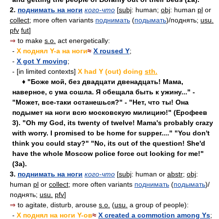
2.
поднимать на ноги
кого-что
[
subj
: human;
obj
: human
pl
or
collect
; more often variants
поднимать
(
подымать
)/поднять;
usu.
pfv
fut
]
⇒
to make
s.o.
act energetically:
-
X поднял Y-а на ноги
≈
X roused Y
;
-
X got Y moving
;
- [in limited contexts]
X had Y (out) doing
sth.
♦ "Боже мой, без двадцати двенадцать! Мама,
наверное, с ума сошла. Я обещала быть к ужину..." -
"Может, все-таки останешься?" - "Нет, что ты! Она
подымет на ноги всю московскую милицию!" (Ерофеев
3). "Oh my God, its twenty of twelve! Mama's probably crazy
with worry. I promised to be home for supper...." "You don't
think you could stay?" "No, its out of the question! She'd
have the whole Moscow police force out looking for me!"
(3a).
3.
поднимать на ноги
кого-что
[
subj
: human or
abstr
;
obj
:
human
pl
or
collect
; more often variants
поднимать
(
подымать
)/
поднять;
usu.
pfv
]
⇒
to agitate, disturb, arouse
s.o.
(
usu.
a group of people):
-
X поднял на ноги Y-ов
≈
X created a commotion among Ys
;