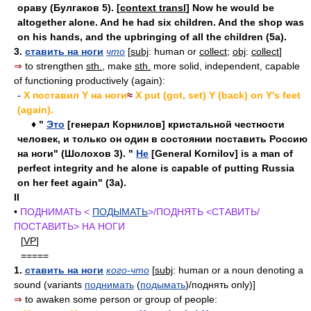
ораву (Булгаков 5). [
context transl
] Now he would be
altogether alone. And he had six children. And the shop was
on his hands, and the upbringing of all the children (5a).
3.
ставить на ноги
что
[
subj
: human or
collect
;
obj
:
collect
]
⇒
to strengthen
sth.
, make
sth.
more solid, independent, capable
of functioning productively (again):
-
X поставил Y на ноги
≈
X put (got, set) Y (back) on Y's feet
(again).
♦ "
Это
[генерал Корнилов] кристальной честности
человек, и только он один в состоянии поставить Россию
на ноги" (Шолохов 3). "
Не
[General Kornilov] is a man of
perfect integrity and he alone is capable of putting Russia
on her feet again" (3a).
II
•
ПОДНИМАТЬ <
ПОДЫМАТЬ
>/ПОДНЯТЬ <СТАВИТЬ/
ПОСТАВИТЬ> НА НОГИ
[
VP
]
=====
1.
ставить на ноги
кого-что
[
subj
: human or a noun denoting a
sound (variants
поднимать
(
подымать
)/поднять only)]
⇒
to awaken some person or group of people: