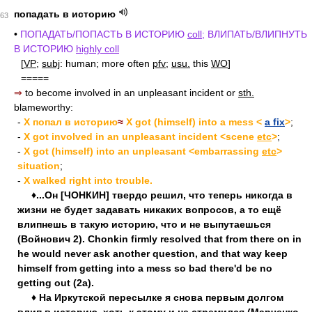
попадать в историю
63
•
ПОПАДАТЬ/ПОПАСТЬ В ИСТОРИЮ
coll
; ВЛИПАТЬ/ВЛИПНУТЬ
В ИСТОРИЮ
highly coll
[
VP
;
subj
: human; more often
pfv
;
usu.
this
WO
]
=====
⇒
to become involved in an unpleasant incident or
sth.
blameworthy:
-
X попал в историю
≈
X got (himself) into a mess <
a fix
>
;
-
X got involved in an unpleasant incident <scene
etc
>
;
-
X got (himself) into an unpleasant <embarrassing
etc
>
situation
;
-
X walked right into trouble.
♦...Он [ЧОНКИН] твердо решил, что теперь никогда в
жизни не будет задавать никаких вопросов, а то ещё
влипнешь в такую историю, что и не выпутаешься
(Войнович 2). Chonkin firmly resolved that from there on in
he would never ask another question, and that way keep
himself from getting into a mess so bad there'd be no
getting out (2a).
♦ На Иркутской пересылке я снова первым долгом