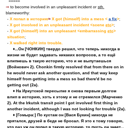
=====
⇒
to become involved in an unpleasant incident or
sth.
blameworthy:
-
X попал в историю
≈
X got (himself) into a mess <
a fix
>
;
-
X got involved in an unpleasant incident <scene
etc
>
;
-
X got (himself) into an unpleasant <embarrassing
etc
>
situation
;
-
X walked right into trouble.
♦...Он [ЧОНКИН] твердо решил, что теперь никогда в
жизни не будет задавать никаких вопросов, а то ещё
влипнешь в такую историю, что и не выпутаешься
(Войнович 2). Chonkin firmly resolved that from there on in
he would never ask another question, and that way keep
himself from getting into a mess so bad there'd be no
getting out (2a).
♦ На Иркутской пересылке я снова первым долгом
влип в историю, хоть к этому и не стремился (Марченко
2). At the Irkutsk transit point I got involved first thing in
another incident, although I was not looking for trouble (2a).
♦ [Гомыра:] По кустам он [Вася Букин] никогда не
прятался, друзей в беде не бросал. Я это к тому говорю,
что раз уж он попал в такую историю, то пусть он знает...