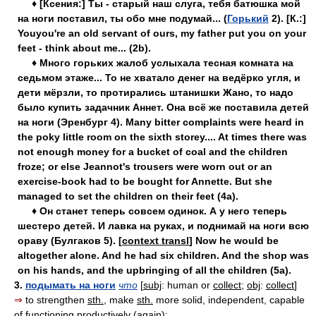
♦ [Ксения:] Ты - старый наш слуга, тебя батюшка мой
на ноги поставил, ты обо мне подумай... (
Горький
2). [К.:]
Youyou're an old servant of ours, my father put you on your
feet - think about me... (2b).
♦ Много горьких жалоб услыхала тесная комната на
седьмом этаже... То не хватало денег на ведёрко угля, и
дети мёрзли, то протирались штанишки Жано, то надо
было купить задачник Аннет. Она всё же поставила детей
на ноги (Эренбург 4). Many bitter complaints were heard in
the poky little room on the sixth storey.... At times there was
not enough money for a bucket of coal and the children
froze; or else Jeannot's trousers were worn out or an
exercise-book had to be bought for Annette. But she
managed to set the children on their feet (4a).
♦ Он станет теперь совсем одинок. А у него теперь
шестеро детей. И лавка на руках, и поднимай на ноги всю
ораву (Булгаков 5). [
context transl
] Now he would be
altogether alone. And he had six children. And the shop was
on his hands, and the upbringing of all the children (5a).
3.
подымать на ноги
что
[
subj
: human or
collect
;
obj
:
collect
]
⇒
to strengthen
sth.
, make
sth.
more solid, independent, capable
of functioning productively (again):