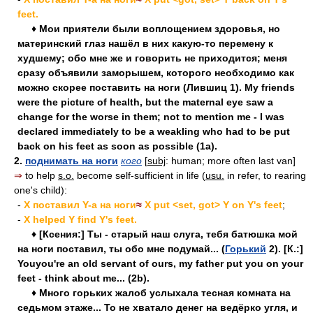
feet.
♦ Мои приятели были воплощением здоровья, но
материнский глаз нашёл в них какую-то перемену к
худшему; обо мне же и говорить не приходится; меня
сразу объявили заморышем, которого необходимо как
можно скорее поставить на ноги (Лившиц 1). My friends
were the picture of health, but the maternal eye saw a
change for the worse in them; not to mention me - I was
declared immediately to be a weakling who had to be put
back on his feet as soon as possible (1a).
2.
поднимать на ноги
кого
[
subj
: human; more often last van]
⇒
to help
s.o.
become self-sufficient in life (
usu.
in refer, to rearing
one's child):
-
X поставил Y-а на ноги
≈
X put <set, got> Y on Y's feet
;
-
X helped Y find Y's feet.
♦ [Ксения:] Ты - старый наш слуга, тебя батюшка мой
на ноги поставил, ты обо мне подумай... (
Горький
2). [К.:]
Youyou're an old servant of ours, my father put you on your
feet - think about me... (2b).
♦ Много горьких жалоб услыхала тесная комната на
седьмом этаже... То не хватало денег на ведёрко угля, и