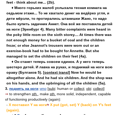
feet - think about me... (2b).
♦ Много горьких жалоб услыхала тесная комната на
седьмом этаже... То не хватало денег на ведёрко угля, и
дети мёрзли, то протирались штанишки Жано, то надо
было купить задачник Аннет. Она всё же поставила детей
на ноги (Эренбург 4). Many bitter complaints were heard in
the poky little room on the sixth storey.... At times there was
not enough money for a bucket of coal and the children
froze; or else Jeannot's trousers were worn out or an
exercise-book had to be bought for Annette. But she
managed to set the children on their feet (4a).
♦ Он станет теперь совсем одинок. А у него теперь
шестеро детей. И лавка на руках, и поднимай на ноги всю
ораву (Булгаков 5). [
context transl
] Now he would be
altogether alone. And he had six children. And the shop was
on his hands, and the upbringing of all the children (5a).
3.
поднять на ноги
что
[
subj
: human or
collect
;
obj
:
collect
]
⇒
to strengthen
sth.
, make
sth.
more solid, independent, capable
of functioning productively (again):
-
X поставил Y на ноги
≈
X put (got, set) Y (back) on Y's feet
(again).