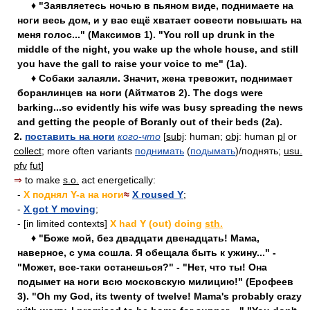
♦ "Заявляетесь ночью в пьяном виде, поднимаете на
ноги весь дом, и у вас ещё хватает совести повышать на
меня голос..." (Максимов 1). "You roll up drunk in the
middle of the night, you wake up the whole house, and still
you have the gall to raise your voice to me" (1a).
♦ Собаки залаяли. Значит, жена тревожит, поднимает
боранлинцев на ноги (Айтматов 2). The dogs were
barking...so evidently his wife was busy spreading the news
and getting the people of Boranly out of their beds (2a).
2.
поставить на ноги
кого-что
[
subj
: human;
obj
: human
pl
or
collect
; more often variants
поднимать
(
подымать
)/поднять;
usu.
pfv
fut
]
⇒
to make
s.o.
act energetically:
-
X поднял Y-а на ноги
≈
X roused Y
;
-
X got Y moving
;
- [in limited contexts]
X had Y (out) doing
sth.
♦ "Боже мой, без двадцати двенадцать! Мама,
наверное, с ума сошла. Я обещала быть к ужину..." -
"Может, все-таки останешься?" - "Нет, что ты! Она
подымет на ноги всю московскую милицию!" (Ерофеев
3). "Oh my God, its twenty of twelve! Mama's probably crazy