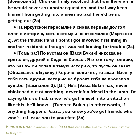
(Войнович 2). Chonkin firmly resolved that from there on in
he would never ask another question, and that way keep
himself from getting into a mess so bad there'd be no
getting out (2a).
♦ На Иркутской пересылке я снова первым долгом
влип в историю, хоть к этому и не стремился (Марченко
2). At the Irkutsk transit point I got involved first thing in
another incident, although I was not looking for trouble (2a).
♦ [Гомыра:] По кустам он [Вася Букин] никогда не
прятался, друзей в беде не бросал. Я это к тому говорю,
что раз уж он попал в такую историю, то пусть он знает...
(Обращаясь к Букину.) Короче, если что, то знай, Вася, у
тебя есть друзья, которые не бросят тебя на произвол
судьбы (Вампилов 3). [G.:] He's [Vasia Bukin has] never
chickened out of anything, never left a friend in the lurch. I'm
saying this so that, since he's got himself into a situation
like this, he'll know... (Turns to Bukin.) In other words, if
anything happens, Vasia, you know you've got friends who
won't just leave you to your fate (3a).
Большой русско-английский фразеологический словарь
влипнуть в
>
историю