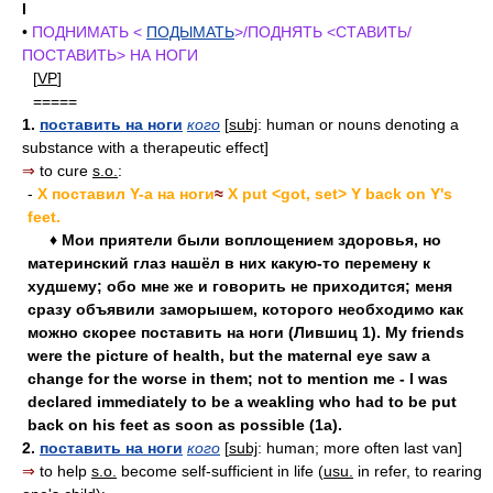
I
•
ПОДНИМАТЬ <
ПОДЫМАТЬ
>/ПОДНЯТЬ <СТАВИТЬ/
ПОСТАВИТЬ> НА НОГИ
[
VP
]
=====
1.
поставить на ноги
кого
[
subj
: human or nouns denoting a
substance with a therapeutic effect]
⇒
to cure
s.o.
:
-
X поставил Y-а на ноги
≈
X put <got, set> Y back on Y's
feet.
♦ Мои приятели были воплощением здоровья, но
материнский глаз нашёл в них какую-то перемену к
худшему; обо мне же и говорить не приходится; меня
сразу объявили заморышем, которого необходимо как
можно скорее поставить на ноги (Лившиц 1). My friends
were the picture of health, but the maternal eye saw a
change for the worse in them; not to mention me - I was
declared immediately to be a weakling who had to be put
back on his feet as soon as possible (1a).
2.
поставить на ноги
кого
[
subj
: human; more often last van]
⇒
to help
s.o.
become self-sufficient in life (
usu.
in refer, to rearing