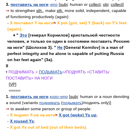
3.
поставить на ноги
что
[
subj
: human or
collect
;
obj
:
collect
]
⇒
to strengthen
sth.
, make
sth.
more solid, independent, capable
of functioning productively (again):
-
X поставил Y на ноги
≈
X put (got, set) Y (back) on Y's feet
(again).
♦ "
Это
[генерал Корнилов] кристальной честности
человек, и только он один в состоянии поставить Россию
на ноги" (Шолохов 3). "
Не
[General Kornilov] is a man of
perfect integrity and he alone is capable of putting Russia
on her feet again" (3a).
II
•
ПОДНИМАТЬ <
ПОДЫМАТЬ
>/ПОДНЯТЬ <СТАВИТЬ/
ПОСТАВИТЬ> НА НОГИ
[
VP
]
=====
1.
поставить на ноги
кого-что
[
subj
: human or a noun denoting
a sound (variants
поднимать
(
подымать
)/поднять only)]
⇒
to awaken some person or group of people:
-
X поднял Y-ов на ноги
≈
X got (woke) Ys up
;
-
X roused Ys
;
-
X got Ys out of bed (out of their beds).