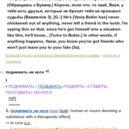
(Обращаясь к Букину.) Короче, если что, то знай, Вася, у
тебя есть друзья, которые не бросят тебя на произвол
судьбы (Вампилов 3). [G.:] He's [Vasia Bukin has] never
chickened out of anything, never left a friend in the lurch. I'm
saying this so that, since he's got himself into a situation
like this, he'll know... (Turns to Bukin.) In other words, if
anything happens, Vasia, you know you've got friends who
won't just leave you to your fate (3a).
Большой русско-английский фразеологический словарь
попасть в
>
историю
поднимать на ноги
65
I
•
ПОДНИМАТЬ <
ПОДЫМАТЬ
>/ПОДНЯТЬ <СТАВИТЬ/
ПОСТАВИТЬ> НА НОГИ
[
VP
]
=====
1.
поднимать на ноги
кого
[
subj
: human or nouns denoting a
substance with a therapeutic effect]
⇒
to cure
s.o.
:
-
X поставил Y-а на ноги
≈
X put <got, set> Y back on Y's