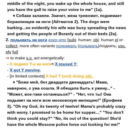
middle of the night, you wake up the whole house, and still
you have the gall to raise your voice to me" (1a).
♦ Собаки залаяли. Значит, жена тревожит, поднимает
боранлинцев на ноги (Айтматов 2). The dogs were
barking...so evidently his wife was busy spreading the news
and getting the people of Boranly out of their beds (2a).
2.
подымать на ноги
кого-что
[
subj
: human;
obj
: human
pl
or
collect
; more often variants
поднимать
(
подымать
)/поднять;
usu.
pfv
fut
]
⇒
to make
s.o.
act energetically:
-
X поднял Y-а на ноги
≈
X roused Y
;
-
X got Y moving
;
- [in limited contexts]
X had Y (out) doing
sth.
♦ "Боже мой, без двадцати двенадцать! Мама,
наверное, с ума сошла. Я обещала быть к ужину..." -
"Может, все-таки останешься?" - "Нет, что ты! Она
подымет на ноги всю московскую милицию!" (Ерофеев
3). "Oh my God, its twenty of twelve! Mama's probably crazy
with worry. I promised to be home for supper...." "You don't
think you could stay?" "No, its out of the question! She'd
have the whole Moscow police force out looking for me!"