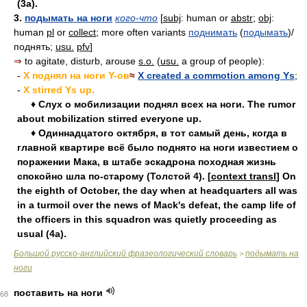
(3a).
3.
подымать на ноги
кого-что
[
subj
: human or
abstr
;
obj
:
human
pl
or
collect
; more often variants
поднимать
(
подымать
)/
поднять;
usu.
pfv
]
⇒
to agitate, disturb, arouse
s.o.
(
usu.
a group of people):
-
X поднял на ноги Y-ов
≈
X created a commotion among Ys
;
-
X stirred Ys up.
♦ Слух о мобилизации поднял всех на ноги. The rumor
about mobilization stirred everyone up.
♦ Одиннадцатого октября, в тот самый день, когда в
главной квартире всё было поднято на ноги известием о
поражении Мака, в штабе эскадрона походная жизнь
спокойно шла по-старому (Толстой 4). [
context transl
] On
the eighth of October, the day when at headquarters all was
in a turmoil over the news of Mack's defeat, the camp life of
the officers in this squadron was quietly proceeding as
usual (4a).
Большой русско-английский фразеологический словарь
подымать на
>
ноги
поставить на ноги
68