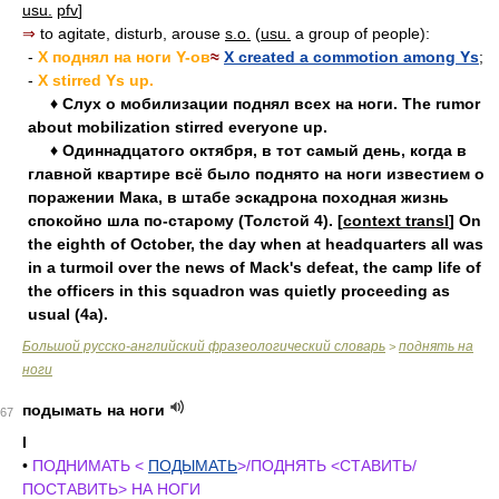
usu.
pfv
]
⇒
to agitate, disturb, arouse
s.o.
(
usu.
a group of people):
-
X поднял на ноги Y-ов
≈
X created a commotion among Ys
;
-
X stirred Ys up.
♦ Слух о мобилизации поднял всех на ноги. The rumor
about mobilization stirred everyone up.
♦ Одиннадцатого октября, в тот самый день, когда в
главной квартире всё было поднято на ноги известием о
поражении Мака, в штабе эскадрона походная жизнь
спокойно шла по-старому (Толстой 4). [
context transl
] On
the eighth of October, the day when at headquarters all was
in a turmoil over the news of Mack's defeat, the camp life of
the officers in this squadron was quietly proceeding as
usual (4a).
Большой русско-английский фразеологический словарь
поднять на
>
ноги
подымать на ноги
67
I
•
ПОДНИМАТЬ <
ПОДЫМАТЬ
>/ПОДНЯТЬ <СТАВИТЬ/
ПОСТАВИТЬ> НА НОГИ