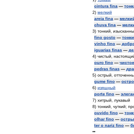
cintura
fina
—
тонк
2
)
мелкий
areia
fina
—
мелки
chuva
fina
—
мелк
3
)
тонкий
,
изысканн
fino
gosto
—
тонк
vinho
fino
—
добр
iguarias
finas
—
де
4
)
чистый
,
настоящи
ouro
fino
—
чисто
pedras
finas
—
дра
5
)
острый
,
отточенн
gume
fino
—
остро
6
)
изящный
porte
fino
—
элега
7
)
хитрый
,
лукавый
8
)
тонкий
,
чуткий
;
пр
ouvido
fino
—
тон
olhar
fino
—
остры
ter
o
nariz
fino
—
б
••