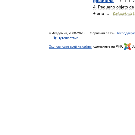
galantaria
—
s
.
f
.
1
.
4
.
Pequeno
objeto
de
+
aria
…
Dicionário
da
L
© Академик, 2000-2026
Обратная связь:
Техподдерж
👣 Путешествия
Экспорт словарей на сайты
, сделанные на PHP,
Jo