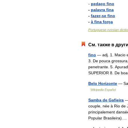
-
pedaço
fino
-
palavra
fina
-
fazer
-
se
fino
-
à
fina
força
Portuguese
-
russian
dicti
См
.
также
в
друг
fino
—
adj
.
1
.
Macio
3
.
De
pouca
grossura
penetrante
.
5
.
Apura
SUPERIOR
8
.
De
boa
Belo
Horizonte
—
Sa
Wikipedia
Español
Samba
de
Gafieira
couple
,
née
à
Rio
de
principalement
dansé
Popular
Brasileira
).