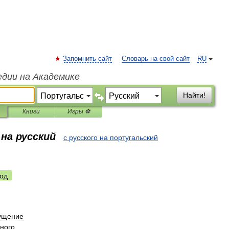
Запомнить сайт
Словарь на свой сайт
RU
едии на Академике
Найти!
Книги
Игры ⚽
на русский
с русского на португальский
од
ущение
ного