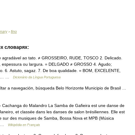
onary
fino
>
их
словарях:
e
agradável
ao
tato
. ≠
GROSSEIRO
,
RUDE
,
TOSCO
2
.
Delicado
.
,
espessura
ou
largura
. =
DELGADO
≠
GROSSO
4
.
Agudo
;
do
.
6
.
Astuto
,
sagaz
.
7
.
De
boa
qualidade
. =
BOM
,
EXCELENTE
,
… …
Dicionário
da
Língua
Portuguesa
ltar
a
navegación
,
búsqueda
Belo
Horizonte
Municipio
de
Brasil
…
—
Cachanga
do
Malandro
La
Samba
de
Gafieira
est
une
danse
de
Janeiro
,
et
classée
dans
les
danses
de
salon
brésiliennes
.
Elle
est
e
sur
des
musiques
de
Samba
,
Bossa
Nova
et
MPB
(
Música
… …
Wikipédia
en
Français