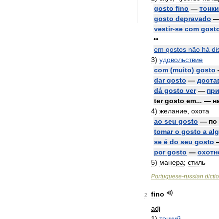
gosto
fino
—
тонк
gosto
depravado
vestir
-
se
com
gost
••
em
gostos
não
há
di
3
)
удовольствие
com
(
muito
)
gosto
dar
gosto
—
доста
dá
gosto
ver
—
при
ter
gosto
em
... —
н
4
)
желание
,
охота
ao
seu
gosto
—
по
tomar
o
gosto
a
al
se
é
do
seu
gosto
por
gosto
—
охотн
5
)
манера
;
стиль
Portuguese
-
russian
dicti
fino
2
adj
1
)
тонкий