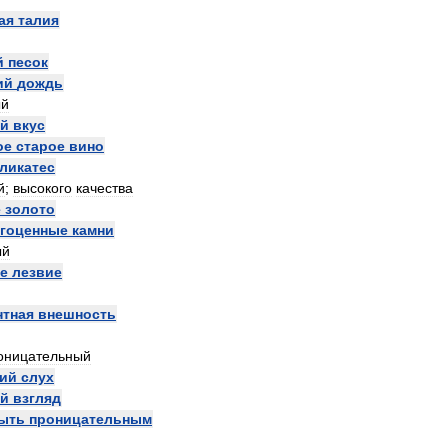
ая
талия
й
песок
ий
дождь
ый
ий
вкус
ое
старое
вино
ликатес
й
;
высокого
качества
е
золото
гоценные
камни
ый
е
лезвие
нтная
внешность
оницательный
кий
слух
й
взгляд
ыть
проницательным