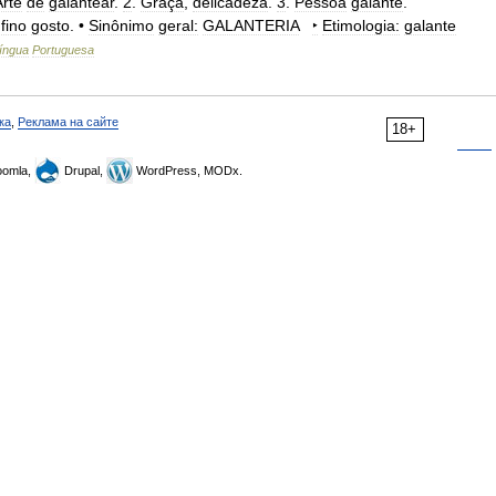
Arte
de
galantear
.
2
.
Graça
,
delicadeza
.
3
.
Pessoa
galante
.
fino
gosto
. •
Sinônimo
geral:
GALANTERIA
‣
Etimologia:
galante
íngua
Portuguesa
ка
,
Реклама на сайте
18+
omla,
Drupal,
WordPress, MODx.