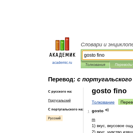
Словари и энциклоп
academic.ru
Толкования
Переводы
Перевод:
с португальского 
gosto fino
С русского на:
Португальский
Толкование
Перев
С португальского на:
gosto
1
Русский
m
1
)
вкус
,
вкусовое
ощ
2
)
вкус
,
чувство
изящ