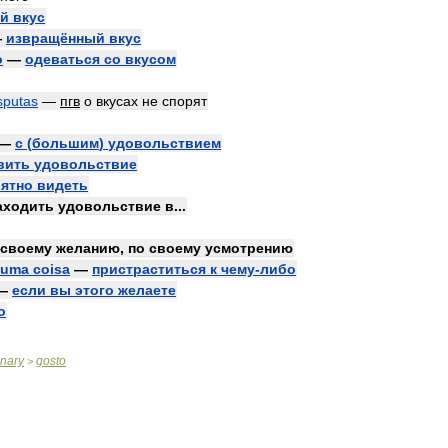
ий
вкус
—
извращённый
вкус
o
—
одеваться
со
вкусом
sputas
—
пгв
о
вкусах
не
спорят
—
с
(
большим
)
удовольствием
вить
удовольствие
ятно
видеть
аходить
удовольствие
в
...
своему
желанию
,
по
своему
усмотрению
guma
coisa
—
пристраститься
к
чему
-
либо
—
если
вы
этого
желаете
о
onary
gosto
>