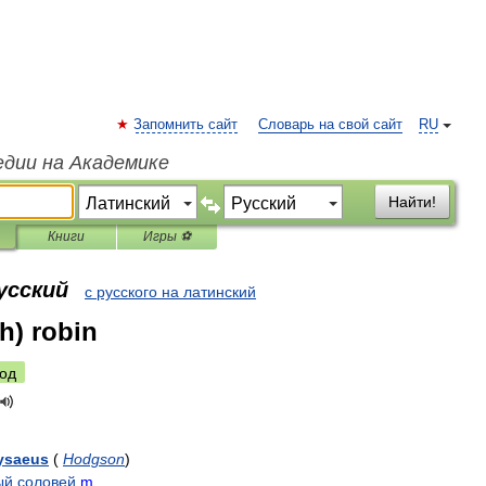
Запомнить сайт
Словарь на свой сайт
RU
едии на Академике
Найти!
Книги
Игры ⚽
усский
с русского на латинский
h) robin
од
ysaeus
(
Hodgson
)
ый
соловей
m