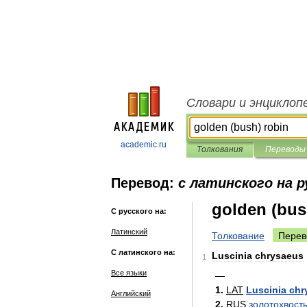
Словари и энциклоп
academic.ru
Толкования
Переводы
Перевод:
с латинского на р
golden (bus
С русского на:
Латинский
Толкование
Перев
С латинского на:
Luscinia
chrysaeus
1
Все языки
—
1
.
LAT
Luscinia
chr
Английский
2
.
RUS
золотохвост