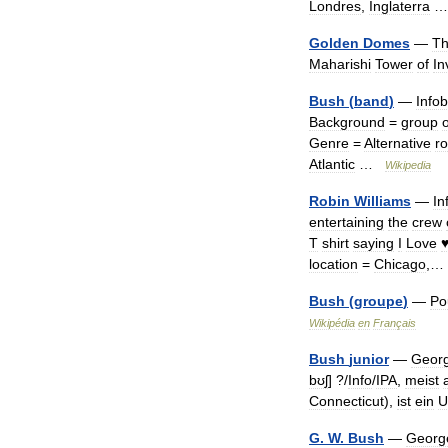
Londres
,
Inglaterra
Golden
Domes
—
T
Maharishi
Tower
of
In
Bush
(
band
)
—
Info
Background
=
group
Genre
=
Alternative
r
Atlantic
…
Wikipedia
Robin
Williams
—
In
entertaining
the
crew
T
shirt
saying
I
Love
location
=
Chicago
,
Bush
(
groupe
)
—
Po
Wikipédia
en
Français
Bush
junior
—
Geor
bʊʃ
] ?/
Info
/
IPA
,
meist
Connecticut
),
ist
ein
U
G
.
W
.
Bush
—
Georg