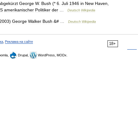
abgekürzt
George
W
.
Bush
(*
6
.
Juli
1946
in
New
Haven
,
S
amerikanischer
Politiker
der
…
Deutsch
Wikipedia
2003
)
George
Walker
Bush
&# …
Deutsch
Wikipedia
ка
,
Реклама на сайте
18+
omla,
Drupal,
WordPress, MODx.