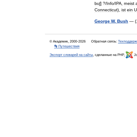
bʊʃ
] ?/
Info
/
IPA
,
meist
Connecticut
),
ist
ein
U
George
W
.
Bush
— (
© Академик, 2000-2026
Обратная связь:
Техподдерж
👣 Путешествия
Экспорт словарей на сайты
, сделанные на PHP,
Jo