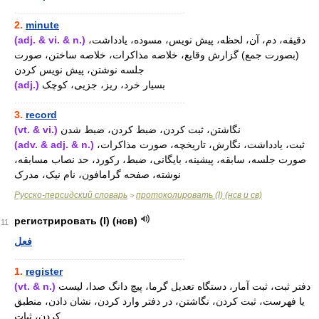
............................................................
2.
minute
(adj. & vi. & n.)
دقیقه، دم، آن، لحظه، پیش نویس، مسوده، یادداشت،
(بصورت جمع) گزارش وقایع، خلاصه مذاکرات، خلاصه ساختن، صورت
جلسه نوشتن، پیش نویس کردن
(adj.)
بسیار خرد، ریز، جزیی، کوچک
............................................................
3.
record
(vt. & vi.)
نگاشتن، ثبت کردن، ضبط کردن، ضبط شدن
(adv. & adj. & n.)
ثبت، یادداشت، نگارش، تاریخچه، صورت مذاکرات،
صورت جلسه، سابقه، پیشینه، بایگانی، ضبط، رکورد، حد نصاب مسابقه،
نوشته، صفحه گرامافون، نام نیک، مدرک
Русско-персидский словарь
протоколировать (I) (нсв и св)
>
регистрировать (I) (нсв)
11
فعل
............................................................
1.
register
(vt. & n.)
دفتر ثبت، ثبت آمار، دستگاه تعدیل گرما، پیچ دانگ صدا، لیست
یا فهرست، ثبت کردن، نگاشتن، در دفتر وارد کردن، نشان دادن، منطبق
کردن، ثبات