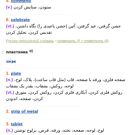
5.
commend
(v.)
ستودن، ستایش کردن
............................................................
6.
celebrate
(vt.)
جشن گرفتن، عید گرفتن، آئین (جشن یاعیدی را) نگاه داشتن،
تقدیس کردن، تجلیل کردن
Русско-персидский словарь
отмечать (I) > отметить (II)
>
пластинка
7
مونث
............................................................
1.
plate
(n.)
صفحه فلزی، ورقه یا صفحه، قاب (مثل قاب ساعت)، پلاک، لوح،
لوحه، روکش، بشقاب، بقدر یک بشقاب
(vt.)
روکش فلزی کردن، آبکاری فلزی کردن، روکش کردن، متورق
کردن، صفحه، اندودن
............................................................
2.
strip of metal
............................................................
3.
tablet
(n.)
لوح، لوحه، صفحه، تخته، ورقه، قرص، برلوح نوشتن