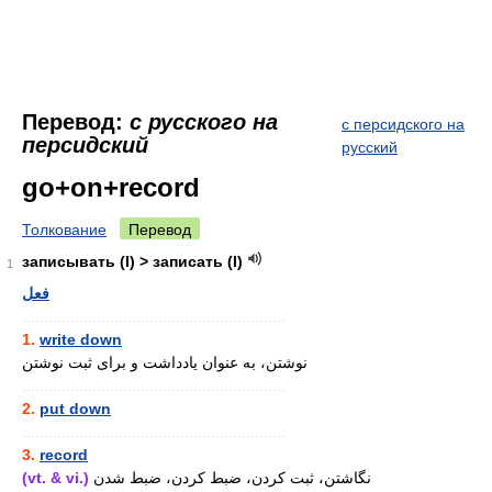
Перевод:
с русского на
с персидского на
персидский
русский
go+on+record
Толкование
Перевод
записывать (I) > записать (I)
1
فعل
............................................................
1.
write down
نوشتن، به عنوان یادداشت و برای ثبت نوشتن
............................................................
2.
put down
............................................................
3.
record
(vt. & vi.)
نگاشتن، ثبت کردن، ضبط کردن، ضبط شدن