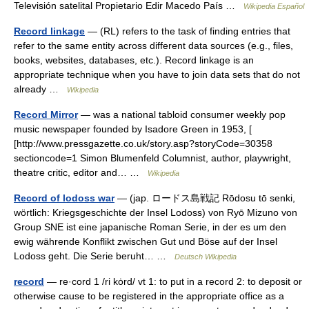
Televisión satelital Propietario Edir Macedo País …
Wikipedia Español
Record linkage
— (RL) refers to the task of finding entries that
refer to the same entity across different data sources (e.g., files,
books, websites, databases, etc.). Record linkage is an
appropriate technique when you have to join data sets that do not
already …
Wikipedia
Record Mirror
— was a national tabloid consumer weekly pop
music newspaper founded by Isadore Green in 1953, [
[http://www.pressgazette.co.uk/story.asp?storyCode=30358
sectioncode=1 Simon Blumenfeld Columnist, author, playwright,
theatre critic, editor and… …
Wikipedia
Record of lodoss war
— (jap. ロードス島戦記 Rōdosu tō senki,
wörtlich: Kriegsgeschichte der Insel Lodoss) von Ryō Mizuno von
Group SNE ist eine japanische Roman Serie, in der es um den
ewig währende Konflikt zwischen Gut und Böse auf der Insel
Lodoss geht. Die Serie beruht… …
Deutsch Wikipedia
record
— re·cord 1 /ri kȯrd/ vt 1: to put in a record 2: to deposit or
otherwise cause to be registered in the appropriate office as a