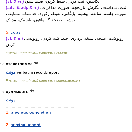
(vt. & vi.)
نگاشتن، ثبت کردن، ضبط کردن، ضبط شدن
(adv. & adj. & n.)
ثبت، یادداشت، نگارش، تاریخچه، صورت مذاکرات،
صورت جلسه، سابقه، پیشینه، بایگانی، ضبط، رکورد، حد نصاب مسابقه،
نوشته، صفحه گرامافون، نام نیک، مدرک
............................................................
5.
copy
(vt. & n.)
رونوشت، نسخه، نسخه برداری، جلد، کپیه کردن، رونویسی
کردن
Русско-персидский словарь
список
>
стенограмма
17
مونث
verbatim record/report
Русско-персидский словарь
стенограмма
>
судимость
18
مونث
............................................................
1.
previous conviction
............................................................
2.
criminal record