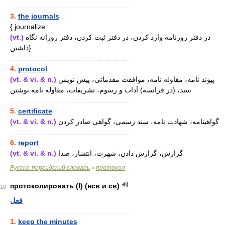
............................................................
3.
the journals
{ journalize:
(vt.)
در دفتر روزنامه وارد کردن، در دفتر ثبت کردن، دفتر روزانه نگاه
داشتن}
............................................................
4.
protocol
(vt. & vi. & n.)
پیوند نامه، مقاوله نامه، موافقت مقدماتی، پیش نویس
سند، (در فرانسه) آداب و رسوم، تشریفات، مقاوله نامه نوشتن
............................................................
5.
certificate
(vt. & vi. & n.)
گواهینامه، شهادت نامه، سند رسمی، گواهی صادر کردن
............................................................
6.
report
(vt. & vi. & n.)
گزارش، گزارش دادن، شهرت، انتشار، صدا
Русско-персидский словарь
протокол
>
протоколировать (I) (нсв и св)
10
فعل
............................................................
1.
keep the minutes