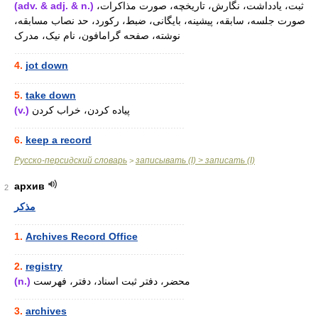
(adv. & adj. & n.)
ثبت، یادداشت، نگارش، تاریخچه، صورت مذاکرات،
صورت جلسه، سابقه، پیشینه، بایگانی، ضبط، رکورد، حد نصاب مسابقه،
نوشته، صفحه گرامافون، نام نیک، مدرک
............................................................
4.
jot down
............................................................
5.
take down
(v.)
پیاده کردن، خراب کردن
............................................................
6.
keep a record
Русско-персидский словарь
записывать (I) > записать (I)
>
архив
2
مذکر
............................................................
1.
Archives Record Office
............................................................
2.
registry
(n.)
محضر، دفتر ثبت اسناد، دفتر، فهرست
............................................................
3.
archives