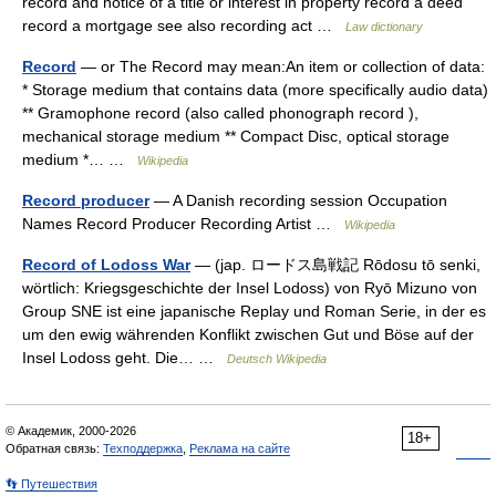
record and notice of a title or interest in property record a deed
record a mortgage see also recording act …
Law dictionary
Record
— or The Record may mean:An item or collection of data:
* Storage medium that contains data (more specifically audio data)
** Gramophone record (also called phonograph record ),
mechanical storage medium ** Compact Disc, optical storage
medium *… …
Wikipedia
Record producer
— A Danish recording session Occupation
Names Record Producer Recording Artist …
Wikipedia
Record of Lodoss War
— (jap. ロードス島戦記 Rōdosu tō senki,
wörtlich: Kriegsgeschichte der Insel Lodoss) von Ryō Mizuno von
Group SNE ist eine japanische Replay und Roman Serie, in der es
um den ewig währenden Konflikt zwischen Gut und Böse auf der
Insel Lodoss geht. Die… …
Deutsch Wikipedia
© Академик, 2000-2026
18+
Обратная связь:
Техподдержка
,
Реклама на сайте
👣 Путешествия