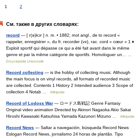
1
2
См. также в других словарях:
record
— [ r(ə)kɔr ] n. m. • 1882; mot angl., de to record «
rappeler, enregistrer », du fr. recorder (vx), rac. cord « cœur » 1 ♦
Exploit sportif qui dépasse ce qui a été fait avant dans le même
genre et par la même catégorie de sportifs. Homologuer un… …
Encyclopédie Universelle
Record collecting
— is the hobby of collecting music. Although
the main focus is on vinyl records, all formats of recorded music
are collected. Contents 1 History 2 Intended audience 3 Scope of
collection 4 Notab …
Wikipedia
Record of Lodoss War
— ロードス島戦記 Genre Fantasy
Original video animation Directed by Akinori Nagaoka Akio Sakai
Hiroshi Kawasaki Katsuhisa Yamada Kazunori Mizuno …
Wikipedia
Record News
— Saltar a navegación, búsqueda Record News
Eslogan Record News, jornalismo 24 horas de plantão. Tipo