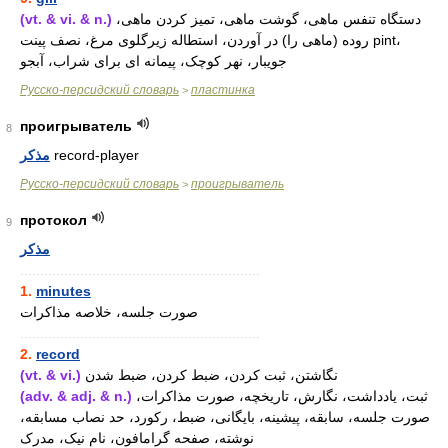
(vt. & vi. & n.)
دستگاه تنفس ماهی، گوشت ماهی، تمیز کردن ماهی،
روده (ماهی را) در آوردن، استطاله زیرگلوی مرغ، نصف پینت pint،
جویبار، نهر کوچک، پیمانه ای برای شراب، آبجو
Русско-персидский словарь
пластинка
>
проигрыватель
8
مذکر
record-player
Русско-персидский словарь
проигрыватель
>
протокол
9
مذکر
............................................................
1.
minutes
صورت جلسه، خلاصه مذاکرات
............................................................
2.
record
(vt. & vi.)
نگاشتن، ثبت کردن، ضبط کردن، ضبط شدن
(adv. & adj. & n.)
ثبت، یادداشت، نگارش، تاریخچه، صورت مذاکرات،
صورت جلسه، سابقه، پیشینه، بایگانی، ضبط، رکورد، حد نصاب مسابقه،
نوشته، صفحه گرامافون، نام نیک، مدرک