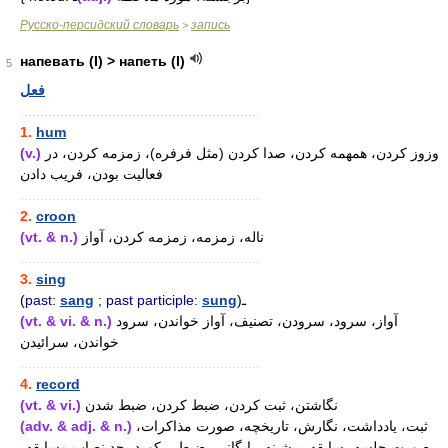
Русско-персидский словарь
запись
>
напевать (I) > напеть (I)
5
فعل
............................................................
1.
hum
(v.)
وزوز کردن، همهمه کردن، صدا کردن (مثل فرفره)، زمزمه کردن، در
فعالیت بودن، فریب دادن
............................................................
2.
croon
(vt. & n.)
ناله، زمزمه، زمزمه کردن، آواز
............................................................
3.
sing
(
past:
sang
;
past participle:
sung
)ـ
(vt. & vi. & n.)
آواز، سرود، سرودن، تصنیف، آواز خواندن، سرود
خواندن، سرائیدن
............................................................
4.
record
(vt. & vi.)
نگاشتن، ثبت کردن، ضبط کردن، ضبط شدن
(adv. & adj. & n.)
ثبت، یادداشت، نگارش، تاریخچه، صورت مذاکرات،
صورت جلسه، سابقه، پیشینه، بایگانی، ضبط، رکورد، حد نصاب مسابقه،