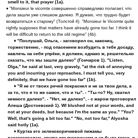
smell to it, that prayer (1a).
♦ "Monsieur le vicomte совершенно справедливо полагает, что
дела зашли уже слишком далеко. Я думаю, что трудно будет
возвратиться к старому" (Толстой 4). "Monsieur le Vicomte quite
rightly supposes that matters have already gone too far. I think it
will be difficult to return to the old regime" (4b).
♦ "Послушай, Ольга, - заговорил он, наконец,
торжественно, - под опасением возбудить в тебе досаду,
навлечь на себя упрёки, я должен, однако ж, решительно
сказать, что мы зашли далеко" (Гончаров 1). "Listen,
Olga," he said at last, very gravely, "at the risk of annoying
you and incurring your reproaches, I must tell you, very
definitely, that we have gone too far" (1b).
♦ "Я не от твоих речей покраснел и не за твои дела, а
за то, что я то же самое, что и ты". - "Ты-то? Ну, хватил
немного далеко". - "Нет, не далеко", - с жаром проговорил
Алеша (Достоевский 1). WI blushed not at your words, and
not at your deeds, but because I'm the same as you." "You?
Well, that's going a bit too far." "No, not too far," Alyosha
said hotly (1a).
♦ Куртка его зеленокоричневой пижамы
расстегивалась крупными пуговицами и не была тесна, и,