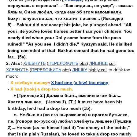
вернулась с перевала". - "Как видишь, не умер", - сказал
Кязым. Он не любил, когда ему об этом напоминали.
Бахут почувствовал, что хватил лишнее... (Искандер
5)....Bakhut did not accept his joke, he plunged ahead. "All
your life you've loved horses better than your children. You
nearly died when your Dolly came home from the pass
ruined!" "As you see, I didn't die," Kyazym said. He disliked
being reminded of that. Bakhut sensed that he had gone too
far... (5a).
2.
Also:
ХЛЕБНУТЬ
(
ПЕРЕЛОЖИТЬ
obs
)
ЛИШНЕЕ
coll
;
ХЛЕБНУТЬ
(
ПЕРЕЛОЖИТЬ
obs
)
ЛИШКУ
highly coll
to drink too
much:
-
X хлебнул лишку
≈
X had one (a few) too many
;
-
X had (took) a drop too much.
♦ [Трилецкий:] Должно быть, именинником был...
Хватил лишнее... (Чехов 1). [Т.:] It must have been his
birthday, he'd had a drop too much (1b).
♦...Не был он (по его выражению) и врагом бутылки,
т.е. (говоря по-русски) любил хлебнуть лишнее (Пушкин
2)....He was (as he himself put it) "no enemy of the bottle,"
that is (in plain Russian), he loved to take a drop too much