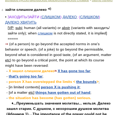
Большой русско-английский фразеологический словарь
зайти далеко
>
зайти слишком далеко
4
•
ЗАХОДИТЬ/ЗАЙТИ (
СЛИШКОМ
)
ДАЛЕКО
; (
СЛИШКОМ
)
ДАЛЕКО ХВАТИТЬ
[
VP
;
subj
; human (all variants) or
abstr
(variants with заходить/
зайти only); when
слишком
is not directly stated, it is implied]
=====
⇒
(of a person) to go beyond the accepted norms in one's
behavior or speech, (of a joke) to go beyond the permissible,
beyond what is considered in good taste, (of an argument, matter
etc
) to go beyond a critical point, the point at which its course
might have been reversed:
-
X зашел слишком далеко
≈
X has gone too far
;
-
that's going too far
;
-
person X has overstepped the limits <
the bounds
>
;
- [in limited contexts]
person X is pushing it
;
- [of a matter
etc
]
things have gotten out of hand
;
-
the situation has become (has gotten) serious.
♦...Преуменьшать значения молитвы... нельзя. Далеко
зашел старик. С душком, с нехорошим душком молитва
(Абрамов 1)....The importance of the prayer could not be