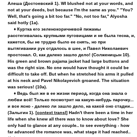
Алеша (Достоевский 1). WI blushed not at your words, and
not at your deeds, but because I'm the same as you." "You?
Well, that's going a bit too far." "No, not too far," Alyosha
said hotly (1a).
♦ Куртка его зеленокоричневой пижамы
расстегивалась крупными пуговицами и не была тесна, и,
кажется, бы не трудно было ее снять, но при
вытягивании рук отдалось в шее, и Павел Николаевич
простонал. О, как далеко зашло дело! (Солженицын 10).
His green and brown pajama jacket had large buttons and
was the right size. No one would have thought it could be
difficult to take off. But when he stretched his arms it pulled
at his neck and Pavel Nikolayevich groaned. The situation
was serious! (10a).
♦ Ведь был же в ее жизни период, когда она знала о
любви всё! Только посмотрит на какую-нибудь парочку...
и все ясно - далеко ли зашло дело, на какой оно стадии...
(Залыгин 1). [
context transl
] Hadn't there been a time in her
life when she knew all there was to know about love? She
only had to glance at any couple.. to see everything - how
far advanced the romance was, what stage it had reached..