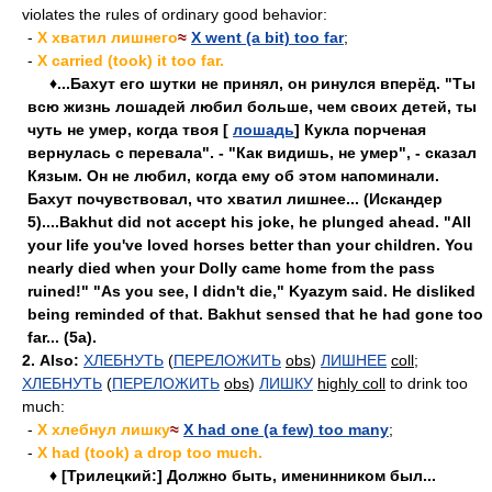
violates the rules of ordinary good behavior:
-
X хватил лишнего
≈
X went (a bit) too far
;
-
X carried (took) it too far.
♦...Бахут его шутки не принял, он ринулся вперёд. "Ты
всю жизнь лошадей любил больше, чем своих детей, ты
чуть не умер, когда твоя [
лошадь
] Кукла порченая
вернулась с перевала". - "Как видишь, не умер", - сказал
Кязым. Он не любил, когда ему об этом напоминали.
Бахут почувствовал, что хватил лишнее... (Искандер
5)....Bakhut did not accept his joke, he plunged ahead. "All
your life you've loved horses better than your children. You
nearly died when your Dolly came home from the pass
ruined!" "As you see, I didn't die," Kyazym said. He disliked
being reminded of that. Bakhut sensed that he had gone too
far... (5a).
2.
Also:
ХЛЕБНУТЬ
(
ПЕРЕЛОЖИТЬ
obs
)
ЛИШНЕЕ
coll
;
ХЛЕБНУТЬ
(
ПЕРЕЛОЖИТЬ
obs
)
ЛИШКУ
highly coll
to drink too
much:
-
X хлебнул лишку
≈
X had one (a few) too many
;
-
X had (took) a drop too much.
♦ [Трилецкий:] Должно быть, именинником был...