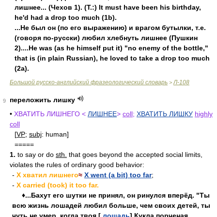
лишнее... (Чехов 1). (Т.:) It must have been his birthday,
he'd had a drop too much (1b).
...He был он (по его выражению) и врагом бутылки, т.е.
(говоря по-русски) любил хлебнуть лишнее (Пушкин
2)....Не was (as he himself put it) "no enemy of the bottle,"
that is (in plain Russian), he loved to take a drop too much
(2a).
Большой русско-английский фразеологический словарь
Л-108
>
переложить лишку
9
•
ХВАТИТЬ ЛИШНЕГО <
ЛИШНЕЕ
>
coll
;
ХВАТИТЬ ЛИШКУ
highly
coll
[
VP
;
subj
: human]
=====
1.
to say or do
sth.
that goes beyond the accepted social limits,
violates the rules of ordinary good behavior:
-
X хватил лишнего
≈
X went (a bit) too far
;
-
X carried (took) it too far.
♦...Бахут его шутки не принял, он ринулся вперёд. "Ты
всю жизнь лошадей любил больше, чем своих детей, ты
чуть не умер, когда твоя [
лошадь
] Кукла порченая