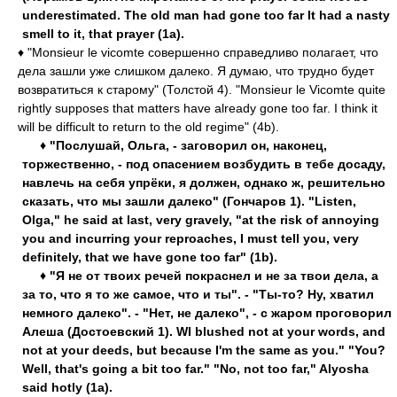
underestimated. The old man had gone too far It had a nasty
smell to it, that prayer (1a).
♦ "Monsieur le vicomte совершенно справедливо полагает, что
дела зашли уже слишком далеко. Я думаю, что трудно будет
возвратиться к старому" (Толстой 4). "Monsieur le Vicomte quite
rightly supposes that matters have already gone too far. I think it
will be difficult to return to the old regime" (4b).
♦ "Послушай, Ольга, - заговорил он, наконец,
торжественно, - под опасением возбудить в тебе досаду,
навлечь на себя упрёки, я должен, однако ж, решительно
сказать, что мы зашли далеко" (Гончаров 1). "Listen,
Olga," he said at last, very gravely, "at the risk of annoying
you and incurring your reproaches, I must tell you, very
definitely, that we have gone too far" (1b).
♦ "Я не от твоих речей покраснел и не за твои дела, а
за то, что я то же самое, что и ты". - "Ты-то? Ну, хватил
немного далеко". - "Нет, не далеко", - с жаром проговорил
Алеша (Достоевский 1). WI blushed not at your words, and
not at your deeds, but because I'm the same as you." "You?
Well, that's going a bit too far." "No, not too far," Alyosha
said hotly (1a).