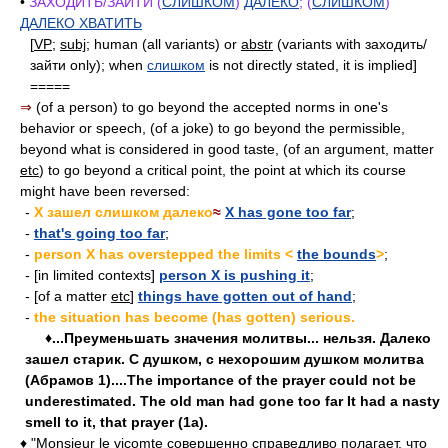
•
ЗАХОДИТЬ/ЗАЙТИ (
СЛИШКОМ
)
ДАЛЕКО
; (
СЛИШКОМ
)
ДАЛЕКО ХВАТИТЬ
[
VP
;
subj
; human (all variants) or
abstr
(variants with заходить/
зайти only); when
слишком
is not directly stated, it is implied]
=====
⇒
(of a person) to go beyond the accepted norms in one's
behavior or speech, (of a joke) to go beyond the permissible,
beyond what is considered in good taste, (of an argument, matter
etc
) to go beyond a critical point, the point at which its course
might have been reversed:
-
X зашел слишком далеко
≈
X has gone too far
;
-
that's going too far
;
-
person X has overstepped the limits <
the bounds
>
;
- [in limited contexts]
person X is pushing it
;
- [of a matter
etc
]
things have gotten out of hand
;
-
the situation has become (has gotten) serious.
♦...Преуменьшать значения молитвы... нельзя. Далеко
зашел старик. С душком, с нехорошим душком молитва
(Абрамов 1)....The importance of the prayer could not be
underestimated. The old man had gone too far It had a nasty
smell to it, that prayer (1a).
♦ "Monsieur le vicomte совершенно справедливо полагает, что