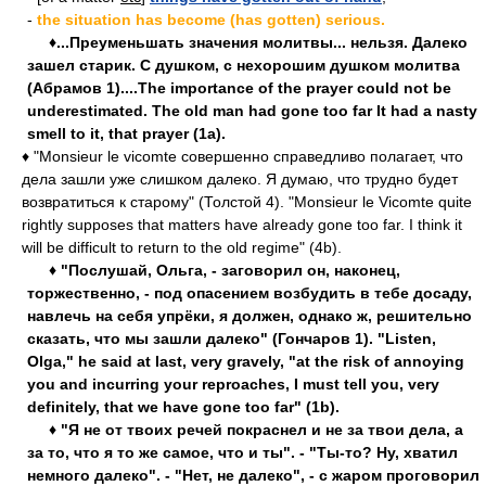
-
the situation has become (has gotten) serious.
♦...Преуменьшать значения молитвы... нельзя. Далеко
зашел старик. С душком, с нехорошим душком молитва
(Абрамов 1)....The importance of the prayer could not be
underestimated. The old man had gone too far It had a nasty
smell to it, that prayer (1a).
♦ "Monsieur le vicomte совершенно справедливо полагает, что
дела зашли уже слишком далеко. Я думаю, что трудно будет
возвратиться к старому" (Толстой 4). "Monsieur le Vicomte quite
rightly supposes that matters have already gone too far. I think it
will be difficult to return to the old regime" (4b).
♦ "Послушай, Ольга, - заговорил он, наконец,
торжественно, - под опасением возбудить в тебе досаду,
навлечь на себя упрёки, я должен, однако ж, решительно
сказать, что мы зашли далеко" (Гончаров 1). "Listen,
Olga," he said at last, very gravely, "at the risk of annoying
you and incurring your reproaches, I must tell you, very
definitely, that we have gone too far" (1b).
♦ "Я не от твоих речей покраснел и не за твои дела, а
за то, что я то же самое, что и ты". - "Ты-то? Ну, хватил
немного далеко". - "Нет, не далеко", - с жаром проговорил