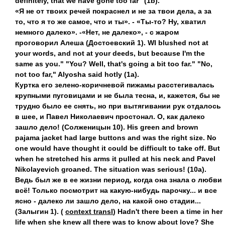
definitely, that we have gone too far" (1b).
«Я не от твоих речей покраснел и не за твои дела, а за
то, что я то же самое, что и ты». - «Ты-то? Ну, хватил
немного далеко». -«Нет, не далеко», - с жаром
проговорил Алеша (Достоевский 1). WI blushed not at
your words, and not at your deeds, but because I'm the
same as you." "You? Well, that's going a bit too far." "No,
not too far," Alyosha said hotly (1a).
Куртка его зелено-коричневой пижамы расстегивалась
крупными пуговицами и не была тесна, и, кажется, бы не
трудно было ее снять, но при вытягивании рук отдалось
в шее, и Павел Николаевич простонал. О, как далеко
зашло дело! (Солженицын 10). His green and brown
pajama jacket had large buttons and was the right size. No
one would have thought it could be difficult to take off. But
when he stretched his arms it pulled at his neck and Pavel
Nikolayevich groaned. The situation was serious! (10a).
Ведь был же в ее жизни период, когда она знала о любви
всё! Только посмотрит на какую-нибудь парочку... и все
ясно - далеко ли зашло дело, на какой оно стадии...
(Залыгин 1). (
context transl
) Hadn't there been a time in her
life when she knew all there was to know about love? She