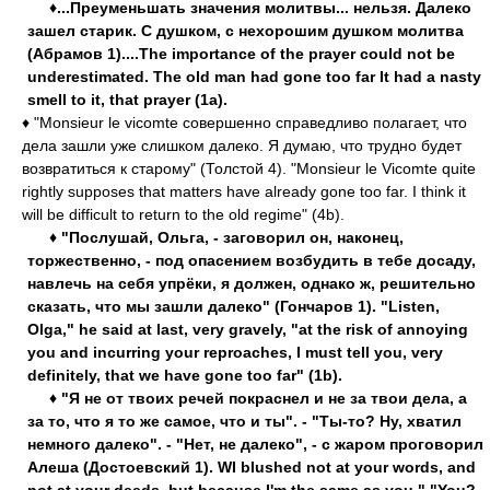
♦...Преуменьшать значения молитвы... нельзя. Далеко
зашел старик. С душком, с нехорошим душком молитва
(Абрамов 1)....The importance of the prayer could not be
underestimated. The old man had gone too far It had a nasty
smell to it, that prayer (1a).
♦ "Monsieur le vicomte совершенно справедливо полагает, что
дела зашли уже слишком далеко. Я думаю, что трудно будет
возвратиться к старому" (Толстой 4). "Monsieur le Vicomte quite
rightly supposes that matters have already gone too far. I think it
will be difficult to return to the old regime" (4b).
♦ "Послушай, Ольга, - заговорил он, наконец,
торжественно, - под опасением возбудить в тебе досаду,
навлечь на себя упрёки, я должен, однако ж, решительно
сказать, что мы зашли далеко" (Гончаров 1). "Listen,
Olga," he said at last, very gravely, "at the risk of annoying
you and incurring your reproaches, I must tell you, very
definitely, that we have gone too far" (1b).
♦ "Я не от твоих речей покраснел и не за твои дела, а
за то, что я то же самое, что и ты". - "Ты-то? Ну, хватил
немного далеко". - "Нет, не далеко", - с жаром проговорил
Алеша (Достоевский 1). WI blushed not at your words, and