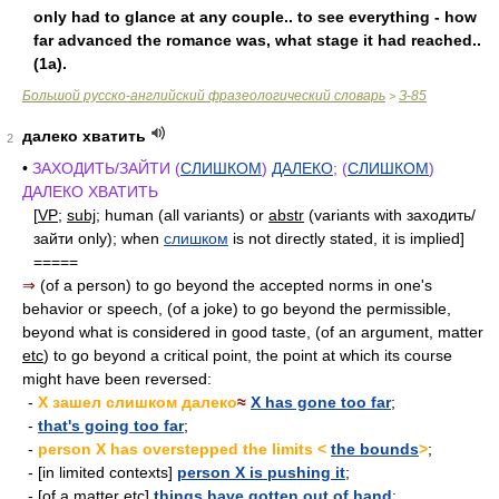
only had to glance at any couple.. to see everything - how
far advanced the romance was, what stage it had reached..
(1a).
Большой русско-английский фразеологический словарь
З-85
>
далеко хватить
2
•
ЗАХОДИТЬ/ЗАЙТИ (
СЛИШКОМ
)
ДАЛЕКО
; (
СЛИШКОМ
)
ДАЛЕКО ХВАТИТЬ
[
VP
;
subj
; human (all variants) or
abstr
(variants with заходить/
зайти only); when
слишком
is not directly stated, it is implied]
=====
⇒
(of a person) to go beyond the accepted norms in one's
behavior or speech, (of a joke) to go beyond the permissible,
beyond what is considered in good taste, (of an argument, matter
etc
) to go beyond a critical point, the point at which its course
might have been reversed:
-
X зашел слишком далеко
≈
X has gone too far
;
-
that's going too far
;
-
person X has overstepped the limits <
the bounds
>
;
- [in limited contexts]
person X is pushing it
;
- [of a matter
etc
]
things have gotten out of hand
;