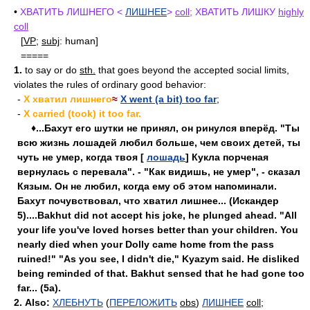
•
ХВАТИТЬ ЛИШНЕГО <
ЛИШНЕЕ
>
coll
; ХВАТИТЬ ЛИШКУ
highly
coll
[
VP
;
subj
: human]
=====
1.
to say or do
sth.
that goes beyond the accepted social limits,
violates the rules of ordinary good behavior:
-
X хватил лишнего
≈
X went (a bit) too far
;
-
X carried (took) it too far.
♦...Бахут его шутки не принял, он ринулся вперёд. "Ты
всю жизнь лошадей любил больше, чем своих детей, ты
чуть не умер, когда твоя [
лошадь
] Кукла порченая
вернулась с перевала". - "Как видишь, не умер", - сказал
Кязым. Он не любил, когда ему об этом напоминали.
Бахут почувствовал, что хватил лишнее... (Искандер
5)....Bakhut did not accept his joke, he plunged ahead. "All
your life you've loved horses better than your children. You
nearly died when your Dolly came home from the pass
ruined!" "As you see, I didn't die," Kyazym said. He disliked
being reminded of that. Bakhut sensed that he had gone too
far... (5a).
2.
Also:
ХЛЕБНУТЬ
(
ПЕРЕЛОЖИТЬ
obs
)
ЛИШНЕЕ
coll
;