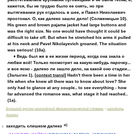
кажется, бы не трудно было ее снять, но при
вытягивании рук отдалось в шее, и Павел Николаевич
простонал. О, как далеко зашло дело! (Солженицын 10).
His green and brown pajama jacket had large buttons and
was the right size. No one would have thought it could be
difficult to take off. But when he stretched his arms it pulled
at his neck and Pavel Nikolayevich groaned. The situation
was serious! (10a).
♦ Ведь был же в ее жизни период, когда она знала о
любви всё! Только посмотрит на какую-нибудь парочку...
и все ясно - далеко ли зашло дело, на какой оно стадии...
(Залыгин 1). [
context transl
] Hadn't there been a time in her
life when she knew all there was to know about love? She
only had to glance at any couple.. to see everything - how
far advanced the romance was, what stage it had reached..
(1a).
Большой русско-английский фразеологический словарь
заходить
>
далеко
заходить слишком далеко
6