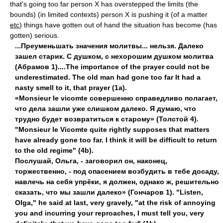
that's going too far person X has overstepped the limits (the
bounds) (in limited contexts) person X is pushing it (of a matter
etc
) things have gotten out of hand the situation has become (has
gotten) serious.
...Преуменьшать значения молитвы... нельзя. Далеко
зашел старик. С душком, с нехорошим душком молитва
(Абрамов 1)....The importance of the prayer could not be
underestimated. The old man had gone too far It had a
nasty smell to it, that prayer (1a).
«Monsieur le vicomte совершенно справедливо полагает,
что дела зашли уже слишком далеко. Я думаю, что
трудно будет возвратиться к старому» (Толстой 4).
"Monsieur le Vicomte quite rightly supposes that matters
have already gone too far. I think it will be difficult to return
to the old regime" (4b).
Послушай, Ольга, - заговорил он, наконец,
торжественно, - под опасением возбудить в тебе досаду,
навлечь на себя упрёки, я должен, однако ж, решительно
сказать, что мы зашли далеко» (Гончаров 1). "Listen,
Olga," he said at last, very gravely, "at the risk of annoying
you and incurring your reproaches, I must tell you, very