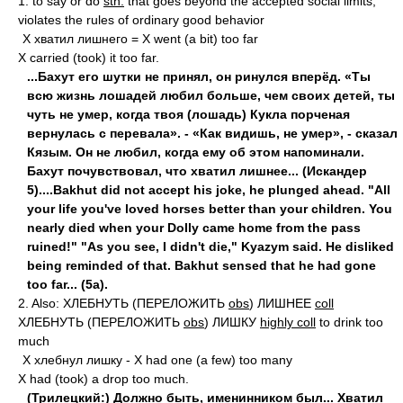
1. to say or do
sth.
that goes beyond the accepted social limits,
violates the rules of ordinary good behavior
X хватил лишнего = X went (a bit) too far
X carried (took) it too far.
...Бахут его шутки не принял, он ринулся вперёд. «Ты
всю жизнь лошадей любил больше, чем своих детей, ты
чуть не умер, когда твоя (лошадь) Кукла порченая
вернулась с перевала». - «Как видишь, не умер», - сказал
Кязым. Он не любил, когда ему об этом напоминали.
Бахут почувствовал, что хватил лишнее... (Искандер
5)....Bakhut did not accept his joke, he plunged ahead. "All
your life you've loved horses better than your children. You
nearly died when your Dolly came home from the pass
ruined!" "As you see, I didn't die," Kyazym said. He disliked
being reminded of that. Bakhut sensed that he had gone
too far... (5a).
2. Also: ХЛЕБНУТЬ (ПЕРЕЛОЖИТЬ
obs
) ЛИШНЕЕ
coll
ХЛЕБНУТЬ (ПЕРЕЛОЖИТЬ
obs
) ЛИШКУ
highly coll
to drink too
much
X хлебнул лишку - X had one (a few) too many
X had (took) a drop too much.
(Трилецкий:) Должно быть, именинником был... Хватил