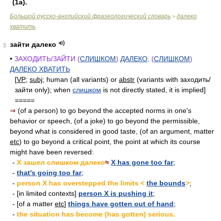
(1a).
Большой русско-английский фразеологический словарь
далеко
>
хватить
зайти далеко
3
•
ЗАХОДИТЬ/ЗАЙТИ (
СЛИШКОМ
)
ДАЛЕКО
; (
СЛИШКОМ
)
ДАЛЕКО ХВАТИТЬ
[
VP
;
subj
; human (all variants) or
abstr
(variants with заходить/
зайти only); when
слишком
is not directly stated, it is implied]
=====
⇒
(of a person) to go beyond the accepted norms in one's
behavior or speech, (of a joke) to go beyond the permissible,
beyond what is considered in good taste, (of an argument, matter
etc
) to go beyond a critical point, the point at which its course
might have been reversed:
-
X зашел слишком далеко
≈
X has gone too far
;
-
that's going too far
;
-
person X has overstepped the limits <
the bounds
>
;
- [in limited contexts]
person X is pushing it
;
- [of a matter
etc
]
things have gotten out of hand
;
-
the situation has become (has gotten) serious.