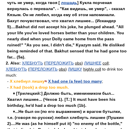
чуть не умер, когда твоя [
лошадь
] Кукла порченая
вернулась с перевала". - "Как видишь, не умер", - сказал
Кязым. Он не любил, когда ему об этом напоминали.
Бахут почувствовал, что хватил лишнее... (Искандер
5)....Bakhut did not accept his joke, he plunged ahead. "All
your life you've loved horses better than your children. You
nearly died when your Dolly came home from the pass
ruined!" "As you see, I didn't die," Kyazym said. He disliked
being reminded of that. Bakhut sensed that he had gone too
far... (5a).
2.
Also:
ХЛЕБНУТЬ
(
ПЕРЕЛОЖИТЬ
obs
)
ЛИШНЕЕ
coll
;
ХЛЕБНУТЬ
(
ПЕРЕЛОЖИТЬ
obs
)
ЛИШКУ
highly coll
to drink too
much:
-
X хлебнул лишку
≈
X had one (a few) too many
;
-
X had (took) a drop too much.
♦ [Трилецкий:] Должно быть, именинником был...
Хватил лишнее... (Чехов 1). [Т.:] It must have been his
birthday, he'd had a drop too much (1b).
♦...Не был он (по его выражению) и врагом бутылки,
т.е. (говоря по-русски) любил хлебнуть лишнее (Пушкин
2)....He was (as he himself put it) "no enemy of the bottle,"