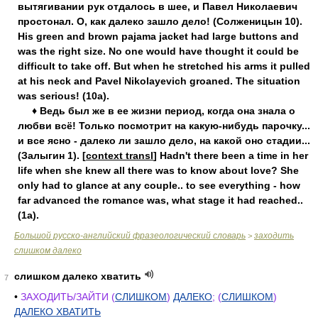
вытягивании рук отдалось в шее, и Павел Николаевич
простонал. О, как далеко зашло дело! (Солженицын 10).
His green and brown pajama jacket had large buttons and
was the right size. No one would have thought it could be
difficult to take off. But when he stretched his arms it pulled
at his neck and Pavel Nikolayevich groaned. The situation
was serious! (10a).
♦ Ведь был же в ее жизни период, когда она знала о
любви всё! Только посмотрит на какую-нибудь парочку...
и все ясно - далеко ли зашло дело, на какой оно стадии...
(Залыгин 1). [
context transl
] Hadn't there been a time in her
life when she knew all there was to know about love? She
only had to glance at any couple.. to see everything - how
far advanced the romance was, what stage it had reached..
(1a).
Большой русско-английский фразеологический словарь
заходить
>
слишком далеко
слишком далеко хватить
7
•
ЗАХОДИТЬ/ЗАЙТИ (
СЛИШКОМ
)
ДАЛЕКО
; (
СЛИШКОМ
)
ДАЛЕКО ХВАТИТЬ