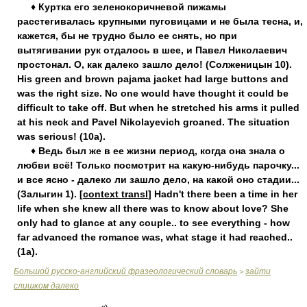
♦ Куртка его зеленокоричневой пижамы
расстегивалась крупными пуговицами и не была тесна, и,
кажется, бы не трудно было ее снять, но при
вытягивании рук отдалось в шее, и Павел Николаевич
простонал. О, как далеко зашло дело! (Солженицын 10).
His green and brown pajama jacket had large buttons and
was the right size. No one would have thought it could be
difficult to take off. But when he stretched his arms it pulled
at his neck and Pavel Nikolayevich groaned. The situation
was serious! (10a).
♦ Ведь был же в ее жизни период, когда она знала о
любви всё! Только посмотрит на какую-нибудь парочку...
и все ясно - далеко ли зашло дело, на какой оно стадии...
(Залыгин 1). [
context transl
] Hadn't there been a time in her
life when she knew all there was to know about love? She
only had to glance at any couple.. to see everything - how
far advanced the romance was, what stage it had reached..
(1a).
Большой русско-английский фразеологический словарь
зайти
>
слишком далеко