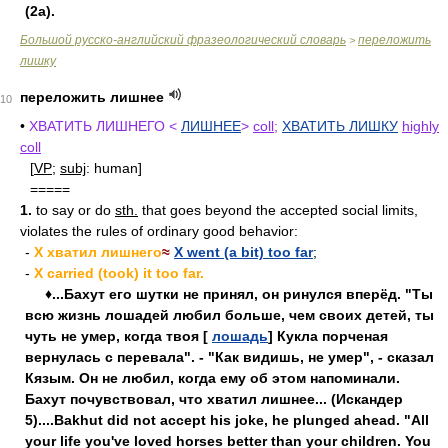
(2a).
Большой русско-английский фразеологический словарь
переложить
>
лишку
переложить лишнее
10
•
ХВАТИТЬ ЛИШНЕГО <
ЛИШНЕЕ
>
coll
;
ХВАТИТЬ ЛИШКУ
highly
coll
[
VP
;
subj
: human]
=====
1.
to say or do
sth.
that goes beyond the accepted social limits,
violates the rules of ordinary good behavior:
-
X хватил лишнего
≈
X went (a bit) too far
;
-
X carried (took) it too far.
♦...Бахут его шутки не принял, он ринулся вперёд. "Ты
всю жизнь лошадей любил больше, чем своих детей, ты
чуть не умер, когда твоя [
лошадь
] Кукла порченая
вернулась с перевала". - "Как видишь, не умер", - сказал
Кязым. Он не любил, когда ему об этом напоминали.
Бахут почувствовал, что хватил лишнее... (Искандер
5)....Bakhut did not accept his joke, he plunged ahead. "All
your life you've loved horses better than your children. You