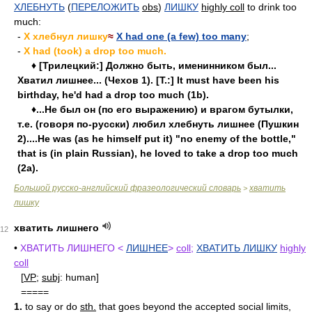
ХЛЕБНУТЬ
(
ПЕРЕЛОЖИТЬ
obs
)
ЛИШКУ
highly coll
to drink too
much:
-
X хлебнул лишку
≈
X had one (a few) too many
;
-
X had (took) a drop too much.
♦ [Трилецкий:] Должно быть, именинником был...
Хватил лишнее... (Чехов 1). [Т.:] It must have been his
birthday, he'd had a drop too much (1b).
♦...Не был он (по его выражению) и врагом бутылки,
т.е. (говоря по-русски) любил хлебнуть лишнее (Пушкин
2)....He was (as he himself put it) "no enemy of the bottle,"
that is (in plain Russian), he loved to take a drop too much
(2a).
Большой русско-английский фразеологический словарь
хватить
>
лишку
хватить лишнего
12
•
ХВАТИТЬ ЛИШНЕГО <
ЛИШНЕЕ
>
coll
;
ХВАТИТЬ ЛИШКУ
highly
coll
[
VP
;
subj
: human]
=====
1.
to say or do
sth.
that goes beyond the accepted social limits,