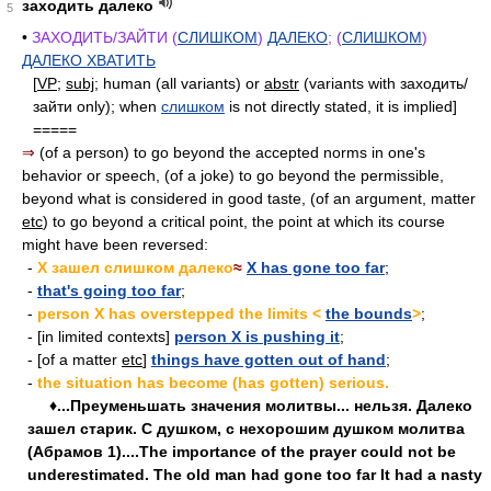
заходить далеко
5
•
ЗАХОДИТЬ/ЗАЙТИ (
СЛИШКОМ
)
ДАЛЕКО
; (
СЛИШКОМ
)
ДАЛЕКО ХВАТИТЬ
[
VP
;
subj
; human (all variants) or
abstr
(variants with заходить/
зайти only); when
слишком
is not directly stated, it is implied]
=====
⇒
(of a person) to go beyond the accepted norms in one's
behavior or speech, (of a joke) to go beyond the permissible,
beyond what is considered in good taste, (of an argument, matter
etc
) to go beyond a critical point, the point at which its course
might have been reversed:
-
X зашел слишком далеко
≈
X has gone too far
;
-
that's going too far
;
-
person X has overstepped the limits <
the bounds
>
;
- [in limited contexts]
person X is pushing it
;
- [of a matter
etc
]
things have gotten out of hand
;
-
the situation has become (has gotten) serious.
♦...Преуменьшать значения молитвы... нельзя. Далеко
зашел старик. С душком, с нехорошим душком молитва
(Абрамов 1)....The importance of the prayer could not be
underestimated. The old man had gone too far It had a nasty