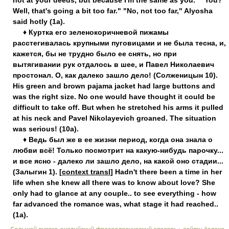
not at your deeds, but because I'm the same as you." "You?
Well, that's going a bit too far." "No, not too far," Alyosha
said hotly (1a).
♦ Куртка его зеленокоричневой пижамы
расстегивалась крупными пуговицами и не была тесна, и,
кажется, бы не трудно было ее снять, но при
вытягивании рук отдалось в шее, и Павел Николаевич
простонал. О, как далеко зашло дело! (Солженицын 10).
His green and brown pajama jacket had large buttons and
was the right size. No one would have thought it could be
difficult to take off. But when he stretched his arms it pulled
at his neck and Pavel Nikolayevich groaned. The situation
was serious! (10a).
♦ Ведь был же в ее жизни период, когда она знала о
любви всё! Только посмотрит на какую-нибудь парочку...
и все ясно - далеко ли зашло дело, на какой оно стадии...
(Залыгин 1). [
context transl
] Hadn't there been a time in her
life when she knew all there was to know about love? She
only had to glance at any couple.. to see everything - how
far advanced the romance was, what stage it had reached..
(1a).