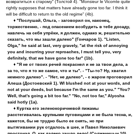
возвратиться к старому" (Толстой 4). "Monsieur le Vicomte quite
rightly supposes that matters have already gone too far. I think it
will be difficult to return to the old regime" (4b).
♦ "Послушай, Ольга, - заговорил он, наконец,
торжественно, - под опасением возбудить в тебе досаду,
навлечь на себя упрёки, я должен, однако ж, решительно
сказать, что мы зашли далеко" (Гончаров 1). "Listen,
Olga," he said at last, very gravely, "at the risk of annoying
you and incurring your reproaches, I must tell you, very
definitely, that we have gone too far" (1b).
♦ "Я не от твоих речей покраснел и не за твои дела, а
за то, что я то же самое, что и ты". - "Ты-то? Ну, хватил
немного далеко". - "Нет, не далеко", - с жаром проговорил
Алеша (Достоевский 1). WI blushed not at your words, and
not at your deeds, but because I'm the same as you." "You?
Well, that's going a bit too far." "No, not too far," Alyosha
said hotly (1a).
♦ Куртка его зеленокоричневой пижамы
расстегивалась крупными пуговицами и не была тесна, и,
кажется, бы не трудно было ее снять, но при
вытягивании рук отдалось в шее, и Павел Николаевич
простонал. О, как далеко зашло дело! (Солженицын 10).