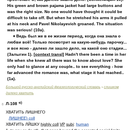
His green and brown pajama jacket had large buttons and
was the right size. No one would have thought it could be
difficult to take off. But when he stretched his arms it pulled
at his neck and Pavel Nikolayevich groaned. The situation
was serious! (10a).
♦ Ведь был же в ее жизни период, когда она знала о
любви всё! Только посмотрит на какую-нибудь парочку...
и все ясно - далеко ли зашло дело, на какой оно стадии...
(Залыгин 1). [
context transl
] Hadn't there been a time in her
life when she knew all there was to know about love? She
only had to glance at any couple.. to see everything - how
far advanced the romance was, what stage it had reached..
(1a).
Большой русско-английский фразеологический словарь
слишком
>
далеко хватить
Л-108
8
ХВАТИТЬ ЛИШНЕГО
ЛИШНЕЕ) coll
ХВАТИТЬ ЛЙШКУ
highly coll
VP
subj
:
human