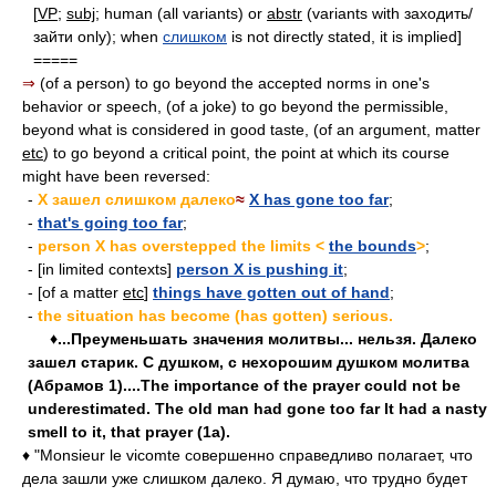
[
VP
;
subj
; human (all variants) or
abstr
(variants with заходить/
зайти only); when
слишком
is not directly stated, it is implied]
=====
⇒
(of a person) to go beyond the accepted norms in one's
behavior or speech, (of a joke) to go beyond the permissible,
beyond what is considered in good taste, (of an argument, matter
etc
) to go beyond a critical point, the point at which its course
might have been reversed:
-
X зашел слишком далеко
≈
X has gone too far
;
-
that's going too far
;
-
person X has overstepped the limits <
the bounds
>
;
- [in limited contexts]
person X is pushing it
;
- [of a matter
etc
]
things have gotten out of hand
;
-
the situation has become (has gotten) serious.
♦...Преуменьшать значения молитвы... нельзя. Далеко
зашел старик. С душком, с нехорошим душком молитва
(Абрамов 1)....The importance of the prayer could not be
underestimated. The old man had gone too far It had a nasty
smell to it, that prayer (1a).
♦ "Monsieur le vicomte совершенно справедливо полагает, что
дела зашли уже слишком далеко. Я думаю, что трудно будет