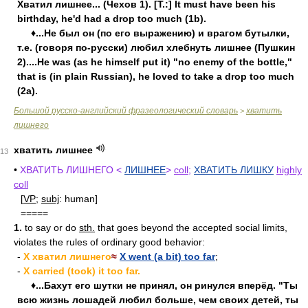
Хватил лишнее... (Чехов 1). [Т.:] It must have been his
birthday, he'd had a drop too much (1b).
♦...Не был он (по его выражению) и врагом бутылки,
т.е. (говоря по-русски) любил хлебнуть лишнее (Пушкин
2)....He was (as he himself put it) "no enemy of the bottle,"
that is (in plain Russian), he loved to take a drop too much
(2a).
Большой русско-английский фразеологический словарь
хватить
>
лишнего
хватить лишнее
13
•
ХВАТИТЬ ЛИШНЕГО <
ЛИШНЕЕ
>
coll
;
ХВАТИТЬ ЛИШКУ
highly
coll
[
VP
;
subj
: human]
=====
1.
to say or do
sth.
that goes beyond the accepted social limits,
violates the rules of ordinary good behavior:
-
X хватил лишнего
≈
X went (a bit) too far
;
-
X carried (took) it too far.
♦...Бахут его шутки не принял, он ринулся вперёд. "Ты
всю жизнь лошадей любил больше, чем своих детей, ты