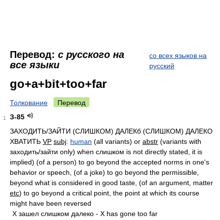
Перевод:
с русского на
со всех языков на
все языки
русский
go+a+bit+too+far
Толкование
Перевод
З-85
1
ЗАХОДИТЬ/ЗАЙТИ (СЛИШКОМ) ДАЛЕКб (СЛИШКОМ) ДАЛЕКО
ХВАТИТЬ
VP
subj
:
human
(all variants) or
abstr
(variants with
заходить/зайти only) when слишком is not directly stated, it is
implied) (of a person) to go beyond the accepted norms in one's
behavior or speech, (of a joke) to go beyond the permissible,
beyond what is considered in good taste, (of an argument, matter
etc
) to go beyond a critical point, the point at which its course
might have been reversed
X зашел слишком далеко - X has gone too far