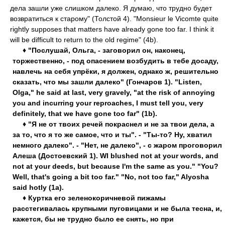
дела зашли уже слишком далеко. Я думаю, что трудно будет
возвратиться к старому" (Толстой 4). "Monsieur le Vicomte quite
rightly supposes that matters have already gone too far. I think it
will be difficult to return to the old regime" (4b).
♦ "Послушай, Ольга, - заговорил он, наконец,
торжественно, - под опасением возбудить в тебе досаду,
навлечь на себя упрёки, я должен, однако ж, решительно
сказать, что мы зашли далеко" (Гончаров 1). "Listen,
Olga," he said at last, very gravely, "at the risk of annoying
you and incurring your reproaches, I must tell you, very
definitely, that we have gone too far" (1b).
♦ "Я не от твоих речей покраснел и не за твои дела, а
за то, что я то же самое, что и ты". - "Ты-то? Ну, хватил
немного далеко". - "Нет, не далеко", - с жаром проговорил
Алеша (Достоевский 1). WI blushed not at your words, and
not at your deeds, but because I'm the same as you." "You?
Well, that's going a bit too far." "No, not too far," Alyosha
said hotly (1a).
♦ Куртка его зеленокоричневой пижамы
расстегивалась крупными пуговицами и не была тесна, и,
кажется, бы не трудно было ее снять, но при