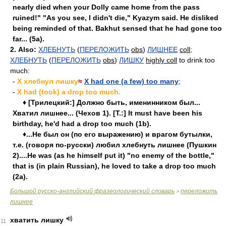
nearly died when your Dolly came home from the pass
ruined!" "As you see, I didn't die," Kyazym said. He disliked
being reminded of that. Bakhut sensed that he had gone too
far... (5a).
2.
Also:
ХЛЕБНУТЬ
(
ПЕРЕЛОЖИТЬ
obs
)
ЛИШНЕЕ
coll
;
ХЛЕБНУТЬ
(
ПЕРЕЛОЖИТЬ
obs
)
ЛИШКУ
highly coll
to drink too
much:
-
X хлебнул лишку
≈
X had one (a few) too many
;
-
X had (took) a drop too much.
♦ [Трилецкий:] Должно быть, именинником был...
Хватил лишнее... (Чехов 1). [Т.:] It must have been his
birthday, he'd had a drop too much (1b).
♦...Не был он (по его выражению) и врагом бутылки,
т.е. (говоря по-русски) любил хлебнуть лишнее (Пушкин
2)....He was (as he himself put it) "no enemy of the bottle,"
that is (in plain Russian), he loved to take a drop too much
(2a).
Большой русско-английский фразеологический словарь
переложить
>
лишнее
хватить лишку
11