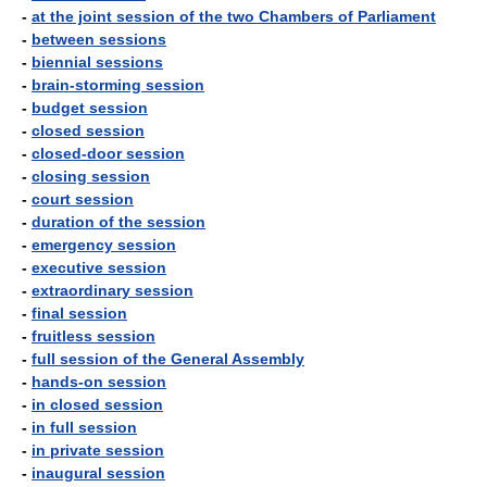
-
at the joint session of the two Chambers of Parliament
-
between sessions
-
biennial sessions
-
brain-storming session
-
budget session
-
closed session
-
closed-door session
-
closing session
-
court session
-
duration of the session
-
emergency session
-
executive session
-
extraordinary session
-
final session
-
fruitless session
-
full session of the General Assembly
-
hands-on session
-
in closed session
-
in full session
-
in private session
-
inaugural session