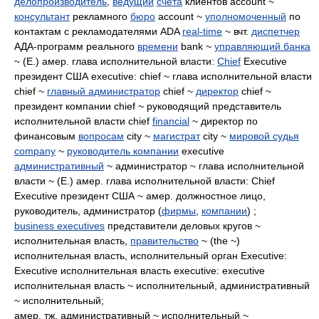
делопроизводитель
,
ведущий
счета
клиентов account ~
консультант
рекламного
бюро
account ~
уполномоченный
по
контактам с рекламодателями ADA
real-time
~ вчт.
диспетчер
АДА-программ реального
времени
bank ~
управляющий банка
~ (E.) амер. глава исполнительной власти:
Chief
Executive
президент США executive: chief ~ глава исполнительной власти
chief ~
главный администратор
chief ~
директор
chief ~
президент компании chief ~ руководящий представитель
исполнительной власти chief
financial
~ директор по
финансовым
вопросам
city ~
магистрат
city ~
мировой судья
company
~
руководитель компании
executive
административный
~ администратор ~ глава исполнительной
власти ~ (E.) амер. глава исполнительной власти: Chief
Executive президент США ~ амер. должностное лицо,
руководитель, администратор (
фирмы
,
компании
) ;
business executives
представители деловых кругов ~
исполнительная власть,
правительство
~ (the ~)
исполнительная власть, исполнительный орган Executive:
Executive исполнительная власть executive: executive
исполнительная власть ~ исполнительный, административный
~ исполнительный;
амер. тж. административный ~ исполнительный ~