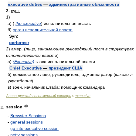
executive duties
—
административные обязанности
2.
сущ.
1)
а)
(
the executive
)
исполнительная власть
б)
орган исполнительной власти
Syn:
performer
2)
амер.
(
лицо, занимающее руководящий пост в структурах
исполнительной власти
)
а)
(Executive)
глава исполнительной власти
Chief Executive
—
президент США
б)
должностное лицо, руководитель, администратор
(
какого-л.
учреждения
)
в)
воен.
начальник штаба; помощник командира
Англо-русский современный словарь
executive
>
session
11
-
Brewster Sessions
-
general sessions
-
go into executive session
-
petty sessions