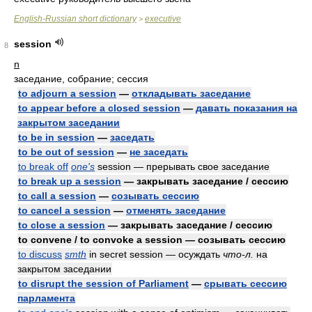
English-Russian short dictionary
executive
>
session
8
n
заседание, собрание; сессия
to adjourn a session
—
откладывать заседание
to appear before a closed session
—
давать показания на
закрытом заседании
to be in session
—
заседать
to be out of session
—
не заседать
to break off
one's
session — прерывать свое заседание
to break up a session
— закрывать заседание / сессию
to call a session
—
созывать сессию
to cancel a session
—
отменять заседание
to close a session
— закрывать заседание / сессию
to convene / to convoke a session — созывать сессию
to discuss
smth
in secret session — осуждать
что-л.
на
закрытом заседании
to disrupt the session of Parliament
—
срывать сессию
парламента