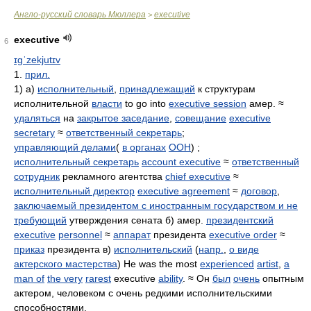
Англо-русский словарь Мюллера
executive
>
executive
6
ɪɡˈzekjutɪv
1.
прил.
1) а)
исполнительный
,
принадлежащий
к структурам
исполнительной
власти
to go into
executive session
амер. ≈
удаляться
на
закрытое заседание
,
совещание
executive
secretary
≈
ответственный секретарь
;
управляющий делами
(
в органах
ООН
) ;
исполнительный секретарь
account executive
≈
ответственный
сотрудник
рекламного агентства
chief executive
≈
исполнительный директор
executive agreement
≈
договор
,
заключаемый президентом с иностранным государством и не
требующий
утверждения сената б) амер.
президентский
executive
personnel
≈
аппарат
президента
executive order
≈
приказ
президента в)
исполнительский
(
напр.
,
о виде
актерского мастерства
) He was the most
experienced
artist
,
a
man of
the very
rarest
executive
ability
. ≈ Он
был
очень
опытным
актером, человеком с очень редкими исполнительскими
способностями.