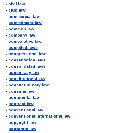
-
civil law
-
club law
-
commercial law
-
commitment law
-
common law
-
company law
-
comparative law
-
compiled laws
-
congressional law
-
conservation laws
-
consolidated laws
-
conspiracy law
-
constitutional law
-
consuetudinary law
-
consular law
-
continental law
-
contract law
-
conventional law
-
conventional international law
-
copyright law
-
corporate law