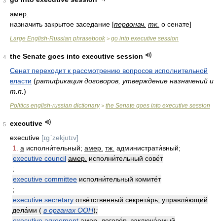
3
амер.
назначить закрытое заседание [
первонач.
тк.
о сенате]
Large English-Russian phrasebook
go into executive session
>
the Senate goes into executive session
4
Сенат переходит к рассмотрению вопросов исполнительной
власти
(
ратификация договоров, утверждение назначений и
т.п.
)
Politics english-russian dictionary
the Senate goes into executive session
>
executive
5
executive
[ɪgˊzekjυtɪv]
1.
a
исполни́тельный;
амер.
тж.
администрати́вный;
executive council
амер.
исполни́тельный сове́т
;
executive committee
исполни́тельный комите́т
;
executive secretary
отве́тственный секрета́рь; управля́ющий
дела́ми (
в органах ООН
)
;
executive agreement
амер.
догово́р, заключа́емый