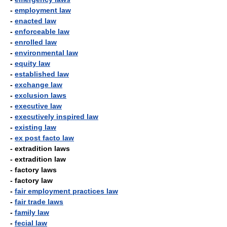
-
employment law
-
enacted law
-
enforceable law
-
enrolled law
-
environmental law
-
equity law
-
established law
-
exchange law
-
exclusion laws
-
executive law
-
executively inspired law
-
existing law
-
ex post facto law
- extradition laws
- extradition law
- factory laws
- factory law
-
fair employment practices law
-
fair trade laws
-
family law
-
fecial law