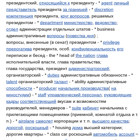
президентский,
относящийся к
президенту - *
agent
личный
представитель
президента
за границей
- *
discretion
компетенция
президента,
круг вопросов
, решаемых
президентом - *
department
министерство
,
ведомство
;
отдел
администрации отдельных штатов - * business
административные
вопросы
(
повестка дня
) ;
вопросы, внесенные (в сенат) президентом - *
privilege
прерогатива
президента, особ.
конфиденциальность
его
переписки и бесед - the * head of
the nation
глава
исполнительной власти, глава правительства;
глава государства, президент
администраторский
;
организаторский - *
duties
административные обязанности - *
talent
организаторский
талант
- * ability административные
способности
- *
producer
начальник производства
(
на
киностудии
) - *
staff
управленческий персонал
,
руководящие
кадры
соответствующий
вкусам и возможностям
руководителей, менеджеров - *
suite
кабинет
начальника с
прилегающими помещениями (приемной, комнатой отдыха и т.
п.) - *
airplane
самолет
корпорации и т. п.
высшего качества
;
дорогой
,
роскошный
- * housing
дома
высшей категории;
дорогие квартиры - * class car роскошный
автомобиль
account
~