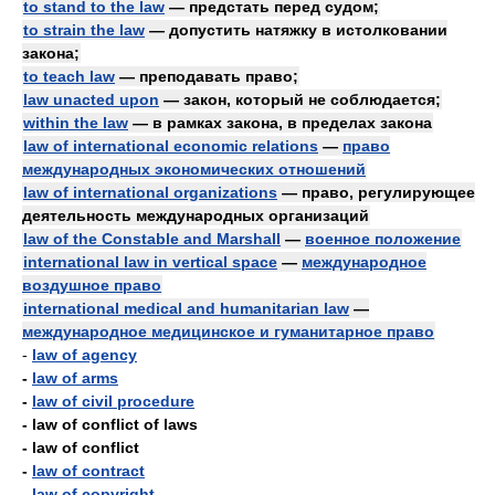
to stand to the law
— предстать перед судом;
to strain the law
— допустить натяжку в истолковании
закона;
to teach law
— преподавать право;
law unacted upon
— закон, который не соблюдается;
within the law
— в рамках закона, в пределах закона
law of international economic relations
—
право
международных экономических отношений
law of international organizations
— право, регулирующее
деятельность международных организаций
law of the Constable and Marshall
—
военное положение
international law in vertical space
—
международное
воздушное право
international medical and humanitarian law
—
международное медицинское и гуманитарное право
-
law of agency
-
law of arms
-
law of civil procedure
- law of conflict of laws
- law of conflict
-
law of contract
-
law of copyright