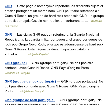
GNR
— Cette page d’homonymie répertorie les différents sujets et
articles partageant un même nom. GNR peut faire référence à :
Guns N Roses, un groupe de hard rock américain GNR, un groupe
de rock portugais Gazole non routier, un carburant.… …
Wikipédia
en Français
GNR
— Las siglas GNR pueden referirse a: la Guarda Nacional
Republicana, la guardia militar portuguesa; el grupo portugués de
rock pop Grupo Novo Rock; el grupo estadounidense de hard rock
Guns N Roses. Esta página de desambiguación cataloga
artículos… …
Wikipedia Español
GNR (groupe)
— GNR (groupe portugais) Ne doit pas être
confondu avec Guns N Roses. GNR Pays d’origine Porto …
Wikipédia en Français
GNR (groupe de rock portugais)
— GNR (groupe portugais) Ne
doit pas être confondu avec Guns N Roses. GNR Pays d’origine
Porto …
Wikipédia en Français
Gnr (groupe de rock portugais)
— GNR (groupe portugais) Ne
doit pas être confondu avec Guns N Roses. GNR Pays d’origine