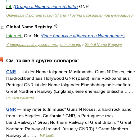
n
tel.
(Gruppo a Numerazione Ridotta)
GNR
Universale dizionario russo-italiano
Группа с сокращенной нумерацией
>
Global Name Registry
11
Internet.
Gnr.-Nr.
(банк данных с адресами в Интернете)
Универсальный русско-немецкий словарь
Global Name Registry
>
См. также в других словарях:
GNR
— ist der Name folgender Musikbands: Guns N’ Roses, eine
Hardrockband aus Hollywood GNR (Band), eine Rockband aus
Portugal GNR ist der Name folgender Eisenbahngesellschaften:
Great Northern Railway (England), eine ehemalige britische… …
Deutsch Wikipedia
GNR
— may refer to:In music* Guns N Roses, a hard rock band
from Los Angeles, California * GNR, a Portuguese rock
band.Railways* Great Northern Railway of Great Britain. * Great
Northern Railway of Ireland. (usually GNR(I)) * Great Northern
Railway of… …
Wikipedia