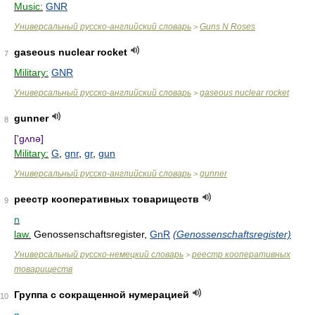
Music:
GNR
Универсальный русско-английский словарь
Guns N Roses
>
gaseous nuclear rocket
7
Military:
GNR
Универсальный русско-английский словарь
gaseous nuclear rocket
>
gunner
8
['gʌnə]
Military:
G
,
gnr
,
gr
,
gun
Универсальный русско-английский словарь
gunner
>
реестр кооперативных товариществ
9
n
law.
Genossenschaftsregister,
GnR
(Genossenschaftsregister)
Универсальный русско-немецкий словарь
реестр кооперативных
>
товариществ
Группа с сокращенной нумерацией
10