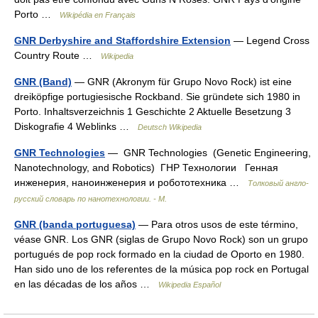
Porto …
Wikipédia en Français
GNR Derbyshire and Staffordshire Extension
— Legend Cross
Country Route …
Wikipedia
GNR (Band)
— GNR (Akronym für Grupo Novo Rock) ist eine
dreiköpfige portugiesische Rockband. Sie gründete sich 1980 in
Porto. Inhaltsverzeichnis 1 Geschichte 2 Aktuelle Besetzung 3
Diskografie 4 Weblinks …
Deutsch Wikipedia
GNR Technologies
— GNR Technologies (Genetic Engineering,
Nanotechnology, and Robotics) ГНР Технологии Генная
инженерия, наноинженерия и робототехника …
Толковый англо-
русский словарь по нанотехнологии. - М.
GNR (banda portuguesa)
— Para otros usos de este término,
véase GNR. Los GNR (siglas de Grupo Novo Rock) son un grupo
portugués de pop rock formado en la ciudad de Oporto en 1980.
Han sido uno de los referentes de la música pop rock en Portugal
en las décadas de los años …
Wikipedia Español