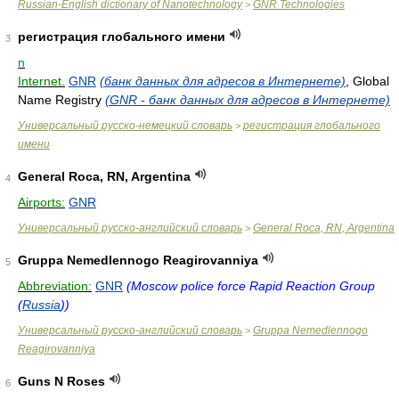
Russian-English dictionary of Nanotechnology
GNR Technologies
>
регистрация глобального имени
3
n
Internet.
GNR
(банк данных для адресов в Интернете)
, Global
Name Registry
(GNR - банк данных для адресов в Интернете)
Универсальный русско-немецкий словарь
регистрация глобального
>
имени
General Roca, RN, Argentina
4
Airports:
GNR
Универсальный русско-английский словарь
General Roca, RN, Argentina
>
Gruppa Nemedlennogo Reagirovanniya
5
Abbreviation:
GNR
(Moscow police force Rapid Reaction Group
(
Russia
))
Универсальный русско-английский словарь
Gruppa Nemedlennogo
>
Reagirovanniya
Guns N Roses
6