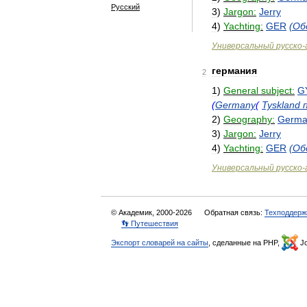
Русский
3
)
Jargon:
Jerry
4
)
Yachting:
GER
(
Об
Универсальный
русско
-
германия
2
1
)
General
subject:
G
(
Germany
(
Tyskland
2
)
Geography:
Germa
3
)
Jargon:
Jerry
4
)
Yachting:
GER
(
Об
Универсальный
русско
-
© Академик, 2000-2026
Обратная связь:
Техподдерж
👣 Путешествия
Экспорт словарей на сайты
, сделанные на PHP,
Jo