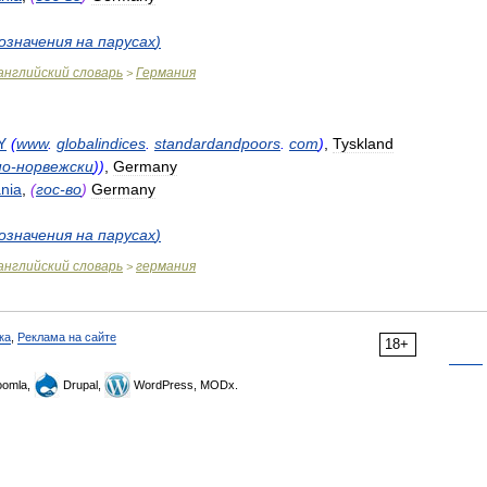
означения
на
парусах
)
английский
словарь
Германия
>
Y
(
www
.
globalindices
.
standardandpoors
.
com
)
,
Tyskland
по
-
норвежски
))
,
Germany
nia
,
(
гос
-
во
)
Germany
означения
на
парусах
)
английский
словарь
германия
>
ка
,
Реклама на сайте
18+
omla,
Drupal,
WordPress, MODx.