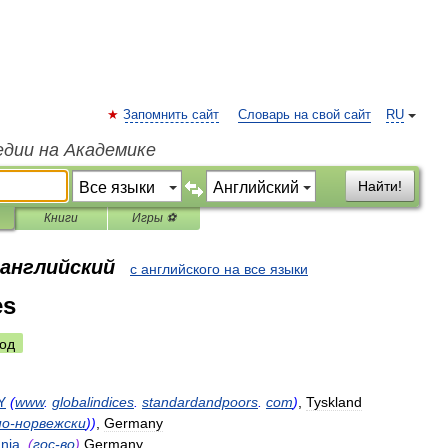
Запомнить сайт
Словарь на свой сайт
RU
едии на Академике
Найти!
Книги
Игры ⚽
 английский
с английского на все языки
es
од
Y
(
www
.
globalindices
.
standardandpoors
.
com
)
,
Tyskland
по
-
норвежски
))
,
Germany
nia
,
(
гос
-
во
)
Germany