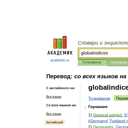
Словари и энциклоп
academic.ru
Толкования
Переводы
Перевод:
со всех языков на
globalindic
С английского на:
Все языки
Толкование
Перев
Со всех языков на:
Германия
1
Все языки
1
)
General
subject:
G
(
Germany
(
Tyskland
Английский
2
)
Geography:
Germa