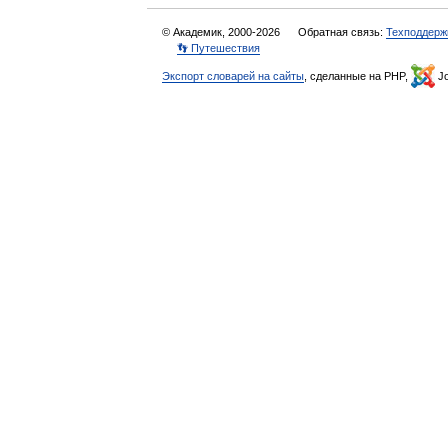
© Академик, 2000-2026
Обратная связь:
Техподдерж
👣 Путешествия
Экспорт словарей на сайты
, сделанные на PHP,
Jo