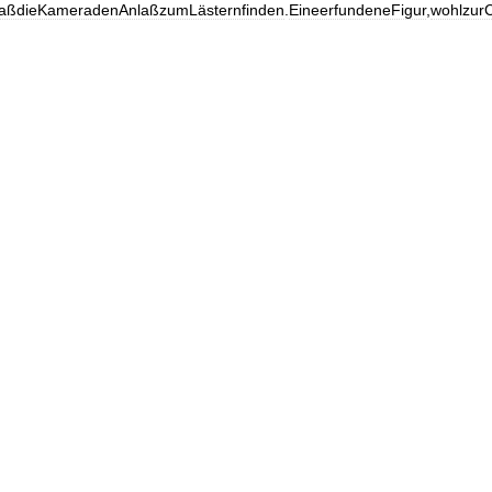
aßdieKameradenAnlaßzumLästernfinden
.
EineerfundeneFigur
,
wohlzurC