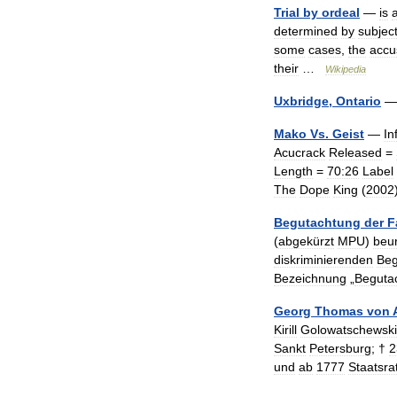
Trial
by
ordeal
—
is
determined
by
subjec
some
cases
,
the
accu
their
…
Wikipedia
Uxbridge
,
Ontario
Mako
Vs
.
Geist
—
In
Acucrack
Released
=
Length
=
70:26
Label
The
Dope
King
(
2002
Begutachtung
der
F
(
abgekürzt
MPU
)
beur
diskriminierenden
Beg
Bezeichnung
„
Beguta
Georg
Thomas
von
Kirill
Golowatschewski
Sankt
Petersburg
; †
2
und
ab
1777
Staatsra