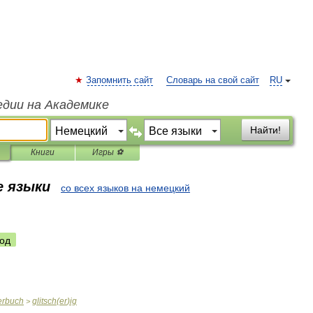
Запомнить сайт
Словарь на свой сайт
RU
едии на Академике
Найти!
Книги
Игры ⚽
е языки
со всех языков на немецкий
од
erbuch
glitsch
(
er
)
ig
>