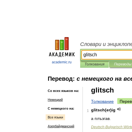
Словари и энциклоп
academic.ru
Толкования
Переводы
Перевод:
с немецкого на вс
glitsch
Со всех языков на:
Немецкий
Толкование
Перев
С немецкого на:
glitsch
(
er
)
ig
1
Все языки
a
плъзгав
.
Азербайджанский
Deutsch
-
Bulgarisch
Wört