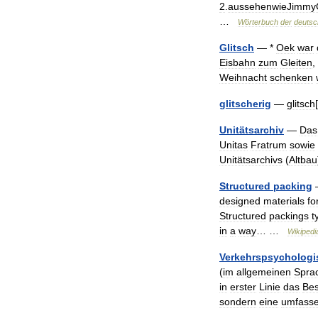
2
.
aussehenwieJimmyG
…
Wörterbuch
der
deutsc
Glitsch
— *
Oek
war
Eisbahn
zum
Gleiten
,
Weihnacht
schenken
glitscherig
—
glitsch
[
Unitätsarchiv
—
Das
Unitas
Fratrum
sowie
Unitätsarchivs
(
Altbau
Structured
packing
designed
materials
fo
Structured
packings
t
in
a
way
… …
Wikipedi
Verkehrspsychologi
(
im
allgemeinen
Spra
in
erster
Linie
das
Be
sondern
eine
umfass