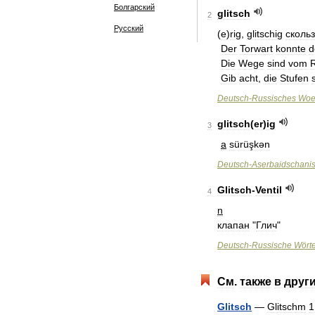
Болгарский
glitsch
2
Русский
(
e
)
rig
,
glitschig
сколь
Der
Torwart
konnte
d
Die
Wege
sind
vom
Gib
acht
,
die
Stufen
Deutsch
-
Russisches
Woe
glitsch
(
er
)
ig
3
a
sürüşkən
Deutsch
-
Aserbaidschani
Glitsch
-
Ventil
4
n
клапан
"
Глич
"
Deutsch
-
Russische
Wört
См
.
также
в
друг
Glitsch
—
Glitschm
1