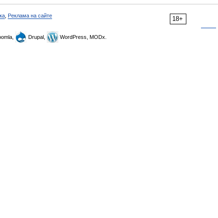
ка
,
Реклама на сайте
18+
omla,
Drupal,
WordPress, MODx.