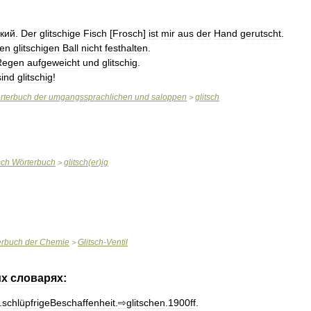
зкий
.
Der
glitschige
Fisch
[
Frosch
]
ist
mir
aus
der
Hand
gerutscht
.
en
glitschigen
Ball
nicht
festhalten
.
Regen
aufgeweicht
und
glitschig
.
sind
glitschig
!
rterbuch
der
umgangssprachlichen
und
saloppen
glitsch
>
sch
Wörterbuch
glitsch
(
er
)
ig
>
erbuch
der
Chemie
Glitsch
-
Ventil
>
их
словарях:
.
schlüpfrigeBeschaffenheit
.
⇨glitschen
.
1900ff
.