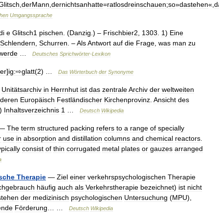
litsch
,
derMann
,
dernichtsanhatte
=
ratlosdreinschauen
;
so
»
dastehen
«,
d
hen
Umgangssprache
di
e
Glitsch1
pischen
. (
Danzig
.) –
Frischbier2
,
1303
.
1
)
Eine
Schlendern
,
Schurren
. –
Als
Antwort
auf
die
Frage
,
was
man
zu
werde
…
Deutsches
Sprichwörter
-
Lexikon
er
]
ig:⇨glatt
(
2
) …
Das
Wörterbuch
der
Synonyme
Unitätsarchiv
in
Herrnhut
ist
das
zentrale
Archiv
der
weltweiten
deren
Europäisch
Festländischer
Kirchenprovinz
.
Ansicht
des
)
Inhaltsverzeichnis
1
…
Deutsch
Wikipedia
—
The
term
structured
packing
refers
to
a
range
of
specially
r
use
in
absorption
and
distillation
columns
and
chemical
reactors
.
ypically
consist
of
thin
corrugated
metal
plates
or
gauzes
arranged
a
sche
Therapie
—
Ziel
einer
verkehrspsychologischen
Therapie
chgebrauch
häufig
auch
als
Verkehrstherapie
bezeichnet
)
ist
nicht
stehen
der
medizinisch
psychologischen
Untersuchung
(
MPU
),
ende
Förderung
… …
Deutsch
Wikipedia