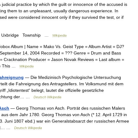
a
judicial
practice
by
which
the
guilt
or
innocence
of
the
accused
is
ting
them
to
an
unpleasant
,
usually
dangerous
experience
.
In
sed
were
considered
innocent
only
if
they
survived
the
test
,
or
if
—
Uxbridge
Township
…
Wikipedia
fobox
Album
|
Name
=
Mako
Vs
.
Geist
Type
=
Album
Artist
=
DJ
?
September
14
,
2004
Recorded
= ???
Genre
=
Drum
and
Bass
=
Cracknation
Producer
=
Jason
Novak
Reviews
=
Last
album
=
)
This
…
Wikipedia
ahreignung
—
Die
Medizinisch
Psychologische
Untersuchung
teilt
die
Fahreignung
des
Antragstellers
.
Im
Volksmund
mit
dem
riff
„
Idiotentest
“
belegt
,
lautet
die
offizielle
gesetzliche
chtung
der
… …
Deutsch
Wikipedia
Asch
—
Georg
Thomas
von
Asch
.
Porträt
des
russischen
Malers
aus
dem
Jahr
1780
.
Georg
Thomas
von
Asch
(*
12
.
April
1729
in
3
.
Juni
1807
ebd
.)
war
ein
Generalstabsarzt
der
russischen
Armee
t
… …
Deutsch
Wikipedia