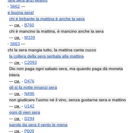
fare sera anzi vespro
-
S662
—
e buona sera!
chi è birbante la mattina è anche la sera
—
см.
-
B760
chi è mancino la mattina, è mancino anche la sera
—
см.
-
M339
-
S663
—
chi la sera mangia tutto, la mattina canta cucco
la collera della sera serbala alla mattina
—
см.
-
C2093
Dio non paga ogni sabato sera, ma quando paga dà moneta
intera
—
см.
-
D476
gli si fa notte innanzi sera
—
см.
-
N496
non giudicare l'uomo né il vino, senza gustarne sera e mattino
—
см.
-
U142
ogni di vien sera
—
см.
-
D294
parole da sera il vento le mena
—
см.
-
P609