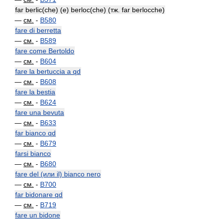
far berlic(che) (e) berloc(che) (тж. far berlocche)
—
см.
-
B580
fare di berretta
—
см.
-
B589
fare come Bertoldo
—
см.
-
B604
fare la bertuccia a qd
—
см.
-
B608
fare la bestia
—
см.
-
B624
fare una bevuta
—
см.
-
B633
far bianco qd
—
см.
-
B679
farsi bianco
—
см.
-
B680
fare del (или il) bianco nero
—
см.
-
B700
far bidonare qd
—
см.
-
B719
fare un bidone