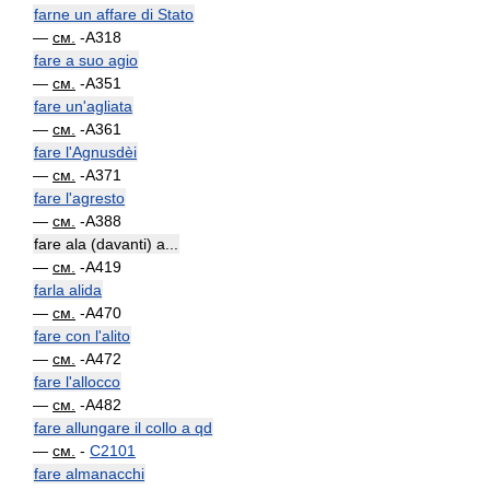
farne un affare di Stato
—
см.
-A318
fare a suo agio
—
см.
-A351
fare un'agliata
—
см.
-A361
fare l'Agnusdèi
—
см.
-A371
fare l'agresto
—
см.
-A388
fare ala (davanti) a...
—
см.
-A419
farla alida
—
см.
-A470
fare con l'alito
—
см.
-A472
fare l'allocco
—
см.
-A482
fare allungare il collo a qd
—
см.
-
C2101
fare almanacchi