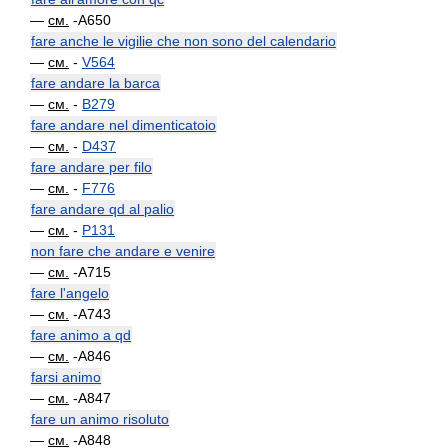
—
см.
-A650
fare anche le vigilie che non sono del calendario
—
см.
-
V564
fare andare la barca
—
см.
-
B279
fare andare nel dimenticatoio
—
см.
-
D437
fare andare per filo
—
см.
-
F776
fare andare qd al palio
—
см.
-
P131
non fare che andare e venire
—
см.
-A715
fare l'angelo
—
см.
-A743
fare animo a qd
—
см.
-A846
farsi animo
—
см.
-A847
fare un animo risoluto
—
см.
-A848