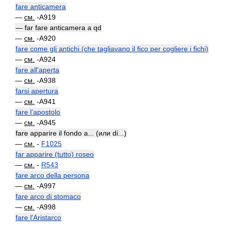
fare anticamera
—
см.
-A919
— far fare anticamera a qd
—
см.
-A920
fare come gli antichi (che tagliavano il fico per cogliere i fichi)
—
см.
-A924
fare all'aperta
—
см.
-A938
farsi apertura
—
см.
-A941
fare l'apostolo
—
см.
-A945
fare apparire il fondo a... (или di...)
—
см.
-
F1025
far apparire (tutto) roseo
—
см.
-
R543
fare arco della persona
—
см.
-A997
fare arco di stomaco
—
см.
-A998
fare l'Aristarco