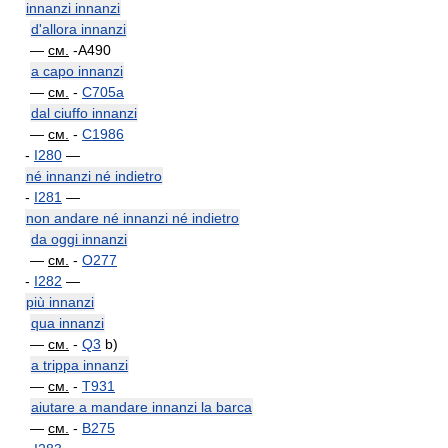
innanzi innanzi
d'allora innanzi
—
см.
-A490
a capo innanzi
—
см.
-
C705a
dal ciuffo innanzi
—
см.
-
C1986
-
I280
—
né innanzi né indietro
-
I281
—
non andare né innanzi né indietro
da oggi innanzi
—
см.
-
O277
-
I282
—
più innanzi
qua innanzi
—
см.
-
Q3
b)
a trippa innanzi
—
см.
-
T931
aiutare a mandare innanzi la barca
—
см.
-
B275