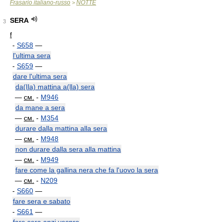
Frasario italiano-russo
NOTTE
>
SERA
3
f
-
S658
—
l'ultima sera
-
S659
—
dare l'ultima sera
da(Ila) mattina a(lla) sera
—
см.
-
M946
da mane a sera
—
см.
-
M354
durare dalla mattina alla sera
—
см.
-
M948
non durare dalla sera alla mattina
—
см.
-
M949
fare come la gallina nera che fa l'uovo la sera
—
см.
-
N209
-
S660
—
fare sera e sabato
-
S661
—