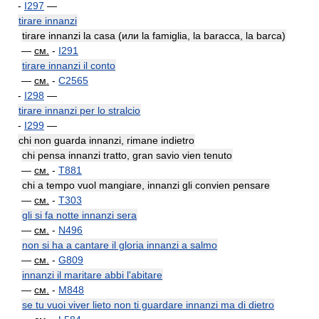
-
I297
—
tirare innanzi
tirare innanzi la casa (или la famiglia, la baracca, la barca)
—
см.
-
I291
tirare innanzi il conto
—
см.
-
C2565
-
I298
—
tirare innanzi per lo stralcio
-
I299
—
chi non guarda innanzi, rimane indietro
chi pensa innanzi tratto, gran savio vien tenuto
—
см.
-
T881
chi a tempo vuol mangiare, innanzi gli convien pensare
—
см.
-
T303
gli si fa notte innanzi sera
—
см.
-
N496
non si ha a cantare il gloria innanzi a salmo
—
см.
-
G809
innanzi il maritare abbi l'abitare
—
см.
-
M848
se tu vuoi viver lieto non ti guardare innanzi ma di dietro