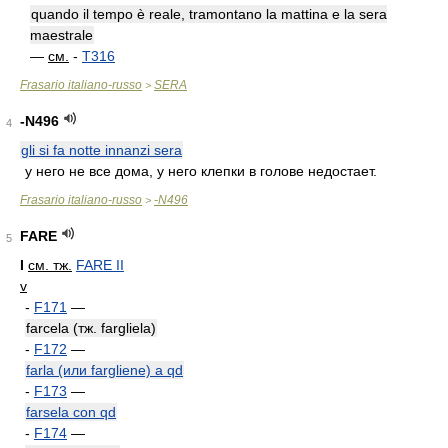
quando il tempo è reale, tramontano la mattina e la sera
maestrale
—
см.
-
T316
Frasario italiano-russo
SERA
>
-N496
4
gli si fa notte innanzi sera
у него не все дома, у него клепки в голове недостает.
Frasario italiano-russo
-N496
>
FARE
5
I
см. тж.
FARE II
v
-
F171
—
farcela (тж. fargliela)
-
F172
—
farla (или fargliene) a qd
-
F173
—
farsela con qd
-
F174
—