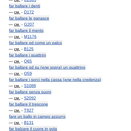
far ballare i denti
—
см.
-
D172
far ballare le ganasce
—
см.
-
G207
far ballare il mento
—
см.
-
M1176
far ballare qd come un palco
—
см.
-
B125
far ballare i quattrini
—
см.
-
Q65
far ballare qd su (или sopra) un quattrino
—
см.
-
Q59
far ballare i sorci nella cassa (или nella credenza)
—
см.
-
S1088
far ballare senza suoni
—
см.
-
S2092
far ballare il trescone
—
см.
-
T927
fare un ballo in campo azzurro
—
см.
-
B131
far balzare il cuore in gola