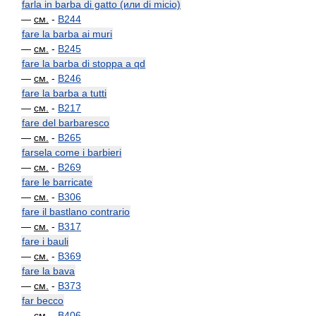
farla in barba di gatto (или di micio)
—
см.
-
B244
fare la barba ai muri
—
см.
-
B245
fare la barba di stoppa a qd
—
см.
-
B246
fare la barba a tutti
—
см.
-
B217
fare del barbaresco
—
см.
-
B265
farsela come i barbieri
—
см.
-
B269
fare le barricate
—
см.
-
B306
fare il bastlano contrario
—
см.
-
B317
fare i bauli
—
см.
-
B369
fare la bava
—
см.
-
B373
far becco
—
см.
-
B406