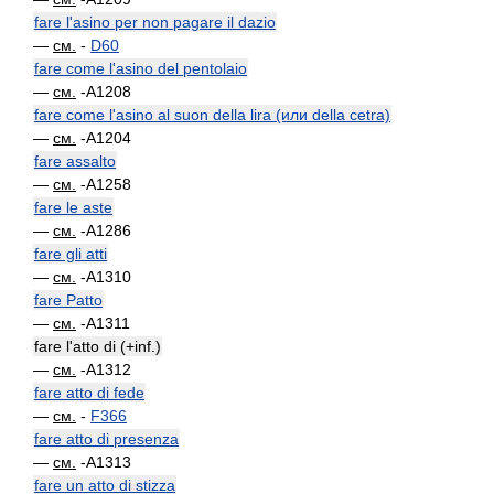
fare l'asino per non pagare il dazio
—
см.
-
D60
fare come l'asino del pentolaio
—
см.
-A1208
fare come l'asino al suon della lira (или della cetra)
—
см.
-A1204
fare assalto
—
см.
-A1258
fare le aste
—
см.
-A1286
fare gli atti
—
см.
-A1310
fare Patto
—
см.
-A1311
fare l'atto di (+inf.)
—
см.
-A1312
fare atto di fede
—
см.
-
F366
fare atto di presenza
—
см.
-A1313
fare un atto di stizza