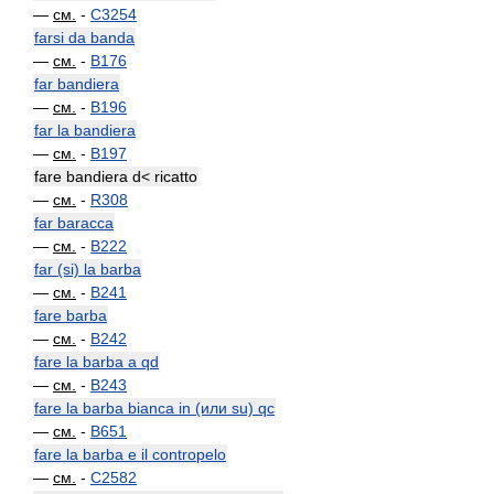
—
см.
-
C3254
farsi da banda
—
см.
-
B176
far bandiera
—
см.
-
B196
far la bandiera
—
см.
-
B197
fare bandiera d< ricatto
—
см.
-
R308
far baracca
—
см.
-
B222
far (si) la barba
—
см.
-
B241
fare barba
—
см.
-
B242
fare la barba a qd
—
см.
-
B243
fare la barba bianca in (или su) qc
—
см.
-
B651
fare la barba e il contropelo
—
см.
-
C2582