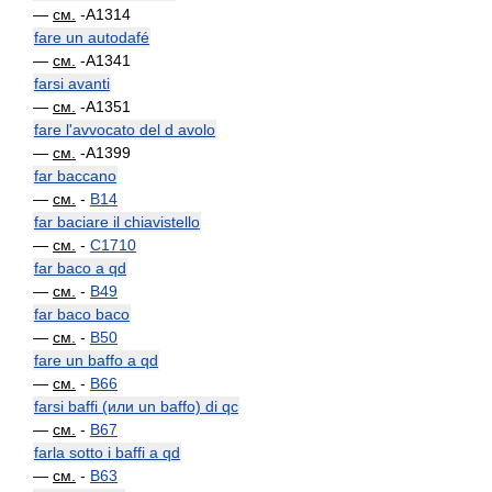
—
см.
-A1314
fare un autodafé
—
см.
-A1341
farsi avanti
—
см.
-A1351
fare l'avvocato del d avolo
—
см.
-A1399
far baccano
—
см.
-
B14
far baciare il chiavistello
—
см.
-
C1710
far baco a qd
—
см.
-
B49
far baco baco
—
см.
-
B50
fare un baffo a qd
—
см.
-
B66
farsi baffi (или un baffo) di qc
—
см.
-
B67
farla sotto i baffi a qd
—
см.
-
B63