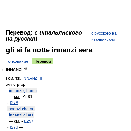
Перевод:
с итальянского
с русского на
на русский
итальянский
gli si fa notte innanzi sera
Толкование
Перевод
INNANZI
1
I
см. тж.
INNANZI II
avv e prep
innanzi gli anni
—
см.
-A891
-
I278
—
innanzi che no
innanzi di età
—
см.
-
E257
-
I279
—