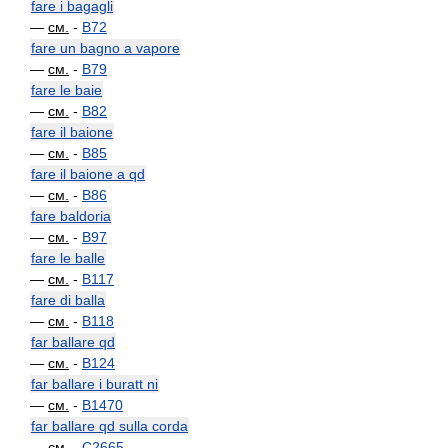
fare i bagagli
—
см.
-
B72
fare un bagno a vapore
—
см.
-
B79
fare le baie
—
см.
-
B82
fare il baione
—
см.
-
B85
fare il baione a qd
—
см.
-
B86
fare baldoria
—
см.
-
B97
fare le balle
—
см.
-
B117
fare di balla
—
см.
-
B118
far ballare qd
—
см.
-
B124
far ballare i buratt ni
—
см.
-
B1470
far ballare qd sulla corda
—
см.
-
C2665