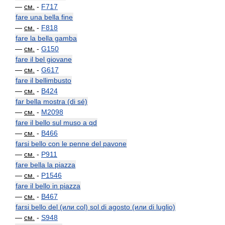
—
см.
-
F717
fare una bella fine
—
см.
-
F818
fare la bella gamba
—
см.
-
G150
fare il bel giovane
—
см.
-
G617
fare il bellimbusto
—
см.
-
B424
far bella mostra (di sé)
—
см.
-
M2098
fare il bello sul muso a qd
—
см.
-
B466
farsi bello con le penne del pavone
—
см.
-
P911
fare bella la piazza
—
см.
-
P1546
fare il bello in piazza
—
см.
-
B467
farsi bello del (или col) sol di agosto (или di luglio)
—
см.
-
S948