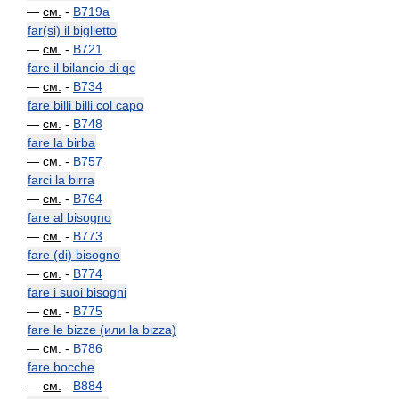
—
см.
-
B719a
far(si) il biglietto
—
см.
-
B721
fare il bilancio di qc
—
см.
-
B734
fare billi billi col capo
—
см.
-
B748
fare la birba
—
см.
-
B757
farci la birra
—
см.
-
B764
fare al bisogno
—
см.
-
B773
fare (di) bisogno
—
см.
-
B774
fare i suoi bisogni
—
см.
-
B775
fare le bizze (или la bizza)
—
см.
-
B786
fare bocche
—
см.
-
B884