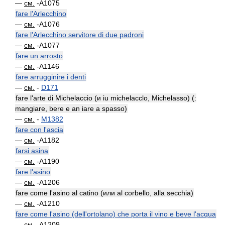
—
см.
-A1075
fare l'Arlecchino
—
см.
-A1076
fare l'Arlecchino servitore di due padroni
—
см.
-A1077
fare un arrosto
—
см.
-A1146
fare arrugginire i denti
—
см.
-
D171
fare l'arte di Michelaccio (и iu michelacclo, Michelasso) (:
mangiare, bere e an iare a spasso)
—
см.
-
M1382
fare con l'ascia
—
см.
-A1182
farsi asina
—
см.
-A1190
fare l'asino
—
см.
-A1206
fare come l'asino al catino (или al corbello, alla secchia)
—
см.
-A1210
fare come l'asino (dell'ortolano) che porta il vino e beve l'acqua
—
см.
-A1209