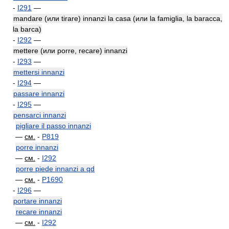
-
I291
—
mandare (или tirare) innanzi la casa (или la famiglia, la baracca,
la barca)
-
I292
—
mettere (или porre, recare) innanzi
-
I293
—
mettersi innanzi
-
I294
—
passare innanzi
-
I295
—
pensarci innanzi
pigliare il passo innanzi
—
см.
-
P819
porre innanzi
—
см.
-
I292
porre piede innanzi a qd
—
см.
-
P1690
-
I296
—
portare innanzi
recare innanzi
—
см.
-
I292