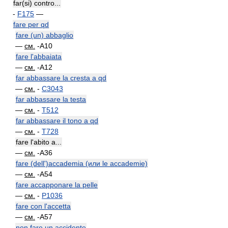
far(si) contro...
-
F175
—
fare per qd
fare (un) abbaglio
—
см.
-A10
fare l'abbaiata
—
см.
-A12
far abbassare la cresta a qd
—
см.
-
C3043
far abbassare la testa
—
см.
-
T512
far abbassare il tono a qd
—
см.
-
T728
fare l'abito a...
—
см.
-A36
fare (dell')accademia (или le accademie)
—
см.
-A54
fare accapponare la pelle
—
см.
-
P1036
fare con l'accetta
—
см.
-A57
non fare un accidente