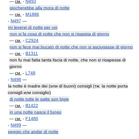
—
см.
-
N493
giocherebbe alla mora di notte
—
см.
-
M1886
-
N497
—
mi leverei di notte per voi
non si fa cosa di notte che non si risappia di giorno
—
см.
-
C2924
non si fece mai bucato di notte che non si asciugasse di giorno
—
см.
-
B1311
non fu mai fatta tanta liscia di notte, che non si risapesse di
giorno
—
см.
-
L748
-
N498
—
la notte è madre dei (или di buoni) consigli (тж. la notte porta
consigli или consiglio)
di notte tutte le gatte son bigie
—
см.
-
B1422
in una notte nasce il fungo
—
см.
-
F1480
-
N499
—
peggio che andar di notte