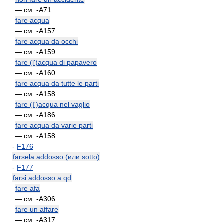
—
см.
-A71
fare acqua
—
см.
-A157
fare acqua da occhi
—
см.
-A159
fare (l')acqua di papavero
—
см.
-A160
fare acqua da tutte le parti
—
см.
-A158
fare (I')acqua nel vaglio
—
см.
-A186
fare acqua da varie parti
—
см.
-A158
-
F176
—
farsela addosso (или sotto)
-
F177
—
farsi addosso a qd
fare afa
—
см.
-A306
fare un affare
—
см.
-A317