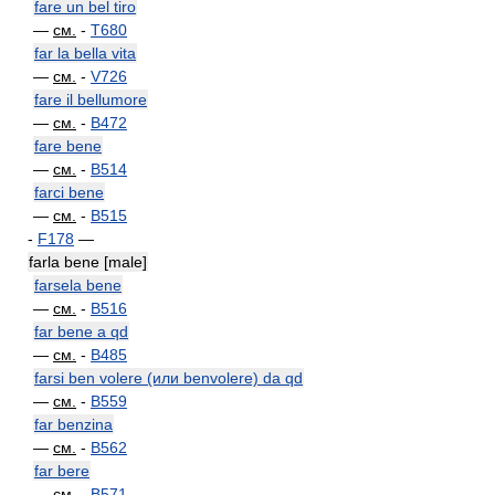
fare un bel tiro
—
см.
-
T680
far la bella vita
—
см.
-
V726
fare il bellumore
—
см.
-
B472
fare bene
—
см.
-
B514
farci bene
—
см.
-
B515
-
F178
—
farla bene [male]
farsela bene
—
см.
-
B516
far bene a qd
—
см.
-
B485
farsi ben volere (или benvolere) da qd
—
см.
-
B559
far benzina
—
см.
-
B562
far bere
—
см.
-
B571