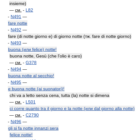
insieme)
—
см.
-
L82
-
N491
—
fare notte
-
N492
—
fare (di notte giorno e) di giorno notte (тж. fare di notte giorno)
-
N493
—
buona (или felice) notte!
buona notte, Gesù (che l'olio è caro)
—
см.
-
G378
-
N494
—
buona notte al secchio!
-
N495
—
e buona notte (ai suonatori)!
chi va a letto senza cena, tutta (la) notte si dimena
—
см.
-
L501
ci corre quanto tra il giorno e la notte (или dal giorno alla notte)
—
см.
-
C2790
-
N496
—
gli si fa notte innanzi sera
felice notte!