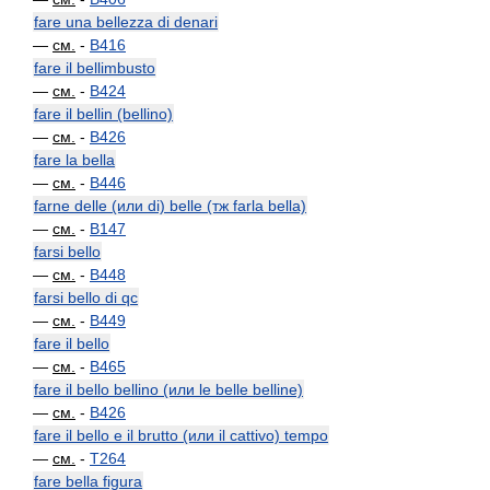
fare una bellezza di denari
—
см.
-
B416
fare il bellimbusto
—
см.
-
B424
fare il bellin (bellino)
—
см.
-
B426
fare la bella
—
см.
-
B446
farne delle (или di) belle (тж farla bella)
—
см.
-
B147
farsi bello
—
см.
-
B448
farsi bello di qc
—
см.
-
B449
fare il bello
—
см.
-
B465
fare il bello bellino (или le belle belline)
—
см.
-
B426
fare il bello e il brutto (или il cattivo) tempo
—
см.
-
T264
fare bella figura