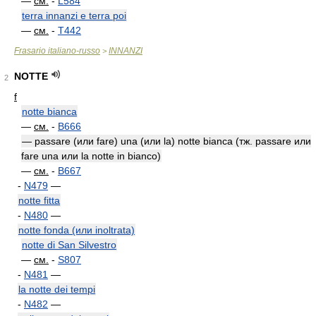
—
см.
-
L584
terra innanzi e terra poi
—
см.
-
T442
Frasario italiano-russo
INNANZI
>
NOTTE
2
f
notte bianca
—
см.
-
B666
— passare (или fare) una (или la) notte bianca (тж. passare или
fare una или la notte in bianco)
—
см.
-
B667
-
N479
—
notte fitta
-
N480
—
notte fonda (или inoltrata)
notte di San Silvestro
—
см.
-
S807
-
N481
—
la notte dei tempi
-
N482
—