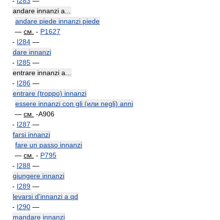
-
I283
—
andare innanzi a...
andare piede innanzi piede
—
см.
-
P1627
-
I284
—
dare innanzi
-
I285
—
entrare innanzi a...
-
I286
—
entrare (troppo) innanzi
essere innanzi con gli (или negli) anni
—
см.
-A906
-
I287
—
farsi innanzi
fare un passo innanzi
—
см.
-
P795
-
I288
—
giungere innanzi
-
I289
—
levarsi d'innanzi a qd
-
I290
—
mandare innanzi