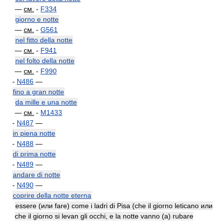
—
см.
-
F334
giorno e notte
—
см.
-
G561
nel fitto della notte
—
см.
-
F941
nel folto della notte
—
см.
-
F990
-
N486
—
fino a gran notte
da mille e una notte
—
см.
-
M1433
-
N487
—
in piena notte
-
N488
—
di prima notte
-
N489
—
andare di notte
-
N490
—
coprire della notte eterna
essere (или fare) come i ladri di Pisa (che il giorno leticano или
che il giorno si levan gli occhi, e la notte vanno (a) rubare