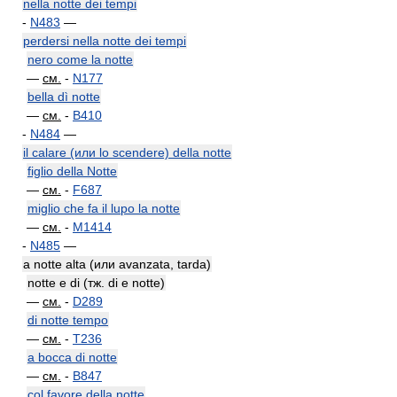
nella notte dei tempi
-
N483
—
perdersi nella notte dei tempi
nero come la notte
—
см.
-
N177
bella dì notte
—
см.
-
B410
-
N484
—
il calare (или lo scendere) della notte
figlio della Notte
—
см.
-
F687
miglio che fa il lupo la notte
—
см.
-
M1414
-
N485
—
a notte alta (или avanzata, tarda)
notte e di (тж. di e notte)
—
см.
-
D289
di notte tempo
—
см.
-
T236
a bocca di notte
—
см.
-
B847
col favore della notte