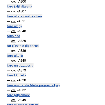
—
см.
-A500
fare (al)l'altalena
—
см.
-A507
fare altare contro altare
—
см.
-A511
fare alt(o)
—
см.
-A548
farla alta
—
см.
-A529
far (l')alto e (il) basso
—
см.
-A539
fare alto là
—
см.
-A549
fare un'alzataccia
—
см.
-A579
fare l'Amleto
—
см.
-A628
fare ammenda (delle proprie colpe)
—
см.
-A632
fare (al)l'amore
—
см.
-A649
fare all'amore con qc