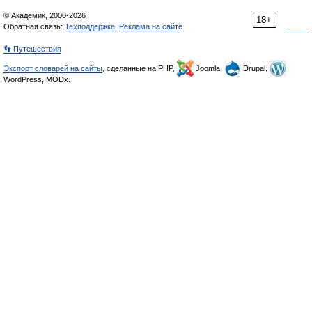
© Академик, 2000-2026
18+
Обратная связь:
Техподдержка
,
Реклама на сайте
👣 Путешествия
Экспорт словарей на сайты
, сделанные на PHP,
Joomla,
Drupal,
WordPress, MODx.