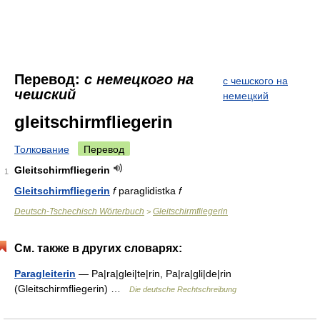
Перевод:
с немецкого на
с чешского на
чешский
немецкий
gleitschirmfliegerin
Толкование
Перевод
Gleitschirmfliegerin
1
Gleitschirmfliegerin
f
paraglidistka
f
Deutsch-Tschechisch Wörterbuch
Gleitschirmfliegerin
>
См. также в других словарях:
Paragleiterin
— Pa|ra|glei|te|rin, Pa|ra|gli|de|rin
(Gleitschirmfliegerin) …
Die deutsche Rechtschreibung