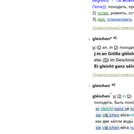
begreifst
" - "
Ты
може
Гете
))
,
походить
,
пр
2
)
устар
.
ровнять
,
сг
3
)
дор
.
планировать
Универсальный
немецк
gleichen
*
6
vi
(
D
an
,
in
D
)
походи
j
-
m
an
Größe
gléí
etw
.
(
D
)
im
Geschmá
Er
gleicht
ganz
séi
Универсальный
немецк
gleichen
7
*
gléichen
vi
(
D
in
D
)
походи́ть
,
быть
похо
er
gleicht
ganz
s
é
i
sie
gl
é
ichen
ein
á
nd
как
две
ка́пли
воды́
sie
gl
é
ichen
ein
á
n