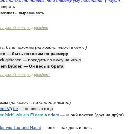
шь
только
то
понять
,
что
твоему
уму
подстать
" (
Фауст
",
оверять
лаживать
,
выравнивать
о
-
русский
словарь
gleichen
>
ть
,
быть
похожим
(
на
кого
-
л
,
что
-
л
в
чём
-
л
)
chen
—
быть
похожим
по
размеру
ck
gléíchen
—
походить
по
вкусу
на
что
-
л
́nem
Brúder
. —
Он
весь
в
брата
.
о
-
русский
словарь
gleichen
*
>
́жим
(
на
кого
-
л
.,
на
что
-
л
.
в
чём
-
л
.
)
nem
V
á
ter
—
он
весь
в
отца́
er
[
sich
]
wie
ein
Ei
dem
á
ndern
—
≅
они́
похо́жи
(
друг
на
дру́га
)
der
wie
Tag
und
Nacht
—
они́
—
как
день
и
ночь