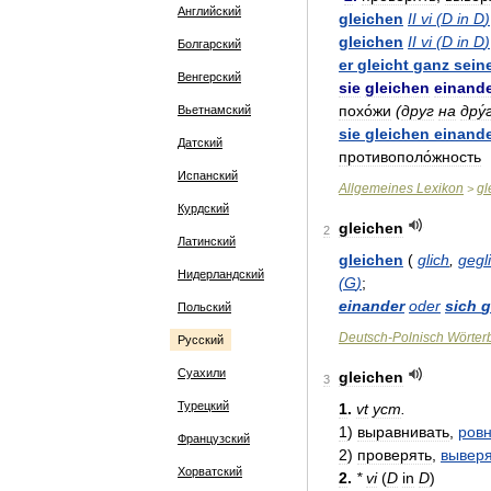
Английский
gleichen
II
vi
(
D
in
D
)
gleichen
II
vi
(
D
in
D
)
Болгарский
er
gleicht
ganz
sein
Венгерский
sie
gleichen
einand
похо́жи
(
друг
на
дру́
Вьетнамский
sie
gleichen
einand
Датский
противополо́жность
Испанский
Allgemeines
Lexikon
gl
>
Курдский
gleichen
2
Латинский
gleichen
(
glich
,
gegl
Нидерландский
(
G
)
;
einander
oder
sich
g
Польский
Deutsch
-
Polnisch
Wörter
Русский
Суахили
gleichen
3
Турецкий
1
.
vt
уст
.
1
)
выравнивать
,
ровн
Французский
2
)
проверять
,
выверя
Хорватский
2
.
*
vi
(
D
in
D
)