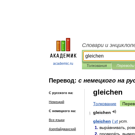
Словари и энциклоп
academic.ru
Толкования
Переводы
Перевод:
с немецкого на ру
gleichen
С русского на:
Немецкий
Толкование
Перев
С немецкого на:
gleichen
1
Все языки
gleichen
I
vt
уст
.
1
.
выра́внивать
,
ровн
Азербайджанский
2
.
проверя́ть
,
выверя