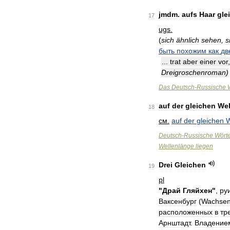
jmdm
.
aufs
Haar
gle
17
ugs
.
(
sich
ähnlich
sehen
,
s
быть
похожим
как
дв
...
trat
aber
einer
vor
Dreigroschenroman
)
Das
Deutsch
-
Russische
auf
der
gleichen
Wel
18
см
.
auf
der
gleichen
W
Deutsch
-
Russische
Wört
Wellenlänge
liegen
Drei
Gleichen
19
pl
"
Драй
Гляйхен
"
,
ру
Ваксенбург
(
Wachsen
расположенных
в
тр
Арнштадт
.
Владение