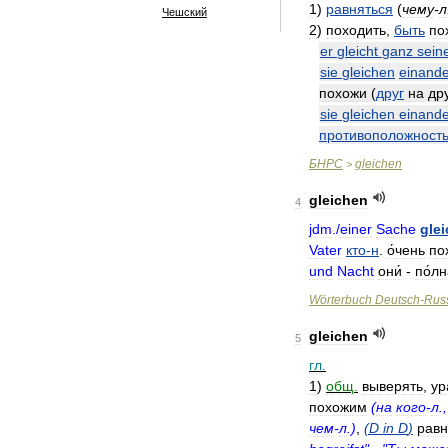
1
)
равняться
(
чему
-
л
Чешский
2
)
походить
,
быть
по
er
gleicht
ganz
sein
sie
gleichen
einande
похожи
(
друг
на
др
sie
gleichen
einande
противоположност
БНРС
gleichen
>
gleichen
4
jdm
./
einer
Sache
gle
Vater
кто
-
н
.
о́чень
по
und
Nacht
они́
-
по́л
Wörterbuch
Deutsch
-
Rus
gleichen
5
гл
.
1
)
общ
.
выверять
,
ур
похожим
(
на
кого
-
л
.
чем
-
л
.)
,
(
D
in
D
)
равн