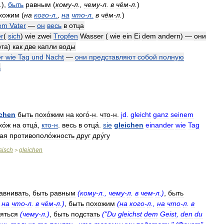
.
)
,
быть
равным
(
кому
-
л
.,
чему
-
л
.
в
чём
-
л
.
)
хожим
(
на
кого
-
л
.
,
на
что
-
л
.
в
чём
-
л
.
)
em
Vater
—
он
весь
в
отца
r
(
sich
)
wie
zwei
Tropfen
Wasser
(
wie
ein
Ei
dem
andern
) —
они
уга
)
как
две
капли
воды
r
wie
Tag
und
Nacht
—
они
представляют
собой
полную
ь
ichen
быть
похо́жим
на
кого́
-
н
.
что
-
н
.
jd
.
gleicht
ganz
seinem
хо́ж
на
отца́
,
кто
-
н
.
весь
в
отца́
.
sie
gleichen
einander
wie
Tag
ная
противополо́жность
друг
дру́гу
sisch
gleichen
>
авнивать
,
быть
равным
(
кому
-
л
.,
чему
-
л
.
в
чем
-
л
.)
,
быть
,
на
что
-
л
.
в
чём
-
л
.)
,
быть
похожим
(
на
кого
-
л
.,
на
что
-
л
.
в
яться
(
чему
-
л
.)
,
быть
подстать
("
Du
gleichst
dem
Geist
,
den
du