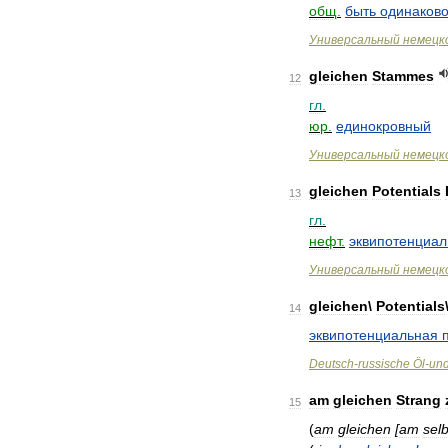
общ
.
быть
одинаково
Универсальный
немецк
gleichen
Stammes
12
гл
.
юр
.
единокровный
Универсальный
немецк
gleichen
Potentials
13
гл
.
нефт
.
эквипотенциал
Универсальный
немецк
gleichen
\
Potentials
14
эквипотенциальная
Deutsch
-
russische
Öl
-
un
am
gleichen
Strang
15
(
am
gleichen
[
am
sel