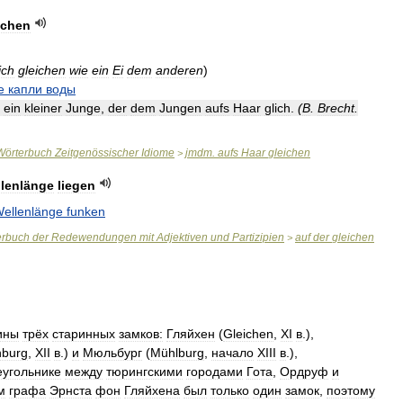
ichen
ich
gleichen
wie
ein
Ei
dem
anderen
)
е
капли
воды
,
ein
kleiner
Junge
,
der
dem
Jungen
aufs
Haar
glich
.
(
B
.
Brecht
.
Wörterbuch
Zeitgenössischer
Idiome
jmdm
.
aufs
Haar
gleichen
>
lenlänge
liegen
ellenlänge
funken
erbuch
der
Redewendungen
mit
Adjektiven
und
Partizipien
auf
der
gleichen
>
ины
трёх
старинных
замков:
Гляйхен
(
Gleichen
,
XI
в
.),
burg
,
XII
в
.)
и
Мюльбург
(
Mühlburg
,
начало
XIII
в
.),
еугольнике
между
тюрингскими
городами
Гота
,
Ордруф
и
м
графа
Эрнста
фон
Гляйхена
был
только
один
замок
,
поэтому