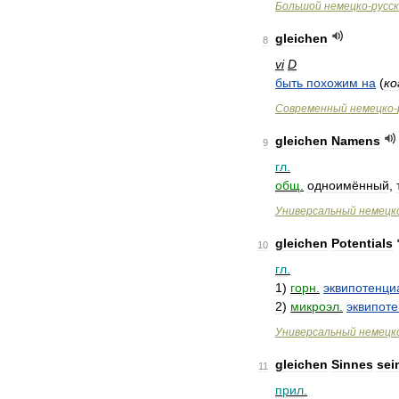
Большой
немецко
-
русс
gleichen
8
vi
D
быть
похожим
на
(
ко
Современный
немецко
-
gleichen
Namens
9
гл
.
общ
.
одноимённый
,
Универсальный
немецк
gleichen
Potentials
10
гл
.
1
)
горн
.
эквипотенци
2
)
микроэл
.
эквипот
Универсальный
немецк
gleichen
Sinnes
sei
11
прил
.