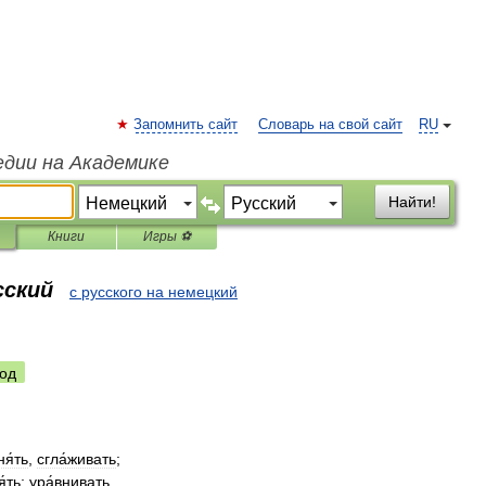
Запомнить сайт
Словарь на свой сайт
RU
едии на Академике
Найти!
Книги
Игры ⚽
сский
с русского на немецкий
од
я́ть
,
сгла́живать
;
́ть
;
ура́внивать