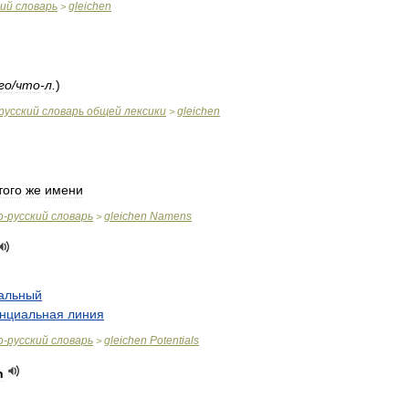
кий
словарь
gleichen
>
го
/
что
-
л
.
)
русский
словарь
общей
лексики
gleichen
>
того
же
имени
о
-
русский
словарь
gleichen
Namens
>
альный
енциальная
линия
о
-
русский
словарь
gleichen
Potentials
>
n