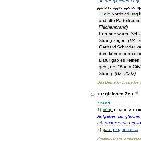
(
in
der
gleichen
Lage
делать
одно
дело
,
п
...
die
Nordsiedlung
i
und
alte
Parteifreun
Flächenbrand
)
Freunde
waren
Schl
Strang
zogen
.
(
BZ
.
2
Gerhard
Schröder
ve
dem
könne
er
an
ei
Dafür
gab
es
keinen
geht
,
der
"
Boom
-
City
Strang
.
(
BZ
.
2002
)
Das
Deutsch
-
Russische
zur
gleichen
Zeit
16
предл
.
1
)
общ
.
в
одно
и
то
ж
Aufgaben
zur
gleiche
одновременно
неско
2
)
разг
.
в
одночасье
Универсальный
немецк