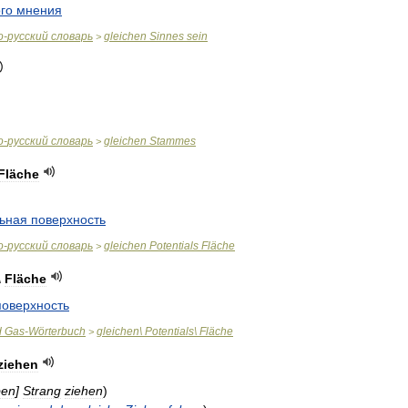
го
мнения
о
-
русский
словарь
gleichen
Sinnes
sein
>
о
-
русский
словарь
gleichen
Stammes
>
Fläche
ьная
поверхность
о
-
русский
словарь
gleichen
Potentials
Fläche
>
\
Fläche
поверхность
d
Gas
-
Wörterbuch
gleichen
\
Potentials
\
Fläche
>
ziehen
ben
]
Strang
ziehen
)