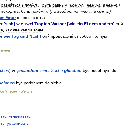
равня́ться
(
чему́
-
л
.)
,
быть
ра́вным
(
кому́
-
л
.,
чему́
-
л
.
в
чем
-
л
.)
походи́ть
,
быть
похо́жим
(
на
кого́
-
л
.,
на
что
-
л
.
в
чем
-
л
.)
em
Vater
он
весь
в
отца́
er
[
sich
]
wie
zwei
Tropfen
Wasser
[
wie
ein
Ei
dem
andern
]
они́
га
)
как
две
ка́пли
воды́
er
wie
Tag
und
Nacht
они́
представля́ют
собо́й
по́лную
eichen
ichen
)
v
i
:
jemandem
,
einer
Sache
gleichen
być
podobnym
do
leichen
być
podobnym
do
siebie
buch
neuer
gleichen
>
ять
,
сглаживать
ть
;
уравнивать