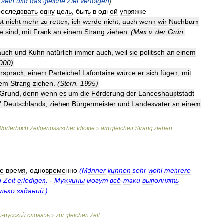
sein
und
das
gleiche
Ziel
verfolgen
)
реследовать
одну
цель
,
быть
в
одной
упряжке
st
nicht
mehr
zu
retten
,
ich
werde
nicht
,
auch
wenn
wir
Nachbarn
de
sind
,
mit
Frank
an
einem
Strang
ziehen
.
(
Max
v
.
der
Grün
.
auch
und
Kuhn
natürlich
immer
auch
,
weil
sie
politisch
an
einem
000
)
rsprach
,
einem
Parteichef
Lafontaine
würde
er
sich
fügen
,
mit
nem
Strang
ziehen
.
(
Stern
.
1995
)
Grund
,
denn
wenn
es
um
die
Förderung
der
Landeshauptstadt
"
Deutschlands
,
ziehen
Bürgermeister
und
Landesvater
an
einem
Wörterbuch
Zeitgenössischer
Idiome
am
gleichen
Strang
ziehen
>
е
время
,
одновременно
(
Mдnner
kцnnen
sehr
wohl
mehrere
n
Zeit
erledigen
. -
Мужчины
могут
всё
-
таки
выполнять
лько
заданий
.)
о
-
русский
словарь
zur
gleichen
Zeit
>