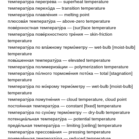
температу́ра перегре́ва — superheat temperature
температу́ра перехо́да — transition temperature
температу́ра плавле́ния — melting point
плюсова́я температу́ра — above-zero temperature
пове́рхностная температу́ра — (sur)face temperature
температу́ра пове́рхностного тре́ния — skin-friction
temperature
температу́ра по вла́жному термо́метру — wet-bulb [moist-bulb]
temperature
повы́шенная температу́ра — elevated temperature
температу́ра полимериза́ции — polymerization temperature
температу́ра по́лного торможе́ния пото́ка — total [stagnation]
temperature
температу́ра по мо́крому термо́метру — wet-bulb [moist-bulb]
temperature
температу́ра помутне́ния — cloud temperature, cloud point
постоя́нная температу́ра — constant [fixed] temperature
температу́ра по сухо́му термо́метру — dry-bulb temperature
потенциа́льная температу́ра — potential temperature
преде́льная температу́ра — limiting [ceiling] temperature
температу́ра прессова́ния — pressing temperature
приведё́нная температу́ра — reduced temperature