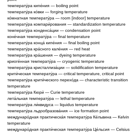
температу́ра кипе́ния — boiling point
температу́ра ко́вки — forging temperature
ко́мнатная температу́ра — room [indoor] temperature
температу́ра компари́рования — standardization temperature
температу́ра конденса́ции — condensation point
коне́чная температу́ра — final temperature
температу́ра конца́ кипе́ния — final boiling point
температу́ра кра́сного кале́ния — red heat
температу́ра кра́шения — dyeing temperature
криоге́нная температу́ра — cryogenic temperature
температу́ра кристаллиза́ции — solidification temperature
крити́ческая температу́ра — critical temperature, critical point
температу́ра крити́ческого перехо́да — characteristic transition
temperature
температу́ра Кюри́ — Curie temperature
лета́льная температу́ра — lethal temperature
температу́ра ли́квидуса — liquidus temperature
температу́ра льдообразова́ния — ice formation point
междунаро́дная практическа́я температу́ра Ке́львина — Kelvin
temperature
междунаро́дная практи́ческая температу́ра Це́льсия — Celsius