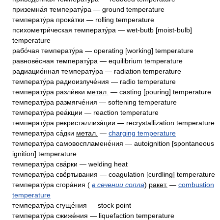
приземна́я температу́ра — ground temperature
температу́ра прока́тки — rolling temperature
психометри́ческая температу́ра — wet-butb [moist-bulb]
temperature
рабо́чая температу́ра — operating [working] temperature
равнове́сная температу́ра — equilibrium temperature
радиацио́нная температу́ра — radiation temperature
температу́ра радиоизлуче́ния — radio temperature
температу́ра разли́вки
метал.
— casting [pouring] temperature
температу́ра размягче́ния — softening temperature
температу́ра реа́кции — reaction temperature
температу́ра рекристаллиза́ции — recrystallization temperature
температу́ра са́дки
метал.
—
charging temperature
температу́ра самовоспламене́ния — autoignition [spontaneous
ignition] temperature
температу́ра сва́рки — welding heat
температу́ра свё́ртывания — coagulation [curdling] temperature
температу́ра сгора́ния (
в сечении сопла
)
ракет.
—
combustion
temperature
температу́ра сгуще́ния — stock point
температу́ра сжиже́ния — liquefaction temperature