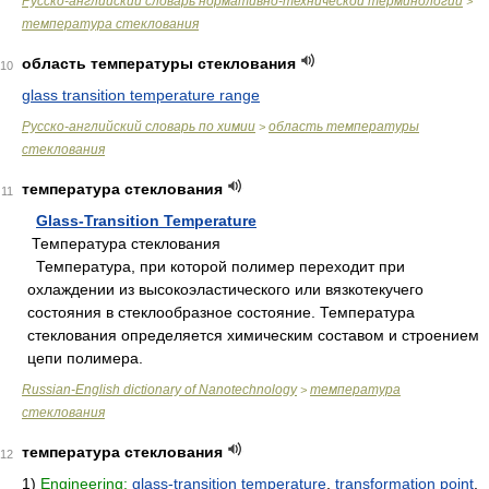
Русско-английский словарь нормативно-технической терминологии
>
температура стеклования
область температуры стеклования
10
glass transition temperature range
Русско-английский словарь по химии
область температуры
>
стеклования
температура стеклования
11
Glass-Transition Temperature
Температура стеклования
Температура, при которой полимер переходит при
охлаждении из высокоэластического или вязкотекучего
состояния в стеклообразное состояние. Температура
стеклования определяется химическим составом и строением
цепи полимера.
Russian-English dictionary of Nanotechnology
температура
>
стеклования
температура стеклования
12
1)
Engineering:
glass-transition temperature
,
transformation point
,