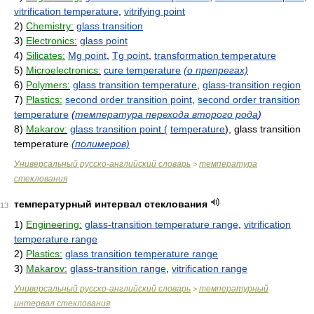
vitrification temperature
,
vitrifying point
2)
Chemistry:
glass transition
3)
Electronics:
glass point
4)
Silicates:
Mg point
,
Tg point
,
transformation temperature
5)
Microelectronics:
cure temperature
(о препрегах)
6)
Polymers:
glass transition temperature
,
glass-transition region
7)
Plastics:
second order transition point
,
second order transition
temperature
(
температура перехода второго рода
)
8)
Makarov:
glass transition point (
temperature
), glass transition
temperature
(полимеров)
Универсальный русско-английский словарь
температура
>
стеклования
температурный интервал стеклования
13
1)
Engineering:
glass-transition temperature range
,
vitrification
temperature range
2)
Plastics:
glass transition temperature range
3)
Makarov:
glass-transition range
,
vitrification range
Универсальный русско-английский словарь
температурный
>
интервал стеклования