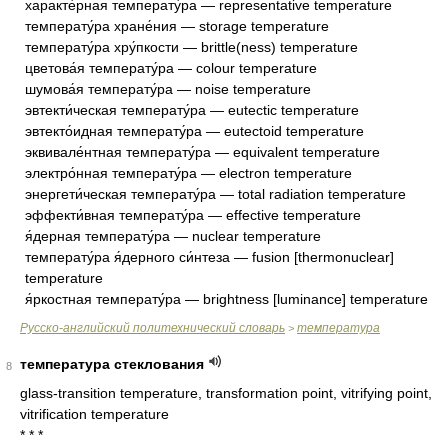
характе́рная температу́ра — representative temperature
температу́ра хране́ния — storage temperature
температу́ра хру́пкости — brittle(ness) temperature
цветова́я температу́ра — colour temperature
шумова́я температу́ра — noise temperature
эвтекти́ческая температу́ра — eutectic temperature
эвтекто́идная температу́ра — eutectoid temperature
эквивале́нтная температу́ра — equivalent temperature
электро́нная температу́ра — electron temperature
энергети́ческая температу́ра — total radiation temperature
эффекти́вная температу́ра — effective temperature
я́дерная температу́ра — nuclear temperature
температу́ра я́дерного си́нтеза — fusion [thermonuclear]
temperature
я́ркостная температу́ра — brightness [luminance] temperature
Русско-английский политехнический словарь
температура
>
температура стеклования
8
glass-transition temperature, transformation point, vitrifying point,
vitrification temperature
* * *