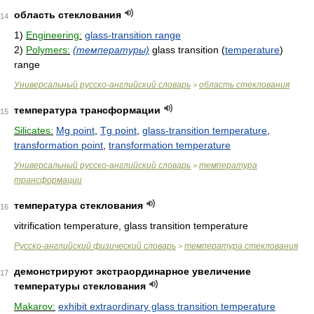
область стеклования
14
1)
Engineering:
glass-transition range
2)
Polymers:
(температуры)
glass transition (
temperature
)
range
Универсальный русско-английский словарь
область стеклования
>
температура трансформации
15
Silicates:
Mg point
,
Tg point
,
glass-transition temperature
,
transformation point
,
transformation temperature
Универсальный русско-английский словарь
температура
>
трансформации
температура стеклования
16
vitrification temperature, glass transition temperature
Русско-английский физический словарь
температура стеклования
>
демонстрируют экстраординарное увеличение
17
температуры стеклования
Makarov:
exhibit extraordinary glass transition temperature