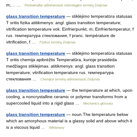
m;… …
Penkiakalbis aiškinamasis metrologijos terminų žodynas
glass transition temperature
— stiklėjimo temperatūra statusas
T sritis fizika atitikmenys: angl. glass transition temperature;
vitrification temperature vok. Einfrierpunkt, m; Einfriertemperatur, f
rus. температура стеклования, f pranc. température de
vitrification, f …
Fizikos terminų žodynas
glass transition temperature
— stiklėjimo temperatūra statusas
T sritis chemija apibrėžtis Temperatūra, kurioje prasideda
medžiagos stiklėjimas. atitikmenys: angl. glass transition
temperature; vitrification temperature rus. температура
стеклования …
Chemijos terminų aiškinamasis žodynas
glass transition temperature
— the temperature at which, upon
cooling, a noncrystalline ceramic or polymer transforms from a
supercooled liquid into a rigid glass …
Mechanics glossary
glass transition temperature
— noun The temperature below
which an amorphous material is a glassy solid and above which it
is a viscous liquid …
Wiktionary