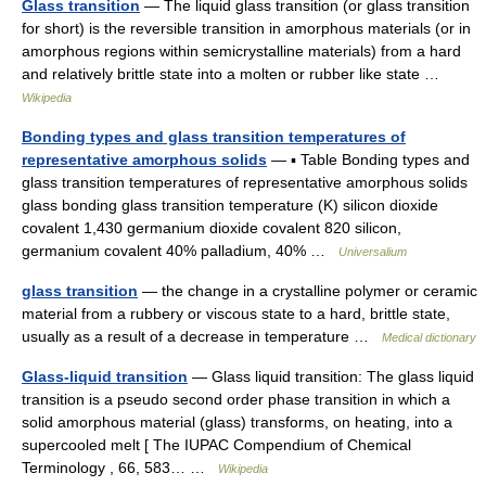
Glass transition
— The liquid glass transition (or glass transition
for short) is the reversible transition in amorphous materials (or in
amorphous regions within semicrystalline materials) from a hard
and relatively brittle state into a molten or rubber like state …
Wikipedia
Bonding types and glass transition temperatures of
representative amorphous solids
— ▪ Table Bonding types and
glass transition temperatures of representative amorphous solids
glass bonding glass transition temperature (K) silicon dioxide
covalent 1,430 germanium dioxide covalent 820 silicon,
germanium covalent 40% palladium, 40% …
Universalium
glass transition
— the change in a crystalline polymer or ceramic
material from a rubbery or viscous state to a hard, brittle state,
usually as a result of a decrease in temperature …
Medical dictionary
Glass-liquid transition
— Glass liquid transition: The glass liquid
transition is a pseudo second order phase transition in which a
solid amorphous material (glass) transforms, on heating, into a
supercooled melt [ The IUPAC Compendium of Chemical
Terminology , 66, 583… …
Wikipedia