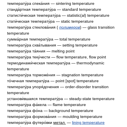
температу́ра спека́ния — sintering temperature
станда́ртная температу́ра — standard temperature
статисти́ческая температу́ра — statistic(al) temperature
стати́ческая температу́ра — static temperature
температу́ра стеклова́ния (
полимеров
) — glass transition
temperature
сумма́рная температу́ра — total temperature
температу́ра схва́тывания — setting temperature
температу́ра та́яния — melting point
температу́ра теку́чести — flow temperature, flow point
термодинами́ческая температу́ра — thermodynamic
temperature
температу́ра торможе́ния — stagnation temperature
то́чечная температу́ра — point [spot] temperature
температу́ра упоря́дочения — order-disorder transition
temperature
установи́вшаяся температу́ра — steady-state temperature
температу́ра фа́кела — flame temperature
температу́ра фо́на — background temperature
температу́ра формова́ния — moulding temperature
температу́ра футеро́вки
метал.
—
lining temperature