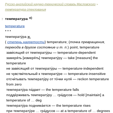
Русско-английский научно-технический словарь Масловского
>
температура стеклования
температура
7
temperature
* * *
температу́ра
ж.
(
степень нагретости
) temperature; (
точка превращения,
перехода в другое состояние и т. п.
) point, temperature
зави́сящий от температу́ры — temperature-dependent
замеря́ть [измеря́ть] температу́ру — take [measure] the
temperature
не зави́сящий от температу́ры — temperature-independent
не чувстви́тельный к температу́ре — temperature-insensitive
отсчи́тывать температу́ру от то́чки нуля́ — reckon temperature
from zero
температу́ра па́дает — the temperature falls
подде́рживать температу́ру … гра́дусов — hold [maintain] a
temperature of … deg
температу́ра поднима́ется — the temperature rises
при температу́ре … гра́дусов — at a temperature of … degrees