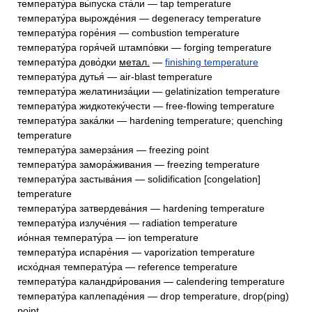
температу́ра вы́пуска ста́ли — tap temperature
температу́ра вырожде́ния — degeneracy temperature
температу́ра горе́ния — combustion temperature
температу́ра горя́чей штампо́вки — forging temperature
температу́ра дово́дки
метал.
—
finishing temperature
температу́ра дутья́ — air-blast temperature
температу́ра желатиниза́ции — gelatinization temperature
температу́ра жидкотеку́чести — free-flowing temperature
температу́ра зака́лки — hardening temperature; quenching
temperature
температу́ра замерза́ния — freezing point
температу́ра замора́живания — freezing temperature
температу́ра застыва́ния — solidification [congelation]
temperature
температу́ра затвердева́ния — hardening temperature
температу́ра излуче́ния — radiation temperature
ио́нная температу́ра — ion temperature
температу́ра испаре́ния — vaporization temperature
исхо́дная температу́ра — reference temperature
температу́ра каландри́рования — calendering temperature
температу́ра каплепаде́ния — drop temperature, drop(ping)
point