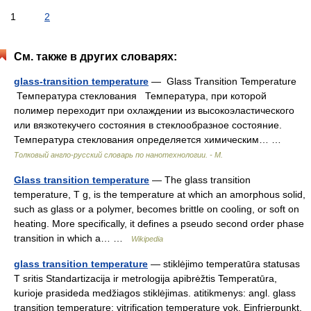
1
2
См. также в других словарях:
glass-transition temperature
— Glass Transition Temperature
Температура стеклования Температура, при которой
полимер переходит при охлаждении из высокоэластического
или вязкотекучего состояния в стеклообразное состояние.
Температура стеклования определяется химическим… …
Толковый англо-русский словарь по нанотехнологии. - М.
Glass transition temperature
— The glass transition
temperature, T g, is the temperature at which an amorphous solid,
such as glass or a polymer, becomes brittle on cooling, or soft on
heating. More specifically, it defines a pseudo second order phase
transition in which a… …
Wikipedia
glass transition temperature
— stiklėjimo temperatūra statusas
T sritis Standartizacija ir metrologija apibrėžtis Temperatūra,
kurioje prasideda medžiagos stiklėjimas. atitikmenys: angl. glass
transition temperature; vitrification temperature vok. Einfrierpunkt,