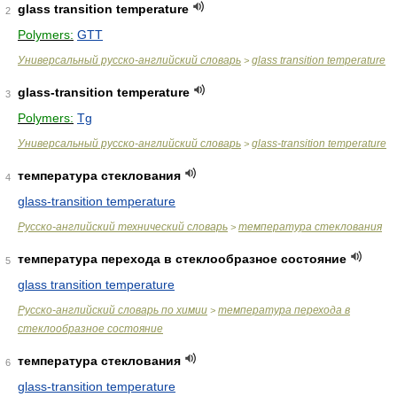
glass transition temperature
2
Polymers:
GTT
Универсальный русско-английский словарь
glass transition temperature
>
glass-transition temperature
3
Polymers:
Tg
Универсальный русско-английский словарь
glass-transition temperature
>
температура стеклования
4
glass-transition temperature
Русско-английский технический словарь
температура стеклования
>
температура перехода в стеклообразное состояние
5
glass transition temperature
Русско-английский словарь по химии
температура перехода в
>
стеклообразное состояние
температура стеклования
6
glass-transition temperature