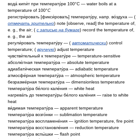
вода́ кипи́т при температу́ре 100°C — water boils at a
temperature of 100°
C
регистри́ровать [фикси́ровать] температу́ру, напр. во́здуха — (
отмечать зрительно
) note [observe, read] the temperature of,
e. g., the air; (
с записью на бумаге
) record the temperature of,
e. g., the air
регули́ровать температу́ру — (
автоматически
) control
temperature; (
вручную
) adjust temperature
чувстви́тельный к температу́ре — temperature-sensitive
абсолю́тная температу́ра — absolute temperature
адиабати́ческая температу́ра — adiabatic temperature
атмосфе́рная температу́ра — atmospheric temperature
безразме́рная температу́ра — dimensionless temperature
температу́ра бе́лого кале́ния — white heat
нагрева́ть до температу́ры бе́лого кале́ния — raise to white
heat
ви́димая температу́ра — apparent temperature
температу́ра возго́нки — sublimation temperature
температу́ра воспламене́ния — ignition temperature, fire point
температу́ра восстановле́ния — reduction temperature
температу́ра вспы́шки — flash point