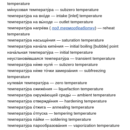
temperature
ми́нусовая температу́ра — subzero temperature
температу́ра на вхо́де — intake [inlet] temperature
температу́ра на вы́ходе — outlet temperature
температу́ра нагре́ва (
под термообработку
) — reheat
temperature
температу́ра насыще́ния — saturation temperature
температу́ра нача́ла кипе́ния — initial boiling [bubble] point
нача́льная температу́ра — initial temperature
неустанови́вшаяся температу́ра — transient temperature
температу́ра ни́же нуля́ — subzero temperature
температу́ра ни́же то́чки замерза́ния — subfreezing
temperature
нулева́я температу́ра — zero temperature
температу́ра ожиже́ния — liquefaction temperature
температу́ра окружа́ющей среды́ — ambient temperature
температу́ра отвержде́ния — hardening temperature
температу́ра о́тжига — annealing temperature
температу́ра о́тпуска — tempering temperature
температу́ра па́йки — soldering temperature
температу́ра парообразова́ния — vaporization temperature