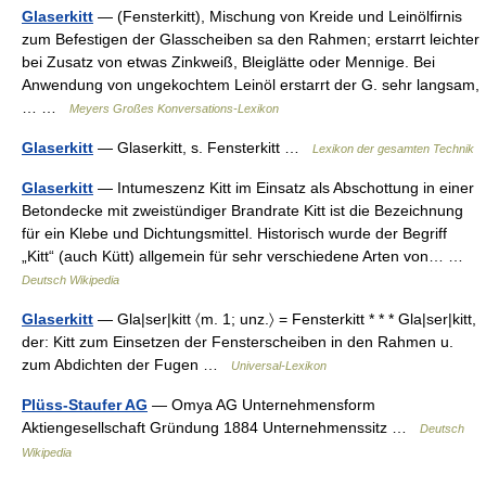
Glaserkitt
— (Fensterkitt), Mischung von Kreide und Leinölfirnis
zum Befestigen der Glasscheiben sa den Rahmen; erstarrt leichter
bei Zusatz von etwas Zinkweiß, Bleiglätte oder Mennige. Bei
Anwendung von ungekochtem Leinöl erstarrt der G. sehr langsam,
… …
Meyers Großes Konversations-Lexikon
Glaserkitt
— Glaserkitt, s. Fensterkitt …
Lexikon der gesamten Technik
Glaserkitt
— Intumeszenz Kitt im Einsatz als Abschottung in einer
Betondecke mit zweistündiger Brandrate Kitt ist die Bezeichnung
für ein Klebe und Dichtungsmittel. Historisch wurde der Begriff
„Kitt“ (auch Kütt) allgemein für sehr verschiedene Arten von… …
Deutsch Wikipedia
Glaserkitt
— Gla|ser|kitt 〈m. 1; unz.〉 = Fensterkitt * * * Gla|ser|kitt,
der: Kitt zum Einsetzen der Fensterscheiben in den Rahmen u.
zum Abdichten der Fugen …
Universal-Lexikon
Plüss-Staufer AG
— Omya AG Unternehmensform
Aktiengesellschaft Gründung 1884 Unternehmenssitz …
Deutsch
Wikipedia