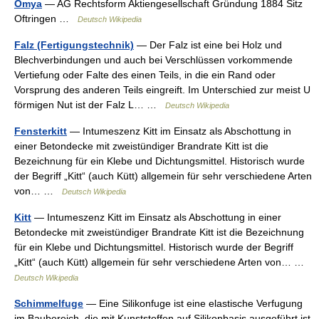
Omya
— AG Rechtsform Aktiengesellschaft Gründung 1884 Sitz
Oftringen …
Deutsch Wikipedia
Falz (Fertigungstechnik)
— Der Falz ist eine bei Holz und
Blechverbindungen und auch bei Verschlüssen vorkommende
Vertiefung oder Falte des einen Teils, in die ein Rand oder
Vorsprung des anderen Teils eingreift. Im Unterschied zur meist U
förmigen Nut ist der Falz L… …
Deutsch Wikipedia
Fensterkitt
— Intumeszenz Kitt im Einsatz als Abschottung in
einer Betondecke mit zweistündiger Brandrate Kitt ist die
Bezeichnung für ein Klebe und Dichtungsmittel. Historisch wurde
der Begriff „Kitt“ (auch Kütt) allgemein für sehr verschiedene Arten
von… …
Deutsch Wikipedia
Kitt
— Intumeszenz Kitt im Einsatz als Abschottung in einer
Betondecke mit zweistündiger Brandrate Kitt ist die Bezeichnung
für ein Klebe und Dichtungsmittel. Historisch wurde der Begriff
„Kitt“ (auch Kütt) allgemein für sehr verschiedene Arten von… …
Deutsch Wikipedia
Schimmelfuge
— Eine Silikonfuge ist eine elastische Verfugung
im Baubereich, die mit Kunststoffen auf Silikonbasis ausgeführt ist.