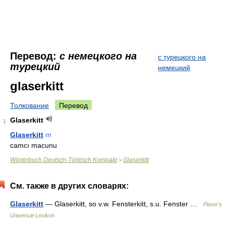
Перевод:
с немецкого на
с турецкого на
турецкий
немецкий
glaserkitt
Толкование
Перевод
Glaserkitt
1
Glaserkitt
m
camcı macunu
Wörterbuch Deutsch-Türkisch Kompakt
Glaserkitt
>
См. также в других словарях:
Glaserkitt
— Glaserkitt, so v.w. Fensterkitt, s.u. Fenster …
Pierer's
Universal-Lexikon