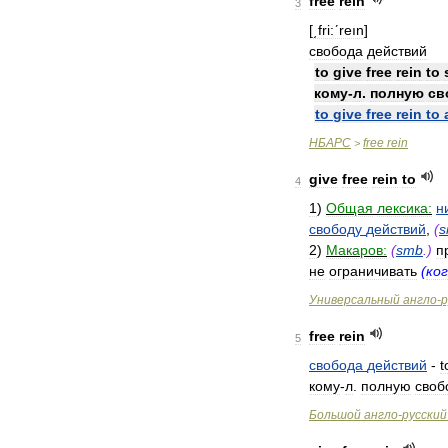
free
rein
3
[
͵fri:ʹreın
]
свобода
действий
to
give
free
rein
to
кому
-
л
.
полную
св
to
give
free
rein
to
НБАРС
free
rein
>
give
free
rein
to
4
1
)
Общая
лексика:
н
свободу
действий
,
(
s
2
)
Макаров:
(
smb
.)
п
не
ограничивать
(
ко
Универсальный
англо
-
р
free
rein
5
свобода
действий
-
t
кому
-
л
.
полную
своб
Большой
англо
-
русский