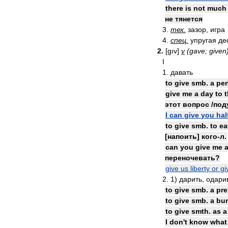
there
is
not
much
не
тянется
3
.
тех
.
зазор
,
игра
4
.
спец
.
упругая
де
2
.
[
gıv
]
v
(
gave
;
given
I
1
.
давать
to
give
smb
.
a
pen
give
me
a
day
to
t
этот
вопрос
/
под
I
can
give
you
hal
to
give
smb
.
to
ea
[
напоить
]
кого
-
л
.
can
you
give
me
переночевать
?
give
us
liberty
or
gi
2
.
1
)
дарить
,
одари
to
give
smb
.
a
pre
to
give
smb
.
a
bu
to
give
smth
.
as
a
I
don
'
t
know
what