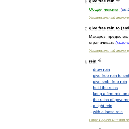
give
free
rein
6
Общая
лексика:
(
sm
Универсальный
англо
-
р
give
free
rein
to
(
sm
7
Макаров:
предостав
ограничивать
(
кого
-
Универсальный
англо
-
р
rein
8
-
draw
rein
-
give
free
rein
to
sm
-
give
smb
.
free
rein
-
hold
the
reins
-
keep
a
firm
rein
on
-
the
reins
of
govern
-
a
tight
rein
-
with
a
loose
rein
Large
English
-
Russian
p