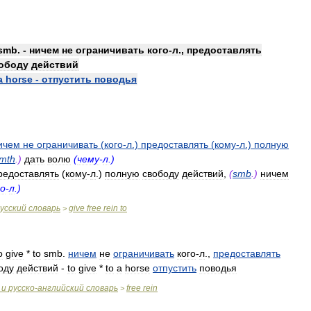
smb
. -
ничем
не
ограничивать
кого
-
л
.,
предоставлять
ободу
действий
a
horse
-
отпустить
поводья
ичем
не
ограничивать
(
кого
-
л
.)
предоставлять
(
кому
-
л
.)
полную
mth
.)
дать
волю
(
чему
-
л
.)
редоставлять
(
кому
-
л
.)
полную
свободу
действий
,
(
smb
.)
ничем
го
-
л
.)
усский
словарь
give
free
rein
to
>
o
give
*
to
smb
.
ничем
не
ограничивать
кого
-
л
.,
предоставлять
оду
действий
-
to
give
*
to
a
horse
отпустить
поводья
и
русско
-
английский
словарь
free
rein
>