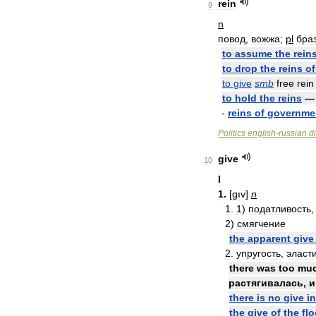
rein
9
n
повод
,
вожжа
;
pl
бра
to
assume
the
rein
to
drop
the
reins
of
to
give
smb
free
rein
to
hold
the
reins
-
reins
of
governme
Politics
english
-
russian
d
give
10
I
1
.
[
gıv
]
n
1
.
1
)
податливость
2
)
смягчение
the
apparent
give
2
.
упругость
,
эласт
there
was
too
mu
растягивалась
,
и
there
is
no
give
in
the
give
of
the
fl