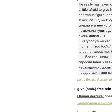
He
really
has
taken
o
a
little
afraid
to
give
enormous
figure
,
an
Miles
’,
ch
.
37
)
—
В
с
сперва
мы
немного
позволили
купить
д
очень
довольны
.
‘
Everybody
'
s
wicked
,
moment
. ‘
You
too
?..’ 
to
bother
about
me
.
— -
Все
грешники
, -
спросил
Клей
. -
И
в
неожиданно
суровы
предоставил
мне
св
Large
English
-
Russian
p
give
(
smb
.)
free
rein
2
Общая
лексика:
пре
Универсальный
англо
-
р