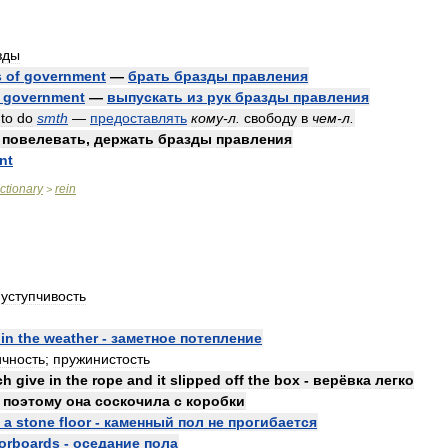
зды
s
of
government
—
брать
бразды
правления
government
—
выпускать
из
рук
бразды
правления
to
do
smth
—
предоставлять
кому
-
л
.
свободу
в
чем
-
л
.
—
повелевать
,
держать
бразды
правления
nt
ictionary
rein
>
,
уступчивость
in
the
weather
-
заметное
потепление
ичность
;
пружинистость
ch
give
in
the
rope
and
it
slipped
off
the
box
-
верёвка
легко
поэтому
она
соскочила
с
коробки
a
stone
floor
-
каменный
пол
не
прогибается
oorboards
-
оседание
пола