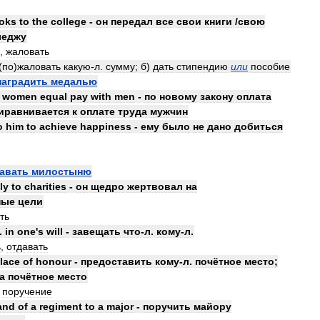
oks
to
the
college
-
он
передал
все
свои
книги
/
свою
леджу
,
жаловать
(
по
)
жаловать
какую
-
л
.
сумму
;
б
)
дать
стипендию
или
пособие
наградить
медалью
women
equal
pay
with
men
-
по
новому
закону
оплата
иравнивается
к
оплате
труда
мужчин
o
him
to
achieve
happiness
-
ему
было
не
дано
добиться
авать
милостыню
ly
to
charities
-
он
щедро
жертвовал
на
ные
цели
ть
.
in
one
'
s
will
-
завещать
что
-
л
.
кому
-
л
.
ь
,
отдавать
lace
of
honour
-
предоставить
кому
-
л
.
почётное
место
;
а
почётное
место
поручение
and
of
a
regiment
to
a
major
-
поручить
майору