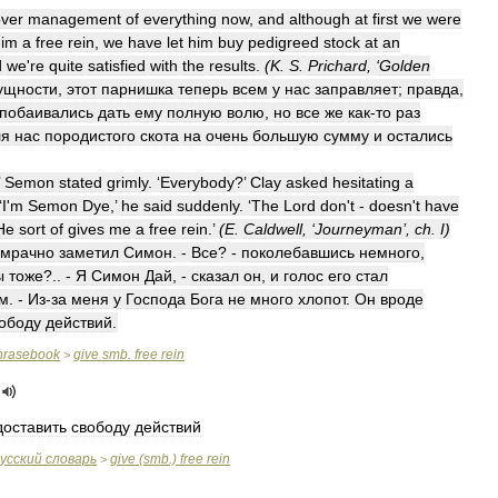
ver
management
of
everything
now
,
and
although
at
first
we
were
him
a
free
rein
,
we
have
let
him
buy
pedigreed
stock
at
an
d
we
'
re
quite
satisfied
with
the
results
.
(
K
.
S
.
Prichard
, ‘
Golden
ущности
,
этот
парнишка
теперь
всем
у
нас
заправляет
;
правда
,
побаивались
дать
ему
полную
волю
,
но
все
же
как
-
то
раз
ля
нас
породистого
скота
на
очень
большую
сумму
и
остались
’
Semon
stated
grimly
. ‘
Everybody
?’
Clay
asked
hesitating
a
‘
I
'
m
Semon
Dye
,’
he
said
suddenly
. ‘
The
Lord
don
'
t
-
doesn
'
t
have
He
sort
of
gives
me
a
free
rein
.’
(
E
.
Caldwell
, ‘
Journeyman
’,
ch
.
I
)
мрачно
заметил
Симон
. -
Все
? -
поколебавшись
немного
,
ы
тоже
?.. -
Я
Симон
Дай
, -
сказал
он
,
и
голос
его
стал
м
. -
Из
-
за
меня
у
Господа
Бога
не
много
хлопот
.
Он
вроде
ободу
действий
.
hrasebook
give
smb
.
free
rein
>
доставить
свободу
действий
усский
словарь
give
(
smb
.)
free
rein
>