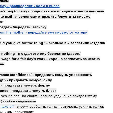
лком
play
-
распределять
роли
в
пьесе
ne
'
s
bag
to
carry
-
попросить
носильщика
отнести
чемодан
to
mail
-
я
велел
ему
отправить
/
опустить
/
письмо
ать
отдать
/
передать
/
записку
rom
his
mother
-
передайте
ему
письмо
от
матери
ь
did
you
give
for
the
thing
? -
сколько
вы
заплатили
/
отдали
/
r
nothing
-
я
отдал
это
ему
бесплатно
/
даром
/
s
wage
for
a
fair
day
'
s
work
-
хорошо
заплатить
за
честно
нь
rance
/
confidence
/ -
придавать
кому
-
л
.
уверенность
ngth
-
придавать
кому
-
л
.
силу
m
-
придавать
чему
-
л
.
форму
liance
-
придавать
чему
-
л
.
блеск
gives
it
a
peculiar
charm
-
полное
уединение
придаёт
этому
.
)
особое
очарование
e
take
-
off
-
спорт
.
сообщить
толчку
прыгучесть
;
усилить
толчок
очником
,
производить