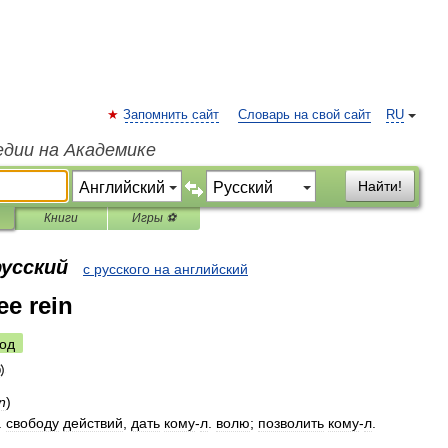
Запомнить сайт
Словарь на свой сайт
RU
едии на Академике
Найти!
Книги
Игры ⚽
русский
с русского на английский
ee rein
од
n
)
.
свободу
действий
,
дать
кому
-
л
.
волю
;
позволить
кому
-
л
.