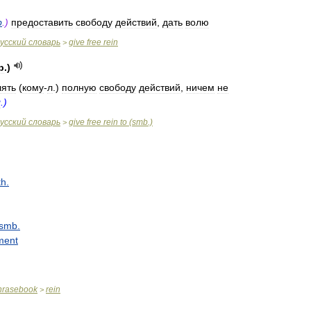
b
.)
предоставить
свободу
действий
,
дать
волю
усский
словарь
give
free
rein
>
b
.)
лять
(
кому
-
л
.)
полную
свободу
действий
,
ничем
не
л
.)
усский
словарь
give
free
rein
to
(
smb
.)
>
th
.
smb
.
ment
hrasebook
rein
>