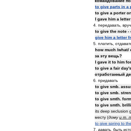
командование
по
to
give
parts
in
a
to
give
a
porter
o
I
gave
him
a
letter
4
.
передавать
,
вруч
to
give
the
note
-
give
him
a
letter
f
5
.
платить
,
отдават
how
much
/
what
/
за
эту
вещь
?
I
gave
it
to
him
fo
to
give
a
fair
day
'
отработанный
де
6
.
придавать
to
give
smb
.
assu
to
give
smb
.
stre
to
give
smth
.
for
to
give
smth
.
bril
its
deep
seclusion
месту
(
дому
и
т
.
п
to
give
spring
to
th
7
.
давать
,
быть
ист