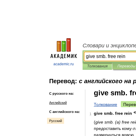
Словари и энциклоп
academic.ru
Толкования
Переводы
Перевод:
с английского на 
give smb. fr
С русского на:
Английский
Толкование
Перев
С английского на:
give
smb
.
free
rein
1
Русский
(
give
smb
. (
a
)
free
rei
предоставить
кому
-
л
развернуться
вовсю