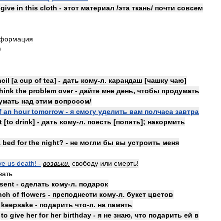
give
in
this
cloth
-
этот
материал
/
эта
ткань
/
почти
совсем
формация
)
cil
[
a
cup
of
tea
] -
дать
кому
-
л
.
карандаш
[
чашку
чаю
]
hink
the
problem
over
-
дайте
мне
день
,
чтобы
продумать
умать
над
этим
вопросом
/
f
an
hour
tomorrow
-
я
смогу
уделить
вам
полчаса
завтра
t
[
to
drink
] -
дать
кому
-
л
.
поесть
[
попить
];
накормить
a
bed
for
the
night
? -
не
могли
бы
вы
устроить
меня
ve
us
death
! -
возвыш
.
свободу
или
смерть
!
вать
sent
-
сделать
кому
-
л
.
подарок
nch
of
flowers
-
преподнести
кому
-
л
.
букет
цветов
keepsake
-
подарить
что
-
л
.
на
память
to
give
her
for
her
birthday
-
я
не
знаю
,
что
подарить
ей
в