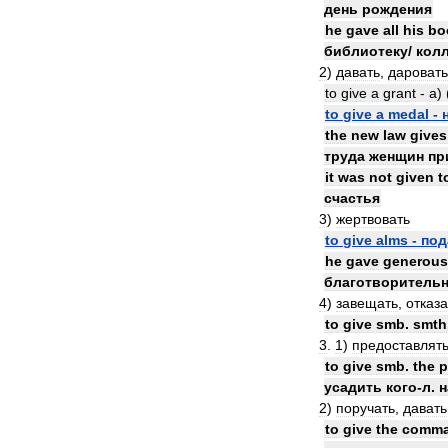
день
рождения
he
gave
all
his
bo
библиотеку
/
кол
2
)
давать
,
даровать
to
give
a
grant
-
а
) 
to
give
a
medal
-
the
new
law
gives
труда
женщин
пр
it
was
not
given
t
счастья
3
)
жертвовать
to
give
alms
-
под
he
gave
generous
благотворитель
4
)
завещать
,
отказа
to
give
smb
.
smth
3
.
1
)
предоставлят
to
give
smb
.
the
p
усадить
кого
-
л
.
н
2
)
поручать
,
давать
to
give
the
comm